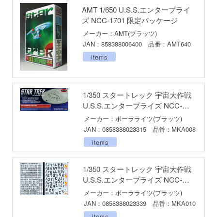
お借りします
ージャパン
AMT 1/650 U.S.S.エンタープライ
ズ NCC-1701 限定パッケージ
様は告らせたい？～天才たちの恋愛頭脳戦
ィコム・トイ
メーカー：AMT(プラッツ)
JAN：858388006400 品番：AMT640
メーカーをすべて見る
ヒットマンREBORN!
items
ズ&パンツァー
ップメニュー
ルイ
プページ
1/350 スタートレック 宇宙大作戦
記ドラグナー
U.S.S.エンタープライズ NCC-
い物ガイド
1701用 ウェザリングデカール
メーカー：ポーラライツ(プラッツ)
い合わせ
JAN：0858388023315 品番：MKA008
ウの許嫁
items
概要
Malice
イバシーポリシー
1/350 スタートレック 宇宙大作戦
ーイビバップ
U.S.S.エンタープライズ NCC-
1701用 登録番号デカール
S公式アカウント
メーカー：ポーラライツ(プラッツ)
ムシリーズ
JAN：0858388023339 品番：MKA010
Tube 公式アカウント
者隊ガッチャマン
items