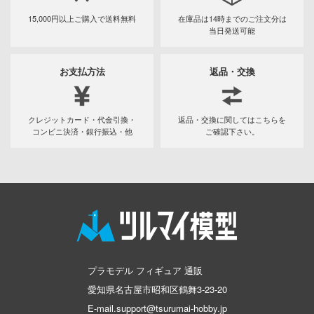
シャナ
15,000円以上ご購入で
送料無料
在庫品は14時までの
ご注文分は
当日発送可能
神：NIKKE
xperiments lain
お支払方法
返品・交換
エヴァンゲリオン
変形ロボ シンカリオン
クレジットカード・代金引換・
返品・交換に関してはこちらを
コンビニ決済・銀行振込・他
ご確認下さい。
家の子供たち
;GATE
戦
アントロボ
ョの奇妙な冒険
プラモデル フィギュア 通販
室の人間嫌い教師
愛知県名古屋市昭和区鶴舞3-23-20
ソーマ
E-mail.support@tsurumai-hobby.jp