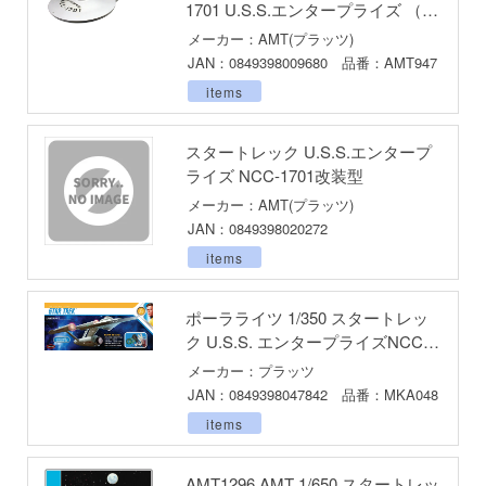
動物
1701 U.S.S.エンタープライズ （50
ハコ
周年記念エディション）
メーカー：AMT(プラッツ)
他
ナディア
JAN：0849398009680 品番：AMT947
items
カー
エシリーズ
ゴファイルジャパン
スタートレック U.S.S.エンタープ
ライズ NCC-1701改装型
ード・コア
文化教材社
メーカー：AMT(プラッツ)
は嫌なので防御力に極振りしたいと思いま
JAN：0849398020272
ター
items
 CORPORATION
二『マニアック』
 TOYS
ポーラライツ 1/350 スタートレッ
 (イニシャルD)
ク U.S.S. エンタープライズNCC-
デザイン
1701キット用 ライティングキット
メーカー：プラッツ
千
JAN：0849398047842 品番：MKA048
ンジュ・ルージュ
items
堂
シリーズ
アノーツ
AMT1296 AMT 1/650 スタートレッ