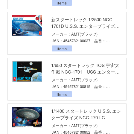
テン翼
items
刃
新スタートレック 1/2500 NCC-
機
1701D U.S.S. エンタープライズ
(スナップキット)
メーカー：AMT(プラッツ)
Y GEARシリーズ
JAN：4545782100037 品番：
甲ガイバー
AMT1126
items
察パトレイバー
1/650 スタートレック TOS 宇宙大
ツ・アイ
作戦 NCC-1701 USS エンタープ
ライズ
メーカー：AMT(プラッツ)
JAN：4545782100815 品番：
艦ナデシコ
AMT1296
items
AD
1/1400 スタートレック U.S.S. エン
DYNAZENON/GRIDMAN
タープライズ NCC-1701-C
シャージョウ
メーカー：AMT(プラッツ)
JAN：4545782100952 品番：