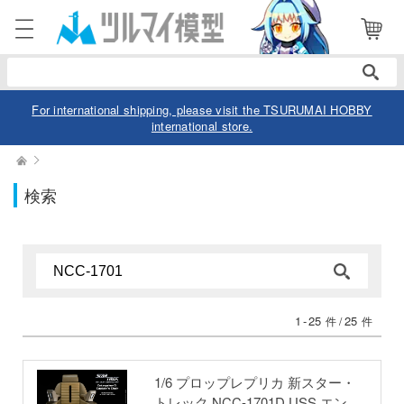
電話で注文・問い合わせ
052-744-0979
電話受付 10:00～19:00
年中無休
For international shipping, please visit the TSURUMAI HOBBY
international store.
ログイン
会員登録
検索
商品
閲覧履歴
お気に入り
カテゴリー
デル
1
-
25
25
件 /
件
デル-アニメ/ゲーム作品別
ュア
デル-シリーズ別
ュア-アニメ/ゲーム作品別
ー・トイ
1/6 プロップレプリカ 新スター・
リー
トレック NCC-1701D USS エンタ
ュア-シリーズ別