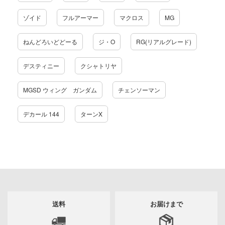
NG OF FIGHTERS
ゾイド
フルアーマー
マクロス
MG
NUTES FANTASY(サーティ ミニッツ ファン
ねんどろいどどーる
ジ・O
RG(リアルグレード)
ーパンク: エッジランナーズ
デスティニー
クシャトリヤ
 Pockets
NUTES SISTERS (サーティ ミニッツ シス
MGSD ウィング ガンダム
チェンソーマン
デカール 144
ターンX
ハーレム
マンキング
戯で飯を食う。
このこのここしたんたん
巨人
送料
お届けまで
ーハウス