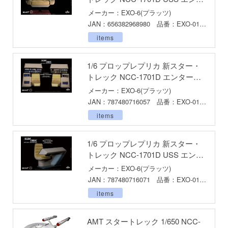
Qシリーズ
工具・素材・他
ープライズ 艦長席 （キャプテン
メーカー：EXO-6(プラッツ)
ョンフィギュアシリーズ
総合
ズ・チェア）
溶剤
JAN：656382968980 品番：EXO-01-
093
・アイテム
て式フィギュアシリーズ
items
ory(ハイ・ストーリー)
ール
ルレーン
プ別
ーズ(インターアライド)
しトライアングル
1/6 プロップレプリカ 新スター・
化財
トラック・バイク
トレック NCC-1701D エンタープ
メーカー別
ル・シール・ステッカー
ityV 第五人格 (アイデンティティV)
ライズ ブリッジセット
メーカー：EXO-6(プラッツ)
機・ヘリ
完成品モデル
ナンス
JAN：787480716057 品番：EXO-01-
ルマスター
114
・軍用車両
items
ショントイ
素材・部品
星SPTレイズナー
るみ
(ディオラマ)
TALE
1/6 プロップレプリカ 新スター・
トレック NCC-1701D USS エンタ
プレイ用品
れ どうぶつの森
ープライズ オペレーション席
メーカー：EXO-6(プラッツ)
潜水艦
JAN：787480716071 品番：EXO-01-
ナイツ
114O
・城
items
リッシュセブン
ット
んぶるスターズ！！
AMT スタートレック 1/650 NCC-