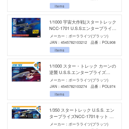
ンしんちゃん
AMT1332
items
ン
1/1000 宇宙大作戦(スタートレック
バスケ
NCC-1701 U.S.Sエンタープライズ
宇宙の帝王Ver.
ひとりごと
メーカー：ポーラライツ(プラッツ)
JAN：4545782103212 品番：POL908
動隊
items
ーロボ
1/1000 スター・トレック カーンの
逆襲 U.S.S.エンタープライズ
NCC-1701 改装型
子で割り切れない
メーカー：ポーラライツ(プラッツ)
JAN：4545782103274 品番：POL974
線
items
の鬼太郎
1/350 スタートレック U.S.S. エン
!
タープライズNCC-1701キット 用
ライティングキット
はうさぎですか？
メーカー：ポーラライツ(プラッツ)