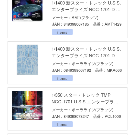
1/1400 新スター・トレック U.S.S.
子
エンタープライズ NCC-1701-D ク
ミル
リアエディション
辛料
メーカー：AMT(プラッツ)
社
JAN：849398067185 品番：AMT1429
がこんなに可愛いわけがない
items
ダイ
ンキング
キューパーツ
1/1400 新スター・トレック U.S.S.
天使様にいつの間にか駄目人間にされてい
エンタープライズ NCC-1701-D用
ガワ
アズテックデカールセット
メーカー：ポーラライツ(プラッツ)
ゃんはおしまい!
エムオフィスエー
JAN：0849398067192 品番：MKA066
items
イダー
トロード
ミ模型
1/350 スター・トレック TMP
NCC-1701 U.S.S.エンタープライ
力者になりたくて!
モ向上委員会
ズ 改装型
メーカー：ポーラライツ(プラッツ)
ょうじょ!!
ム1スタジオ
JAN：849398073247 品番：POL1006
items
くしょん -艦これ-
ッツ