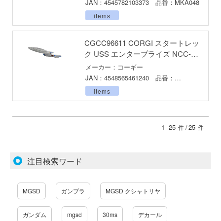
JAN：4545782103373 品番：MKA048
コトブキ飛行隊
items
んちのメイドラゴン
CGCC96611 CORGI スタートレッ
ク USS エンタープライズ NCC-
1701-D （The Next Generation）
晴らしい世界に祝福を！
メーカー：コーギー
JAN：4548565461240 品番：
デンカムイ
CGCC96611
items
の花嫁
んは、コミュ症です。
1
-
25
25
件 /
件
ントヒルシリーズ
大戦
注目検索ワード
NUTES MISSIONS (サーティ ミニッツ ミッ
)
MGSD
ガンプラ
MGSD クシャトリヤ
ーバード
ガンダム
mgsd
30ms
デカール