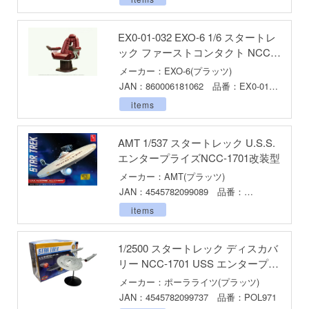
キャプターさくら
アカウント
EX0-01-032 EXO-6 1/6 スタートレ
ズバンドクライ
ック ファーストコンタクト NCC-
E公式アカウント
1701E エンタープライズ 艦長席
メーカー：EXO-6(プラッツ)
ガンレディ
JAN：860006181062 品番：EX0-01-
032
ィクラウン
Tok 公式アカウント
items
世記モスピーダ
AMT 1/537 スタートレック U.S.S.
マン
エンタープライズNCC-1701改装型
メーカー：AMT(プラッツ)
キル
JAN：4545782099089 品番：
AMT1080
雄伝説
items
流バイファム
1/2500 スタートレック ディスカバ
急 ミルキー☆サブウェイ
リー NCC-1701 USS エンタープラ
イズ
メーカー：ポーラライツ(プラッツ)
ティーハニー
JAN：4545782099737 品番：POL971