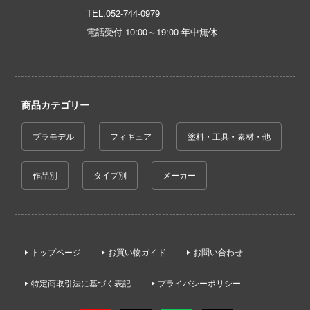
TEL.
052-744-0979
ラ友崎くん
電話受付 10:00～19:00 年中無休
キャラ！
レインどこへいく?
イク・ザ・ブラッド
商品カテゴリー
イクウィッチーズ
プラモデル
フィギュア
塗料・工具・素材・他
コぐらし
ーロボット大戦OG
作品別
タイプ別
メーカー
フ
ルヒシリーズ
トップページ
お買い物ガイド
お問い合わせ
ートファイターシリーズ
トゥーン
特定商取引法に基づく表記
プライバシーポリシー
・トレック