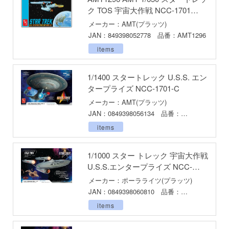
ゃんは遊びたい!
ク TOS 宇宙大作戦 NCC-1701
ドスマイルカンパニー
USS エンタープライズ
メーカー：AMT(プラッツ)
騎士テッカマンブレード
ブキヤ
JAN：849398052778 品番：AMT1296
IE TUNE
items
ドハンド
ANT
1/1400 スタートレック U.S.S. エン
マン (ULTRAMAN)
タープライズ NCC-1701-C
クレオス
やつら
メーカー：AMT(プラッツ)
練
JAN：0849398056134 品番：
 プリティーダービー
AMT1332
items
A
艦ヤマト
ナー色彩株式会社
1/1000 スター トレック 宇宙大作戦
 RING
U.S.S.エンタープライズ NCC-
ヤ
1701 & ボタニーベイ （スナップキ
説 軌跡シリーズ
メーカー：ポーラライツ(プラッツ)
ット）
(ビーバーコーポレーション)
JAN：0849398060810 品番：
消防隊
POL1000
items
ラトミー
ーロード
ーテック