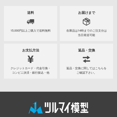
ちゃんは遊びたい!
アイドリッシュセブン
送料
お届けまで
の騎士テッカマンブレード
あんさんぶるスターズ！！
YRIE TUNE
アオのハコ
15,000円以上ご購入で
送料無料
在庫品は14時までの
ご注文分は
ORANT
当日発送可能
アルカナディア
ラマン (ULTRAMAN)
AKIRA
お支払方法
返品・交換
星やつら
アトリエシリーズ
娘 プリティーダービー
クレジットカード・代金引換・
返品・交換に関してはこちらを
アーマード・コア
コンビニ決済・銀行振込・他
ご確認下さい。
戦艦ヤマト
痛いのは嫌なので防御力に極振りしたい
N RING
す。
伝説 軌跡シリーズ
伊藤潤二『マニアック』
ノ消防隊
頭文字D (イニシャルD)
バーロード