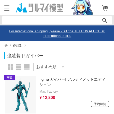
表示商品
電話で注文・問い合わせ
052-744-0979
電話受付 10:00～19:00
年中無休
For international shipping, please visit the TSURUMAI HOBBY
international store.
ログイン
会員登録
絞り込む
作品別
メーカー
強殖装甲ガイバー
商品
閲覧履歴
お気に入り
カテゴリー
作品別
再販
figma ガイバーI アルティメットエディ
デル
ション
Max Factory
デル-アニメ/ゲーム作品別
ュア
スケール
¥ 12,800
デル-シリーズ別
ュア-アニメ/ゲーム作品別
予約締切
ー・トイ
リー
ュア-シリーズ別