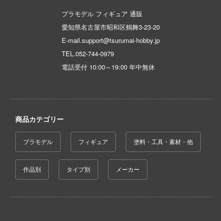
一騎当千
の子
プラモデル フィギュア 通販
犬夜叉
愛知県名古屋市昭和区鶴舞3-23-20
香辛料
E-mail.support@tsurumai-hobby.jp
イースシリーズ
妹がこんなに可愛いわけがない
TEL.
052-744-0979
宇崎ちゃんは遊びたい!
ランキング
電話受付 10:00～19:00 年中無休
宇宙の騎士テッカマンブレード
の天使様にいつの間にか駄目人間にされ
た件
VALKYRIE TUNE
ちゃんはおしまい!
商品カテゴリー
VALORANT
ライダー
ウルトラマン (ULTRAMAN)
プラモデル
フィギュア
塗料・工具・素材・他
8号
うる星やつら
作品別
タイプ別
メーカー
実力者になりたくて!
ウマ娘 プリティーダービー
きしょうじょ!!
宇宙戦艦ヤマト
これくしょん -艦これ-