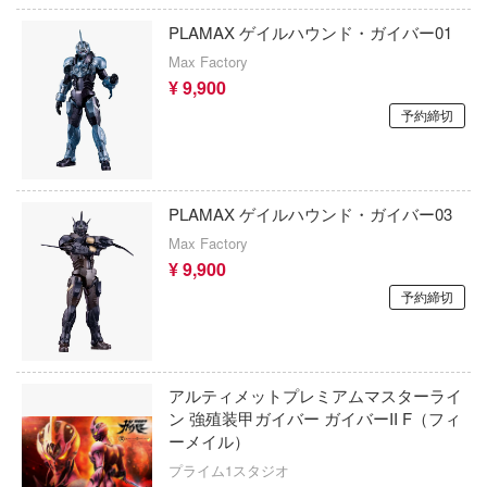
Qシリーズ
工具・素材・他
価格帯
PLAMAX ゲイルハウンド・ガイバー01
ョンフィギュアシリーズ
総合
溶剤
Max Factory
・アイテム
て式フィギュアシリーズ
ory(ハイ・ストーリー)
¥ 9,900
ール
ールレーン
予約締切
欠品商品を表示
ーズ(インターアライド)
かしトライアングル
化財
メーカー別
ル・シール・ステッカー
ntityV 第五人格 (アイデンティティV)
完成品モデル
PLAMAX ゲイルハウンド・ガイバー03
ナンス
ドルマスター
表示する
Max Factory
ショントイ
素材・部品
¥ 9,900
流星SPTレイズナー
るみ
(ディオラマ)
予約締切
ERTALE
カテゴリー
(ページ移動)
プレイ用品
まれ どうぶつの森
クナイツ
プラモデル
アルティメットプレミアムマスターライ
ン 強殖装甲ガイバー ガイバーII F（フィ
ドリッシュセブン
ーメイル）
フィギュア
プラモデル-アニメ/ゲーム作品別
プライム1スタジオ
さんぶるスターズ！！