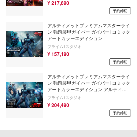
ミニカー・トイ
プラモデル-シリーズ別
¥ 217,690
フィギュア-アニメ/ゲーム作品別
のハコ
予約締切
塗料・工具・素材・他
ミリタリー
フィギュア-シリーズ別
チョロQシリーズ
カナディア
アルティメットプレミアムマスターライ
乗り物
作品別
アクションフィギュアシリーズ
トミカ総合
塗料・溶剤
A
ン 強殖装甲ガイバー ガイバーⅠ コミック
アートカラーエディション
パーツ・アイテム
組み立て式フィギュアシリーズ
Hi-Story(ハイ・ストーリー)
塗装ツール
リエシリーズ
アズールレーン
プライム1スタジオ
恐竜
動物系
¥ 157,190
モデラーズ(インターアライド)
マード・コア
工具
あやかしトライアングル
予約締切
城・文化財
ドール
のは嫌なので防御力に極振りしたいと思
自動車メーカー別
デカール・シール・ステッカー
IdentityV 第五人格 (アイデンティティV)
す。
アルティメットプレミアムマスターライ
美プラ
その他完成品モデル
メンテナンス
アイドルマスター
ン 強殖装甲ガイバー ガイバーⅠ コミック
潤二『マニアック』
アートカラーエディション アルティメ
コレクショントイ
自作用素材・部品
蒼き流星SPTレイズナー
ット版
D (イニシャルD)
プライム1スタジオ
ぬいぐるみ
¥ 204,490
ジオラマ(ディオラマ)
UNDERTALE
当千
予約締切
ディスプレイ用品
あつまれ どうぶつの森
叉
スシリーズ
アークナイツ