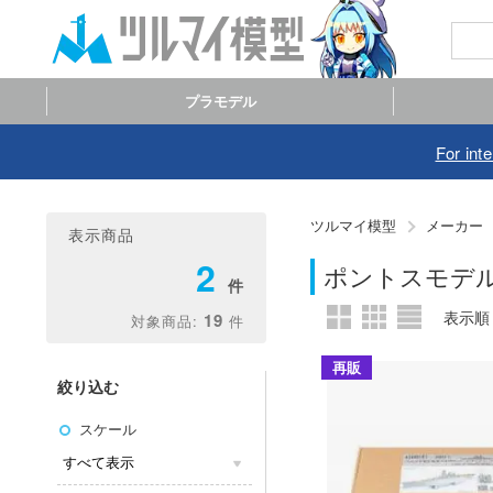
プラモデル
For int
ツルマイ模型
メーカー
表示商品
2
ポントスモデル
19
再販
絞り込む
スケール