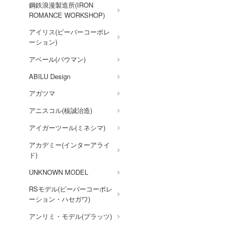
賭ケグルイ
鋼鉄浪漫製造所(IRON
ROMANCE WORKSHOP)
機甲戦記ドラグナー
アイリス(ビーバーコーポレ
ガメラ
ーション)
カッコウの許嫁
アベール(バウマン)
Collar×Malice
ABILU Design
カウボーイビバップ
アガツマ
ガンダムシリーズ
アニスコル(核誠治造)
科学忍者隊ガッチャマン
アイガーツール(ミネシマ)
カードキャプターさくら
アカデミー(インターアライ
ド)
ガールズバンドクライ
UNKNOWN MODEL
ガールガンレディ
RSモデル(ビーバーコーポレ
ギルティクラウン
ーション・ハセガワ)
機甲創世記モスピーダ
アンリミ・モデル(プラッツ)
キン肉マン