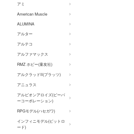
アミ
キルラキル
American Muscle
銀河英雄伝説
ALUMINA
銀河漂流バイファム
アルター
銀河特急 ミルキー☆サブウ
アルテコ
ェイ
アルファマックス
キューティーハニー
RMZ ホビー(童友社)
キャプテン翼
アルクラッドII(プラッツ)
鬼滅の刃
アニュラス
境界戦機
アルビオンアロイズ(ビーバ
GUILTY GEARシリーズ
ーコーポレーション)
強殖装甲ガイバー
RPGモデル(ハセガワ)
機動警察パトレイバー
インフィニモデル(ピットロ
ード)
キャッツ・アイ