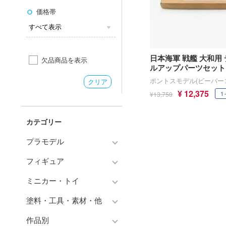
価格帯
日本海軍 戦艦 大和用
欠品商品を表示
ルアップパーツセット
ポントスモデル(ビーバー
クリア
¥ 12,375
1
¥13,750
カテゴリー
プラモデル
フィギュア
プラモデル-アニメ/ゲーム作
品別
ミニカー・トイ
フィギュア-アニメ/ゲーム作
プラモデル-シリーズ別
品別
塗料・工具・素材・他
チョロQシリーズ
ミリタリー
フィギュア-シリーズ別
作品別
トミカ総合
塗料・溶剤
乗り物