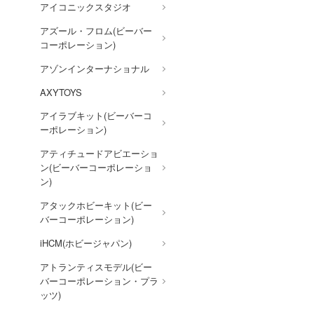
VALORANT
アイコニックスタジオ
ウルトラマン (ULTRAMAN)
アズール・フロム(ビーバー
コーポレーション)
うる星やつら
アゾンインターナショナル
ウマ娘 プリティーダービー
AXYTOYS
宇宙戦艦ヤマト
アイラブキット(ビーバーコ
ELDEN RING
ーポレーション)
英雄伝説 軌跡シリーズ
アティチュードアビエーショ
ン(ビーバーコーポレーショ
炎炎ノ消防隊
ン)
オーバーロード
アタックホビーキット(ビー
推しの子
バーコーポレーション)
狼と香辛料
iHCM(ホビージャパン)
俺の妹がこんなに可愛いわけ
アトランティスモデル(ビー
がない
バーコーポレーション・プラ
ッツ)
王様ランキング