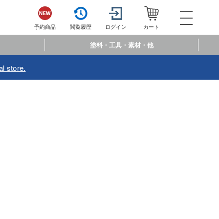
052-744-
電話で注文・問い合わせ
予約商品
閲覧履歴
ログイン
カート
電話受付 10:00～19:00
年中無休
塗料・工具・素材・他
ログイン
会員登
l store.
予約商品
閲覧履歴
お
商品カテゴリー
プラモデル
プラモデル-アニメ/ゲーム作品別
フィギュア
プラモデル-シリーズ別
フィギュア-アニメ/ゲーム作品別
ミニカー・トイ
ミリタリー
フィギュア-シリーズ別
チョロQシリーズ
塗料・工具・素材・他
乗り物
アクションフィギュアシリーズ
トミカ総合
塗料・溶剤
作品別