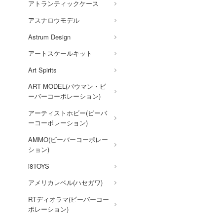
アトランティックケース
お隣の天使様にいつの間にか
駄目人間にされていた件
アスナロウモデル
お兄ちゃんはおしまい!
Astrum Design
仮面ライダー
アートスケールキット
怪獣8号
Art Spirits
ART MODEL(バウマン・ビ
陰の実力者になりたくて!
ーバーコーポレーション)
かげきしょうじょ!!
アーティストホビー(ビーバ
艦隊これくしょん -艦これ-
ーコーポレーション)
彼女、お借りします
AMMO(ビーバーコーポレー
ション)
かぐや様は告らせたい？～天
才たちの恋愛頭脳戦～
i8TOYS
家庭教師ヒットマン
アメリカレベル(ハセガワ)
REBORN!
RTディオラマ(ビーバーコー
ガールズ&パンツァー
ポレーション)