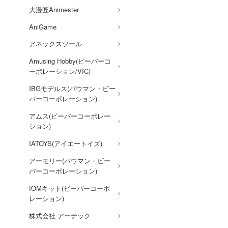
AKIRA
大漫匠Animester
アトリエシリーズ
AniGame
アーマード・コア
アネックスツール
痛いのは嫌なので防御力に極
Amusing Hobby(ビーバーコ
振りしたいと思います。
ーポレーション/VIC)
伊藤潤二『マニアック』
IBGモデルス(バウマン・ビー
バーコーポレーション)
頭文字D (イニシャルD)
アムス(ビーバーコーポレー
一騎当千
ション)
犬夜叉
IATOYS(アイエートイズ)
イースシリーズ
アーモリー(バウマン・ビー
宇崎ちゃんは遊びたい!
バーコーポレーション)
宇宙の騎士テッカマンブレー
IOMキット(ビーバーコーポ
ド
レーション)
VALKYRIE TUNE
株式会社 アーテック