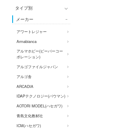
アクションフィギュアシリー
Hi-Story(ハイ・ストーリー)
ズ
タイプ別
塗装ツール
パーツ・アイテム
アズールレーン
モデラーズ(インターアライ
組み立て式フィギュアシリー
工具
メーカー
恐竜
あやかしトライアングル
車・トラック・バイク
ド)
ズ
デカール・シール・ステッカ
城・文化財
IdentityV 第五人格 (アイデン
飛行機・ヘリ
自動車メーカー別
アワートレジャー
動物系
ー
ティティV)
美プラ
戦車・軍用車両
その他完成品モデル
Armabianca
ドール
メンテナンス
アイドルマスター
鉄道
アルマホビー(ビーバーコー
コレクショントイ
自作用素材・部品
蒼き流星SPTレイズナー
ポレーション)
宇宙
ぬいぐるみ
ジオラマ(ディオラマ)
UNDERTALE
アルゴファイルジャパン
船・潜水艦
ディスプレイ用品
あつまれ どうぶつの森
アルゴ舎
建物・城
アークナイツ
ARCADIA
ロボット
アイドリッシュセブン
IDAPテクノロジー(バウマン)
人・動物
あんさんぶるスターズ！！
AOTORI MODEL(ハセガワ)
その他
アオのハコ
青島文化教材社
アルカナディア
ICM(ハセガワ)