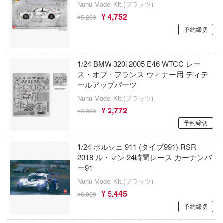
Nunu Model Kit.(プラッツ)
科学忍者隊ガッチャマン
鋼鉄浪漫製造所(IRON ROMANCE WORKS
¥ 4,752
イダー
¥5,280
アカウント
予約締切
家庭教師ヒットマンREBORN!
アイリス(ビーバーコーポレーション)
ガンレディ
E公式アカウント
怪獣8号
アベール(バウマン)
ズバンドクライ
1/24 BMW 320i 2005 E46 WTCC レー
機甲戦記ドラグナー
ABILU Design
世記モスピーダ
Tok 公式アカウント
ス・オブ・フランス ウィナー用 ディテ
ールアップパーツ
ガメラ
ティーハニー
アガツマ
Nunu Model Kit.(プラッツ)
¥ 2,772
刃
¥3,080
賭ケグルイ
アニスコル(核誠治造)
予約締切
カードキャプターさくら
アイガーツール(ミネシマ)
1/24 ポルシェ 911 (タイプ991) RSR
雄伝説
かげきしょうじょ!!
アカデミー(インターアライド)
2018 ル・マン 24時間レース カーナンバ
ー91
マン
ガールズ&パンツァー
UNKNOWN MODEL
Nunu Model Kit.(プラッツ)
艦ナデシコ
¥ 5,445
かぐや様は告らせたい？～天才たちの恋愛
RSモデル(ビーバーコーポレーション・ハ
¥6,050
～
機
予約締切
アンリミ・モデル(プラッツ)