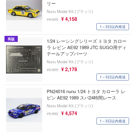
ゃんは遊びたい!
リー
AKIRA
大漫匠Animester
ドスマイルカンパニー
Nunu Model Kit.(プラッツ)
やつら
アオのハコ
¥ 4,158
AniGame
¥4,620
ブキヤ
IE TUNE
1～3日以内発送
アルカナディア
アネックスツール
ドハンド
ANT
再販
1/24 レーシングシリーズ トヨタ カロー
イースシリーズ
Amusing Hobby(ビーバーコーポレーション
ラ レビン AE92 1989 JTC SUGO用ディ
 プリティーダービー
テールアップパーツ
伊藤潤二『マニアック』
クレオス
IBGモデルス(バウマン・ビーバーコーポ
艦ヤマト
ョン)
Nunu Model Kit.(プラッツ)
練
犬夜叉
¥ 2,178
¥2,420
騎士テッカマンブレード
アムス(ビーバーコーポレーション)
1～3日以内発送
A
頭文字D (イニシャルD)
マン (ULTRAMAN)
IATOYS(アイエートイズ)
ナー色彩株式会社
PN24016 nunu 1/24 トヨタ カローラ レ
一騎当千
説 軌跡シリーズ
ビン AE92 1989 スパ24時間レース
アーモリー(バウマン・ビーバーコーポレ
ヤ
痛いのは嫌なので防御力に極振りしたいと
ン)
 RING
Nunu Model Kit.(プラッツ)
す。
(ビーバーコーポレーション)
¥ 4,574
¥5,082
消防隊
IOMキット(ビーバーコーポレーション)
1～3日以内発送
宇崎ちゃんは遊びたい!
ラトミー
辛料
株式会社 アーテック
うる星やつら
ーテック