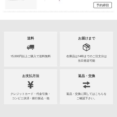
機動戦艦ナデシコ
AD
予約締切
インフィニモデル(ピットロード)
境界戦機
ン
INART(ユニオンクリエイティブ)
ンしんちゃん
キャッツ・アイ
ITALERI(プラッツ)
DYNAZENON/GRIDMAN
銀河特急 ミルキー☆サブウェイ
送料
お届けまで
インフィニティスタチュー
ーロボ
銀河漂流バイファム
インテリジェントシステムズ(グッドスマ
!
ンパニー)
キャプテン翼
15,000円以上ご購入で
送料無料
在庫品は14時までの
ご注文分は
当日発送可能
子で割り切れない
イクソ
機動警察パトレイバー
お支払方法
返品・交換
イェンモデル(ビーバーコーポレーション)
強殖装甲ガイバー
の鬼太郎
INFOCUS
GUILTY GEARシリーズ
動隊
クレジットカード・代金引換・
返品・交換に関してはこちらを
Infinity Studio
ギルティクラウン
コンビニ決済・銀行振込・他
ご確認下さい。
線
インフィニティモデルズ(ビーバーコーポ
キルラキル
んちのメイドラゴン
ョン)