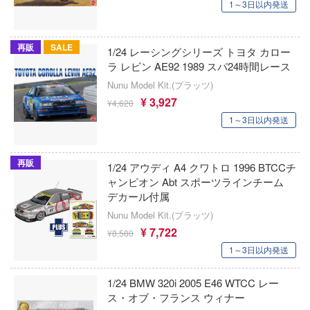
アトランティックケース
者隊ガッチャマン
ージャパン
1～3日以内発送
王様ランキング
ヒットマンREBORN!
アスナロウモデル
ィコム・トイ
再販
SALE
1/24 レーシングシリーズ トヨタ カロー
オーバーロード
Astrum Design
ラ レビン AE92 1989 スパ24時間レース
メーカーをすべて見る
記ドラグナー
お隣の天使様にいつの間にか駄目人間にさ
Nunu Model Kit.(プラッツ)
アートスケールキット
た件
¥ 3,927
ップメニュー
¥4,620
Art Spirits
1～3日以内発送
お兄ちゃんはおしまい!
プページ
ルイ
ART MODEL(バウマン・ビーバーコーポ
俺の妹がこんなに可愛いわけがない
ョン)
い物ガイド
キャプターさくら
再販
1/24 アウディ A4 クワトロ 1996 BTCCチ
ャンピオン Abt スポーツラインチーム
ガンダムシリーズ
い合わせ
アーティストホビー(ビーバーコーポレー
ょうじょ!!
デカール付属
概要
カウボーイビバップ
AMMO(ビーバーコーポレーション)
ズ&パンツァー
Nunu Model Kit.(プラッツ)
¥ 7,722
¥8,580
イバシーポリシー
カッコウの許嫁
様は告らせたい？～天才たちの恋愛頭脳戦
i8TOYS
1～3日以内発送
陰の実力者になりたくて!
アメリカレベル(ハセガワ)
S公式アカウント
お借りします
1/24 BMW 320i 2005 E46 WTCC レー
Collar×Malice
ス・オブ・フランス ウィナー
RTディオラマ(ビーバーコーポレーション
Tube 公式アカウント
くしょん -艦これ-