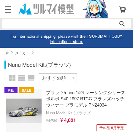
表示商品
電話で注文・問い合わせ
2
052-744-0979
電話受付 10:00～19:00
年中無休
For international shipping, please visit the TSURUMAI HOBBY
international store.
ログイン
会員登録
絞り込む
メーカー
スケール
Nunu Model Kit.(プラッツ)
商品
閲覧履歴
お気に入り
カテゴリー
価格帯
再販
SALE
プラッツ/nunu 1/24 レーシングシリーズ
デル
ボルボ S40 1997 BTCC ブランズハッチ
ウィナー プラモデル PN24034
デル-アニメ/ゲーム作品別
ュア
Nunu Model Kit.(プラッツ)
欠品商品を表示
デル-シリーズ別
¥ 4,021
¥4,730
ュア-アニメ/ゲーム作品別
ー・トイ
予約品 8月予定
リー
ュア-シリーズ別