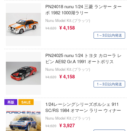
子
PN24018 nunu 1/24 三菱 ランサー ター
アイコニックスタジオ
ミル
VALKYRIE TUNE
ボ 1982 1000湖ラリー
ンキング
アズール・フロム(ビーバーコーポレーショ
Nunu Model Kit.(プラッツ)
社
VALORANT
ーロード
¥ 4,158
¥4,620
アゾンインターナショナル
ダイ
ウマ娘 プリティーダービー
1～3日以内発送
天使様にいつの間にか駄目人間にされてい
AXYTOYS
キューパーツ
宇宙戦艦ヤマト
アイラブキット(ビーバーコーポレーション
ゃんはおしまい!
PN24025 nunu 1/24 トヨタ カローラ レ
ガワ
宇宙の騎士テッカマンブレード
ビン AE92 Gr.A 1991 オートポリス
がこんなに可愛いわけがない
エムオフィスエー
アティチュードアビエーション(ビーバー
Nunu Model Kit.(プラッツ)
ウルトラマン (ULTRAMAN)
レーション)
¥ 4,158
ムシリーズ
¥4,620
トロード
英雄伝説 軌跡シリーズ
アタックホビーキット(ビーバーコーポレ
1～3日以内発送
ーイビバップ
ミ模型
ン)
ELDEN RING
ウの許嫁
モ向上委員会
iHCM(ホビージャパン)
再販
SALE
1/24レーシングシリーズポルシェ 911
炎炎ノ消防隊
SC/RS 1984 オマーン ラリー ウィナー
力者になりたくて!
ム1スタジオ
アトランティスモデル(ビーバーコーポレ
Nunu Model Kit.(プラッツ)
狼と香辛料
ン・プラッツ)
Malice
ッツ
¥ 3,927
¥4,620
推しの子