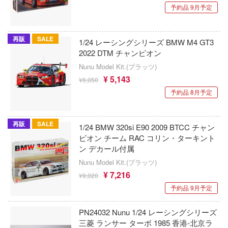
恐竜
動物
動物系
モデラーズ(インターアライド)
メーカー
工具
IdentityV 第五人格 (アイデンティティV)
予約品 9月予定
車・トラック・バイク
リッシュセブン
他
城・文化財
ドール
自動車メーカー別
デカール・シール・ステッカー
蒼き流星SPTレイズナー
んぶるスターズ！！
飛行機・ヘリ
アワートレジャー
再販
SALE
1/24 レーシングシリーズ BMW M4 GT3
美プラ
その他完成品モデル
メンテナンス
カー
あつまれ どうぶつの森
戦車・軍用車両
Armabianca
2022 DTM チャンピオン
Nunu Model Kit.(プラッツ)
コレクショントイ
ハコ
自作用素材・部品
アーマード・コア
ゴファイルジャパン
船・潜水艦
アルマホビー(ビーバーコーポレーション)
¥ 5,143
¥6,050
ナディア
ぬいぐるみ
ディスプレイ用品
文化教材社
あやかしトライアングル
宇宙
予約品 8月予定
アルゴファイルジャパン
シリーズ
ター
ジオラマ(ディオラマ)
アズールレーン
鉄道
アルゴ舎
再販
SALE
二『マニアック』
1/24 BMW 320si E90 2009 BTCC チャン
 CORPORATION
アトリエシリーズ
建物・城
ARCADIA
ピオン チーム RAC コリン・ターキント
 TOYS
ン デカール付属
UNDERTALE
ロボット
IDAPテクノロジー(バウマン)
Nunu Model Kit.(プラッツ)
 (イニシャルD)
デザイン
アイドルマスター
¥ 7,216
人・動物
¥9,020
AOTORI MODEL(ハセガワ)
千
ンジュ・ルージュ
予約品 9月予定
アイドリッシュセブン
その他
青島文化教材社
は嫌なので防御力に極振りしたいと思いま
堂
PN24032 Nunu 1/24 レーシングシリーズ
あんさんぶるスターズ！！
ICM(ハセガワ)
三菱 ランサー ターボ 1985 香港-北京ラ
アノーツ