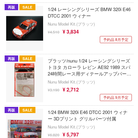
Qシリーズ
工具・素材・他
再販
SALE
1/24 レーシングシリーズ BMW 320i E46
ョンフィギュアシリーズ
総合
溶剤
表示する
DTCC 2001 ウィナー
・アイテム
て式フィギュアシリーズ
Nunu Model Kit.(プラッツ)
ory(ハイ・ストーリー)
ール
ナイツ
¥ 3,834
プ別
¥4,510
ーズ(インターアライド)
ityV 第五人格 (アイデンティティV)
予約品 8月予定
カテゴリー
(ページ移動)
化財
トラック・バイク
メーカー別
ル・シール・ステッカー
星SPTレイズナー
機・ヘリ
再販
SALE
完成品モデル
プラモデル
プラッツ/nunu 1/24 レーシングシリーズ
ナンス
れ どうぶつの森
トヨタ カローラ レビン AE92 1989 スパ
・軍用車両
ショントイ
素材・部品
24時間レース用ディテールアップパーツ
フィギュア
ード・コア
プラモデル-アニメ/ゲーム作品別
ディテールアップパーツ NE24016
潜水艦
Nunu Model Kit.(プラッツ)
るみ
プレイ用品
しトライアングル
ミニカー・トイ
プラモデル-シリーズ別
¥ 2,712
フィギュア-アニメ/ゲーム作品別
¥3,190
(ディオラマ)
ルレーン
予約品 9月予定
塗料・工具・素材・他
ミリタリー
フィギュア-シリーズ別
チョロQシリーズ
エシリーズ
再販
SALE
1/24 BMW 320i E46 DTCC 2001 ウィナ
乗り物
作品別
アクションフィギュアシリーズ
トミカ総合
・城
塗料・溶剤
ー 3Dプリント グリルパーツ付属
TALE
パーツ・アイテム
Nunu Model Kit.(プラッツ)
組み立て式フィギュアシリーズ
ット
タイプ別
Hi-Story(ハイ・ストーリー)
塗装ツール
アークナイツ
ルマスター
¥ 5,797
¥6,820