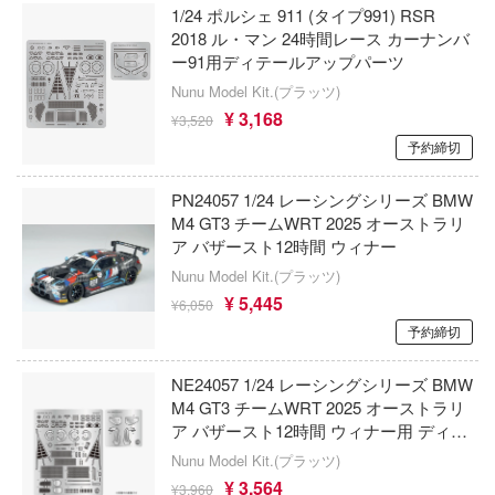
彼女、お借りします
ツ・アイ
1/24 ポルシェ 911 (タイプ991) RSR
アミ
2018 ル・マン 24時間レース カーナンバ
急 ミルキー☆サブウェイ
艦隊これくしょん -艦これ-
ー91用ディテールアップパーツ
American Muscle
流バイファム
Nunu Model Kit.(プラッツ)
仮面ライダー
ALUMINA
¥ 3,168
¥3,520
テン翼
ガールガンレディ
予約締切
アルター
察パトレイバー
ガールズバンドクライ
PN24057 1/24 レーシングシリーズ BMW
アルテコ
甲ガイバー
M4 GT3 チームWRT 2025 オーストラリ
機甲創世記モスピーダ
ア バザースト12時間 ウィナー
アルファマックス
Y GEARシリーズ
キューティーハニー
Nunu Model Kit.(プラッツ)
RMZ ホビー(童友社)
ィクラウン
¥ 5,445
¥6,050
鬼滅の刃
予約締切
キル
アルクラッドII(プラッツ)
銀魂
バスケ
NE24057 1/24 レーシングシリーズ BMW
アニュラス
M4 GT3 チームWRT 2025 オーストラリ
銀河英雄伝説
シャージョウ
ア バザースト12時間 ウィナー用 ディテ
アルビオンアロイズ(ビーバーコーポレー
ールアップパーツ
キン肉マン
Nunu Model Kit.(プラッツ)
ひとりごと
RPGモデル(ハセガワ)
¥ 3,564
¥3,960