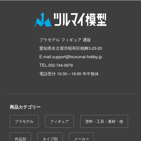
黒子のバスケ
の花嫁
ILIAD DESIGN(ビーバーコーポレーション
クラッシャージョウ
んは、コミュ症です。
インペリアルホビープロダクション(ビー
ーポレーション)
薬屋のひとりごと
プラモデル フィギュア 通販
E-Model(プラッツ/童友社)
CLANNAD
晴らしい世界に祝福を！
愛知県名古屋市昭和区鶴舞3-23-20
株式会社イクリエ
デンカムイ
くまモン
E-mail.support@tsurumai-hobby.jp
TEL.
052-744-0979
はうさぎですか？
Eclipse Collectibles
クレヨンしんちゃん
電話受付 10:00～19:00 年中無休
コトブキ飛行隊
イドラ(ビーバーコーポレーション)
SSSS.DYNAZENON/GRIDMAN
ーバード
Eclipse Feather
ゲッターロボ
NUTES SISTERS (サーティ ミニッツ シス
E.Monster
けいおん!
商品カテゴリー
EASTERN EXPRESS(イースタンエクス
恋は双子で割り切れない
NG OF FIGHTERS
プラモデル
フィギュア
塗料・工具・素材・他
EUSUN
原神
NUTES FANTASY(サーティ ミニッツ ファン
作品別
タイプ別
メーカー