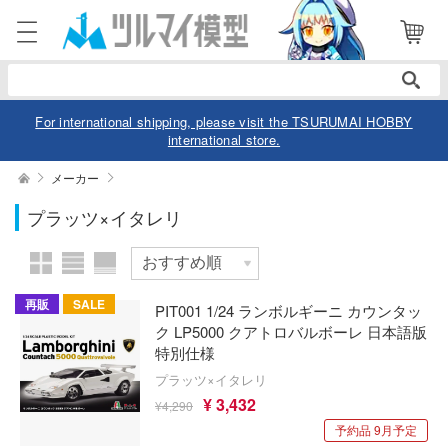
表示商品
電話で注文・問い合わせ
1
052-744-0979
電話受付 10:00～19:00
年中無休
For international shipping, please visit the TSURUMAI HOBBY
international store.
ログイン
会員登録
絞り込む
メーカー
スケール
プラッツ×イタレリ
商品
閲覧履歴
お気に入り
カテゴリー
価格帯
再販
SALE
PIT001 1/24 ランボルギーニ カウンタッ
デル
ク LP5000 クアトロバルボーレ 日本語版
特別仕様
デル-アニメ/ゲーム作品別
ュア
プラッツ×イタレリ
欠品商品を表示
デル-シリーズ別
¥ 3,432
¥4,290
ュア-アニメ/ゲーム作品別
ー・トイ
予約品 9月予定
リー
ュア-シリーズ別