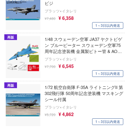
ゃんは遊びたい!
ビジ
AKIRA
大漫匠Animester
ドスマイルカンパニー
プラッツ×イタレリ
騎士テッカマンブレード
アトリエシリーズ
¥ 6,358
AniGame
¥7,480
ブキヤ
IE TUNE
1～3日以内発送
アーマード・コア
アネックスツール
ドハンド
ANT
再販
1/48 スウェーデン空軍 JA37 ヤクトビゲ
痛いのは嫌なので防御力に極振りしたいと
Amusing Hobby(ビーバーコーポレーション
ン ブルーピーター スウェーデン空軍75
す。
マン (ULTRAMAN)
周年記念塗装機 金属製ピトー管 & AOA
クレオス
IBGモデルス(バウマン・ビーバーコーポ
やつら
プローブ付属
伊藤潤二『マニアック』
ョン)
プラッツ×イタレリ
練
¥ 6,545
¥7,700
 プリティーダービー
頭文字D (イニシャルD)
アムス(ビーバーコーポレーション)
1～3日以内発送
A
艦ヤマト
一騎当千
IATOYS(アイエートイズ)
ナー色彩株式会社
再販
1/72 航空自衛隊 F-35A ライトニングII 第
 RING
犬夜叉
302飛行隊 50周年記念塗装機 マスキング
アーモリー(バウマン・ビーバーコーポレ
ヤ
シール付属
ン)
説 軌跡シリーズ
イースシリーズ
(ビーバーコーポレーション)
プラッツ×イタレリ
消防隊
IOMキット(ビーバーコーポレーション)
¥ 4,862
¥5,720
宇崎ちゃんは遊びたい!
ラトミー
1～3日以内発送
ーロード
株式会社 アーテック
宇宙の騎士テッカマンブレード
ーテック