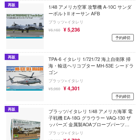
子
再販
1/48 アメリカ空軍 攻撃機 A-10C サンダ
アイコニックスタジオ
ミル
VALKYRIE TUNE
ーボルトII オーサン AFB
辛料
アズール・フロム(ビーバーコーポレーショ
プラッツ×イタレリ
社
VALORANT
がこんなに可愛いわけがない
¥ 5,236
¥6,160
アゾンインターナショナル
ダイ
ウルトラマン (ULTRAMAN)
予約締切
ンキング
AXYTOYS
キューパーツ
うる星やつら
天使様にいつの間にか駄目人間にされてい
再販
アイラブキット(ビーバーコーポレーション
TPA-6 イタレリ 1/721/72 海上自衛隊 掃
ガワ
ウマ娘 プリティーダービー
海・輸送ヘリコプター MH-53E シードラ
ゃんはおしまい!
エムオフィスエー
アティチュードアビエーション(ビーバー
ゴン
宇宙戦艦ヤマト
レーション)
プラッツ×イタレリ
イダー
トロード
¥ 4,301
ELDEN RING
¥5,060
アタックホビーキット(ビーバーコーポレ
ミ模型
ン)
予約締切
英雄伝説 軌跡シリーズ
力者になりたくて!
モ向上委員会
iHCM(ホビージャパン)
再販
プラッツ/イタレリ 1/48 アメリカ海軍 電
炎炎ノ消防隊
子戦機 EA-18G グラウラー VAQ-130 ザ
ょうじょ!!
ム1スタジオ
アトランティスモデル(ビーバーコーポレ
ッパーズ 金属製AOAプローブパーツ付
オーバーロード
ン・プラッツ)
くしょん -艦これ-
ッツ
属 プラモデル TPA-60
プラッツ×イタレリ
推しの子