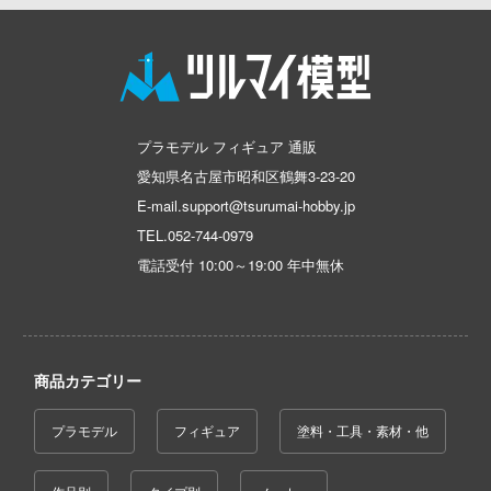
彼女、お借りします
鋼鉄浪漫製造所(IRON ROMANCE WORKS
キャプターさくら
アカウント
かぐや様は告らせたい？～天才たちの恋愛
アイリス(ビーバーコーポレーション)
ズバンドクライ
～
E公式アカウント
アベール(バウマン)
ガンレディ
家庭教師ヒットマンREBORN!
プラモデル フィギュア 通販
ABILU Design
ィクラウン
Tok 公式アカウント
愛知県名古屋市昭和区鶴舞3-23-20
ガールズ&パンツァー
世記モスピーダ
アガツマ
E-mail.support@tsurumai-hobby.jp
賭ケグルイ
TEL.
052-744-0979
マン
アニスコル(核誠治造)
電話受付 10:00～19:00 年中無休
機甲戦記ドラグナー
キル
アイガーツール(ミネシマ)
ガメラ
雄伝説
アカデミー(インターアライド)
カッコウの許嫁
流バイファム
商品カテゴリー
UNKNOWN MODEL
Collar×Malice
急 ミルキー☆サブウェイ
RSモデル(ビーバーコーポレーション・ハ
プラモデル
フィギュア
塗料・工具・素材・他
カウボーイビバップ
ティーハニー
アンリミ・モデル(プラッツ)