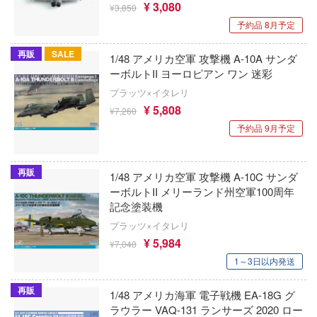
恐竜
動物
動物系
¥ 3,080
モデラーズ(インターアライド)
メーカー
工具
¥3,850
あやかしトライアングル
車・トラック・バイク
ハコ
予約品 8月予定
他
城・文化財
ドール
自動車メーカー別
デカール・シール・ステッカー
IdentityV 第五人格 (アイデンティティV)
ナディア
飛行機・ヘリ
アワートレジャー
再販
SALE
1/48 アメリカ空軍 攻撃機 A-10A サンダ
美プラ
その他完成品モデル
メンテナンス
カー
アイドルマスター
戦車・軍用車両
Armabianca
ーボルトII ヨーロピアン ワン 迷彩
プラッツ×イタレリ
コレクショントイ
エシリーズ
自作用素材・部品
蒼き流星SPTレイズナー
ゴファイルジャパン
鉄道
アルマホビー(ビーバーコーポレーション)
¥ 5,808
¥7,260
ード・コア
ぬいぐるみ
ジオラマ(ディオラマ)
文化教材社
UNDERTALE
宇宙
予約品 9月予定
アルゴファイルジャパン
は嫌なので防御力に極振りしたいと思いま
ター
ディスプレイ用品
あつまれ どうぶつの森
船・潜水艦
アルゴ舎
再販
1/48 アメリカ空軍 攻撃機 A-10C サンダ
 CORPORATION
アークナイツ
建物・城
ARCADIA
二『マニアック』
ーボルトII メリーランド州空軍100周年
 TOYS
記念塗装機
アイドリッシュセブン
ロボット
 (イニシャルD)
IDAPテクノロジー(バウマン)
プラッツ×イタレリ
デザイン
あんさんぶるスターズ！！
¥ 5,984
千
人・動物
¥7,040
AOTORI MODEL(ハセガワ)
ンジュ・ルージュ
1～3日以内発送
アオのハコ
その他
青島文化教材社
堂
再販
1/48 アメリカ海軍 電子戦機 EA-18G グ
シリーズ
アルカナディア
ICM(ハセガワ)
ラウラー VAQ-131 ランサーズ 2020 ロー
アノーツ