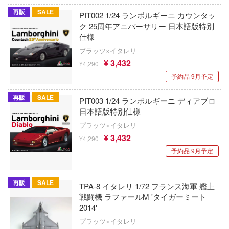
Qシリーズ
工具・素材・他
再販
SALE
PIT002 1/24 ランボルギーニ カウンタッ
ョンフィギュアシリーズ
総合
溶剤
表示する
ク 25周年アニバーサリー 日本語版特別
・アイテム
仕様
て式フィギュアシリーズ
ory(ハイ・ストーリー)
ール
ルレーン
プラッツ×イタレリ
プ別
ーズ(インターアライド)
¥ 3,432
¥4,290
しトライアングル
カテゴリー
(ページ移動)
化財
トラック・バイク
予約品 9月予定
メーカー別
ル・シール・ステッカー
ityV 第五人格 (アイデンティティV)
機・ヘリ
再販
SALE
完成品モデル
プラモデル
PIT003 1/24 ランボルギーニ ディアブロ
ナンス
ルマスター
日本語版特別仕様
・軍用車両
ショントイ
素材・部品
フィギュア
星SPTレイズナー
プラッツ×イタレリ
プラモデル-アニメ/ゲーム作品別
¥ 3,432
るみ
¥4,290
(ディオラマ)
TALE
ミニカー・トイ
プラモデル-シリーズ別
フィギュア-アニメ/ゲーム作品別
予約品 9月予定
プレイ用品
れ どうぶつの森
塗料・工具・素材・他
ミリタリー
フィギュア-シリーズ別
チョロQシリーズ
潜水艦
ナイツ
再販
SALE
TPA-8 イタレリ 1/72 フランス海軍 艦上
乗り物
作品別
アクションフィギュアシリーズ
トミカ総合
・城
塗料・溶剤
戦闘機 ラファールM 'タイガーミート
リッシュセブン
2014'
パーツ・アイテム
組み立て式フィギュアシリーズ
ット
タイプ別
Hi-Story(ハイ・ストーリー)
塗装ツール
アズールレーン
んぶるスターズ！！
プラッツ×イタレリ