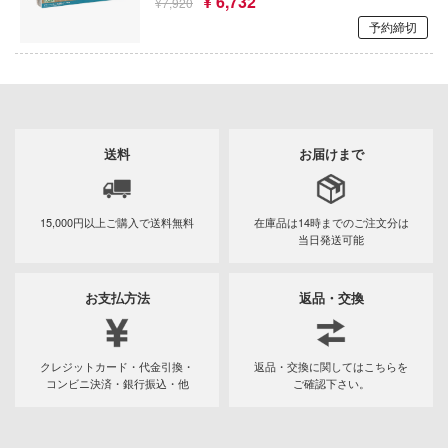
¥ 6,732
アトランティックケース
¥7,920
お借りします
ージャパン
予約締切
狼と香辛料
様は告らせたい？～天才たちの恋愛頭脳戦
アスナロウモデル
ィコム・トイ
俺の妹がこんなに可愛いわけがない
Astrum Design
メーカーをすべて見る
ヒットマンREBORN!
王様ランキング
アートスケールキット
ズ&パンツァー
ップメニュー
送料
お届けまで
お隣の天使様にいつの間にか駄目人間にさ
Art Spirits
ルイ
た件
プページ
ART MODEL(バウマン・ビーバーコーポ
記ドラグナー
お兄ちゃんはおしまい!
15,000円以上ご購入で
送料無料
在庫品は14時までの
ご注文分は
ョン)
い物ガイド
当日発送可能
仮面ライダー
い合わせ
アーティストホビー(ビーバーコーポレー
ウの許嫁
お支払方法
返品・交換
概要
怪獣8号
AMMO(ビーバーコーポレーション)
Malice
イバシーポリシー
陰の実力者になりたくて!
i8TOYS
ーイビバップ
クレジットカード・代金引換・
返品・交換に関してはこちらを
コンビニ決済・銀行振込・他
ご確認下さい。
かげきしょうじょ!!
アメリカレベル(ハセガワ)
S公式アカウント
ムシリーズ
艦隊これくしょん -艦これ-
RTディオラマ(ビーバーコーポレーション
Tube 公式アカウント
者隊ガッチャマン