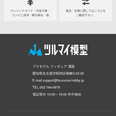
動物
その他完成品モデル
メンテナンス
アイドルマスター
戦車・軍用車両
Armabianca
ハコ
他
クレジットカード・代金引換・
返品・交換に関してはこちらを
コレクショントイ
自作用素材・部品
蒼き流星SPTレイズナー
鉄道
ナディア
アルマホビー(ビーバーコーポレーション)
コンビニ決済・銀行振込・他
ご確認下さい。
ぬいぐるみ
ジオラマ(ディオラマ)
カー
UNDERTALE
宇宙
アルゴファイルジャパン
エシリーズ
ディスプレイ用品
あつまれ どうぶつの森
ゴファイルジャパン
船・潜水艦
アルゴ舎
ード・コア
アークナイツ
文化教材社
建物・城
ARCADIA
は嫌なので防御力に極振りしたいと思いま
ター
アイドリッシュセブン
ロボット
IDAPテクノロジー(バウマン)
 CORPORATION
プラモデル フィギュア 通販
あんさんぶるスターズ！！
人・動物
AOTORI MODEL(ハセガワ)
二『マニアック』
愛知県名古屋市昭和区鶴舞3-23-20
 TOYS
アオのハコ
その他
青島文化教材社
 (イニシャルD)
E-mail.support@tsurumai-hobby.jp
デザイン
TEL.
052-744-0979
アルカナディア
千
ICM(ハセガワ)
電話受付 10:00～19:00 年中無休
ンジュ・ルージュ
AKIRA
大漫匠Animester
堂
シリーズ
アトリエシリーズ
AniGame
アノーツ