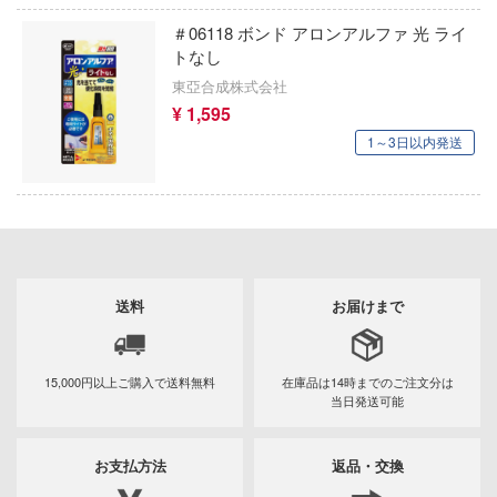
Qシリーズ
工具・素材・他
＃06118 ボンド アロンアルファ 光 ライ
ョンフィギュアシリーズ
総合
溶剤
トなし
カテゴリー
(ページ移動)
・アイテム
て式フィギュアシリーズ
東亞合成株式会社
ory(ハイ・ストーリー)
ール
ルレーン
¥ 1,595
プ別
プラモデル
ーズ(インターアライド)
しトライアングル
1～3日以内発送
化財
トラック・バイク
メーカー別
フィギュア
ル・シール・ステッカー
プラモデル-アニメ/ゲーム作品別
ityV 第五人格 (アイデンティティV)
機・ヘリ
完成品モデル
ナンス
ミニカー・トイ
ルマスター
プラモデル-シリーズ別
フィギュア-アニメ/ゲーム作品別
・軍用車両
ショントイ
素材・部品
星SPTレイズナー
塗料・工具・素材・他
ミリタリー
フィギュア-シリーズ別
チョロQシリーズ
るみ
(ディオラマ)
送料
お届けまで
TALE
乗り物
作品別
アクションフィギュアシリーズ
トミカ総合
塗料・溶剤
プレイ用品
れ どうぶつの森
パーツ・アイテム
組み立て式フィギュアシリーズ
タイプ別
Hi-Story(ハイ・ストーリー)
塗装ツール
潜水艦
アズールレーン
15,000円以上ご購入で
送料無料
在庫品は14時までの
ご注文分は
ナイツ
当日発送可能
恐竜
動物系
モデラーズ(インターアライド)
メーカー
・城
工具
あやかしトライアングル
車・トラック・バイク
リッシュセブン
城・文化財
ドール
ット
自動車メーカー別
デカール・シール・ステッカー
IdentityV 第五人格 (アイデンティティV)
お支払方法
返品・交換
飛行機・ヘリ
アワートレジャー
んぶるスターズ！！
美プラ