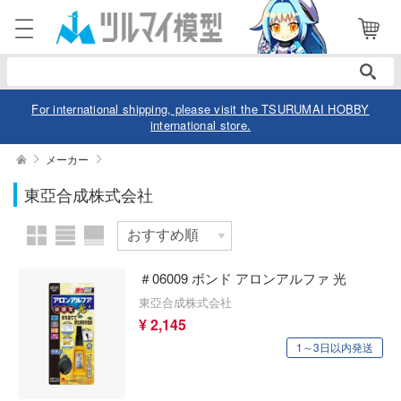
表示商品
電話で注文・問い合わせ
052-744-0979
電話受付 10:00～19:00
年中無休
For international shipping, please visit the TSURUMAI HOBBY
international store.
ログイン
会員登録
絞り込む
メーカー
価格帯
東亞合成株式会社
商品
閲覧履歴
お気に入り
カテゴリー
＃06009 ボンド アロンアルファ 光
欠品商品を表示
デル
東亞合成株式会社
¥ 2,145
デル-アニメ/ゲーム作品別
ュア
1～3日以内発送
デル-シリーズ別
ュア-アニメ/ゲーム作品別
ー・トイ
表示する
リー
ュア-シリーズ別