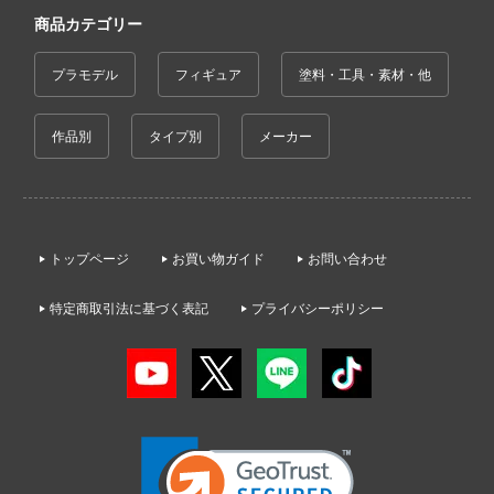
ゃんは遊びたい!
アーマード・コア
アネックスツール
商品カテゴリー
ドスマイルカンパニー
騎士テッカマンブレード
痛いのは嫌なので防御力に極振りしたいと
Amusing Hobby(ビーバーコーポレーション
プラモデル
フィギュア
塗料・工具・素材・他
ブキヤ
す。
IE TUNE
IBGモデルス(バウマン・ビーバーコーポ
ドハンド
伊藤潤二『マニアック』
ョン)
ANT
作品別
タイプ別
メーカー
頭文字D (イニシャルD)
マン (ULTRAMAN)
アムス(ビーバーコーポレーション)
クレオス
やつら
一騎当千
IATOYS(アイエートイズ)
練
トップページ
お買い物ガイド
お問い合わせ
 プリティーダービー
犬夜叉
アーモリー(バウマン・ビーバーコーポレ
A
ン)
艦ヤマト
イースシリーズ
特定商取引法に基づく表記
プライバシーポリシー
ナー色彩株式会社
IOMキット(ビーバーコーポレーション)
 RING
宇崎ちゃんは遊びたい!
ヤ
株式会社 アーテック
説 軌跡シリーズ
宇宙の騎士テッカマンブレード
(ビーバーコーポレーション)
消防隊
アイコニックスタジオ
VALKYRIE TUNE
ラトミー
ーロード
アズール・フロム(ビーバーコーポレーショ
VALORANT
ーテック