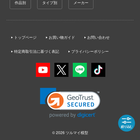
作品別
タイプ別
メーカー
子
アイコニックスタジオ
ミル
VALKYRIE TUNE
辛料
アズール・フロム(ビーバーコーポレーショ
社
VALORANT
がこんなに可愛いわけがない
アゾンインターナショナル
ダイ
ウルトラマン (ULTRAMAN)
トップページ
お買い物ガイド
お問い合わせ
ンキング
AXYTOYS
キューパーツ
うる星やつら
特定商取引法に基づく表記
プライバシーポリシー
天使様にいつの間にか駄目人間にされてい
アイラブキット(ビーバーコーポレーション
ガワ
ウマ娘 プリティーダービー
ゃんはおしまい!
エムオフィスエー
アティチュードアビエーション(ビーバー
宇宙戦艦ヤマト
レーション)
イダー
トロード
ELDEN RING
アタックホビーキット(ビーバーコーポレ
ミ模型
ン)
英雄伝説 軌跡シリーズ
力者になりたくて!
モ向上委員会
iHCM(ホビージャパン)
炎炎ノ消防隊
ょうじょ!!
ム1スタジオ
アトランティスモデル(ビーバーコーポレ
オーバーロード
絞り込む
ン・プラッツ)
くしょん -艦これ-
ッツ
© 2026
ツルマイ模型
推しの子