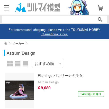
表示商品
電話で注文・問い合わせ
052-744-0979
電話受付 10:00～19:00
年中無休
For international shipping, please visit the TSURUMAI HOBBY
international store.
ログイン
会員登録
絞り込む
メーカー
スケール
Astrum Design
商品
閲覧履歴
お気に入り
カテゴリー
価格帯
Flamingo-バレリーナの少女
デル
Astrum Design
¥ 9,680
デル-アニメ/ゲーム作品別
ュア
24時間以内発送
欠品商品を表示
デル-シリーズ別
ュア-アニメ/ゲーム作品別
ー・トイ
リー
ュア-シリーズ別