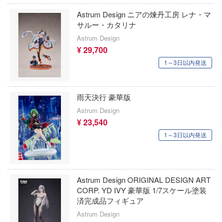
Qシリーズ
工具・素材・他
Astrum Design ニアの煉丹工房 レナ・マ
ョンフィギュアシリーズ
総合
溶剤
サルー・カタリナ
表示する
・アイテム
て式フィギュアシリーズ
Astrum Design
ory(ハイ・ストーリー)
ール
ルレーン
¥ 29,700
プ別
ーズ(インターアライド)
しトライアングル
1～3日以内発送
カテゴリー
(ページ移動)
化財
トラック・バイク
メーカー別
ル・シール・ステッカー
ityV 第五人格 (アイデンティティV)
機・ヘリ
完成品モデル
プラモデル
雨天決行 豪華版
ナンス
ルマスター
Astrum Design
・軍用車両
ショントイ
素材・部品
フィギュア
星SPTレイズナー
¥ 23,540
プラモデル-アニメ/ゲーム作品別
るみ
1～3日以内発送
(ディオラマ)
TALE
ミニカー・トイ
プラモデル-シリーズ別
フィギュア-アニメ/ゲーム作品別
プレイ用品
れ どうぶつの森
塗料・工具・素材・他
ミリタリー
フィギュア-シリーズ別
チョロQシリーズ
潜水艦
ナイツ
Astrum Design ORIGINAL DESIGN ART
乗り物
作品別
アクションフィギュアシリーズ
トミカ総合
・城
塗料・溶剤
CORP. YD IVY 豪華版 1/7スケール塗装
リッシュセブン
済完成品フィギュア
パーツ・アイテム
組み立て式フィギュアシリーズ
ット
タイプ別
Hi-Story(ハイ・ストーリー)
塗装ツール
アズールレーン
んぶるスターズ！！
Astrum Design