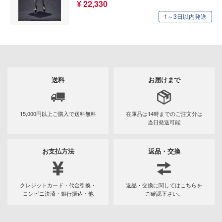
恐竜
動物
動物系
¥ 22,330
モデラーズ(インターアライド)
メーカー
工具
あやかしトライアングル
車・トラック・バイク
ハコ
1～3日以内発送
他
城・文化財
ドール
自動車メーカー別
デカール・シール・ステッカー
IdentityV 第五人格 (アイデンティティV)
ナディア
飛行機・ヘリ
アワートレジャー
美プラ
その他完成品モデル
メンテナンス
カー
アイドルマスター
戦車・軍用車両
Armabianca
コレクショントイ
エシリーズ
自作用素材・部品
蒼き流星SPTレイズナー
ゴファイルジャパン
鉄道
アルマホビー(ビーバーコーポレーション)
送料
お届けまで
ード・コア
ぬいぐるみ
ジオラマ(ディオラマ)
文化教材社
UNDERTALE
宇宙
アルゴファイルジャパン
は嫌なので防御力に極振りしたいと思いま
ター
ディスプレイ用品
あつまれ どうぶつの森
船・潜水艦
アルゴ舎
15,000円以上ご購入で
送料無料
在庫品は14時までの
ご注文分は
当日発送可能
 CORPORATION
アークナイツ
建物・城
ARCADIA
二『マニアック』
 TOYS
アイドリッシュセブン
ロボット
お支払方法
返品・交換
 (イニシャルD)
IDAPテクノロジー(バウマン)
デザイン
あんさんぶるスターズ！！
千
人・動物
AOTORI MODEL(ハセガワ)
ンジュ・ルージュ
クレジットカード・代金引換・
返品・交換に関してはこちらを
アオのハコ
その他
青島文化教材社
コンビニ決済・銀行振込・他
ご確認下さい。
堂
シリーズ
アルカナディア
ICM(ハセガワ)
アノーツ