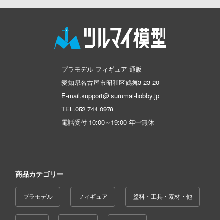
ゃんは遊びたい!
AKIRA
大漫匠Animester
ドスマイルカンパニー
騎士テッカマンブレード
アトリエシリーズ
AniGame
ブキヤ
IE TUNE
アーマード・コア
アネックスツール
ドハンド
ANT
痛いのは嫌なので防御力に極振りしたいと
プラモデル フィギュア 通販
Amusing Hobby(ビーバーコーポレーション
す。
マン (ULTRAMAN)
愛知県名古屋市昭和区鶴舞3-23-20
クレオス
IBGモデルス(バウマン・ビーバーコーポ
E-mail.support@tsurumai-hobby.jp
やつら
伊藤潤二『マニアック』
ョン)
練
TEL.
052-744-0979
 プリティーダービー
頭文字D (イニシャルD)
アムス(ビーバーコーポレーション)
電話受付 10:00～19:00 年中無休
A
艦ヤマト
一騎当千
IATOYS(アイエートイズ)
ナー色彩株式会社
 RING
犬夜叉
アーモリー(バウマン・ビーバーコーポレ
ヤ
ン)
説 軌跡シリーズ
商品カテゴリー
イースシリーズ
(ビーバーコーポレーション)
消防隊
IOMキット(ビーバーコーポレーション)
プラモデル
フィギュア
塗料・工具・素材・他
宇崎ちゃんは遊びたい!
ラトミー
ーロード
株式会社 アーテック
宇宙の騎士テッカマンブレード
ーテック