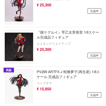
ちゃんは遊びたい!
¥ 25,300
アイドリッシュセブン
欠品中
の騎士テッカマンブレード
あんさんぶるスターズ！！
YRIE TUNE
アオのハコ
ORANT
『賭ケグルイ』早乙女芽亜里 1/6スケー
アルカナディア
ル完成品フィギュア
ラマン (ULTRAMAN)
ユニオンクリエイティブ
AKIRA
星やつら
¥ 25,300
アトリエシリーズ
欠品中
娘 プリティーダービー
アーマード・コア
戦艦ヤマト
再販
PV289 ARTFX J 蛇喰夢子(再生産) 1/8ス
痛いのは嫌なので防御力に極振りしたい
N RING
ケール 完成品フィギュア
す。
コトブキヤ
伝説 軌跡シリーズ
伊藤潤二『マニアック』
¥ 15,950
ノ消防隊
欠品中
頭文字D (イニシャルD)
バーロード