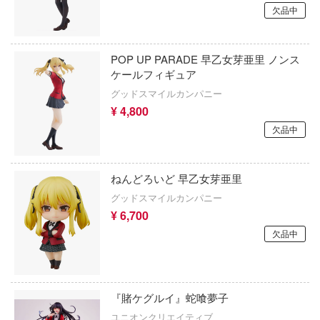
ミニカー・トイ
プラモデル-シリーズ別
フィギュア-アニメ/ゲーム作品別
欠品中
のハコ
塗料・工具・素材・他
ミリタリー
フィギュア-シリーズ別
チョロQシリーズ
カナディア
POP UP PARADE 早乙女芽亜里 ノンス
乗り物
作品別
アクションフィギュアシリーズ
トミカ総合
塗料・溶剤
A
ケールフィギュア
パーツ・アイテム
グッドスマイルカンパニー
組み立て式フィギュアシリーズ
Hi-Story(ハイ・ストーリー)
塗装ツール
リエシリーズ
アズールレーン
¥ 4,800
恐竜
動物系
モデラーズ(インターアライド)
マード・コア
工具
欠品中
あやかしトライアングル
城・文化財
ドール
のは嫌なので防御力に極振りしたいと思
自動車メーカー別
デカール・シール・ステッカー
IdentityV 第五人格 (アイデンティティV)
す。
ねんどろいど 早乙女芽亜里
美プラ
その他完成品モデル
メンテナンス
アイドルマスター
潤二『マニアック』
グッドスマイルカンパニー
コレクショントイ
¥ 6,700
自作用素材・部品
蒼き流星SPTレイズナー
D (イニシャルD)
欠品中
ぬいぐるみ
ジオラマ(ディオラマ)
UNDERTALE
当千
ディスプレイ用品
あつまれ どうぶつの森
叉
『賭ケグルイ』蛇喰夢子
スシリーズ
アークナイツ
ユニオンクリエイティブ