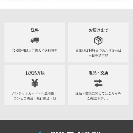
一騎当千
の子
犬夜叉
香辛料
イースシリーズ
妹がこんなに可愛いわけがない
送料
お届けまで
宇崎ちゃんは遊びたい!
ランキング
宇宙の騎士テッカマンブレード
15,000円以上ご購入で
送料無料
在庫品は14時までの
ご注文分は
の天使様にいつの間にか駄目人間にされ
当日発送可能
た件
VALKYRIE TUNE
ちゃんはおしまい!
お支払方法
返品・交換
VALORANT
ライダー
ウルトラマン (ULTRAMAN)
8号
クレジットカード・代金引換・
返品・交換に関してはこちらを
うる星やつら
コンビニ決済・銀行振込・他
ご確認下さい。
実力者になりたくて!
ウマ娘 プリティーダービー
きしょうじょ!!
宇宙戦艦ヤマト
これくしょん -艦これ-