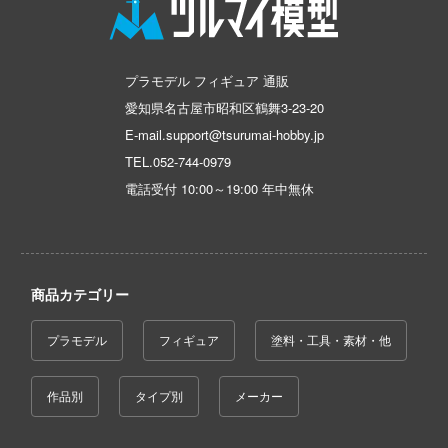
ELDEN RING
、お借りします
英雄伝説 軌跡シリーズ
や様は告らせたい？～天才たちの恋愛頭
～
プラモデル フィギュア 通販
炎炎ノ消防隊
愛知県名古屋市昭和区鶴舞3-23-20
師ヒットマンREBORN!
オーバーロード
E-mail.support@tsurumai-hobby.jp
ルズ&パンツァー
TEL.
052-744-0979
推しの子
グルイ
電話受付 10:00～19:00 年中無休
狼と香辛料
戦記ドラグナー
俺の妹がこんなに可愛いわけがない
ラ
王様ランキング
商品カテゴリー
コウの許嫁
お隣の天使様にいつの間にか駄目人間に
r×Malice
プラモデル
フィギュア
塗料・工具・素材・他
た件
ボーイビバップ
お兄ちゃんはおしまい!
作品別
タイプ別
メーカー
ダムシリーズ
仮面ライダー