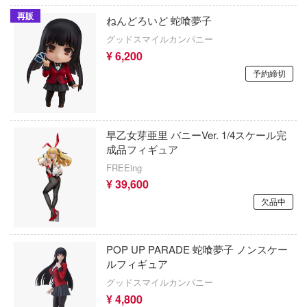
Qシリーズ
工具・素材・他
価格帯
再販
ねんどろいど 蛇喰夢子
ョンフィギュアシリーズ
総合
溶剤
グッドスマイルカンパニー
・アイテム
て式フィギュアシリーズ
ory(ハイ・ストーリー)
¥ 6,200
ール
ールレーン
予約締切
欠品商品を表示
ーズ(インターアライド)
かしトライアングル
化財
メーカー別
ル・シール・ステッカー
ntityV 第五人格 (アイデンティティV)
完成品モデル
早乙女芽亜里 バニーVer. 1/4スケール完
ナンス
ドルマスター
成品フィギュア
表示する
ショントイ
素材・部品
FREEing
流星SPTレイズナー
¥ 39,600
るみ
(ディオラマ)
ERTALE
欠品中
カテゴリー
(ページ移動)
プレイ用品
まれ どうぶつの森
クナイツ
プラモデル
POP UP PARADE 蛇喰夢子 ノンスケー
ルフィギュア
ドリッシュセブン
フィギュア
グッドスマイルカンパニー
プラモデル-アニメ/ゲーム作品別
¥ 4,800
さんぶるスターズ！！