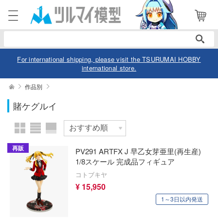
表示商品
電話で注文・問い合わせ
052-744-0979
電話受付 10:00～19:00
年中無休
For international shipping, please visit the TSURUMAI HOBBY
international store.
ログイン
会員登録
絞り込む
作品別
メーカー
賭ケグルイ
商品
閲覧履歴
お気に入り
カテゴリー
作品別
再販
PV291 ARTFX J 早乙女芽亜里(再生産)
デル
1/8スケール 完成品フィギュア
コトブキヤ
デル-アニメ/ゲーム作品別
ュア
スケール
¥ 15,950
デル-シリーズ別
ュア-アニメ/ゲーム作品別
1～3日以内発送
ー・トイ
リー
ュア-シリーズ別