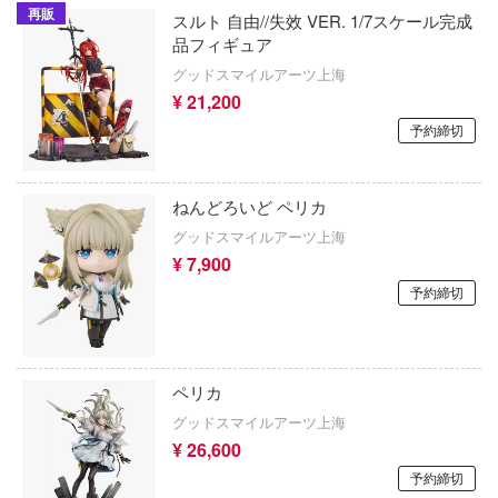
再販
サイバーパンク: エッジランナーズ
スルト 自由//失效 VER. 1/7スケール完成
ャラ友崎くん
品フィギュア
Summer Pockets
グッドスマイルアーツ上海
ごキャラ！
¥ 21,200
30 MINUTES SISTERS (サーティ ミニ
トレインどこへいく?
ターズ)
予約締切
ライク・ザ・ブラッド
終末のハーレム
ライクウィッチーズ
ねんどろいど ペリカ
シャーマンキング
グッドスマイルアーツ上海
っコぐらし
¥ 7,900
死亡遊戯で飯を食う。
パーロボット大戦OG
予約締切
しかのこのこのここしたんたん
ーフ
進撃の巨人
ハルヒシリーズ
ペリカ
シャドーハウス
リートファイターシリーズ
グッドスマイルアーツ上海
¥ 26,600
灼眼のシャナ
ラトゥーン
予約締切
勝利の女神：NIKKE