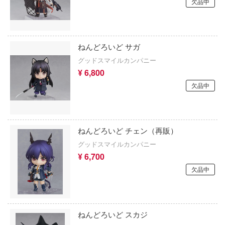
欠品中
北斗の拳
ドインアビス
ホロライブ
ファー:リファンタジオ
ねんどろいど サガ
トロウィーゴ
星空鉄道とシロの旅
グッドスマイルカンパニー
ロット
¥ 6,800
星のカービィ
欠品中
ルギアシリーズ
僕の心のヤバイやつ
イコ100
鬼灯の冷徹
ミデバイス
ねんどろいど チェン（再販）
ぼっち・ざ・ろっく!
グッドスマイルカンパニー
¥ 6,700
ポケモン
スターハンター
欠品中
ポチっと発明 ピカちんキット
り俺の青春ラブコメはまちがっている
崩壊シリーズ
戯☆王デュエルモンスターズ
ねんどろいど スカジ
僕のヒーローアカデミア
キャン△