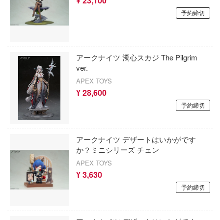
¥ 23,100
その着せ替え人形(ビスク・ドール)は恋を
ト・ア・ライブ
予約締切
太陽の牙ダグラム
8号
ダイの大冒険
突破グレンラガン
アークナイツ 濁心スカジ The Pilgrim
ダーリン・イン・ザ・フランキス
LOVEる (とらぶる)
ver.
APEX TOYS
フィンウェーブ
タイムボカンシリーズ
¥ 28,600
る科学の超電磁砲
ダンガンロンパシリーズ
予約締切
ドキ文芸部!
ダンボール戦機
アークナイツ デザートはいかがです
リベンジャーズ
ダンダダン
か？ミニシリーズ チェン
ルズフロントライン
APEX TOYS
盾の勇者の成り上がり
¥ 3,630
とジェリー
ダンジョン飯
予約締切
ンスフォーマー
ダイアクロン
舞ONLINE