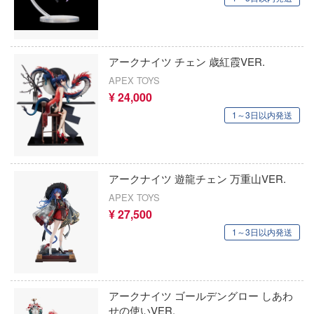
ガメラ
プテン翼
カッコウの許嫁
の刃
戦機
アークナイツ チェン 歳紅霞VER.
Collar×Malice
APEX TOYS
LTY GEARシリーズ
カウボーイビバップ
¥ 24,000
装甲ガイバー
1～3日以内発送
ガンダムシリーズ
警察パトレイバー
科学忍者隊ガッチャマン
ッツ・アイ
カードキャプターさくら
アークナイツ 遊龍チェン 万重山VER.
APEX TOYS
ガールズバンドクライ
¥ 27,500
戦艦ナデシコ
1～3日以内発送
ガールガンレディ
NNAD
ギルティクラウン
.DYNAZENON/GRIDMAN
機甲創世記モスピーダ
アークナイツ ゴールデングロー しあわ
ッシャージョウ
せの使いVER.