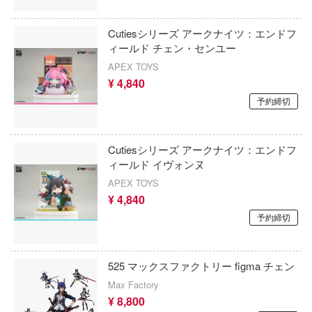
忍者と殺し屋のふたりぐらし
ームアームズ・ガール
Cutiesシリーズ アークナイツ：エンドフ
忍たま乱太郎
ィールド チェン・センユー
Y TAIL
APEX TOYS
ネプテューヌシリーズ
ーアーカイブ
¥ 4,840
ネコぱら
予約締切
eシリーズ
ノーゲーム・ノーライフ
ーロック
Cutiesシリーズ アークナイツ：エンドフ
はたらく細胞
イナルファンタジー
ィールド イヴォンヌ
ストレイドッグス
APEX TOYS
ハズビン・ホテルへようこそ
¥ 4,840
紀GPXサイバーフォーミュラ
覇王大系リューナイト
予約締切
キュア
ハイスクールD×D
セスコネクト！Re:Dive
525 マックスファクトリー figma チェン
バニーガーデン
Max Factory
ソナシリーズ
HUNTER×HUNTER
¥ 8,800