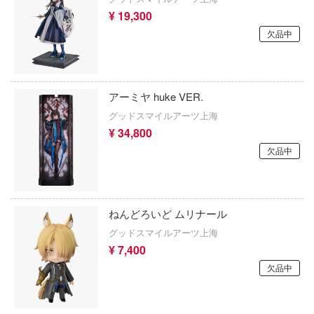
¥ 19,300
ユニコーンオーバーロード
欠品中
潜水艦
勇気爆発バーンブレイバーン
・城
勇者ライディーン
ット
アーミヤ huke VER.
幽☆遊☆白書
動物
グッドスマイルアーツ上海
¥ 34,800
勇者刑に処す 懲罰勇者9004隊刑務記録
他
欠品中
勇者シリーズ
カー
鎧伝サムライトルーパー
ゴファイルジャパン
ねんどろいど ムリナール
妖怪ウォッチ
グッドスマイルアーツ上海
文化教材社
¥ 7,400
幼稚園WARS
ター
欠品中
ヨスガノソラ
 CORPORATION
ラブライブ！