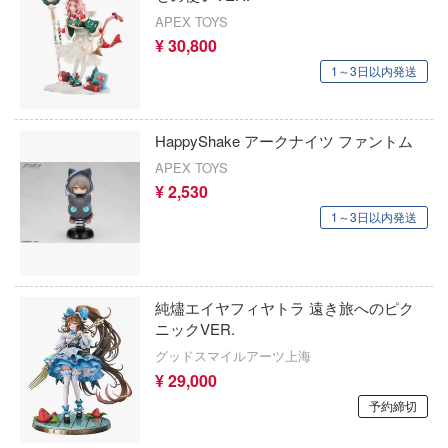
キン肉マン
ヨンしんちゃん
APEX TOYS
¥ 30,800
キルラキル
モン
1～3日以内発送
銀河英雄伝説
のバスケ
のひとりごと
銀河漂流バイファム
HappyShake アークナイツ ファントム
APEX TOYS
機動隊
銀河特急 ミルキー☆サブウェイ
¥ 2,530
ターロボ
キューティーハニー
1～3日以内発送
キャプテン翼
双子で割り切れない
鬼滅の刃
純燼エイヤフィヤトラ 遠き旅へのピク
戦線
ニックVER.
境界戦機
グッドスマイルアーツ上海
ゲの鬼太郎
GUILTY GEARシリーズ
¥ 29,000
おん!
予約締切
強殖装甲ガイバー
文はうさぎですか？