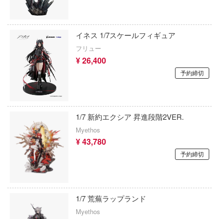
ー・トレック
serial experiments lain
ジオジブリ
イネス 1/7スケールフィギュア
×FAMILY(スパイファミリー)
新世紀エヴァンゲリオン
フリュー
ar Blade
新幹線変形ロボ シンカリオン
¥ 26,400
予約締切
ー・ウォーズ
紫雲寺家の子供たち
絶唱シンフォギア
STEINS;GATE
のヴァルキュリア
1/7 新約エクシア 昇進段階2VER.
呪術廻戦
Myethos
妖精雪風
ジャイアントロボ
¥ 43,780
の使い魔
予約締切
ジョジョの奇妙な冒険
ダの伝説
人外教室の人間嫌い教師
士ダンバイン
1/7 荒蕪ラップランド
食戟のソーマ
レスゾーンゼロ
Myethos
弱キャラ友崎くん