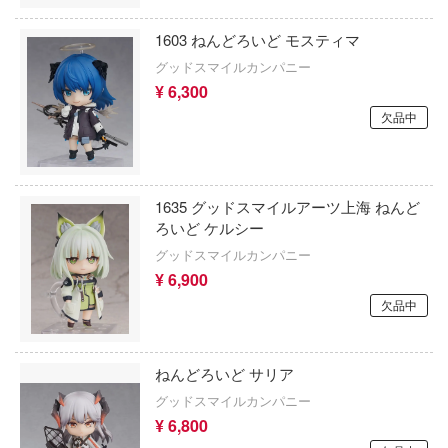
英雄伝ワタル
ブルーロック
1603 ねんどろいど モスティマ
王グランゾート
ファイナルファンタジー
グッドスマイルカンパニー
¥ 6,300
戦記リュウケンドー
文豪ストレイドッグス
欠品中
hinen Krieger(マシーネンクリーガー)
新世紀GPXサイバーフォーミュラ
騎士レイアース
プリキュア
1635 グッドスマイルアーツ上海 ねんど
ラヴ
プリンセスコネクト！Re:Dive
ろいど ケルシー
ンガーシリーズ
グッドスマイルカンパニー
ペルソナシリーズ
¥ 6,900
オンズ
欠品中
ヘブンバーンズレッド
迷途
ヘタリア
転生 ～異世界行ったら本気だす～
ねんどろいど サリア
ヘキサギア
邂逅メガロマリア
グッドスマイルカンパニー
¥ 6,800
ベルセルク
偵コナン