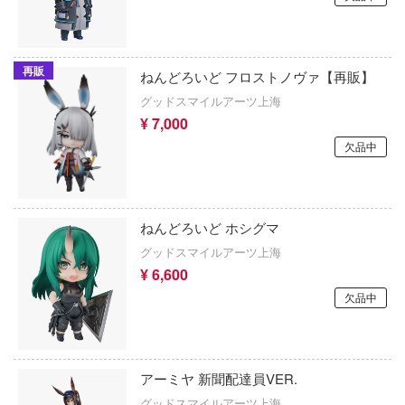
Y (ルビー)
メタファー:リファンタジオ
うに剣心
メカトロウィーゴ
再販
ねんどろいど フロストノヴァ【再販】
クマン
グッドスマイルアーツ上海
メダロット
コップ
¥ 7,000
メタルギアシリーズ
欠品中
 PIECE (ワンピース)
モブサイコ100
パンマン
メガミデバイス
ねんどろいど ホシグマ
プ別
グッドスマイルアーツ上海
鳴潮
¥ 6,600
トラック・バイク
モンスターハンター
欠品中
機・ヘリ
やはり俺の青春ラブコメはまちがってい
・軍用車両
遊☆戯☆王デュエルモンスターズ
アーミヤ 新聞配達員VER.
ゆるキャン△
グッドスマイルアーツ上海