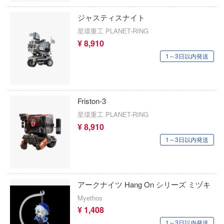
忍者隊ガッチャマン
怪獣8号
ジャスティスナイト
ドキャプターさくら
星環重工 PLANET-RING
陰の実力者になりたくて!
ルズバンドクライ
¥ 8,910
かげきしょうじょ!!
1～3日以内発送
ルガンレディ
艦隊これくしょん -艦これ-
ティクラウン
彼女、お借りします
創世記モスピーダ
Friston-3
星環重工 PLANET-RING
かぐや様は告らせたい？～天才たちの恋
肉マン
～
¥ 8,910
ラキル
1～3日以内発送
家庭教師ヒットマンREBORN!
英雄伝説
ガールズ&パンツァー
漂流バイファム
アークナイツ Hang On シリーズ ミヅキ
賭ケグルイ
特急 ミルキー☆サブウェイ
Myethos
機甲戦記ドラグナー
¥ 1,408
ーティーハニー
1～3日以内発送