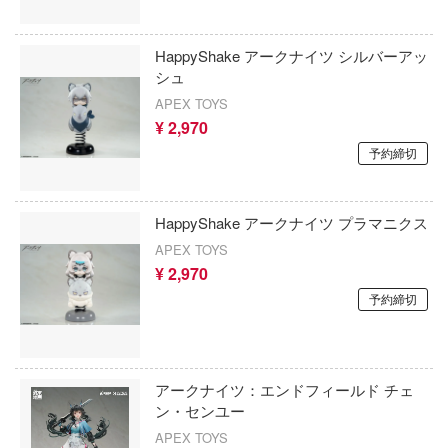
Dead by Daylight (デッド バイ デイライト
友人帳
ディズニー
ツ＆マジック
HappyShake アークナイツ シルバーアッ
シュ
Y GIRL OVERDOSE
DEATH NOTE
APEX TOYS
¥ 2,970
上手の若君
デート・ア・ライブ
予約締切
Rシリーズ
鉄人28号
次元の誘惑
天元突破グレンラガン
HappyShake アークナイツ プラマニクス
さんじ
APEX TOYS
To LOVEる (とらぶる)
¥ 2,970
と殺し屋のふたりぐらし
ドルフィンウェーブ
予約締切
ま乱太郎
とある科学の超電磁砲
テューヌシリーズ
ドキドキ文芸部!
アークナイツ：エンドフィールド チェ
ぱら
ン・センユー
東京リベンジャーズ
ゲーム・ノーライフ
APEX TOYS