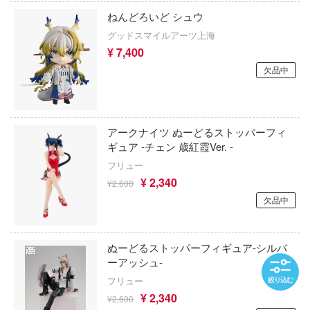
 TOYS
ねんどろいど シュウ
デザイン
らんま1/2
グッドスマイルアーツ上海
¥ 7,400
ンジュ・ルージュ
らき☆すた
欠品中
堂
楽園追放
アノーツ
羅小黑戰記
アークナイツ ぬーどるストッパーフィ
ドスマイルカンパニー
陸上自衛隊07式戦車 なっちん
ギュア -チェン 歳紅霞Ver. -
ブキヤ
フリュー
リコリス・リコイル
¥ 2,340
¥2,600
ドハンド
Re：ゼロから始める異世界生活
欠品中
リトルアーモリー
クレオス
ぬーどるストッパーフィギュア-シルバ
リバース：1999
ーアッシュ-
練
フリュー
絞り込む
リラックマ
A
¥ 2,340
¥2,600