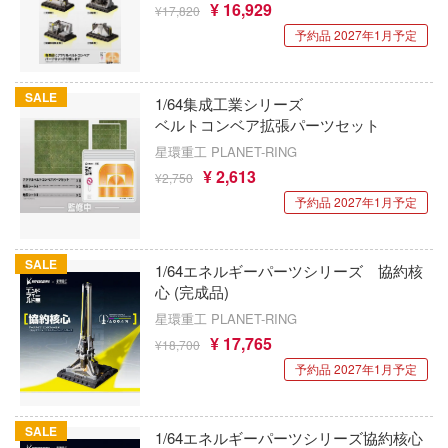
Qシリーズ
工具・素材・他
¥ 16,929
¥17,820
価格帯
ョンフィギュアシリーズ
予約品 2027年1月予定
総合
溶剤
・アイテム
て式フィギュアシリーズ
ory(ハイ・ストーリー)
ール
ールレーン
SALE
1/64集成工業シリーズ
欠品商品を表示
ーズ(インターアライド)
ベルトコンベア拡張パーツセット
かしトライアングル
化財
星環重工 PLANET-RING
メーカー別
ル・シール・ステッカー
ntityV 第五人格 (アイデンティティV)
¥ 2,613
¥2,750
完成品モデル
ナンス
予約品 2027年1月予定
ドルマスター
表示する
ショントイ
素材・部品
流星SPTレイズナー
SALE
るみ
1/64エネルギーパーツシリーズ 協約核
(ディオラマ)
ERTALE
心 (完成品)
カテゴリー
(ページ移動)
プレイ用品
星環重工 PLANET-RING
まれ どうぶつの森
¥ 17,765
¥18,700
クナイツ
プラモデル
予約品 2027年1月予定
ドリッシュセブン
フィギュア
プラモデル-アニメ/ゲーム作品別
SALE
さんぶるスターズ！！
1/64エネルギーパーツシリーズ協約核心