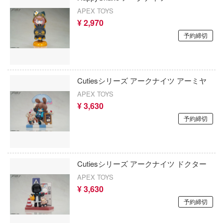
とらドラ！
APEX TOYS
ィ・コンプレックス
¥ 2,970
時々ボソッとロシア語でデレる隣のアー
ュー!!
予約締切
ドラえもん
LESS
七つの大罪
STBOX
Cutiesシリーズ アークナイツ アーミヤ
ナッツ
夏目友人帳
APEX TOYS
¥ 3,630
ミン
ナイツ＆マジック
予約締切
死んだ夏
NEEDY GIRL OVERDOSE
らしのなく頃に
逃げ上手の若君
Cutiesシリーズ アークナイツ ドクター
島
NieRシリーズ
APEX TOYS
ック★ロックシューター
¥ 3,630
2.5次元の誘惑
予約締切
ームアームズ
にじさんじ
ック・ジャック