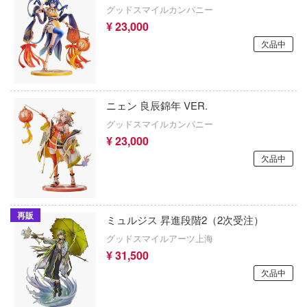
っと発明 ピカちんキット
グッドスマイルカンパニー
ピクミン
¥ 23,000
シリーズ
光が死んだ夏
欠品中
ヒーローアカデミア
ひぐらしのなく頃に
カロイド
彼岸島
ニェン 良辰錦年 VER.
UTTOYS(マルットイズ)
グッドスマイルカンパニー
ブラック★ロックシューター
VEL (マーベル)
¥ 23,000
フレームアームズ
欠品中
少女まどかマギカ
ブラック・ジャック
少女にあこがれて
フレームアームズ・ガール
再販
ロス
ミュルジス 昇進段階2（2次受注）
FAIRY TAIL
グッドスマイルアーツ上海
の旅々
¥ 31,500
ブルーアーカイブ
ヒロインが多すぎる！
欠品中
Fateシリーズ
少女ノ魔女裁判