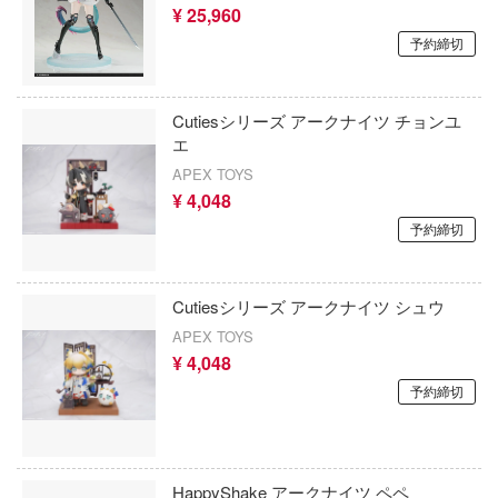
¥ 25,960
ドールズフロントライン
らく細胞
予約締切
トムとジェリー
ビン・ホテルへようこそ
トランスフォーマー
大系リューナイト
Cutiesシリーズ アークナイツ チョンユ
エ
刀剣乱舞ONLINE
スクールD×D
APEX TOYS
ーガーデン
とんがり帽子のアトリエ
¥ 4,048
予約締切
TER×HUNTER
東方Project
ー・ポッターシリーズ
トップをねらえ!
Cutiesシリーズ アークナイツ シュウ
シング：グレイレイヴン
トライガン
APEX TOYS
¥ 4,048
Y & STOCKING with GARTERBELT
桃源暗鬼
予約締切
ワールド
盗墓筆記
G Dream!(バンドリ！)
ドラゴンボール
錬金術師
HappyShake アークナイツ ペペ