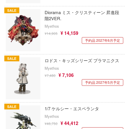
ちゃんは遊びたい!
アイドリッシュセブン
SALE
Diorama ミス・クリスティーン 昇進段
の騎士テッカマンブレード
あんさんぶるスターズ！！
階2VER.
Myethos
YRIE TUNE
アオのハコ
¥ 14,159
¥14,905
ORANT
予約品 2027年6月予定
アルカナディア
ラマン (ULTRAMAN)
AKIRA
SALE
星やつら
ロドス・キッズシリーズ プラマニクス
アトリエシリーズ
Myethos
娘 プリティーダービー
¥ 7,106
¥7,480
アーマード・コア
戦艦ヤマト
予約品 2027年5月予定
痛いのは嫌なので防御力に極振りしたい
N RING
す。
伝説 軌跡シリーズ
伊藤潤二『マニアック』
SALE
1/7 ケルシー・エスペランタ
ノ消防隊
Myethos
頭文字D (イニシャルD)
¥ 44,412
¥46,750
バーロード