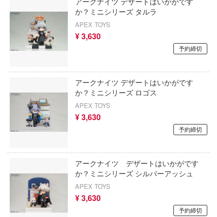
アークナイツ デザートはいかがです
超重神グラヴィオン
か？ミニシリーズ タルラ
がり帽子のアトリエ
超光戦士シャンゼリオン
APEX TOYS
oject
¥ 3,630
チェンソーマン
予約締切
プをねらえ!
月姫 -A piece of blue glass moon-
イガン
アークナイツ デザートはいかがです
DC Comics (DCコミックス)
暗鬼
か？ミニシリーズ ロゴス
デジモンシリーズ
筆記
APEX TOYS
¥ 3,630
ゴンボール
ティーンエイジ・ミュータント・ニンジ
予約締切
トルズ
ドラ！
転生したらスライムだった件
ボソッとロシア語でデレる隣のアーリャ
アークナイツ デザートはいかがです
か？ミニシリーズ シルバーアッシュ
D.Gray-man
APEX TOYS
えもん
転生したら第七王子だったので、気まま
¥ 3,630
極めます
の大罪
予約締切