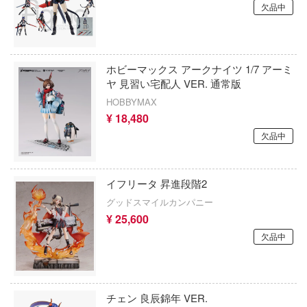
ンバーンズレッド
欠品中
ハリー・ポッターシリーズ
リア
パニシング：グレイレイヴン
サギア
ホビーマックス アークナイツ 1/7 アーミ
PANTY & STOCKING with GARTERBEL
セルク
ヤ 見習い宅配人 VER. 通常版
パルワールド
HOBBYMAX
の拳
¥ 18,480
BanG Dream!(バンドリ！)
ライブ
欠品中
鋼の錬金術師
鉄道とシロの旅
バディ・コンプレックス
イフリータ 昇進段階2
カービィ
グッドスマイルカンパニー
ハイキュー!!
心のヤバイやつ
¥ 25,600
欠品中
の冷徹
BEATLESS
ち・ざ・ろっく!
BEASTBOX
モン
ピーナッツ
チェン 良辰錦年 VER.