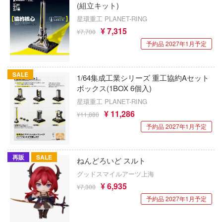
ミニカー・トイ
プラモデル-シリーズ別
フィギュア-アニメ/ゲーム作品別
(組立キット)
のハコ
星環重工 PLANET-RING
塗料・工具・素材・他
ミリタリー
フィギュア-シリーズ別
チョロQシリーズ
¥ 7,315
カナディア
¥7,700
乗り物
予約品 2027年1月予定
作品別
アクションフィギュアシリーズ
トミカ総合
塗料・溶剤
A
パーツ・アイテム
組み立て式フィギュアシリーズ
Hi-Story(ハイ・ストーリー)
塗装ツール
リエシリーズ
アズールレーン
SALE
1/64集成工業シリーズ 重工協約Aセット
恐竜
動物系
モデラーズ(インターアライド)
ボックス(1BOX 6個入)
マード・コア
工具
あやかしトライアングル
星環重工 PLANET-RING
城・文化財
ドール
のは嫌なので防御力に極振りしたいと思
自動車メーカー別
デカール・シール・ステッカー
IdentityV 第五人格 (アイデンティティV)
¥ 11,286
¥11,880
す。
美プラ
予約品 2027年1月予定
その他完成品モデル
メンテナンス
アイドルマスター
潤二『マニアック』
コレクショントイ
自作用素材・部品
蒼き流星SPTレイズナー
D (イニシャルD)
再販
SALE
ねんどろいど スルト
ぬいぐるみ
ジオラマ(ディオラマ)
UNDERTALE
当千
グッドスマイルアーツ上海
¥ 6,935
¥7,300
ディスプレイ用品
あつまれ どうぶつの森
叉
予約品 2027年1月予定
スシリーズ
アークナイツ