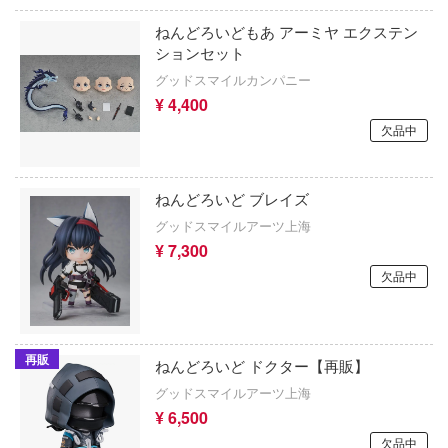
1/2
魔弾戦記リュウケンドー
ねんどろいどもあ アーミヤ エクステン
☆すた
ションセット
Machinen Krieger(マシーネンクリーガー)
グッドスマイルカンパニー
追放
¥ 4,400
魔法騎士レイアース
黑戰記
欠品中
マブラヴ
自衛隊07式戦車 なっちん
マジンガーシリーズ
リス・リコイル
ねんどろいど ブレイズ
グッドスマイルアーツ上海
：ゼロから始める異世界生活
ミニオンズ
¥ 7,300
ルアーモリー
無期迷途
欠品中
ス：1999
無職転生 ～異世界行ったら本気だす～
ックマ
無限邂逅メガロマリア
再販
ねんどろいど ドクター【再販】
如くシリーズ
グッドスマイルアーツ上海
名探偵コナン
¥ 6,500
ゼンメイデン
メイドインアビス
欠品中