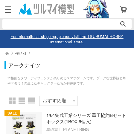
表示商品
電話で注文・問い合わせ
12
052-744-0979
電話受付 10:00～19:00
年中無休
For international shipping, please visit the TSURUMAI HOBBY
international store.
ログイン
会員登録
絞り込む
作品別
メーカー
アークナイツ
商品
閲覧履歴
お気に入り
本格的なタワーディフェンスが楽しめるスマホゲームです。ダークな世界観と角
カテゴリー
やケモミミの生えたキャラクターたちが特徴的です。
作品別
デル
デル-アニメ/ゲーム作品別
ュア
SALE
スケール
1/64集成工業シリーズ 重工協約Bセット
デル-シリーズ別
ボックス(1BOX 6個入)
ュア-アニメ/ゲーム作品別
ー・トイ
星環重工 PLANET-RING
リー
ュア-シリーズ別