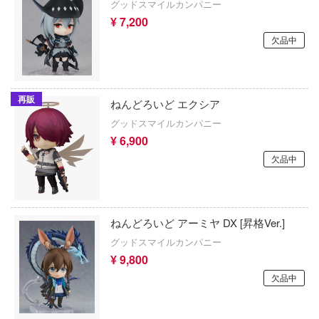
グッドスマイルカンパニー
ボーカロイド
¥ 7,200
コーンオーバーロード
欠品中
MARUTTOYS(マルットイズ)
爆発バーンブレイバーン
MARVEL (マーベル)
ライディーン
再販
ねんどろいど エクシア
遊☆白書
魔法少女まどかマギカ
グッドスマイルカンパニー
刑に処す 懲罰勇者9004隊刑務記録
魔法少女にあこがれて
¥ 6,900
欠品中
シリーズ
マクロス
サムライトルーパー
魔女の旅々
ウォッチ
ねんどろいど アーミヤ DX [昇格Ver.]
負けヒロインが多すぎる！
グッドスマイルカンパニー
WARS
魔法少女ノ魔女裁判
¥ 9,800
ガノソラ
欠品中
魔神英雄伝ワタル
ライブ！
魔動王グランゾート