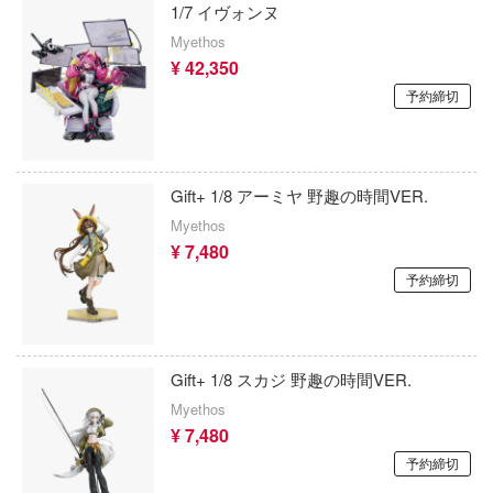
スター・トレック
1/7 イヴォンヌ
の大冒険
Myethos
スタジオジブリ
¥ 42,350
リン・イン・ザ・フランキス
SPY×FAMILY(スパイファミリー)
予約締切
ムボカンシリーズ
Stellar Blade
ガンロンパシリーズ
スター・ウォーズ
Gift+ 1/8 アーミヤ 野趣の時間VER.
ボール戦機
Myethos
戦姫絶唱シンフォギア
¥ 7,480
ダダン
戦場のヴァルキュリア
予約締切
勇者の成り上がり
戦闘妖精雪風
ジョン飯
ゼロの使い魔
アクロン
Gift+ 1/8 スカジ 野趣の時間VER.
ゼルダの伝説
Myethos
神グラヴィオン
¥ 7,480
聖戦士ダンバイン
戦士シャンゼリオン
予約締切