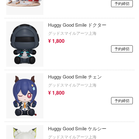
予約締切
攻殻機動隊
KING OF FIGHTERS
MINUTES FANTASY(サーティ ミニッツ
ゲッターロボ
ンタジー)
Huggy Good Smile ドクター
原神
グッドスマイルアーツ上海
バーパンク: エッジランナーズ
¥ 1,800
恋は双子で割り切れない
er Pockets
予約締切
血界戦線
MINUTES SISTERS (サーティ ミニッツ
ターズ)
ゲゲゲの鬼太郎
のハーレム
Huggy Good Smile チェン
けいおん!
グッドスマイルアーツ上海
ーマンキング
¥ 1,800
ご注文はうさぎですか？
遊戯で飯を食う。
予約締切
荒野のコトブキ飛行隊
のこのこのここしたんたん
小林さんちのメイドラゴン
の巨人
Huggy Good Smile ケルシー
ゴジラ
ドーハウス
グッドスマイルアーツ上海