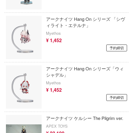
ゼンレスゾーンゼロ
ンソーマン
生徒会にも穴はある！
 piece of blue glass moon-
アークナイツ Hang On シリーズ 「シヴ
Comics (DCコミックス)
ィライト・エテルナ」
先輩はおとこのこ
Myethos
モンシリーズ
閃乱カグラ
¥ 1,452
ーンエイジ・ミュータント・ニンジャ・
予約締切
戦隊シリーズ
トルズ
ゾイド
したらスライムだった件
アークナイツ Hang On シリーズ「ウィ
葬送のフリーレン
シャデル」
ay-man
Myethos
創彩少女庭園
したら第七王子だったので、気ままに魔
¥ 1,452
極めます
予約締切
ソニック・ザ・ヘッジホッグ
 by Daylight (デッド バイ デイライト)
ソードアート・オンライン
ズニー
アークナイツ ケルシー The Pilgrim ver.
装甲騎兵ボトムズ
APEX TOYS
H NOTE