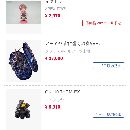
ィヤトラ
ELDEN RING
、お借りします
APEX TOYS
英雄伝説 軌跡シリーズ
や様は告らせたい？～天才たちの恋愛頭
¥ 2,970
～
予約品 2027年5月予定
炎炎ノ消防隊
師ヒットマンREBORN!
オーバーロード
ルズ&パンツァー
アーミヤ 宙に響く独奏VER.
推しの子
グッドスマイルアーツ上海
グルイ
¥ 27,000
狼と香辛料
戦記ドラグナー
1～3日以内発送
俺の妹がこんなに可愛いわけがない
ラ
王様ランキング
コウの許嫁
GN110 THRM-EX
お隣の天使様にいつの間にか駄目人間に
r×Malice
コトブキヤ
た件
¥ 8,910
ボーイビバップ
お兄ちゃんはおしまい!
1～3日以内発送
ダムシリーズ
仮面ライダー