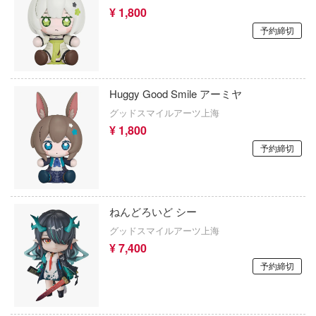
この素晴らしい世界に祝福を！
¥ 1,800
のシャナ
予約締切
ゴールデンカムイ
女神：NIKKE
五等分の花嫁
l experiments lain
Huggy Good Smile アーミヤ
紀エヴァンゲリオン
古見さんは、コミュ症です。
グッドスマイルアーツ上海
線変形ロボ シンカリオン
サイレントヒルシリーズ
¥ 1,800
予約締切
寺家の子供たち
サクラ大戦
NS;GATE
30 MINUTES MISSIONS (サーティ ミ
ッションズ)
廻戦
ねんどろいど シー
サンダーバード
グッドスマイルアーツ上海
イアントロボ
¥ 7,400
THE KING OF FIGHTERS
ジョの奇妙な冒険
予約締切
教室の人間嫌い教師
30 MINUTES FANTASY(サーティ ミニ
ンタジー)
のソーマ