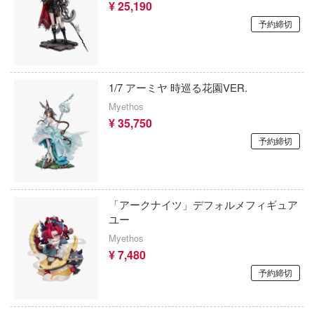
¥ 25,190
会にも穴はある！
予約締切
しゅごキャラ！
はおとこのこ
終末トレインどこへいく?
カグラ
ストライク・ザ・ブラッド
シリーズ
1/7 アーミヤ 時巡る花園VER.
Myethos
ド
ストライクウィッチーズ
¥ 35,750
のフリーレン
予約締切
すみっコぐらし
少女庭園
スーパーロボット大戦OG
ック・ザ・ヘッジホッグ
スマーフ
「アークナイツ」デフォルメフィギュア
ユー
ドアート・オンライン
涼宮ハルヒシリーズ
Myethos
騎兵ボトムズ
¥ 7,480
ストリートファイターシリーズ
着せ替え人形(ビスク・ドール)は恋をす
予約締切
スプラトゥーン
の牙ダグラム