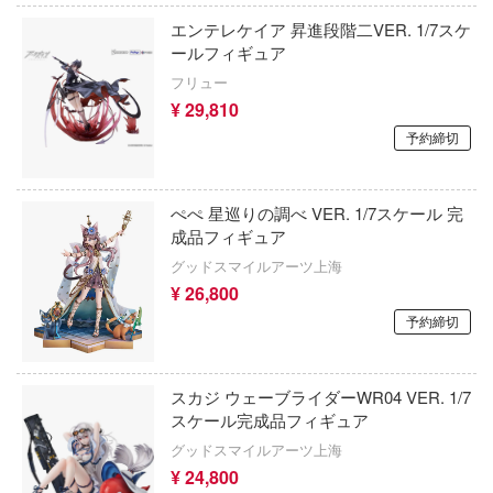
機動警察パトレイバー
のコトブキ飛行隊
エンテレケイア 昇進段階二VER. 1/7スケ
ールフィギュア
キャッツ・アイ
さんちのメイドラゴン
フリュー
銀魂
¥ 29,810
ラ
予約締切
機動戦艦ナデシコ
素晴らしい世界に祝福を！
CLANNAD
ルデンカムイ
ぺぺ 星巡りの調べ VER. 1/7スケール 完
成品フィギュア
分の花嫁
SSSS.DYNAZENON/GRIDMAN
グッドスマイルアーツ上海
さんは、コミュ症です。
クラッシャージョウ
¥ 26,800
レントヒルシリーズ
予約締切
クレヨンしんちゃん
ラ大戦
くまモン
スカジ ウェーブライダーWR04 VER. 1/7
MINUTES MISSIONS (サーティ ミニッツ
黒子のバスケ
スケール完成品フィギュア
ションズ)
グッドスマイルアーツ上海
薬屋のひとりごと
ダーバード
¥ 24,800