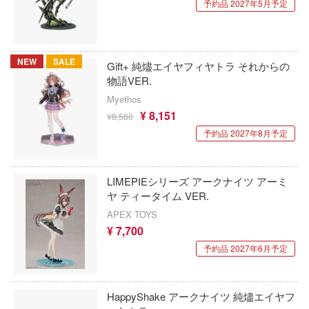
一騎当千
予約品 2027年5月予定
の子
犬夜叉
香辛料
イースシリーズ
NEW
SALE
Gift+ 純燼エイヤフィヤトラ それからの
妹がこんなに可愛いわけがない
物語VER.
宇崎ちゃんは遊びたい!
ランキング
Myethos
宇宙の騎士テッカマンブレード
¥ 8,151
¥8,580
の天使様にいつの間にか駄目人間にされ
予約品 2027年8月予定
た件
VALKYRIE TUNE
ちゃんはおしまい!
VALORANT
LIMEPIEシリーズ アークナイツ アーミ
ライダー
ヤ ティータイム VER.
ウルトラマン (ULTRAMAN)
8号
APEX TOYS
うる星やつら
¥ 7,700
実力者になりたくて!
予約品 2027年6月予定
ウマ娘 プリティーダービー
きしょうじょ!!
宇宙戦艦ヤマト
これくしょん -艦これ-
HappyShake アークナイツ 純燼エイヤフ