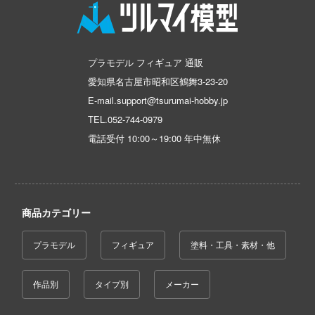
恐竜
動物
動物系
モデラーズ(インターアライド)
メーカー
工具
あやかしトライアングル
車・トラック・バイク
ハコ
他
城・文化財
ドール
自動車メーカー別
デカール・シール・ステッカー
IdentityV 第五人格 (アイデンティティV)
ナディア
飛行機・ヘリ
アワートレジャー
美プラ
プラモデル フィギュア 通販
その他完成品モデル
メンテナンス
カー
アイドルマスター
戦車・軍用車両
Armabianca
愛知県名古屋市昭和区鶴舞3-23-20
コレクショントイ
エシリーズ
自作用素材・部品
蒼き流星SPTレイズナー
ゴファイルジャパン
鉄道
アルマホビー(ビーバーコーポレーション)
E-mail.support@tsurumai-hobby.jp
TEL.
052-744-0979
ード・コア
ぬいぐるみ
ジオラマ(ディオラマ)
文化教材社
UNDERTALE
宇宙
アルゴファイルジャパン
電話受付 10:00～19:00 年中無休
は嫌なので防御力に極振りしたいと思いま
ター
ディスプレイ用品
あつまれ どうぶつの森
船・潜水艦
アルゴ舎
 CORPORATION
アークナイツ
建物・城
ARCADIA
二『マニアック』
 TOYS
アイドリッシュセブン
商品カテゴリー
ロボット
 (イニシャルD)
IDAPテクノロジー(バウマン)
デザイン
あんさんぶるスターズ！！
千
人・動物
AOTORI MODEL(ハセガワ)
プラモデル
フィギュア
塗料・工具・素材・他
ンジュ・ルージュ
アオのハコ
その他
青島文化教材社
堂
作品別
タイプ別
メーカー
シリーズ
アルカナディア
ICM(ハセガワ)
アノーツ