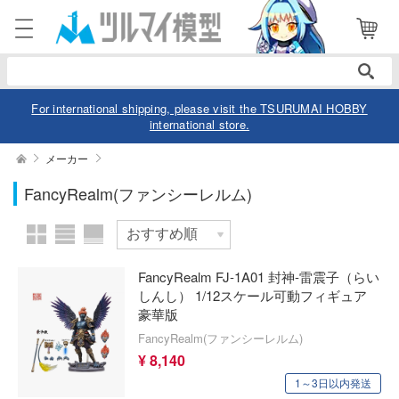
表示商品
電話で注文・問い合わせ
052-744-0979
電話受付 10:00～19:00
年中無休
For international shipping, please visit the TSURUMAI HOBBY
international store.
ログイン
会員登録
絞り込む
メーカー
スケール
FancyRealm(ファンシーレルム)
商品
閲覧履歴
お気に入り
カテゴリー
価格帯
FancyRealm FJ-1A01 封神-雷震子（らい
デル
しんし） 1/12スケール可動フィギュア
豪華版
デル-アニメ/ゲーム作品別
ュア
FancyRealm(ファンシーレルム)
欠品商品を表示
デル-シリーズ別
¥ 8,140
ュア-アニメ/ゲーム作品別
ー・トイ
1～3日以内発送
リー
ュア-シリーズ別