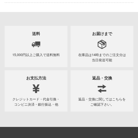
Qシリーズ
工具・素材・他
ョンフィギュアシリーズ
総合
溶剤
表示する
・アイテム
て式フィギュアシリーズ
ory(ハイ・ストーリー)
ール
ルレーン
プ別
送料
お届けまで
ーズ(インターアライド)
しトライアングル
カテゴリー
(ページ移動)
化財
トラック・バイク
メーカー別
ル・シール・ステッカー
ityV 第五人格 (アイデンティティV)
15,000円以上ご購入で
送料無料
在庫品は14時までの
ご注文分は
機・ヘリ
完成品モデル
プラモデル
当日発送可能
ナンス
ルマスター
・軍用車両
ショントイ
素材・部品
フィギュア
星SPTレイズナー
プラモデル-アニメ/ゲーム作品別
お支払方法
返品・交換
るみ
(ディオラマ)
TALE
ミニカー・トイ
プラモデル-シリーズ別
フィギュア-アニメ/ゲーム作品別
プレイ用品
れ どうぶつの森
クレジットカード・代金引換・
返品・交換に関してはこちらを
塗料・工具・素材・他
ミリタリー
フィギュア-シリーズ別
チョロQシリーズ
潜水艦
コンビニ決済・銀行振込・他
ご確認下さい。
ナイツ
乗り物
作品別
アクションフィギュアシリーズ
トミカ総合
・城
塗料・溶剤
リッシュセブン
パーツ・アイテム
組み立て式フィギュアシリーズ
ット
タイプ別
Hi-Story(ハイ・ストーリー)
塗装ツール
アズールレーン
んぶるスターズ！！