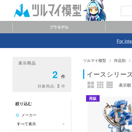
プラモデル
For int
ツルマイ模型
作品別
表示商品
2
イースシリー
2
再販
絞り込む
メーカー