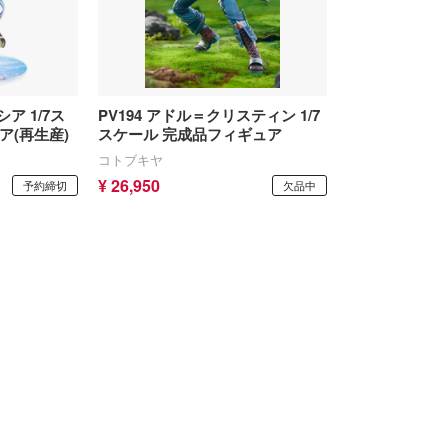
シア 1/7ス
PV194 アドル＝クリスティン 1/7
ア(再生産)
スケール 完成品フィギュア
コトブキヤ
¥ 26,950
予約締切
欠品中