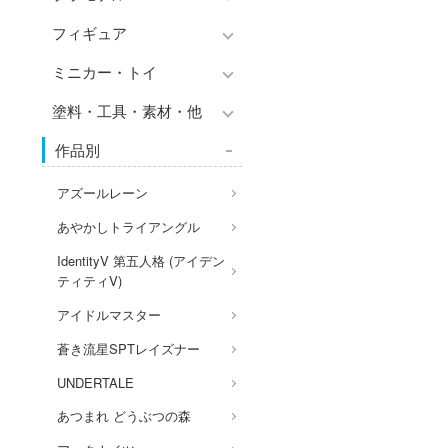
フィギュア
プラモデル-アニメ/ゲーム作
品別
ミニカー・トイ
フィギュア-アニメ/ゲーム作
プラモデル-シリーズ別
品別
塗料・工具・素材・他
チョロQシリーズ
ミリタリー
フィギュア-シリーズ別
作品別
トミカ総合
塗料・溶剤
乗り物
アクションフィギュアシリー
Hi-Story(ハイ・ストーリー)
ズ
塗装ツール
パーツ・アイテム
アズールレーン
モデラーズ(インターアライ
組み立て式フィギュアシリー
工具
恐竜
あやかしトライアングル
ド)
ズ
デカール・シール・ステッカ
城・文化財
IdentityV 第五人格 (アイデン
自動車メーカー別
動物系
ー
ティティV)
美プラ
その他完成品モデル
ドール
メンテナンス
アイドルマスター
コレクショントイ
自作用素材・部品
蒼き流星SPTレイズナー
ぬいぐるみ
ジオラマ(ディオラマ)
UNDERTALE
ディスプレイ用品
あつまれ どうぶつの森