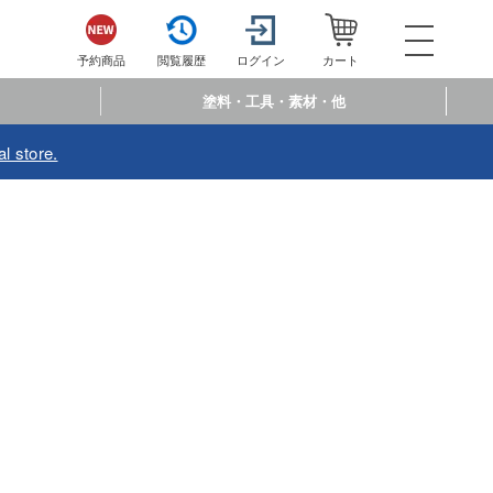
052-744-
電話で注文・問い合わせ
予約商品
閲覧履歴
ログイン
カート
電話受付 10:00～19:00
年中無休
塗料・工具・素材・他
ログイン
会員登
l store.
予約商品
閲覧履歴
お
商品カテゴリー
プラモデル
プラモデル-アニメ/ゲーム作品別
フィギュア
プラモデル-シリーズ別
フィギュア-アニメ/ゲーム作品別
ミニカー・トイ
ミリタリー
フィギュア-シリーズ別
チョロQシリーズ
塗料・工具・素材・他
乗り物
アクションフィギュアシリーズ
トミカ総合
塗料・溶剤
作品別