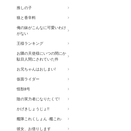
推しの子
狼と香辛料
俺の妹がこんなに可愛いわけ
がない
王様ランキング
お隣の天使様にいつの間にか
駄目人間にされていた件
お兄ちゃんはおしまい!
仮面ライダー
怪獣8号
陰の実力者になりたくて!
かげきしょうじょ!!
艦隊これくしょん -艦これ-
彼女、お借りします