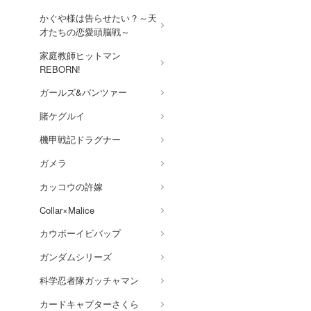
かぐや様は告らせたい？～天
才たちの恋愛頭脳戦～
家庭教師ヒットマン
REBORN!
ガールズ&パンツァー
賭ケグルイ
機甲戦記ドラグナー
ガメラ
カッコウの許嫁
Collar×Malice
カウボーイビバップ
ガンダムシリーズ
科学忍者隊ガッチャマン
カードキャプターさくら