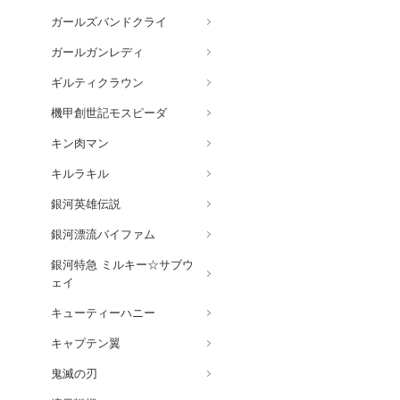
ガールズバンドクライ
ガールガンレディ
ギルティクラウン
機甲創世記モスピーダ
キン肉マン
キルラキル
銀河英雄伝説
銀河漂流バイファム
銀河特急 ミルキー☆サブウ
ェイ
キューティーハニー
キャプテン翼
鬼滅の刃