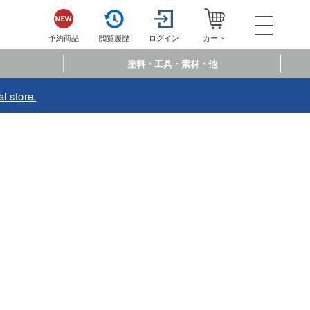
052-744-
電話で注文・問い合わせ
予約商品
閲覧履歴
ログイン
カート
電話受付 10:00～19:00
年中無休
塗料・工具・素材・他
ログイン
会員登
l store.
予約商品
閲覧履歴
お
商品カテゴリー
プラモデル
プラモデル-アニメ/ゲーム作品別
フィギュア
プラモデル-シリーズ別
フィギュア-アニメ/ゲーム作品別
ミニカー・トイ
ミリタリー
フィギュア-シリーズ別
チョロQシリーズ
塗料・工具・素材・他
乗り物
アクションフィギュアシリーズ
トミカ総合
塗料・溶剤
作品別