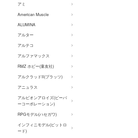
アミ
銀魂
American Muscle
銀河英雄伝説
ALUMINA
キン肉マン
アルター
機動戦艦ナデシコ
アルテコ
境界戦機
アルファマックス
キャッツ・アイ
RMZ ホビー(童友社)
銀河特急 ミルキー☆サブウ
アルクラッドII(プラッツ)
ェイ
アニュラス
銀河漂流バイファム
アルビオンアロイズ(ビーバ
キャプテン翼
ーコーポレーション)
機動警察パトレイバー
RPGモデル(ハセガワ)
強殖装甲ガイバー
インフィニモデル(ピットロ
ード)
GUILTY GEARシリーズ