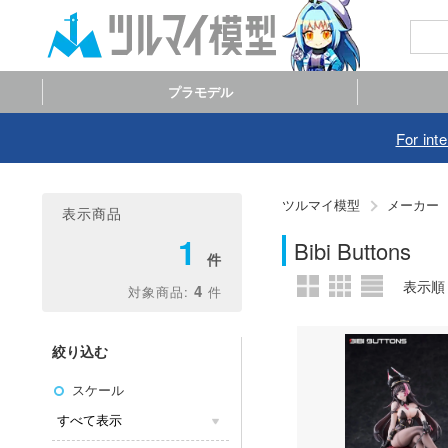
プラモデル
For int
ツルマイ模型
メーカー
表示商品
1
Bibi Buttons
4
絞り込む
スケール