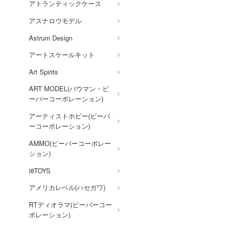
アトランティックケース
お兄ちゃんはおしまい!
アスナロウモデル
俺の妹がこんなに可愛いわけ
がない
Astrum Design
ガンダムシリーズ
アートスケールキット
カウボーイビバップ
Art Spirits
ART MODEL(バウマン・ビ
カッコウの許嫁
ーバーコーポレーション)
陰の実力者になりたくて!
アーティストホビー(ビーバ
Collar×Malice
ーコーポレーション)
科学忍者隊ガッチャマン
AMMO(ビーバーコーポレー
ション)
家庭教師ヒットマン
REBORN!
i8TOYS
怪獣8号
アメリカレベル(ハセガワ)
機甲戦記ドラグナー
RTディオラマ(ビーバーコー
ポレーション)
ガメラ