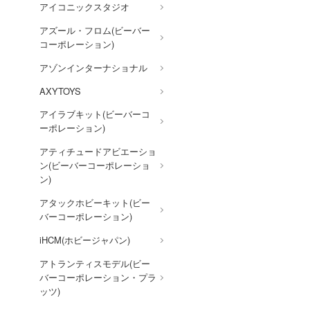
アイコニックスタジオ
ウマ娘 プリティーダービー
アズール・フロム(ビーバー
宇宙戦艦ヤマト
コーポレーション)
宇宙の騎士テッカマンブレー
アゾンインターナショナル
ド
AXYTOYS
ウルトラマン (ULTRAMAN)
アイラブキット(ビーバーコ
英雄伝説 軌跡シリーズ
ーポレーション)
ELDEN RING
アティチュードアビエーショ
ン(ビーバーコーポレーショ
炎炎ノ消防隊
ン)
狼と香辛料
アタックホビーキット(ビー
推しの子
バーコーポレーション)
王様ランキング
iHCM(ホビージャパン)
オーバーロード
アトランティスモデル(ビー
バーコーポレーション・プラ
お隣の天使様にいつの間にか
ッツ)
駄目人間にされていた件