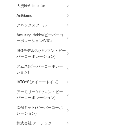
AKIRA
大漫匠Animester
アオのハコ
AniGame
アルカナディア
アネックスツール
イースシリーズ
Amusing Hobby(ビーバーコ
ーポレーション/VIC)
伊藤潤二『マニアック』
IBGモデルス(バウマン・ビー
犬夜叉
バーコーポレーション)
頭文字D (イニシャルD)
アムス(ビーバーコーポレー
一騎当千
ション)
痛いのは嫌なので防御力に極
IATOYS(アイエートイズ)
振りしたいと思います。
アーモリー(バウマン・ビー
宇崎ちゃんは遊びたい!
バーコーポレーション)
うる星やつら
IOMキット(ビーバーコーポ
レーション)
VALKYRIE TUNE
株式会社 アーテック
VALORANT