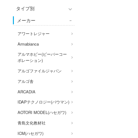
アクションフィギュアシリー
Hi-Story(ハイ・ストーリー)
ズ
タイプ別
塗装ツール
パーツ・アイテム
アークナイツ
モデラーズ(インターアライ
組み立て式フィギュアシリー
工具
メーカー
恐竜
IdentityV 第五人格 (アイデン
車・トラック・バイク
ド)
ズ
ティティV)
デカール・シール・ステッカ
城・文化財
飛行機・ヘリ
自動車メーカー別
アワートレジャー
動物系
ー
蒼き流星SPTレイズナー
美プラ
戦車・軍用車両
その他完成品モデル
Armabianca
ドール
メンテナンス
あつまれ どうぶつの森
船・潜水艦
アルマホビー(ビーバーコー
コレクショントイ
自作用素材・部品
アーマード・コア
ポレーション)
宇宙
ぬいぐるみ
ディスプレイ用品
あやかしトライアングル
アルゴファイルジャパン
鉄道
ジオラマ(ディオラマ)
アズールレーン
アルゴ舎
建物・城
アトリエシリーズ
ARCADIA
ロボット
UNDERTALE
IDAPテクノロジー(バウマン)
人・動物
アイドルマスター
AOTORI MODEL(ハセガワ)
その他
アイドリッシュセブン
青島文化教材社
あんさんぶるスターズ！！
ICM(ハセガワ)