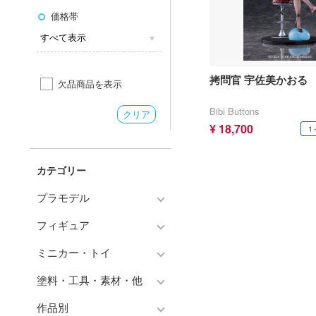
価格帯
拷問官 宇佐美かおる
欠品商品を表示
Bibi Buttons
クリア
¥ 18,700
1
カテゴリー
プラモデル
フィギュア
プラモデル-アニメ/ゲーム作
品別
ミニカー・トイ
フィギュア-アニメ/ゲーム作
プラモデル-シリーズ別
品別
塗料・工具・素材・他
チョロQシリーズ
ミリタリー
フィギュア-シリーズ別
作品別
トミカ総合
塗料・溶剤
乗り物