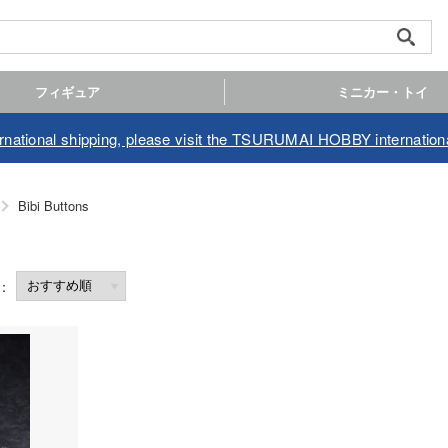
フィギュア
ミニカー・トイ
ernational shipping, please visit the TSURUMAI HOBBY internationa
Bibi Buttons