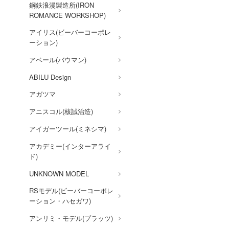
鋼鉄浪漫製造所(IRON
賭ケグルイ
ROMANCE WORKSHOP)
カードキャプターさくら
アイリス(ビーバーコーポレ
ーション)
かげきしょうじょ!!
アベール(バウマン)
ガールズ&パンツァー
ABILU Design
かぐや様は告らせたい？～天
才たちの恋愛頭脳戦～
アガツマ
彼女、お借りします
アニスコル(核誠治造)
艦隊これくしょん -艦これ-
アイガーツール(ミネシマ)
仮面ライダー
アカデミー(インターアライ
ド)
ガールガンレディ
UNKNOWN MODEL
ガールズバンドクライ
RSモデル(ビーバーコーポレ
機甲創世記モスピーダ
ーション・ハセガワ)
キューティーハニー
アンリミ・モデル(プラッツ)
鬼滅の刃