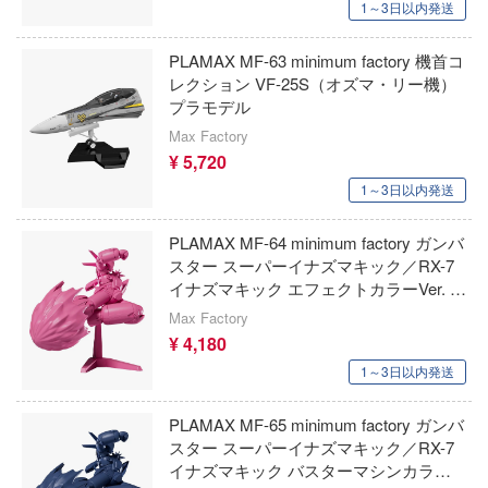
1～3日以内発送
五等分の花嫁
シャナ
WINGS INC
古見さんは、コミュ症です。
PLAMAX MF-63 minimum factory 機首コ
神：NIKKE
ウルティマラティオ(バウマン・ビーバー
レクション VF-25S（オズマ・リー機）
レーション)
xperiments lain
サイレントヒルシリーズ
プラモデル
ウクライナ・コンドル(バウマン)
Max Factory
エヴァンゲリオン
サクラ大戦
¥ 5,720
USCP(ウクライニアン・スケール・カー
変形ロボ シンカリオン
1～3日以内発送
30 MINUTES MISSIONS (サーティ ミニ
ロダクションズ)(ビーバーコーポレーショ
ションズ)
家の子供たち
PLAMAX MF-64 minimum factory ガンバ
ヴァストモデル(ビーバーコーポレーション
サンダーバード
スター スーパーイナズマキック／RX-7
;GATE
イナズマキック エフェクトカラーVer. プ
ウエムラ塗装店
THE KING OF FIGHTERS
戦
ラモデル
Max Factory
ヴェルテクス
¥ 4,180
30 MINUTES FANTASY(サーティ ミニッ
アントロボ
タジー)
1～3日以内発送
ヴェスパモデルキット(ビーバーコーポレ
ョの奇妙な冒険
ン)
サイバーパンク: エッジランナーズ
PLAMAX MF-65 minimum factory ガンバ
室の人間嫌い教師
スター スーパーイナズマキック／RX-7
ヴェスピッドモデル(ビーバーコーポレー
Summer Pockets
イナズマキック バスターマシンカラー
ソーマ