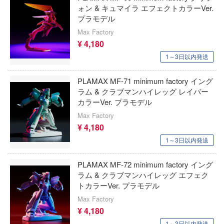
FTF(バウマン)
ォン & キュマイラ エフェクトカラーVer.
オジブリ
新幹線変形ロボ シンカリオン
プラモデル
LB★パフォーマンス
Max Factory
FAMILY(スパイファミリー)
紫雲寺家の子供たち
LCDモデルズ(インターアライド)
¥ 4,180
Blade
1～3日以内発送
STEINS;GATE
LFモデル(ビーバーコーポレーション・ハ
・ウォーズ
呪術廻戦
PLAMAX MF-71 minimum factory イング
SSR FIGURE(GOODSMILE)
ラム & クラブマンハイレッグ レイバー
唱シンフォギア
ジャイアントロボ
カラーVer. プラモデル
S.J.WORKs
ヴァルキュリア
Max Factory
ジョジョの奇妙な冒険
LQ&Dシップモデルワークス(ビーバーコ
¥ 4,180
精雪風
ション)
人外教室の人間嫌い教師
1～3日以内発送
使い魔
SMC
食戟のソーマ
PLAMAX MF-72 minimum factory イング
の伝説
MHモデルズ(ビーバーコーポレーション)
ラム & クラブマンハイレッグ エフェク
弱キャラ友崎くん
トカラーVer. プラモデル
ダンバイン
エムアイシー(M.i.C.)
Max Factory
しゅごキャラ！
スゾーンゼロ
¥ 4,180
HGW(ビーバーコーポレーション)
終末トレインどこへいく?
1～3日以内発送