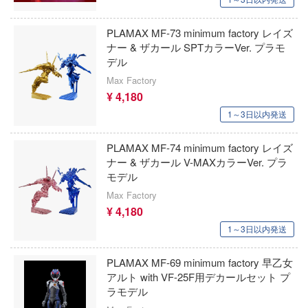
にも穴はある！
MSGM_Project
ストライク・ザ・ブラッド
おとこのこ
PLAMAX MF-73 minimum factory レイズ
AKインタラクティブ(プラッツ)
ナー & ザカール SPTカラーVer. プラモ
グラ
ストライクウィッチーズ
デル
AJMモデルス(バウマン)
リーズ
Max Factory
すみっコぐらし
¥ 4,180
AISNO Games
スーパーロボット大戦OG
1～3日以内発送
エスワンフォー
フリーレン
スマーフ
PLAMAX MF-74 minimum factory レイズ
エレール(プラッツ)
女庭園
ナー & ザカール V-MAXカラーVer. プラ
涼宮ハルヒシリーズ
モデル
ADKEMOTIONS(エーディーケー)
ク・ザ・ヘッジホッグ
ストリートファイターシリーズ
Max Factory
アート・オンライン
¥ 4,180
SBSモデル(ビーバーコーポレーション)
スプラトゥーン
1～3日以内発送
兵ボトムズ
エアテックス
スター・トレック
せ替え人形(ビスク・ドール)は恋をする
PLAMAX MF-69 minimum factory 早乙女
LZモデル(バウマン)
アルト with VF-25F用デカールセット プ
スタジオジブリ
牙ダグラム
ラモデル
エムアンドオー
SPY×FAMILY(スパイファミリー)