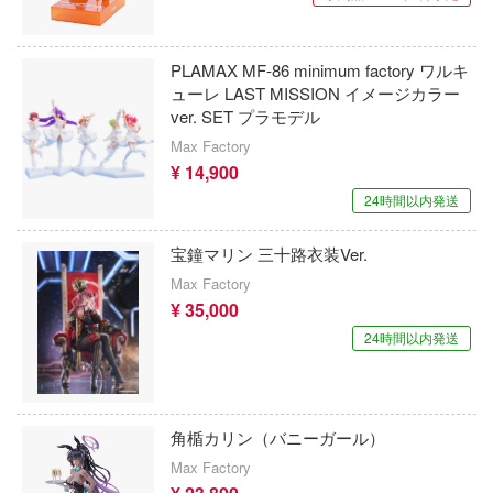
銀河英雄伝説
ンしんちゃん
アルビオンアロイズ(ビーバーコーポレー
ン
銀河漂流バイファム
PLAMAX MF-86 minimum factory ワルキ
RPGモデル(ハセガワ)
ューレ LAST MISSION イメージカラー
バスケ
銀河特急 ミルキー☆サブウェイ
ver. SET プラモデル
インフィニモデル(ピットロード)
ひとりごと
キューティーハニー
Max Factory
INART(ユニオンクリエイティブ)
¥ 14,900
動隊
キャプテン翼
24時間以内発送
ITALERI(プラッツ)
ーロボ
鬼滅の刃
宝鐘マリン 三十路衣装Ver.
インフィニティスタチュー
境界戦機
Max Factory
インテリジェントシステムズ(グッドスマ
子で割り切れない
¥ 35,000
ンパニー)
GUILTY GEARシリーズ
24時間以内発送
線
イクソ
強殖装甲ガイバー
の鬼太郎
イェンモデル(ビーバーコーポレーション)
機動警察パトレイバー
!
角楯カリン（バニーガール）
INFOCUS
キャッツ・アイ
Max Factory
はうさぎですか？