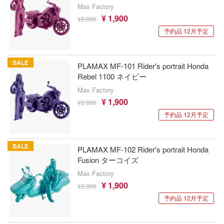
動物
乗り物
作品別
アクションフィギュアシリーズ
トミカ総合
Max Factory
塗料・溶剤
ハコ
¥ 1,900
¥2,000
他
パーツ・アイテム
組み立て式フィギュアシリーズ
タイプ別
Hi-Story(ハイ・ストーリー)
塗装ツール
ナディア
アズールレーン
予約品 12月予定
恐竜
動物系
モデラーズ(インターアライド)
カー
メーカー
工具
あやかしトライアングル
車・トラック・バイク
SALE
城・文化財
ドール
PLAMAX MF-101 Rider's portrait Honda
エシリーズ
自動車メーカー別
デカール・シール・ステッカー
ゴファイルジャパン
IdentityV 第五人格 (アイデンティティV)
飛行機・ヘリ
アワートレジャー
Rebel 1100 ネイビー
美プラ
ード・コア
その他完成品モデル
文化教材社
メンテナンス
Max Factory
アイドルマスター
戦車・軍用車両
Armabianca
¥ 1,900
¥2,000
は嫌なので防御力に極振りしたいと思いま
ター
コレクショントイ
自作用素材・部品
蒼き流星SPTレイズナー
鉄道
アルマホビー(ビーバーコーポレーション)
予約品 12月予定
 CORPORATION
ぬいぐるみ
ジオラマ(ディオラマ)
UNDERTALE
宇宙
二『マニアック』
アルゴファイルジャパン
 TOYS
SALE
PLAMAX MF-102 Rider's portrait Honda
ディスプレイ用品
あつまれ どうぶつの森
 (イニシャルD)
船・潜水艦
アルゴ舎
Fusion ターコイズ
デザイン
千
アークナイツ
Max Factory
建物・城
ARCADIA
ンジュ・ルージュ
¥ 1,900
¥2,000
アイドリッシュセブン
ロボット
IDAPテクノロジー(バウマン)
予約品 12月予定
堂
シリーズ
あんさんぶるスターズ！！
人・動物
AOTORI MODEL(ハセガワ)
アノーツ