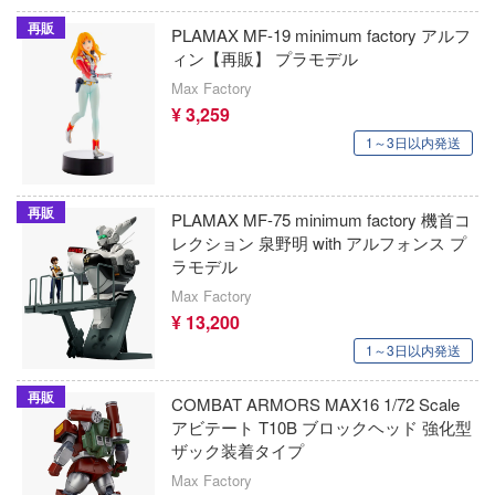
トランスフォーマー
ン・ホテルへようこそ
再販
オレンジホビー(ビーバーコーポレーション
PLAMAX MF-19 minimum factory アルフ
系リューナイト
刀剣乱舞ONLINE
ィン【再販】 プラモデル
オーキッドシード
Max Factory
ールD×D
とんがり帽子のアトリエ
¥ 3,259
オットーモビル
ガーデン
1～3日以内発送
東方Project
オールモストリアル
R×HUNTER
トップをねらえ!
オリオンミニアチュアーズ(ビーバーコー
再販
PLAMAX MF-75 minimum factory 機首コ
・ポッターシリーズ
ション)
トライガン
レクション 泉野明 with アルフォンス プ
ング：グレイレイヴン
ラモデル
オランジュ・ルージュ
桃源暗鬼
Max Factory
& STOCKING with GARTERBELT
¥ 13,200
オックスフォード
盗墓筆記
ールド
1～3日以内発送
カプコン
ドラゴンボール
Dream!(バンドリ！)
再販
COMBAT ARMORS MAX16 1/72 Scale
海洋堂
とらドラ！
アビテート T10B ブロックヘッド 強化型
金術師
ザック装着タイプ
カルチュア・エンタテインメント
時々ボソッとロシア語でデレる隣のアーリ
・コンプレックス
Max Factory