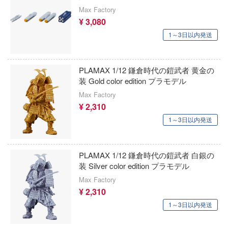
キネティック
ネプテューヌシリーズ
Max Factory
AIL
¥ 3,080
CatNoodle
ネコぱら
アーカイブ
1～3日以内発送
T-MODEL(ハセガワ)
ノーゲーム・ノーライフ
シリーズ
キティーホークモデル(ハセガワ)
ロック
PLAMAX 1/12 鎌倉時代の鎧武者 黄金の
はたらく細胞
装 Gold color edition プラモデル
キャビコ(cavico)
ナルファンタジー
ハズビン・ホテルへようこそ
Max Factory
¥ 2,310
キット・ソルジャーズ(バウマン・ビーバ
トレイドッグス
覇王大系リューナイト
ポレーション)
1～3日以内発送
GPXサイバーフォーミュラ
ハイスクールD×D
Giveme5ive
ュア
バニーガーデン
PLAMAX 1/12 鎌倉時代の鎧武者 白銀の
GIGA GARAGE(ベルファイン)
装 Silver color edition プラモデル
スコネクト！Re:Dive
HUNTER×HUNTER
Max Factory
キタンクラブ
ナシリーズ
¥ 2,310
ハリー・ポッターシリーズ
京都フィギュア
バーンズレッド
1～3日以内発送
パニシング：グレイレイヴン
キューズQ
ア