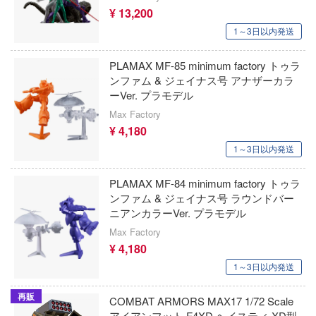
XESRAY STUDIO
チェンソーマン
¥ 13,200
ect
1～3日以内発送
APEX TOYS
月姫 -A piece of blue glass moon-
をねらえ!
ウクライナ・エース
DC Comics (DCコミックス)
PLAMAX MF-85 minimum factory トゥラ
ガン
ンファム & ジェイナス号 アナザーカラ
MM考房(プラッツ)
デジモンシリーズ
ーVer. プラモデル
鬼
Max Factory
エクスプラス
ティーンエイジ・ミュータント・ニンジャ
¥ 4,180
記
トルズ
喜玩社(X-PLAY)
1～3日以内発送
ンボール
転生したらスライムだった件
AVIモデル(ビーバーコーポレーション)
PLAMAX MF-84 minimum factory トゥラ
ラ！
D.Gray-man
ンファム & ジェイナス号 ラウンドバー
エイビス
ソッとロシア語でデレる隣のアーリャさん
ニアンカラーVer. プラモデル
転生したら第七王子だったので、気ままに
Max Factory
AZモデル(ビーバーコーポレーション)
極めます
もん
¥ 4,180
MYKデザイン
Dead by Daylight (デッド バイ デイライト
大罪
1～3日以内発送
HMA(エイチエムエー)
人帳
ディズニー
再販
COMBAT ARMORS MAX17 1/72 Scale
アイアンフット F4XD ヘイスティ XD型