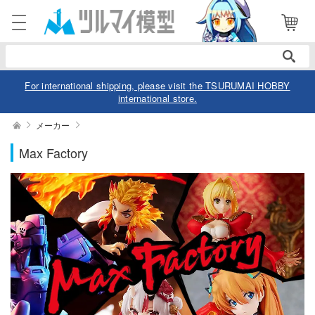
表示商品
電話で注文・問い合わせ
13
052-744-0979
電話受付 10:00～19:00
年中無休
For international shipping, please visit the TSURUMAI HOBBY
international store.
ログイン
会員登録
絞り込む
メーカー
作品別
Max Factory
商品
閲覧履歴
お気に入り
カテゴリー
スケール
デル
デル-アニメ/ゲーム作品別
ュア
価格帯
デル-シリーズ別
ュア-アニメ/ゲーム作品別
ー・トイ
リー
ュア-シリーズ別