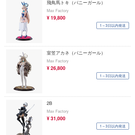
に剣心
飛鳥馬トキ（バニーガール）
斎藤塗料株式会社
メダロット
Max Factory
マン
33 INDUSTRY
¥ 19,800
メタルギアシリーズ
ップ
1～3日以内発送
サンダーモデル(バウマン/ハセガワ)
モブサイコ100
IECE (ワンピース)
サルボモデル(VIC)
メガミデバイス
ンマン
サン・ディテール(ビーバーコーポレーショ
室笠アカネ（バニーガール）
鳴潮
Max Factory
サンスター
¥ 26,800
モンスターハンター
1～3日以内発送
新時模型
やはり俺の青春ラブコメはまちがっている
Zimiモデル(ハセガワ)
遊☆戯☆王デュエルモンスターズ
XIAOT(シャオティー)
2B
ゆるキャン△
Max Factory
シュエンホワスタジオ
¥ 31,000
ユニコーンオーバーロード
1～3日以内発送
ジュウロクホウイ
勇気爆発バーンブレイバーン