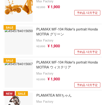
お借りします
Max Factory
ージャパン
アトランティスモデル(ビーバーコーポレ
¥ 1,900
¥2,000
オーバーロード
様は告らせたい？～天才たちの恋愛頭脳戦
ィコム・トイ
ン・プラッツ)
予約品 12月予定
推しの子
アトランティックケース
メーカーをすべて見る
ヒットマンREBORN!
SALE
狼と香辛料
PLAMAX MF-104 Rider's portrait Honda
アスナロウモデル
ズ&パンツァー
MOTRA グリーン
ップメニュー
俺の妹がこんなに可愛いわけがない
Astrum Design
Max Factory
ルイ
プページ
¥ 1,900
¥2,000
王様ランキング
アートスケールキット
記ドラグナー
予約品 12月予定
い物ガイド
お隣の天使様にいつの間にか駄目人間にさ
Art Spirits
SALE
PLAMAX MF-104 Rider's portrait Honda
た件
い合わせ
MOTRA ウィステリア
ART MODEL(バウマン・ビーバーコーポ
ウの許嫁
概要
お兄ちゃんはおしまい!
ョン)
Max Factory
Malice
¥ 1,900
¥2,000
イバシーポリシー
仮面ライダー
アーティストホビー(ビーバーコーポレー
予約品 12月予定
ーイビバップ
怪獣8号
AMMO(ビーバーコーポレーション)
S公式アカウント
NEW
SALE
ムシリーズ
PLAMATEA MXちゃん
陰の実力者になりたくて!
i8TOYS
Max Factory
Tube 公式アカウント
者隊ガッチャマン