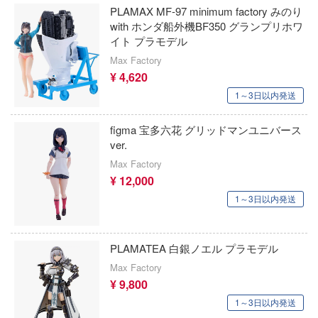
PLAMAX MF-97 minimum factory みのり
ァー:リファンタジオ
星空鉄道とシロの旅
ケンファイ
with ホンダ船外機BF350 グランプリホワ
ロウィーゴ
イト プラモデル
星のカービィ
ケンエレファント
Max Factory
ット
僕の心のヤバイやつ
¥ 4,620
KEYAKI Hobby
ギアシリーズ
1～3日以内発送
鬼灯の冷徹
ゲートウェイ・オートアート・ジャパン
コ100
figma 宝多六花 グリッドマンユニバース
ぼっち・ざ・ろっく!
KEMO
ver.
デバイス
ポケモン
Max Factory
KC JAPAN
¥ 12,000
ポチっと発明 ピカちんキット
プラッツ×ケンクラフト
1～3日以内発送
ターハンター
崩壊シリーズ
KKスケール
俺の青春ラブコメはまちがっている
PLAMATEA 白銀ノエル プラモデル
僕のヒーローアカデミア
ケス
☆王デュエルモンスターズ
Max Factory
ボーカロイド
ゴールデンヘッド
ャン△
¥ 9,800
1～3日以内発送
MARUTTOYS(マルットイズ)
ーンオーバーロード
ゴッドブレイブスタジオ(グッドスマイル