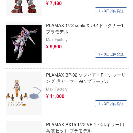
¥ 7,480
回天堂
ドラえもん
ー!!
1～3日以内発送
ガスハンス(ビーバーコーポレーション)
七つの大罪
ESS
PLAMAX 1/72 scale XD-01ドラグナー1
KADOKAWA
BOX
夏目友人帳
プラモデル
ッツ
KAWA DESIGN
Max Factory
ナイツ＆マジック
¥ 9,800
ン
COME4FREE
NEEDY GIRL OVERDOSE
1～3日以内発送
んだ夏
GUNPRIMER（ガンプライマー）
逃げ上手の若君
しのなく頃に
PLAMAX BP-02 ソフィア・F・シャーリ
ガイアノーツ
NieRシリーズ
ング 虎アーマーVer. プラモデル
ガスパッチモデル(ビーバーコーポレーショ
2.5次元の誘惑
Max Factory
ク★ロックシューター
¥ 11,000
Calbone
にじさんじ
1～3日以内発送
ムアームズ
Qモデル
忍者と殺し屋のふたりぐらし
ク・ジャック
Q-six
PLAMAX PX15 1/72 VF-1 バルキリー用
忍たま乱太郎
ムアームズ・ガール
兵装セット プラモデル