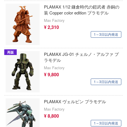
PANTY & STOCKING with GARTERBELT
PLAMAX 1/12 鎌倉時代の鎧武者 赤銅の
京商
ギア
装 Copper color edition プラモデル
パルワールド
ルク
KEEPGOING Studio
Max Factory
¥ 2,310
BanG Dream!(バンドリ！)
拳
クロックワークス
1～3日以内発送
鋼の錬金術師
イブ
グリューツィラボ
バディ・コンプレックス
道とシロの旅
再販
PLAMAX JG-01 チェルノ・アルファ プ
グッドスマイルレーシング
ラモデル
ービィ
ハイキュー!!
GoodSmile Moment
Max Factory
のヤバイやつ
¥ 9,800
BEATLESS
グッドスマイルカンパニー
1～3日以内発送
冷徹
BEASTBOX
GoodShow
・ざ・ろっく!
ピーナッツ
グレンコモデル(プラッツ)
PLAMAX ヴェルビン プラモデル
ン
ピクミン
Max Factory
株式会社クラチ
¥ 8,800
と発明 ピカちんキット
光が死んだ夏
1～3日以内発送
グッドスマイルアーツ上海