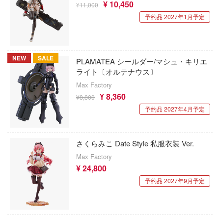
¥ 10,450
¥11,000
かげきしょうじょ!!
アメリカレベル(ハセガワ)
キャプターさくら
予約品 2027年1月予定
アカウント
艦隊これくしょん -艦これ-
RTディオラマ(ビーバーコーポレーション
ズバンドクライ
E公式アカウント
彼女、お借りします
鋼鉄浪漫製造所(IRON ROMANCE WORKS
ガンレディ
NEW
SALE
PLAMATEA シールダー/マシュ・キリエ
ライト〔オルテナウス〕
かぐや様は告らせたい？～天才たちの恋愛
ィクラウン
Tok 公式アカウント
アイリス(ビーバーコーポレーション)
～
Max Factory
世記モスピーダ
アベール(バウマン)
¥ 8,360
¥8,800
家庭教師ヒットマンREBORN!
マン
予約品 2027年4月予定
ABILU Design
ガールズ&パンツァー
キル
アガツマ
賭ケグルイ
さくらみこ Date Style 私服衣装 Ver.
雄伝説
アニスコル(核誠治造)
Max Factory
機甲戦記ドラグナー
流バイファム
¥ 24,800
アイガーツール(ミネシマ)
予約品 2027年9月予定
ガメラ
急 ミルキー☆サブウェイ
アカデミー(インターアライド)
カッコウの許嫁
ティーハニー
UNKNOWN MODEL