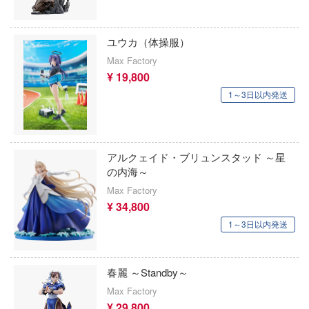
ジャダトイズ
勇者ライディーン
ジョニーライトニング
ユウカ（体操服）
幽☆遊☆白書
Max Factory
ジェソン(ジェイソン)・スタジオ(バウマ
¥ 19,800
バーコーポレーション))
勇者刑に処す 懲罰勇者9004隊刑務記録
1～3日以内発送
ジュエルケース
勇者シリーズ
C&Craft
鎧伝サムライトルーパー
アルクェイド・ブリュンスタッド ～星
C&A Global Ltd. X CCSTOYS
妖怪ウォッチ
の内海～
Max Factory
CCP
幼稚園WARS
¥ 34,800
JUST TOYS
ヨスガノソラ
1～3日以内発送
JTTツリー(プラッツ)
ラブライブ！
春麗 ～Standby～
HOZAN(ホーザン)
らんま1/2
Max Factory
JOYTOY
¥ 29,800
らき☆すた