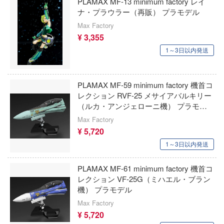
PLAMAX MF-13 minimum factory レイ
EASTERN EXPRESS(イースタンエクス
NG OF FIGHTERS
原神
ナ・プラウラー（再販） プラモデル
NUTES FANTASY(サーティ ミニッツ ファン
EUSUN
Max Factory
恋は双子で割り切れない
¥ 3,355
インターアライド
血界戦線
1～3日以内発送
ーパンク: エッジランナーズ
イーグルアヴィエーション(ビーバーコー
ゲゲゲの鬼太郎
 Pockets
ション)
PLAMAX MF-59 minimum factory 機首コ
けいおん!
NUTES SISTERS (サーティ ミニッツ シス
ウォルターソンズジャパン(プラッツ)
レクション RVF-25 メサイアバルキリー
（ルカ・アンジェローニ機） プラモデ
ご注文はうさぎですか？
WAVE CORPORATION
ル
ハーレム
Max Factory
荒野のコトブキ飛行隊
¥ 5,720
ウィリー
マンキング
1～3日以内発送
小林さんちのメイドラゴン
WETA Workshop
戯で飯を食う。
PLAMAX MF-61 minimum factory 機首コ
ゴジラ
WHELART
このこのここしたんたん
レクション VF-25G（ミハエル・ブラン
機） プラモデル
この素晴らしい世界に祝福を！
巨人
WIND TOYS
Max Factory
ゴールデンカムイ
ーハウス
¥ 5,720
ウイング