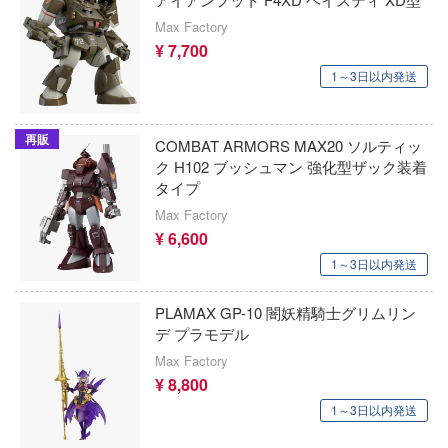
＆マジック
Hモデルデカール(ビーバーコーポレーショ
DEATH NOTE
Max Factory
 GIRL OVERDOSE
ARTOプロダクション(ビーバーコーポレ
デート・ア・ライブ
¥ 7,700
ン)
1～3日以内発送
手の若君
鉄人28号
HSMODELS(モデルアート)
シリーズ
天元突破グレンラガン
再販
COMBAT ARMORS MAX20 ソルティッ
銘匠伝(MJZ STUDIO)
元の誘惑
ク H102 ブッシュマン 強化型ザック装着
To LOVEる (とらぶる)
タイプ
OK模型
んじ
ドルフィンウェーブ
Max Factory
橘猫工業
殺し屋のふたりぐらし
¥ 6,600
とある科学の超電磁砲
1～3日以内発送
乱太郎
OMAHA
ドキドキ文芸部!
ューヌシリーズ
PLAMAX GP-10 闇妖精騎士グリムリン
オートワールド
デ プラモデル
東京リベンジャーズ
ら
株式会社OKC
Max Factory
ドールズフロントライン
¥ 8,800
ーム・ノーライフ
オートカルト
1～3日以内発送
トムとジェリー
く細胞
OTAKU TOYS