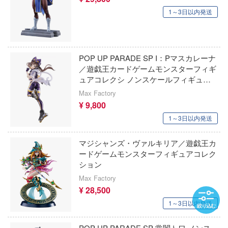
1～3日以内発送
JYKYS
楽園追放
SynQ Lab.
羅小黑戰記
秋東精工
POP UP PARADE SP I：Pマスカレーナ
陸上自衛隊07式戦車 なっちん
／遊戯王カードゲームモンスターフィギ
シップヤードワークス(VIC)
ュアコレクシ ノンスケールフィギュア
リコリス・リコイル
ョン
Max Factory
CMK(バウマン・ビーバーコーポレーショ
Re：ゼロから始める異世界生活
¥ 9,800
1～3日以内発送
シャルマン
リトルアーモリー
CCSTOYS
マジシャンズ・ヴァルキリア／遊戯王カ
リバース：1999
ードゲームモンスターフィギュアコレク
JLC(ビーバーコーポレーション)
ション
リラックマ
Max Factory
SIMONTOYS
龍が如くシリーズ
¥ 28,500
GMUモデル(バウマン・ビーバーコーポ
1～3日以内発送
ローゼンメイデン
絞り込む
ン)
POP UP PARADE SP 常闇トワ ノンス
RWBY (ルビー)