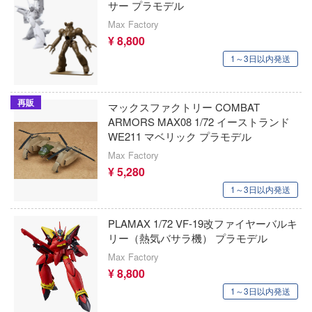
先輩はおとこのこ
サー プラモデル
iece of blue glass moon-
A.B.&Kホビーキッツ(ビーバーコーポレー
Max Factory
閃乱カグラ
mics (DCコミックス)
¥ 8,800
AIRFIX(エアフィックス)
戦隊シリーズ
1～3日以内発送
ンシリーズ
エアワン・ホビー(ビーバーコーポレーショ
ゾイド
ンエイジ・ミュータント・ニンジャ・ター
再販
AIMS(ビーバーコーポレーション)
マックスファクトリー COMBAT
葬送のフリーレン
ARMORS MAX08 1/72 イーストランド
AIMファンモデル(ビーバーコーポレーショ
たらスライムだった件
WE211 マベリック プラモデル
創彩少女庭園
Max Factory
-man
AFV CLUB(GSIクレオス)
¥ 5,280
ソニック・ザ・ヘッジホッグ
たら第七王子だったので、気ままに魔術を
エブロ
1～3日以内発送
す
ソードアート・オンライン
エコーテック
PLAMAX 1/72 VF-19改ファイヤーバルキ
by Daylight (デッド バイ デイライト)
装甲騎兵ボトムズ
リー（熱気バサラ機） プラモデル
AFORCE
ニー
Max Factory
その着せ替え人形(ビスク・ドール)は恋を
¥ 8,800
エアフォースワン(インターアライド)
 NOTE
太陽の牙ダグラム
1～3日以内発送
エデュアルド(ビーバーコーポレーション)
・ア・ライブ