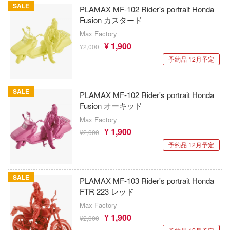
ゃんは遊びたい!
SALE
PLAMAX MF-102 Rider's portrait Honda
アオのハコ
その他
青島文化教材社
ドスマイルカンパニー
Fusion カスタード
騎士テッカマンブレード
アルカナディア
ICM(ハセガワ)
Max Factory
ブキヤ
IE TUNE
¥ 1,900
¥2,000
AKIRA
大漫匠Animester
ドハンド
予約品 12月予定
ANT
アトリエシリーズ
AniGame
マン (ULTRAMAN)
SALE
クレオス
アーマード・コア
PLAMAX MF-102 Rider's portrait Honda
アネックスツール
やつら
Fusion オーキッド
練
痛いのは嫌なので防御力に極振りしたいと
Amusing Hobby(ビーバーコーポレーション
Max Factory
 プリティーダービー
す。
¥ 1,900
A
¥2,000
IBGモデルス(バウマン・ビーバーコーポ
艦ヤマト
予約品 12月予定
伊藤潤二『マニアック』
ョン)
ナー色彩株式会社
 RING
頭文字D (イニシャルD)
アムス(ビーバーコーポレーション)
ヤ
SALE
説 軌跡シリーズ
PLAMAX MF-103 Rider's portrait Honda
一騎当千
(ビーバーコーポレーション)
IATOYS(アイエートイズ)
FTR 223 レッド
消防隊
Max Factory
犬夜叉
ラトミー
アーモリー(バウマン・ビーバーコーポレ
¥ 1,900
ーロード
¥2,000
ン)
ーテック
イースシリーズ