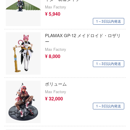
Max Factory
魔法騎士レイアース
コペッキースケールモデルズ(ビーバーコ
放
¥ 5,940
ーション)
マブラヴ
戰記
1～3日以内発送
ゴッドハンド
隊07式戦車 なっちん
マジンガーシリーズ
PLAMAX GP-12 メイドロイド・ロザリ
SUNRISEPOP
ー
ス・リコイル
ミニオンズ
Max Factory
SABREモデル
ゼロから始める異世界生活
¥ 8,000
無期迷途
サイバーホビー
1～3日以内発送
アーモリー
無職転生 ～異世界行ったら本気だす～
サイバーエージェント
：1999
無限邂逅メガロマリア
ボリューム
サルビノスJRモデルズ(プラッツ)
クマ
名探偵コナン
Max Factory
SUN QUEEN
くシリーズ
¥ 32,000
メイドインアビス
1～3日以内発送
ンメイデン
月見草 SUNDROPS
メタファー:リファンタジオ
(ルビー)
ザ・ボディ(ビーバーコーポレーション)
メカトロウィーゴ