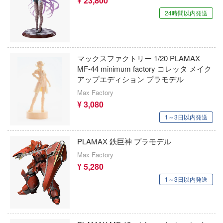
¥ 23,800
Infinity Studio
銀魂
コトブキ飛行隊
24時間以内発送
インフィニティモデルズ(ビーバーコーポ
機動戦艦ナデシコ
んちのメイドラゴン
ョン)
CLANNAD
ILIAD DESIGN(ビーバーコーポレーション
マックスファクトリー 1/20 PLAMAX
晴らしい世界に祝福を！
SSSS.DYNAZENON/GRIDMAN
MF-44 minimum factory コレッタ メイク
インペリアルホビープロダクション(ビー
アップエディション プラモデル
デンカムイ
ーポレーション)
クラッシャージョウ
Max Factory
の花嫁
¥ 3,080
E-Model(プラッツ/童友社)
クレヨンしんちゃん
1～3日以内発送
んは、コミュ症です。
株式会社イクリエ
くまモン
ントヒルシリーズ
PLAMAX 鉄巨神 プラモデル
Eclipse Collectibles
黒子のバスケ
Max Factory
大戦
イドラ(ビーバーコーポレーション)
¥ 5,280
薬屋のひとりごと
NUTES MISSIONS (サーティ ミニッツ ミッ
1～3日以内発送
Eclipse Feather
攻殻機動隊
)
E.Monster
ゲッターロボ
ーバード