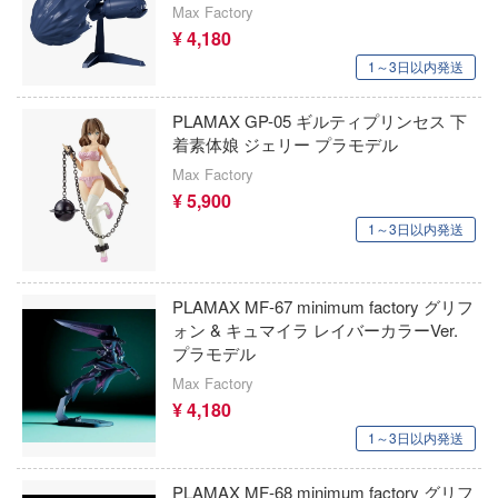
VIARGIEY(ヴァイアルギー)
Ver. プラモデル
Max Factory
30 MINUTES SISTERS (サーティ ミニッ
ラ友崎くん
¥ 4,180
ターズ)
VISION
1～3日以内発送
キャラ！
終末のハーレム
Vivify
レインどこへいく?
PLAMAX GP-05 ギルティプリンセス 下
シャーマンキング
尤雅(東京フィギュア)
着素体娘 ジェリー プラモデル
イク・ザ・ブラッド
死亡遊戯で飯を食う。
Max Factory
ウィングジーキット(ビーバーコーポレー
イクウィッチーズ
¥ 5,900
しかのこのこのここしたんたん
Wolfpack Design(ビーバーコーポレーシ
1～3日以内発送
コぐらし
進撃の巨人
ITA3
ーロボット大戦OG
PLAMAX MF-67 minimum factory グリフ
シャドーハウス
ウッディジョー
フ
ォン & キュマイラ レイバーカラーVer.
プラモデル
灼眼のシャナ
ルヒシリーズ
AMP(バウマン・ビーバーコーポレーショ
Max Factory
勝利の女神：NIKKE
ートファイターシリーズ
¥ 4,180
MGA Entertainment
1～3日以内発送
serial experiments lain
トゥーン
エスディートイ
・トレック
PLAMAX MF-68 minimum factory グリフ
新世紀エヴァンゲリオン