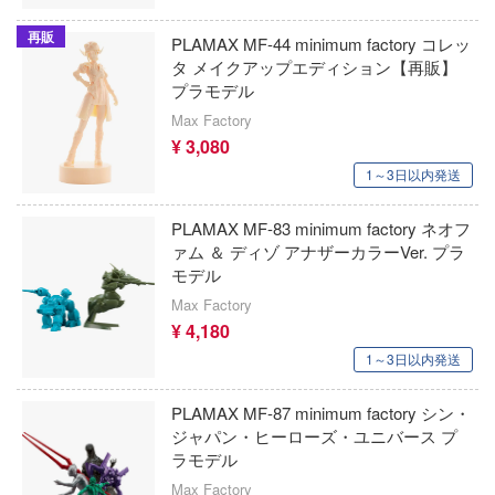
ダイの大冒険
号
86TOYS
再販
PLAMAX MF-44 minimum factory コレッ
ダーリン・イン・ザ・フランキス
タ メイクアップエディション【再販】
破グレンラガン
AMK(ビーバーコーポレーション)
プラモデル
タイムボカンシリーズ
VEる (とらぶる)
ATS-MODELS
Max Factory
ダンガンロンパシリーズ
¥ 3,080
ィンウェーブ
X-スケールモデルズ(ビーバーコーポレー
1～3日以内発送
ダンボール戦機
ン・バウマン)
科学の超電磁砲
PLAMAX MF-83 minimum factory ネオフ
ダンダダン
AML(ビーバーコーポレーション)
キ文芸部!
ァム ＆ ディゾ アナザーカラーVer. プラ
モデル
盾の勇者の成り上がり
MPC(プラッツ)
ベンジャーズ
Max Factory
ダンジョン飯
AMT(プラッツ)
ズフロントライン
¥ 4,180
1～3日以内発送
ジェリー
ダイアクロン
XCX
スフォーマー
MJ STUDIO
PLAMAX MF-87 minimum factory シン・
超重神グラヴィオン
ジャパン・ヒーローズ・ユニバース プ
ONLINE
ANYZ(エニーズモデルズ)
超光戦士シャンゼリオン
ラモデル
Max Factory
り帽子のアトリエ