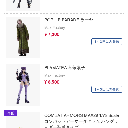
ニー)
発バーンブレイバーン
MARVEL (マーベル)
国際貿易
イディーン
魔法少女まどかマギカ
POP UP PARADE ラーヤ
コッパーステートモデル(ビーバーコーポ
Max Factory
☆白書
魔法少女にあこがれて
ョン)
¥ 7,200
処す 懲罰勇者9004隊刑務記録
1～3日以内発送
マクロス
コバアニ模型工房
リーズ
魔女の旅々
コーギー
ムライトルーパー
負けヒロインが多すぎる！
COSMOS SORA STUDIO
PLAMATEA 草薙素子
ォッチ
Max Factory
魔法少女ノ魔女裁判
KOITAKE
¥ 8,500
ARS
魔神英雄伝ワタル
1～3日以内発送
コトブキヤ
ノソラ
魔動王グランゾート
コータリモデルス(ビーバーコーポレーショ
イブ！
魔弾戦記リュウケンドー
光栄堂
再販
COMBAT ARMORS MAX29 1/72 Scale
/2
コンバットアーマーダグラム ハングラ
Machinen Krieger(マシーネンクリーガー)
コラモデルス(ビーバーコーポレーション)
すた
イダー装着タイプ