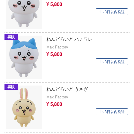
グランゾート
¥ 5,800
文豪ストレイドッグス
ClawsUp
1～3日以内発送
記リュウケンドー
新世紀GPXサイバーフォーミュラ
クラシックモデルレプリカーズ
nen Krieger(マシーネンクリーガー)
プリキュア
クールプロップス
士レイアース
再販
ねんどろいど ハチワレ
プリンセスコネクト！Re:Dive
KPモデル(ビーバーコーポレーション)
Max Factory
ヴ
¥ 5,800
ペルソナシリーズ
KASLホビー(ビーバーコーポレーション)
ガーシリーズ
1～3日以内発送
ヘブンバーンズレッド
Gecco
ンズ
ヘタリア
ゲインコーププロダクツ(ホビージャパン)
途
再販
ねんどろいど うさぎ
ヘキサギア
生 ～異世界行ったら本気だす～
ゲッコー・モデル
Max Factory
¥ 5,800
ベルセルク
逅メガロマリア
ケーアンドエス(プラッツ)
1～3日以内発送
北斗の拳
コナン
KAモデル(ビーバーコーポレーション)
インアビス
ホロライブ
ケンクラフト(プラッツ)