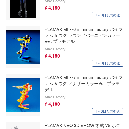
Max Factory
大冒険
エンバートイズ
¥ 4,180
Stellar Blade
ン・イン・ザ・フランキス
1～3日以内発送
エイビーシーホビー
スター・ウォーズ
ボカンシリーズ
PLAMAX MF-76 minimum factory バイフ
ENSOUTOYS
ァム & ウグ ラウンドバーニアンカラー
戦姫絶唱シンフォギア
ンロンパシリーズ
Ver. プラモデル
A&Aモデルズ(ビーバーコーポレーション)
ール戦機
戦場のヴァルキュリア
Max Factory
Aモデル(バウマン・ビーバーコーポレーシ
¥ 4,180
ダン
戦闘妖精雪風
1～3日以内発送
エバーグリーン
者の成り上がり
ゼロの使い魔
PLAMAX MF-77 minimum factory バイフ
EVOLUTION・TOY
ョン飯
ゼルダの伝説
ァム & ウグ アナザーカラーVer. プラモ
デル
EXO-6(プラッツ)
クロン
聖戦士ダンバイン
Max Factory
次元具象(EXSSRION)
グラヴィオン
¥ 4,180
ゼンレスゾーンゼロ
1～3日以内発送
士シャンゼリオン
エフトイズ(プラッツ)
生徒会にも穴はある！
ソーマン
エレキット
PLAMAX NEO 3D SHOW 零式 VS ボク