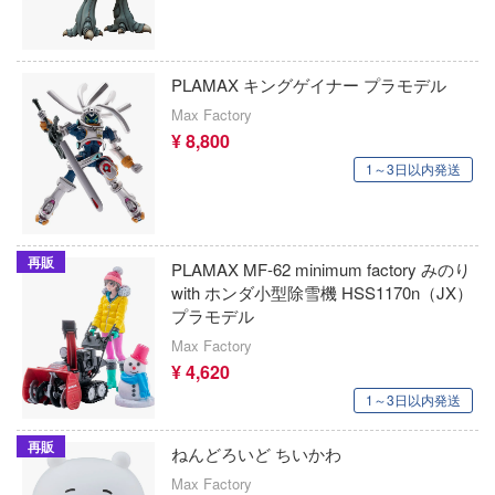
リーズ
ひぐらしのなく頃に
グレートウォールホビー
ーローアカデミア
彼岸島
クリアープロップ!(ビーバーコーポレーシ
PLAMAX キングゲイナー プラモデル
ロイド
ブラック★ロックシューター
Max Factory
クアンタムメカニクス
TTOYS(マルットイズ)
¥ 8,800
フレームアームズ
CREOSIS
L (マーベル)
1～3日以内発送
ブラック・ジャック
女まどかマギカ
クアトロポルテ
フレームアームズ・ガール
女にあこがれて
クリエイティブPR
再販
PLAMAX MF-62 minimum factory みのり
FAIRY TAIL
with ホンダ小型除雪機 HSS1170n（JX）
ス
クレイジーフィギュア
プラモデル
ブルーアーカイブ
旅々
Max Factory
クラッシーホビー(ビーバーコーポレーショ
¥ 4,620
ロインが多すぎる！
Fateシリーズ
クレーネル
1～3日以内発送
女ノ魔女裁判
ブルーロック
CREATIVE FIELD
再販
ねんどろいど ちいかわ
雄伝ワタル
ファイナルファンタジー
雀替建构 Queti Tectonics
Max Factory