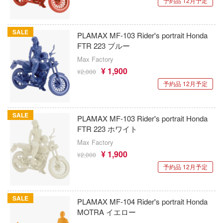
予約品 12月予定
子
IOMキット(ビーバーコーポレーション)
ミル
宇崎ちゃんは遊びたい!
辛料
SALE
株式会社 アーテック
PLAMAX MF-103 Rider's portrait Honda
社
宇宙の騎士テッカマンブレード
がこんなに可愛いわけがない
FTR 223 ブルー
アイコニックスタジオ
ダイ
Max Factory
VALKYRIE TUNE
ンキング
¥ 1,900
¥2,000
アズール・フロム(ビーバーコーポレーショ
キューパーツ
VALORANT
天使様にいつの間にか駄目人間にされてい
予約品 12月予定
ガワ
アゾンインターナショナル
ウルトラマン (ULTRAMAN)
ゃんはおしまい!
エムオフィスエー
AXYTOYS
SALE
PLAMAX MF-103 Rider's portrait Honda
うる星やつら
FTR 223 ホワイト
イダー
トロード
アイラブキット(ビーバーコーポレーション
ウマ娘 プリティーダービー
Max Factory
ミ模型
¥ 1,900
アティチュードアビエーション(ビーバー
¥2,000
宇宙戦艦ヤマト
レーション)
予約品 12月予定
力者になりたくて!
モ向上委員会
ELDEN RING
アタックホビーキット(ビーバーコーポレ
ょうじょ!!
ム1スタジオ
ン)
SALE
PLAMAX MF-104 Rider's portrait Honda
英雄伝説 軌跡シリーズ
くしょん -艦これ-
ッツ
MOTRA イエロー
iHCM(ホビージャパン)
炎炎ノ消防隊