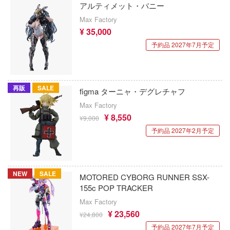
テン翼
Collar×Malice
アルティメット・バニー
RSモデル(ビーバーコーポレーション・ハ
Max Factory
刃
カウボーイビバップ
¥ 35,000
アンリミ・モデル(プラッツ)
機
ガンダムシリーズ
予約品 2027年7月予定
アミ
Y GEARシリーズ
科学忍者隊ガッチャマン
American Muscle
甲ガイバー
カードキャプターさくら
再販
SALE
figma ターニャ・デグレチャフ
ALUMINA
察パトレイバー
Max Factory
ガールズバンドクライ
¥ 8,550
アルター
ツ・アイ
¥9,000
ガールガンレディ
予約品 2027年2月予定
アルテコ
ギルティクラウン
艦ナデシコ
アルファマックス
機甲創世記モスピーダ
NEW
SALE
MOTORED CYBORG RUNNER SSX-
AD
RMZ ホビー(童友社)
155c POP TRACKER
キン肉マン
DYNAZENON/GRIDMAN
アルクラッドII(プラッツ)
Max Factory
キルラキル
¥ 23,560
シャージョウ
¥24,800
アニュラス
予約品 2027年7月予定