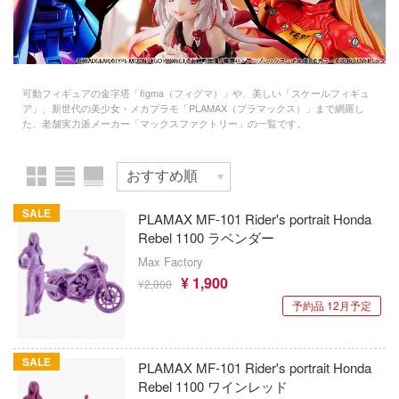
Qシリーズ
工具・素材・他
欠品商品を表示
ョンフィギュアシリーズ
総合
溶剤
・アイテム
て式フィギュアシリーズ
ory(ハイ・ストーリー)
ール
ルレーン
プ別
可動フィギュアの金字塔「figma（フィグマ）」や、美しい「スケールフィギュ
ーズ(インターアライド)
ア」、新世代の美少女・メカプラモ「PLAMAX（プラマックス）」まで網羅し
しトライアングル
表示する
た、老舗実力派メーカー「マックスファクトリー」の一覧です。
化財
トラック・バイク
メーカー別
ル・シール・ステッカー
ityV 第五人格 (アイデンティティV)
機・ヘリ
完成品モデル
ナンス
ルマスター
カテゴリー
・軍用車両
(ページ移動)
ショントイ
素材・部品
星SPTレイズナー
SALE
PLAMAX MF-101 Rider's portrait Honda
Rebel 1100 ラベンダー
るみ
(ディオラマ)
TALE
プラモデル
Max Factory
プレイ用品
れ どうぶつの森
¥ 1,900
¥2,000
フィギュア
プラモデル-アニメ/ゲーム作品別
潜水艦
予約品 12月予定
ナイツ
ミニカー・トイ
プラモデル-シリーズ別
フィギュア-アニメ/ゲーム作品別
・城
リッシュセブン
SALE
塗料・工具・素材・他
ミリタリー
PLAMAX MF-101 Rider's portrait Honda
ット
フィギュア-シリーズ別
チョロQシリーズ
んぶるスターズ！！
Rebel 1100 ワインレッド