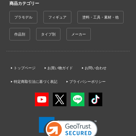
商品カテゴリー
ョの奇妙な冒険
;GATE
プラモデル
フィギュア
塗料・工具・素材・他
ーハウス
作品別
タイプ別
メーカー
シャナ
xperiments lain
マンキング
トップページ
お買い物ガイド
お問い合わせ
ソーマ
特定商取引法に基づく表記
プライバシーポリシー
エヴァンゲリオン
室の人間嫌い教師
ハーレム
ラ友崎くん
巨人