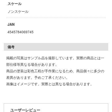
ツ・アイ
スケール
急 ミルキー☆サブウェイ
ノンスケール
流バイファム
JAN
テン翼
4545784069745
察パトレイバー
備考
甲ガイバー
Y GEARシリーズ
掲載の写真はサンプル品を撮影しています。実際の商品とは一
部仕様等異なる場合があります。
ィクラウン
商品の塗装は彩色工程が手作業になるため、商品個々に多少の
キル
差異があります。予めご了承ください。
画像はイメージです。実際とは異なる場合があります。
バスケ
シャージョウ
ひとりごと
ユーザーレビュー