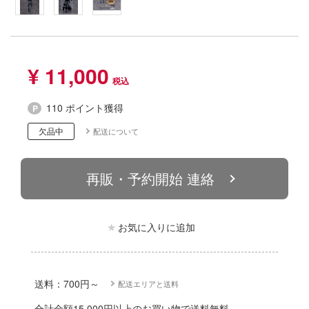
動物
リッシュセブン
他
んぶるスターズ！！
カー
¥ 11,000
ハコ
ゴファイルジャパン
110 ポイント獲得
ナディア
文化教材社
欠品中
配送について
シリーズ
ター
二『マニアック』
 CORPORATION
再販・予約開始 連絡
 TOYS
 (イニシャルD)
デザイン
お気に入りに追加
千
ンジュ・ルージュ
は嫌なので防御力に極振りしたいと思いま
堂
送料：700円～
配送エリアと送料
アノーツ
合計金額15,000円以上のお買い物で送料無料