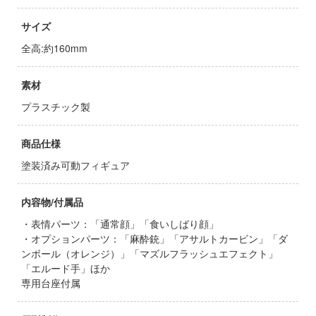
者隊ガッチャマン
ージャパン
サイズ
ヒットマンREBORN!
ィコム・トイ
全高:約160mm
メーカーをすべて見る
記ドラグナー
素材
ップメニュー
プラスチック製
プページ
ルイ
商品仕様
い物ガイド
キャプターさくら
塗装済み可動フィギュア
い合わせ
ょうじょ!!
内容物/付属品
概要
ズ&パンツァー
・表情パーツ：「通常顔」「食いしばり顔」
・オプションパーツ：「麻酔銃」「アサルトカービン」「ダ
イバシーポリシー
様は告らせたい？～天才たちの恋愛頭脳戦
ンボール（オレンジ）」「マズルフラッシュエフェクト」
「エルード手」ほか
S公式アカウント
専用台座付属
お借りします
Tube 公式アカウント
くしょん -艦これ-