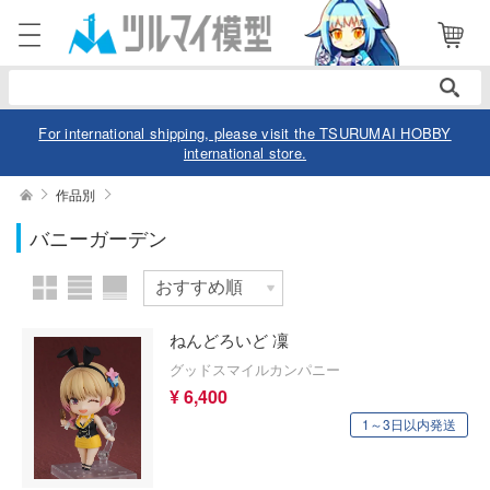
表示商品
電話で注文・問い合わせ
052-744-0979
電話受付 10:00～19:00
年中無休
For international shipping, please visit the TSURUMAI HOBBY
international store.
ログイン
会員登録
絞り込む
作品別
メーカー
バニーガーデン
商品
閲覧履歴
お気に入り
カテゴリー
作品別
ねんどろいど 凜
デル
グッドスマイルカンパニー
¥ 6,400
デル-アニメ/ゲーム作品別
ュア
スケール
1～3日以内発送
デル-シリーズ別
ュア-アニメ/ゲーム作品別
ー・トイ
リー
ュア-シリーズ別