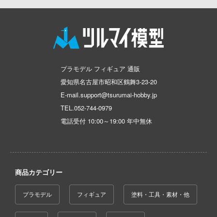
ちゃんは遊びたい!
アイドリッシュセブン
の騎士テッカマンブレード
あんさんぶるスターズ！！
YRIE TUNE
アオのハコ
ORANT
プラモデル フィギュア 通販
アルカナディア
ラマン (ULTRAMAN)
愛知県名古屋市昭和区鶴舞3-23-20
AKIRA
E-mail.support@tsurumai-hobby.jp
星やつら
TEL.
052-744-0979
アトリエシリーズ
娘 プリティーダービー
電話受付 10:00～19:00 年中無休
アーマード・コア
戦艦ヤマト
痛いのは嫌なので防御力に極振りしたい
N RING
す。
商品カテゴリー
伝説 軌跡シリーズ
伊藤潤二『マニアック』
ノ消防隊
プラモデル
フィギュア
塗料・工具・素材・他
頭文字D (イニシャルD)
バーロード