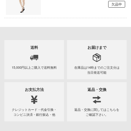
ミニカー・トイ
プラモデル-シリーズ別
フィギュア-アニメ/ゲーム作品別
欠品中
のハコ
塗料・工具・素材・他
ミリタリー
フィギュア-シリーズ別
チョロQシリーズ
カナディア
乗り物
作品別
アクションフィギュアシリーズ
トミカ総合
塗料・溶剤
A
パーツ・アイテム
組み立て式フィギュアシリーズ
Hi-Story(ハイ・ストーリー)
塗装ツール
リエシリーズ
アズールレーン
送料
お届けまで
恐竜
動物系
モデラーズ(インターアライド)
マード・コア
工具
あやかしトライアングル
城・文化財
ドール
のは嫌なので防御力に極振りしたいと思
自動車メーカー別
デカール・シール・ステッカー
IdentityV 第五人格 (アイデンティティV)
15,000円以上ご購入で
送料無料
在庫品は14時までの
ご注文分は
す。
当日発送可能
美プラ
その他完成品モデル
メンテナンス
アイドルマスター
潤二『マニアック』
コレクショントイ
自作用素材・部品
蒼き流星SPTレイズナー
お支払方法
返品・交換
D (イニシャルD)
ぬいぐるみ
ジオラマ(ディオラマ)
UNDERTALE
当千
クレジットカード・代金引換・
返品・交換に関してはこちらを
ディスプレイ用品
あつまれ どうぶつの森
叉
コンビニ決済・銀行振込・他
ご確認下さい。
スシリーズ
アークナイツ