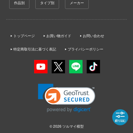
一騎当千
作品別
タイプ別
メーカー
の子
犬夜叉
香辛料
イースシリーズ
妹がこんなに可愛いわけがない
トップページ
お買い物ガイド
お問い合わせ
宇崎ちゃんは遊びたい!
ランキング
宇宙の騎士テッカマンブレード
特定商取引法に基づく表記
プライバシーポリシー
の天使様にいつの間にか駄目人間にされ
た件
VALKYRIE TUNE
ちゃんはおしまい!
VALORANT
ライダー
ウルトラマン (ULTRAMAN)
8号
うる星やつら
実力者になりたくて!
ウマ娘 プリティーダービー
きしょうじょ!!
宇宙戦艦ヤマト
絞り込む
これくしょん -艦これ-
© 2026
ツルマイ模型