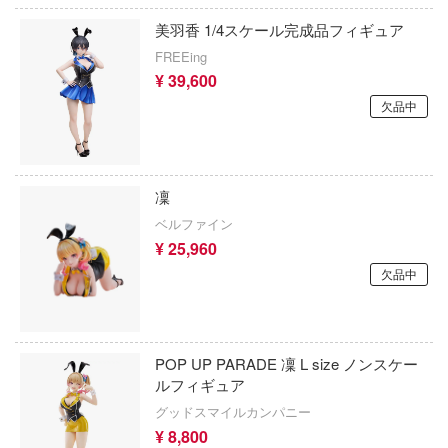
Qシリーズ
工具・素材・他
価格帯
美羽香 1/4スケール完成品フィギュア
ョンフィギュアシリーズ
総合
溶剤
FREEing
・アイテム
て式フィギュアシリーズ
ory(ハイ・ストーリー)
¥ 39,600
ール
ールレーン
欠品中
欠品商品を表示
ーズ(インターアライド)
かしトライアングル
化財
メーカー別
ル・シール・ステッカー
ntityV 第五人格 (アイデンティティV)
完成品モデル
凜
ナンス
ドルマスター
表示する
ベルファイン
ショントイ
素材・部品
¥ 25,960
流星SPTレイズナー
るみ
(ディオラマ)
欠品中
ERTALE
カテゴリー
(ページ移動)
プレイ用品
まれ どうぶつの森
クナイツ
プラモデル
POP UP PARADE 凜 L size ノンスケー
ルフィギュア
ドリッシュセブン
フィギュア
グッドスマイルカンパニー
プラモデル-アニメ/ゲーム作品別
¥ 8,800
さんぶるスターズ！！