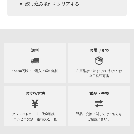
Qシリーズ
工具・素材・他
絞り込み条件をクリアする
ョンフィギュアシリーズ
総合
溶剤
表示する
・アイテム
て式フィギュアシリーズ
ory(ハイ・ストーリー)
ール
ナイツ
プ別
ーズ(インターアライド)
ityV 第五人格 (アイデンティティV)
カテゴリー
(ページ移動)
化財
トラック・バイク
メーカー別
ル・シール・ステッカー
星SPTレイズナー
送料
お届けまで
機・ヘリ
完成品モデル
プラモデル
ナンス
れ どうぶつの森
・軍用車両
ショントイ
素材・部品
15,000円以上ご購入で
送料無料
在庫品は14時までの
ご注文分は
フィギュア
ード・コア
プラモデル-アニメ/ゲーム作品別
当日発送可能
潜水艦
るみ
プレイ用品
しトライアングル
ミニカー・トイ
プラモデル-シリーズ別
フィギュア-アニメ/ゲーム作品別
(ディオラマ)
お支払方法
返品・交換
ルレーン
塗料・工具・素材・他
ミリタリー
フィギュア-シリーズ別
チョロQシリーズ
エシリーズ
乗り物
作品別
アクションフィギュアシリーズ
トミカ総合
・城
塗料・溶剤
クレジットカード・代金引換・
返品・交換に関してはこちらを
TALE
コンビニ決済・銀行振込・他
ご確認下さい。
パーツ・アイテム
組み立て式フィギュアシリーズ
ット
タイプ別
Hi-Story(ハイ・ストーリー)
塗装ツール
アークナイツ
ルマスター