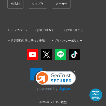
ゃんは遊びたい!
作品別
タイプ別
メーカー
AKIRA
大漫匠Animester
ドスマイルカンパニー
やつら
アオのハコ
AniGame
ブキヤ
IE TUNE
アルカナディア
アネックスツール
ドハンド
ANT
トップページ
お買い物ガイド
お問い合わせ
イースシリーズ
Amusing Hobby(ビーバーコーポレーション
 プリティーダービー
特定商取引法に基づく表記
プライバシーポリシー
伊藤潤二『マニアック』
クレオス
IBGモデルス(バウマン・ビーバーコーポ
艦ヤマト
ョン)
練
犬夜叉
騎士テッカマンブレード
アムス(ビーバーコーポレーション)
A
頭文字D (イニシャルD)
マン (ULTRAMAN)
IATOYS(アイエートイズ)
ナー色彩株式会社
一騎当千
説 軌跡シリーズ
アーモリー(バウマン・ビーバーコーポレ
ヤ
痛いのは嫌なので防御力に極振りしたいと
ン)
 RING
す。
(ビーバーコーポレーション)
消防隊
IOMキット(ビーバーコーポレーション)
宇崎ちゃんは遊びたい!
ラトミー
絞り込む
辛料
株式会社 アーテック
© 2026
ツルマイ模型
うる星やつら
ーテック