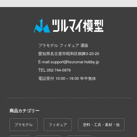
恐竜
動物
動物系
モデラーズ(インターアライド)
メーカー
工具
IdentityV 第五人格 (アイデンティティV)
車・トラック・バイク
リッシュセブン
他
城・文化財
ドール
自動車メーカー別
デカール・シール・ステッカー
蒼き流星SPTレイズナー
んぶるスターズ！！
飛行機・ヘリ
アワートレジャー
美プラ
その他完成品モデル
メンテナンス
カー
あつまれ どうぶつの森
戦車・軍用車両
Armabianca
コレクショントイ
ハコ
自作用素材・部品
アーマード・コア
ゴファイルジャパン
船・潜水艦
アルマホビー(ビーバーコーポレーション)
プラモデル フィギュア 通販
ナディア
ぬいぐるみ
愛知県名古屋市昭和区鶴舞3-23-20
ディスプレイ用品
文化教材社
あやかしトライアングル
宇宙
アルゴファイルジャパン
E-mail.support@tsurumai-hobby.jp
シリーズ
ター
ジオラマ(ディオラマ)
アズールレーン
鉄道
アルゴ舎
TEL.
052-744-0979
二『マニアック』
 CORPORATION
電話受付 10:00～19:00 年中無休
アトリエシリーズ
建物・城
ARCADIA
 TOYS
UNDERTALE
ロボット
IDAPテクノロジー(バウマン)
 (イニシャルD)
デザイン
アイドルマスター
人・動物
AOTORI MODEL(ハセガワ)
千
商品カテゴリー
ンジュ・ルージュ
アイドリッシュセブン
その他
青島文化教材社
は嫌なので防御力に極振りしたいと思いま
堂
プラモデル
フィギュア
塗料・工具・素材・他
あんさんぶるスターズ！！
ICM(ハセガワ)
アノーツ