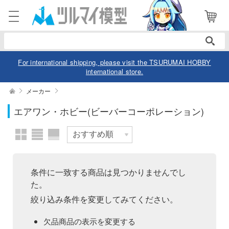
表示商品
電話で注文・問い合わせ
052-744-0979
電話受付 10:00～19:00
年中無休
For international shipping, please visit the TSURUMAI HOBBY
international store.
ログイン
会員登録
絞り込む
メーカー
スケール
エアワン・ホビー(ビーバーコーポレーション)
商品
閲覧履歴
お気に入り
カテゴリー
価格帯
デル
条件に一致する商品は見つかりませんでし
た。
デル-アニメ/ゲーム作品別
ュア
絞り込み条件を変更してみてください。
欠品商品を表示
デル-シリーズ別
ュア-アニメ/ゲーム作品別
ー・トイ
欠品商品の表示を変更する
リー
ュア-シリーズ別