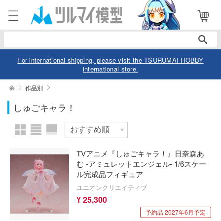
表示商品
電話で注文・問い合わせ
052-744-0979
電話受付 10:00～19:00
年中無休
For international shipping, please visit the TSURUMAI HOBBY
international store.
ログイン
会員登録
絞り込む
作品別
メーカー
しゅごキャラ！
商品
閲覧履歴
お気に入り
カテゴリー
作品別
TVアニメ『しゅごキャラ！』日奈森あ
デル
む -アミュレットエンジェル- 1/6スケー
ル完成品フィギュア
デル-アニメ/ゲーム作品別
ュア
スケール
ユニオンクリエイティブ
デル-シリーズ別
¥ 25,300
ュア-アニメ/ゲーム作品別
ー・トイ
予約品 2027年6月予定
リー
ュア-シリーズ別