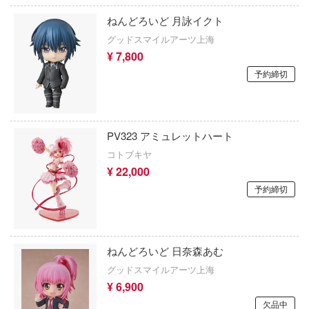
Qシリーズ
工具・素材・他
価格帯
ねんどろいど 月詠イクト
ョンフィギュアシリーズ
総合
溶剤
グッドスマイルアーツ上海
・アイテム
て式フィギュアシリーズ
ory(ハイ・ストーリー)
¥ 7,800
ール
ールレーン
予約締切
欠品商品を表示
ーズ(インターアライド)
かしトライアングル
化財
メーカー別
ル・シール・ステッカー
ntityV 第五人格 (アイデンティティV)
完成品モデル
PV323 アミュレットハート
ナンス
ドルマスター
表示する
コトブキヤ
ショントイ
素材・部品
¥ 22,000
流星SPTレイズナー
るみ
(ディオラマ)
予約締切
ERTALE
カテゴリー
(ページ移動)
プレイ用品
まれ どうぶつの森
クナイツ
プラモデル
ねんどろいど 日奈森あむ
グッドスマイルアーツ上海
ドリッシュセブン
フィギュア
プラモデル-アニメ/ゲーム作品別
¥ 6,900
さんぶるスターズ！！
欠品中