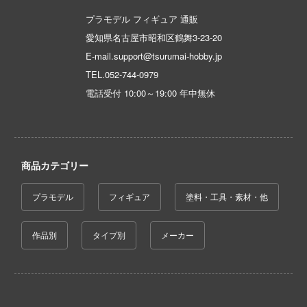
一騎当千
の子
プラモデル フィギュア 通販
犬夜叉
愛知県名古屋市昭和区鶴舞3-23-20
香辛料
E-mail.support@tsurumai-hobby.jp
イースシリーズ
妹がこんなに可愛いわけがない
TEL.
052-744-0979
宇崎ちゃんは遊びたい!
ランキング
電話受付 10:00～19:00 年中無休
宇宙の騎士テッカマンブレード
の天使様にいつの間にか駄目人間にされ
た件
VALKYRIE TUNE
ちゃんはおしまい!
商品カテゴリー
VALORANT
ライダー
ウルトラマン (ULTRAMAN)
プラモデル
フィギュア
塗料・工具・素材・他
8号
うる星やつら
作品別
タイプ別
メーカー
実力者になりたくて!
ウマ娘 プリティーダービー
きしょうじょ!!
宇宙戦艦ヤマト
これくしょん -艦これ-