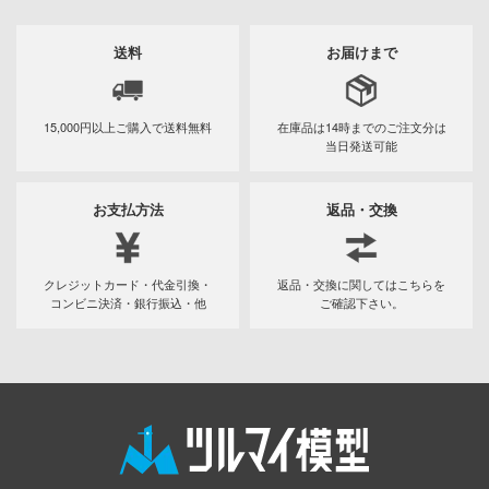
ちゃんは遊びたい!
アイドリッシュセブン
送料
お届けまで
の騎士テッカマンブレード
あんさんぶるスターズ！！
YRIE TUNE
アオのハコ
15,000円以上ご購入で
送料無料
在庫品は14時までの
ご注文分は
ORANT
当日発送可能
アルカナディア
ラマン (ULTRAMAN)
AKIRA
お支払方法
返品・交換
星やつら
アトリエシリーズ
娘 プリティーダービー
クレジットカード・代金引換・
返品・交換に関してはこちらを
アーマード・コア
コンビニ決済・銀行振込・他
ご確認下さい。
戦艦ヤマト
痛いのは嫌なので防御力に極振りしたい
N RING
す。
伝説 軌跡シリーズ
伊藤潤二『マニアック』
ノ消防隊
頭文字D (イニシャルD)
バーロード