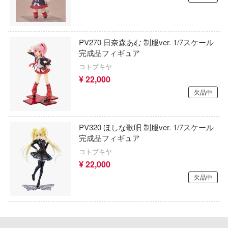
ミニカー・トイ
プラモデル-シリーズ別
フィギュア-アニメ/ゲーム作品別
のハコ
塗料・工具・素材・他
ミリタリー
フィギュア-シリーズ別
チョロQシリーズ
カナディア
PV270 日奈森あむ 制服ver. 1/7スケール
乗り物
作品別
アクションフィギュアシリーズ
トミカ総合
塗料・溶剤
A
完成品フィギュア
パーツ・アイテム
コトブキヤ
組み立て式フィギュアシリーズ
Hi-Story(ハイ・ストーリー)
塗装ツール
リエシリーズ
アズールレーン
¥ 22,000
恐竜
動物系
モデラーズ(インターアライド)
マード・コア
工具
欠品中
あやかしトライアングル
城・文化財
ドール
のは嫌なので防御力に極振りしたいと思
自動車メーカー別
デカール・シール・ステッカー
IdentityV 第五人格 (アイデンティティV)
す。
PV320 ほしな歌唄 制服ver. 1/7スケール
美プラ
その他完成品モデル
メンテナンス
アイドルマスター
完成品フィギュア
潤二『マニアック』
コトブキヤ
コレクショントイ
自作用素材・部品
蒼き流星SPTレイズナー
D (イニシャルD)
¥ 22,000
ぬいぐるみ
ジオラマ(ディオラマ)
UNDERTALE
欠品中
当千
ディスプレイ用品
あつまれ どうぶつの森
叉
スシリーズ
アークナイツ