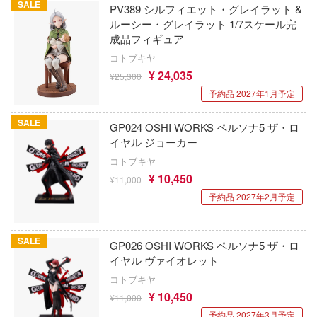
銀河英雄伝説
SALE
ンしんちゃん
PV389 シルフィエット・グレイラット &
アルビオンアロイズ(ビーバーコーポレー
ルーシー・グレイラット 1/7スケール完
ン
銀河漂流バイファム
成品フィギュア
RPGモデル(ハセガワ)
コトブキヤ
バスケ
銀河特急 ミルキー☆サブウェイ
¥ 24,035
インフィニモデル(ピットロード)
¥25,300
ひとりごと
キューティーハニー
予約品 2027年1月予定
INART(ユニオンクリエイティブ)
動隊
キャプテン翼
SALE
GP024 OSHI WORKS ペルソナ5 ザ・ロ
ITALERI(プラッツ)
ーロボ
イヤル ジョーカー
鬼滅の刃
コトブキヤ
インフィニティスタチュー
¥ 10,450
境界戦機
¥11,000
インテリジェントシステムズ(グッドスマ
子で割り切れない
予約品 2027年2月予定
ンパニー)
GUILTY GEARシリーズ
線
イクソ
強殖装甲ガイバー
SALE
GP026 OSHI WORKS ペルソナ5 ザ・ロ
の鬼太郎
イヤル ヴァイオレット
イェンモデル(ビーバーコーポレーション)
機動警察パトレイバー
!
コトブキヤ
INFOCUS
キャッツ・アイ
¥ 10,450
¥11,000
はうさぎですか？
予約品 2027年3月予定