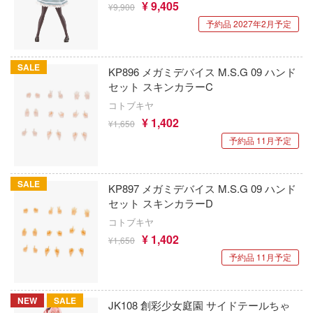
先輩はおとこのこ
¥ 9,405
¥9,900
iece of blue glass moon-
A.B.&Kホビーキッツ(ビーバーコーポレー
予約品 2027年2月予定
閃乱カグラ
mics (DCコミックス)
AIRFIX(エアフィックス)
戦隊シリーズ
ンシリーズ
SALE
KP896 メガミデバイス M.S.G 09 ハンド
エアワン・ホビー(ビーバーコーポレーショ
セット スキンカラーC
ゾイド
ンエイジ・ミュータント・ニンジャ・ター
AIMS(ビーバーコーポレーション)
コトブキヤ
葬送のフリーレン
¥ 1,402
¥1,650
AIMファンモデル(ビーバーコーポレーショ
たらスライムだった件
予約品 11月予定
創彩少女庭園
-man
AFV CLUB(GSIクレオス)
ソニック・ザ・ヘッジホッグ
SALE
たら第七王子だったので、気ままに魔術を
KP897 メガミデバイス M.S.G 09 ハンド
エブロ
す
ソードアート・オンライン
セット スキンカラーD
エコーテック
コトブキヤ
by Daylight (デッド バイ デイライト)
装甲騎兵ボトムズ
¥ 1,402
¥1,650
AFORCE
ニー
予約品 11月予定
その着せ替え人形(ビスク・ドール)は恋を
エアフォースワン(インターアライド)
 NOTE
太陽の牙ダグラム
NEW
SALE
エデュアルド(ビーバーコーポレーション)
JK108 創彩少女庭園 サイドテールちゃ
・ア・ライブ