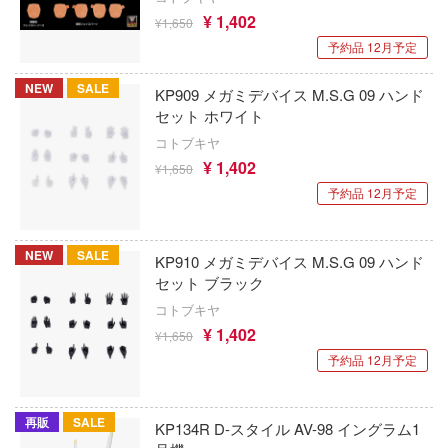
＆マジック
Hモデルデカール(ビーバーコーポレーショ
DEATH NOTE
¥ 1,402
¥1,650
 GIRL OVERDOSE
ARTOプロダクション(ビーバーコーポレ
予約品 12月予定
デート・ア・ライブ
ン)
手の若君
NEW
SALE
鉄人28号
KP909 メガミデバイス M.S.G 09 ハンド
HSMODELS(モデルアート)
セット ホワイト
シリーズ
天元突破グレンラガン
コトブキヤ
銘匠伝(MJZ STUDIO)
元の誘惑
¥ 1,402
¥1,650
To LOVEる (とらぶる)
OK模型
んじ
予約品 12月予定
ドルフィンウェーブ
橘猫工業
殺し屋のふたりぐらし
とある科学の超電磁砲
NEW
SALE
KP910 メガミデバイス M.S.G 09 ハンド
乱太郎
OMAHA
セット ブラック
ドキドキ文芸部!
ューヌシリーズ
コトブキヤ
オートワールド
¥ 1,402
東京リベンジャーズ
¥1,650
ら
株式会社OKC
予約品 12月予定
ドールズフロントライン
ーム・ノーライフ
オートカルト
トムとジェリー
く細胞
再販
SALE
KP134R D-スタイル AV-98 イングラム1
OTAKU TOYS