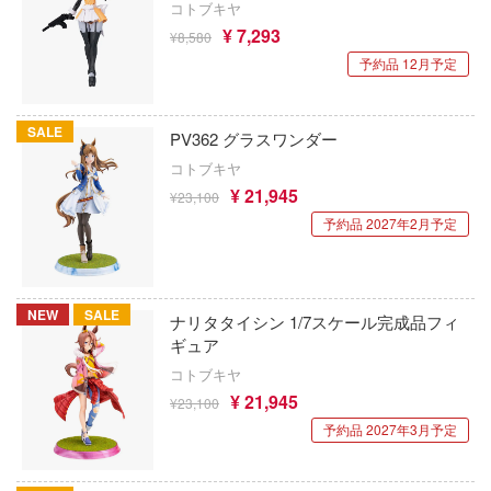
テン翼
Collar×Malice
コトブキヤ
RSモデル(ビーバーコーポレーション・ハ
¥ 7,293
¥8,580
刃
カウボーイビバップ
予約品 12月予定
アンリミ・モデル(プラッツ)
機
ガンダムシリーズ
アミ
Y GEARシリーズ
SALE
PV362 グラスワンダー
科学忍者隊ガッチャマン
American Muscle
コトブキヤ
甲ガイバー
カードキャプターさくら
¥ 21,945
¥23,100
ALUMINA
察パトレイバー
予約品 2027年2月予定
ガールズバンドクライ
アルター
ツ・アイ
ガールガンレディ
アルテコ
NEW
SALE
ギルティクラウン
ナリタタイシン 1/7スケール完成品フィ
艦ナデシコ
アルファマックス
ギュア
機甲創世記モスピーダ
コトブキヤ
AD
RMZ ホビー(童友社)
¥ 21,945
¥23,100
キン肉マン
DYNAZENON/GRIDMAN
アルクラッドII(プラッツ)
予約品 2027年3月予定
キルラキル
シャージョウ
アニュラス