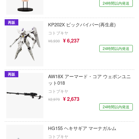
グランゾート
24時間以内発送
文豪ストレイドッグス
ClawsUp
記リュウケンドー
新世紀GPXサイバーフォーミュラ
クラシックモデルレプリカーズ
再販
KP202X ビックバイパー(再生産)
nen Krieger(マシーネンクリーガー)
プリキュア
コトブキヤ
クールプロップス
士レイアース
¥ 6,237
¥6,930
プリンセスコネクト！Re:Dive
KPモデル(ビーバーコーポレーション)
24時間以内発送
ヴ
ペルソナシリーズ
KASLホビー(ビーバーコーポレーション)
ガーシリーズ
ヘブンバーンズレッド
Gecco
ンズ
再販
AW18X アーマード・コア ウェポンユニ
ヘタリア
ット018
ゲインコーププロダクツ(ホビージャパン)
途
コトブキヤ
ヘキサギア
生 ～異世界行ったら本気だす～
ゲッコー・モデル
¥ 2,673
¥2,970
24時間以内発送
ベルセルク
逅メガロマリア
ケーアンドエス(プラッツ)
北斗の拳
コナン
KAモデル(ビーバーコーポレーション)
HG155 ヘキサギア マーナガルム
インアビス
ホロライブ
ケンクラフト(プラッツ)
コトブキヤ