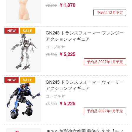
FTF(バウマン)
¥ 1,870
¥2,200
オジブリ
新幹線変形ロボ シンカリオン
予約品 12月予定
LB★パフォーマンス
FAMILY(スパイファミリー)
紫雲寺家の子供たち
LCDモデルズ(インターアライド)
NEW
SALE
Blade
GN243 トランスフォーマー フレンジー
STEINS;GATE
LFモデル(ビーバーコーポレーション・ハ
アクションフィギュア
・ウォーズ
呪術廻戦
コトブキヤ
SSR FIGURE(GOODSMILE)
¥ 5,225
唱シンフォギア
¥5,500
ジャイアントロボ
S.J.WORKs
予約品 2027年1月予定
ヴァルキュリア
ジョジョの奇妙な冒険
LQ&Dシップモデルワークス(ビーバーコ
精雪風
ション)
NEW
SALE
GN245 トランスフォーマー ウィーリー
人外教室の人間嫌い教師
使い魔
アクションフィギュア
SMC
食戟のソーマ
コトブキヤ
の伝説
MHモデルズ(ビーバーコーポレーション)
¥ 5,225
¥5,500
弱キャラ友崎くん
ダンバイン
予約品 2027年1月予定
エムアイシー(M.i.C.)
しゅごキャラ！
スゾーンゼロ
HGW(ビーバーコーポレーション)
JK101 創彩少女庭園 薬師寺 久遠【チア
終末トレインどこへいく?