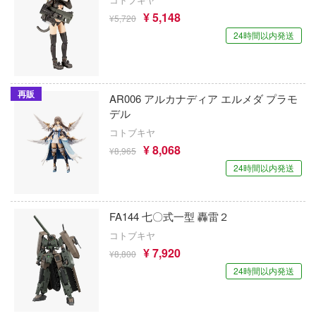
PANTY & STOCKING with GARTERBELT
¥ 5,148
¥5,720
京商
ギア
24時間以内発送
パルワールド
ルク
KEEPGOING Studio
BanG Dream!(バンドリ！)
拳
クロックワークス
再販
AR006 アルカナディア エルメダ プラモ
鋼の錬金術師
イブ
グリューツィラボ
デル
バディ・コンプレックス
道とシロの旅
コトブキヤ
グッドスマイルレーシング
¥ 8,068
¥8,965
ービィ
ハイキュー!!
GoodSmile Moment
24時間以内発送
のヤバイやつ
BEATLESS
グッドスマイルカンパニー
冷徹
BEASTBOX
FA144 七〇式一型 轟雷２
GoodShow
コトブキヤ
・ざ・ろっく!
ピーナッツ
グレンコモデル(プラッツ)
¥ 7,920
¥8,800
ン
ピクミン
24時間以内発送
株式会社クラチ
と発明 ピカちんキット
光が死んだ夏
グッドスマイルアーツ上海