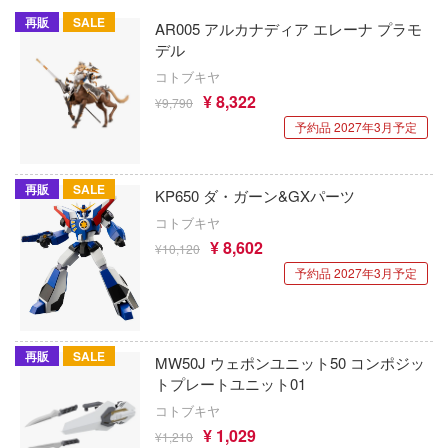
動物
乗り物
作品別
アクションフィギュアシリーズ
トミカ総合
塗料・溶剤
ハコ
再販
SALE
AR005 アルカナディア エレーナ プラモ
他
パーツ・アイテム
組み立て式フィギュアシリーズ
デル
タイプ別
Hi-Story(ハイ・ストーリー)
塗装ツール
ナディア
アズールレーン
コトブキヤ
恐竜
動物系
モデラーズ(インターアライド)
カー
メーカー
工具
あやかしトライアングル
¥ 8,322
車・トラック・バイク
¥9,790
城・文化財
予約品 2027年3月予定
ドール
エシリーズ
自動車メーカー別
デカール・シール・ステッカー
ゴファイルジャパン
IdentityV 第五人格 (アイデンティティV)
飛行機・ヘリ
アワートレジャー
美プラ
ード・コア
その他完成品モデル
文化教材社
メンテナンス
アイドルマスター
戦車・軍用車両
Armabianca
再販
SALE
KP650 ダ・ガーン&GXパーツ
は嫌なので防御力に極振りしたいと思いま
ター
コレクショントイ
自作用素材・部品
蒼き流星SPTレイズナー
コトブキヤ
鉄道
アルマホビー(ビーバーコーポレーション)
¥ 8,602
¥10,120
 CORPORATION
ぬいぐるみ
ジオラマ(ディオラマ)
UNDERTALE
宇宙
二『マニアック』
アルゴファイルジャパン
予約品 2027年3月予定
 TOYS
ディスプレイ用品
あつまれ どうぶつの森
 (イニシャルD)
船・潜水艦
アルゴ舎
デザイン
千
アークナイツ
建物・城
ARCADIA
再販
SALE
MW50J ウェポンユニット50 コンポジッ
ンジュ・ルージュ
トプレートユニット01
アイドリッシュセブン
ロボット
IDAPテクノロジー(バウマン)
堂
コトブキヤ
シリーズ
あんさんぶるスターズ！！
人・動物
AOTORI MODEL(ハセガワ)
¥ 1,029
¥1,210
アノーツ