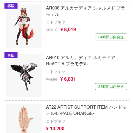
リーズ
ひぐらしのなく頃に
再販
AR008 アルカナディア シャルメド プラ
グレートウォールホビー
ーローアカデミア
モデル
彼岸島
クリアープロップ!(ビーバーコーポレーシ
コトブキヤ
ロイド
¥ 8,019
ブラック★ロックシューター
¥8,910
クアンタムメカニクス
TTOYS(マルットイズ)
24時間以内発送
フレームアームズ
CREOSIS
L (マーベル)
ブラック・ジャック
再販
女まどかマギカ
クアトロポルテ
AR010 アルカナディア ルミティア
ReACT-A プラモデル
フレームアームズ・ガール
女にあこがれて
クリエイティブPR
コトブキヤ
FAIRY TAIL
¥ 6,831
ス
¥7,590
クレイジーフィギュア
24時間以内発送
ブルーアーカイブ
旅々
クラッシーホビー(ビーバーコーポレーショ
ロインが多すぎる！
Fateシリーズ
クレーネル
AT22 ARTIST SUPPORT ITEM ハンドモ
デル/L -PALE ORANGE-
女ノ魔女裁判
ブルーロック
CREATIVE FIELD
コトブキヤ
雄伝ワタル
ファイナルファンタジー
¥ 13,200
雀替建构 Queti Tectonics