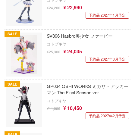
EASTERN EXPRESS(イースタンエクス
NG OF FIGHTERS
原神
¥ 22,990
¥24,200
NUTES FANTASY(サーティ ミニッツ ファン
EUSUN
予約品 2027年1月予定
恋は双子で割り切れない
インターアライド
血界戦線
ーパンク: エッジランナーズ
SALE
SV396 Hasbro美少女 ファービー
イーグルアヴィエーション(ビーバーコー
ゲゲゲの鬼太郎
 Pockets
コトブキヤ
ション)
¥ 24,035
¥25,300
けいおん!
NUTES SISTERS (サーティ ミニッツ シス
ウォルターソンズジャパン(プラッツ)
予約品 2027年3月予定
ご注文はうさぎですか？
WAVE CORPORATION
ハーレム
荒野のコトブキ飛行隊
ウィリー
マンキング
SALE
GP034 OSHI WORKS ミカサ・アッカー
小林さんちのメイドラゴン
マン The Final Season ver.
WETA Workshop
戯で飯を食う。
コトブキヤ
ゴジラ
WHELART
このこのここしたんたん
¥ 10,450
¥11,000
この素晴らしい世界に祝福を！
予約品 2027年2月予定
巨人
WIND TOYS
ゴールデンカムイ
ーハウス
ウイング
SALE