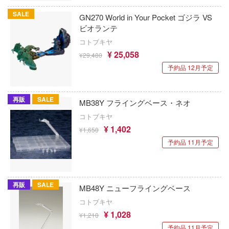
回天堂
ドラえもん
ー!!
SALE
GN270 World in Your Pocket ゴジラ VS
ガスハンス(ビーバーコーポレーション)
ビオランテ
七つの大罪
ESS
コトブキヤ
KADOKAWA
BOX
夏目友人帳
¥ 25,058
¥29,480
ッツ
KAWA DESIGN
予約品 12月予定
ナイツ＆マジック
ン
COME4FREE
NEEDY GIRL OVERDOSE
再販
SALE
MB38Y フライングベース・ネオ
んだ夏
GUNPRIMER（ガンプライマー）
逃げ上手の若君
コトブキヤ
しのなく頃に
¥ 1,402
ガイアノーツ
¥1,650
NieRシリーズ
予約品 11月予定
ガスパッチモデル(ビーバーコーポレーショ
2.5次元の誘惑
ク★ロックシューター
Calbone
にじさんじ
ムアームズ
再販
SALE
MB48Y ニューフライングベース
Qモデル
忍者と殺し屋のふたりぐらし
コトブキヤ
ク・ジャック
Q-six
¥ 1,028
¥1,210
忍たま乱太郎
ムアームズ・ガール
予約品 11月予定