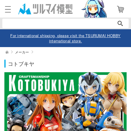
表示商品
電話で注文・問い合わせ
70
052-744-0979
1,
電話受付 10:00～19:00
年中無休
For international shipping, please visit the TSURUMAI HOBBY
international store.
ログイン
会員登録
絞り込む
メーカー
作品別
コトブキヤ
商品
閲覧履歴
お気に入り
カテゴリー
スケール
デル
デル-アニメ/ゲーム作品別
ュア
価格帯
デル-シリーズ別
ュア-アニメ/ゲーム作品別
ー・トイ
リー
ュア-シリーズ別