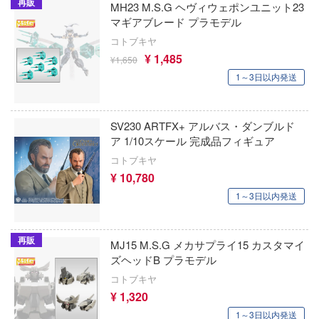
再販
MH23 M.S.G ヘヴィウェポンユニット23
ジャダトイズ
マギアブレード プラモデル
勇者ライディーン
ジョニーライトニング
コトブキヤ
幽☆遊☆白書
¥ 1,485
¥1,650
ジェソン(ジェイソン)・スタジオ(バウマ
1～3日以内発送
バーコーポレーション))
勇者刑に処す 懲罰勇者9004隊刑務記録
ジュエルケース
勇者シリーズ
SV230 ARTFX+ アルバス・ダンブルド
C&Craft
ア 1/10スケール 完成品フィギュア
鎧伝サムライトルーパー
コトブキヤ
C&A Global Ltd. X CCSTOYS
妖怪ウォッチ
¥ 10,780
1～3日以内発送
CCP
幼稚園WARS
JUST TOYS
ヨスガノソラ
再販
MJ15 M.S.G メカサプライ15 カスタマイ
JTTツリー(プラッツ)
ラブライブ！
ズヘッドB プラモデル
コトブキヤ
HOZAN(ホーザン)
らんま1/2
¥ 1,320
JOYTOY
1～3日以内発送
らき☆すた