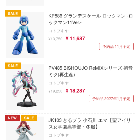
大冒険
エンバートイズ
Stellar Blade
SALE
ン・イン・ザ・フランキス
KP886 グランデスケール ロックマン -ロ
エイビーシーホビー
ックマン11Ver.-
スター・ウォーズ
ボカンシリーズ
コトブキヤ
ENSOUTOYS
¥ 11,687
戦姫絶唱シンフォギア
ンロンパシリーズ
¥13,750
A&Aモデルズ(ビーバーコーポレーション)
予約品 11月予定
ール戦機
戦場のヴァルキュリア
Aモデル(バウマン・ビーバーコーポレーシ
ダン
戦闘妖精雪風
SALE
PV485 BISHOUJO ReMIXシリーズ 初音
エバーグリーン
者の成り上がり
ミク(再生産)
ゼロの使い魔
コトブキヤ
EVOLUTION・TOY
ョン飯
ゼルダの伝説
¥ 18,287
¥19,250
EXO-6(プラッツ)
クロン
予約品 2027年1月予定
聖戦士ダンバイン
次元具象(EXSSRION)
グラヴィオン
ゼンレスゾーンゼロ
NEW
SALE
JK103 きるプラ 小石川 エマ【聖アイリ
士シャンゼリオン
エフトイズ(プラッツ)
ス女学園高等部・冬服】
生徒会にも穴はある！
ソーマン
コトブキヤ
エレキット