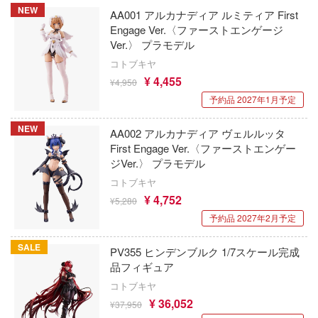
お借りします
ージャパン
NEW
AA001 アルカナディア ルミティア First
アトランティスモデル(ビーバーコーポレ
オーバーロード
Engage Ver.〈ファーストエンゲージ
様は告らせたい？～天才たちの恋愛頭脳戦
ィコム・トイ
ン・プラッツ)
Ver.〉 プラモデル
推しの子
アトランティックケース
コトブキヤ
メーカーをすべて見る
ヒットマンREBORN!
¥ 4,455
¥4,950
狼と香辛料
アスナロウモデル
ズ&パンツァー
予約品 2027年1月予定
ップメニュー
俺の妹がこんなに可愛いわけがない
Astrum Design
ルイ
NEW
AA002 アルカナディア ヴェルルッタ
プページ
王様ランキング
First Engage Ver.〈ファーストエンゲー
アートスケールキット
記ドラグナー
い物ガイド
ジVer.〉 プラモデル
お隣の天使様にいつの間にか駄目人間にさ
Art Spirits
コトブキヤ
た件
い合わせ
¥ 4,752
¥5,280
ART MODEL(バウマン・ビーバーコーポ
ウの許嫁
概要
お兄ちゃんはおしまい!
予約品 2027年2月予定
ョン)
Malice
イバシーポリシー
仮面ライダー
SALE
アーティストホビー(ビーバーコーポレー
PV355 ヒンデンブルク 1/7スケール完成
ーイビバップ
品フィギュア
怪獣8号
AMMO(ビーバーコーポレーション)
S公式アカウント
コトブキヤ
ムシリーズ
¥ 36,052
陰の実力者になりたくて!
¥37,950
i8TOYS
Tube 公式アカウント
者隊ガッチャマン