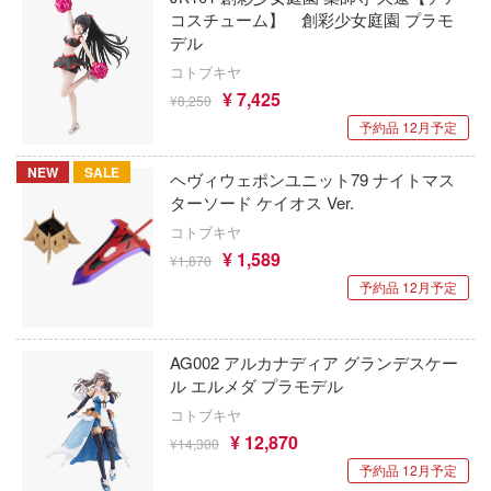
にも穴はある！
コスチューム】 創彩少女庭園 プラモ
MSGM_Project
ストライク・ザ・ブラッド
デル
おとこのこ
AKインタラクティブ(プラッツ)
コトブキヤ
グラ
ストライクウィッチーズ
¥ 7,425
¥8,250
AJMモデルス(バウマン)
リーズ
予約品 12月予定
すみっコぐらし
AISNO Games
NEW
SALE
スーパーロボット大戦OG
ヘヴィウェポンユニット79 ナイトマス
ターソード ケイオス Ver.
エスワンフォー
フリーレン
スマーフ
コトブキヤ
エレール(プラッツ)
女庭園
¥ 1,589
¥1,870
涼宮ハルヒシリーズ
予約品 12月予定
ADKEMOTIONS(エーディーケー)
ク・ザ・ヘッジホッグ
ストリートファイターシリーズ
アート・オンライン
SBSモデル(ビーバーコーポレーション)
スプラトゥーン
AG002 アルカナディア グランデスケー
兵ボトムズ
エアテックス
ル エルメダ プラモデル
スター・トレック
コトブキヤ
せ替え人形(ビスク・ドール)は恋をする
LZモデル(バウマン)
¥ 12,870
¥14,300
スタジオジブリ
牙ダグラム
予約品 12月予定
エムアンドオー
SPY×FAMILY(スパイファミリー)