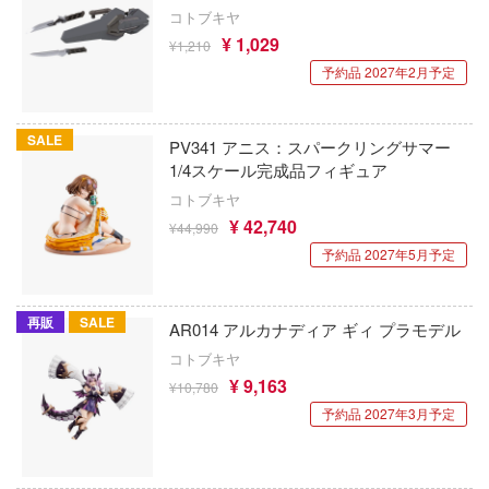
子
コトブキヤ
IOMキット(ビーバーコーポレーション)
ミル
¥ 1,029
宇崎ちゃんは遊びたい!
¥1,210
辛料
株式会社 アーテック
予約品 2027年2月予定
社
宇宙の騎士テッカマンブレード
がこんなに可愛いわけがない
アイコニックスタジオ
ダイ
VALKYRIE TUNE
ンキング
SALE
PV341 アニス：スパークリングサマー
アズール・フロム(ビーバーコーポレーショ
キューパーツ
1/4スケール完成品フィギュア
VALORANT
天使様にいつの間にか駄目人間にされてい
コトブキヤ
ガワ
アゾンインターナショナル
ウルトラマン (ULTRAMAN)
¥ 42,740
¥44,990
ゃんはおしまい!
エムオフィスエー
AXYTOYS
予約品 2027年5月予定
うる星やつら
イダー
トロード
アイラブキット(ビーバーコーポレーション
ウマ娘 プリティーダービー
再販
SALE
AR014 アルカナディア ギィ プラモデル
ミ模型
アティチュードアビエーション(ビーバー
宇宙戦艦ヤマト
コトブキヤ
レーション)
力者になりたくて!
モ向上委員会
¥ 9,163
¥10,780
ELDEN RING
アタックホビーキット(ビーバーコーポレ
ょうじょ!!
ム1スタジオ
予約品 2027年3月予定
ン)
英雄伝説 軌跡シリーズ
くしょん -艦これ-
ッツ
iHCM(ホビージャパン)
炎炎ノ消防隊