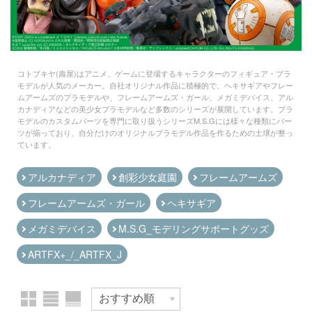
Qシリーズ
工具・素材・他
欠品商品を表示
ョンフィギュアシリーズ
総合
溶剤
・アイテム
て式フィギュアシリーズ
ory(ハイ・ストーリー)
ール
ルレーン
プ別
コトブキヤ(壽屋)はアニメ、ゲームに登場するキャラクターのフィギュア・プラ
ーズ(インターアライド)
モデルが人気のメーカー。自社オリジナル作品に積極的で、ヘキサギアやフレー
しトライアングル
表示する
ムアームズのプラモデルや、フレームアームズ・ガール、メガミデバイス、アル
化財
トラック・バイク
メーカー別
カナディアなどの美少女プラモデルなど多数のシリーズが展開しています。プラ
ル・シール・ステッカー
ityV 第五人格 (アイデンティティV)
モデルのカスタムパーツを専門に取り扱うシリーズM.S.Gには様々な種類にパー
機・ヘリ
完成品モデル
ツが揃っており、自分だけのオリジナルプラモデル作品を作るための土壌が整っ
ナンス
ルマスター
ています。
カテゴリー
・軍用車両
(ページ移動)
ショントイ
素材・部品
星SPTレイズナー
アルカナディア
創彩少女庭園
フレームアームズ
るみ
(ディオラマ)
TALE
プラモデル
フレームアームズ・ガール
ヘキサギア
プレイ用品
れ どうぶつの森
フィギュア
メガミデバイス
M.S.G_モデリングサポートグッズ
プラモデル-アニメ/ゲーム作品別
潜水艦
ナイツ
ARTFX+_/_ARTFX_J
ミニカー・トイ
プラモデル-シリーズ別
フィギュア-アニメ/ゲーム作品別
・城
リッシュセブン
塗料・工具・素材・他
ミリタリー
ット
フィギュア-シリーズ別
チョロQシリーズ
んぶるスターズ！！