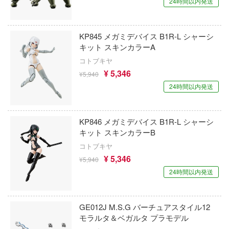
24時間以内発送
魔法騎士レイアース
コペッキースケールモデルズ(ビーバーコ
放
ーション)
マブラヴ
KP845 メガミデバイス B1R-L シャーシ
戰記
キット スキンカラーA
ゴッドハンド
隊07式戦車 なっちん
マジンガーシリーズ
コトブキヤ
SUNRISEPOP
¥ 5,346
¥5,940
ス・リコイル
ミニオンズ
24時間以内発送
SABREモデル
ゼロから始める異世界生活
無期迷途
サイバーホビー
アーモリー
無職転生 ～異世界行ったら本気だす～
KP846 メガミデバイス B1R-L シャーシ
サイバーエージェント
キット スキンカラーB
：1999
無限邂逅メガロマリア
コトブキヤ
サルビノスJRモデルズ(プラッツ)
クマ
¥ 5,346
¥5,940
名探偵コナン
SUN QUEEN
くシリーズ
24時間以内発送
メイドインアビス
ンメイデン
月見草 SUNDROPS
メタファー:リファンタジオ
GE012J M.S.G バーチュアスタイル12
(ルビー)
ザ・ボディ(ビーバーコーポレーション)
モラルタ＆ベガルタ プラモデル
メカトロウィーゴ