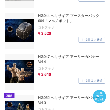
JYKYS
楽園追放
HG044 ヘキサギア ブースターパック
SynQ Lab.
羅小黑戰記
004「マルチポッド」
秋東精工
コトブキヤ
陸上自衛隊07式戦車 なっちん
¥ 3,520
シップヤードワークス(VIC)
リコリス・リコイル
1～3日以内発送
CMK(バウマン・ビーバーコーポレーショ
Re：ゼロから始める異世界生活
HG047 ヘキサギア アーリーガバナー
シャルマン
リトルアーモリー
Voi.4
CCSTOYS
コトブキヤ
リバース：1999
¥ 2,640
JLC(ビーバーコーポレーション)
リラックマ
1～3日以内発送
SIMONTOYS
龍が如くシリーズ
再販
GMUモデル(バウマン・ビーバーコーポ
HG052 ヘキサギア アーリーガバナー
ローゼンメイデン
絞り込む
ン)
Vol.3
コトブキヤ
RWBY (ルビー)