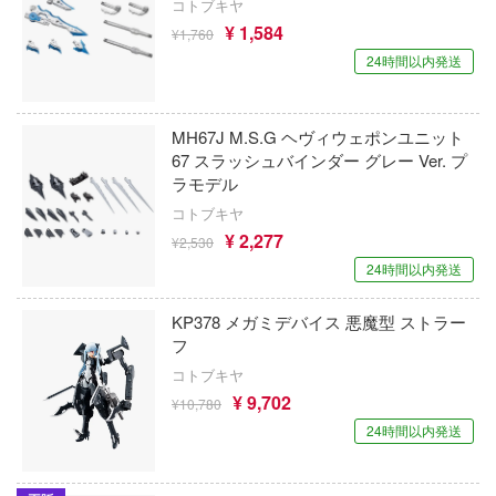
に剣心
コトブキヤ
斎藤塗料株式会社
¥ 1,584
メダロット
¥1,760
マン
33 INDUSTRY
24時間以内発送
メタルギアシリーズ
ップ
サンダーモデル(バウマン/ハセガワ)
モブサイコ100
IECE (ワンピース)
MH67J M.S.G ヘヴィウェポンユニット
サルボモデル(VIC)
67 スラッシュバインダー グレー Ver. プ
メガミデバイス
ンマン
ラモデル
サン・ディテール(ビーバーコーポレーショ
コトブキヤ
鳴潮
サンスター
¥ 2,277
¥2,530
モンスターハンター
24時間以内発送
新時模型
やはり俺の青春ラブコメはまちがっている
KP378 メガミデバイス 悪魔型 ストラー
Zimiモデル(ハセガワ)
フ
遊☆戯☆王デュエルモンスターズ
XIAOT(シャオティー)
コトブキヤ
ゆるキャン△
¥ 9,702
¥10,780
シュエンホワスタジオ
24時間以内発送
ユニコーンオーバーロード
ジュウロクホウイ
勇気爆発バーンブレイバーン