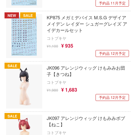
VIARGIEY(ヴァイアルギー)
予約品 11月予定
30 MINUTES SISTERS (サーティ ミニッ
ラ友崎くん
ターズ)
VISION
NEW
SALE
KP875 メガミデバイス M.S.G デザイア
キャラ！
終末のハーレム
メイデン レイダー シュガーグレイズ ア
Vivify
イデカールセット
レインどこへいく?
シャーマンキング
尤雅(東京フィギュア)
コトブキヤ
イク・ザ・ブラッド
¥ 935
¥1,100
死亡遊戯で飯を食う。
ウィングジーキット(ビーバーコーポレー
イクウィッチーズ
予約品 12月予定
しかのこのこのここしたんたん
Wolfpack Design(ビーバーコーポレーシ
コぐらし
SALE
JK096 アレンジウィッグ けもみみお団
進撃の巨人
子【きつね】
ITA3
ーロボット大戦OG
コトブキヤ
シャドーハウス
ウッディジョー
フ
¥ 1,683
¥1,980
灼眼のシャナ
予約品 12月予定
ルヒシリーズ
AMP(バウマン・ビーバーコーポレーショ
勝利の女神：NIKKE
ートファイターシリーズ
MGA Entertainment
SALE
JK097 アレンジウィッグ けもみみボブ
serial experiments lain
トゥーン
エスディートイ
【ねこ】
コトブキヤ
・トレック
新世紀エヴァンゲリオン