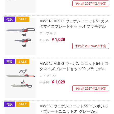
ゃんは遊びたい!
予約品 2027年2月予定
アオのハコ
その他
青島文化教材社
ドスマイルカンパニー
騎士テッカマンブレード
アルカナディア
ICM(ハセガワ)
ブキヤ
再販
SALE
MW51J M.S.G ウェポンユニット51 カス
IE TUNE
AKIRA
タマイズブレードセット01 プラモデル
大漫匠Animester
ドハンド
ANT
コトブキヤ
アトリエシリーズ
AniGame
¥ 1,029
¥1,210
マン (ULTRAMAN)
クレオス
予約品 2027年2月予定
アーマード・コア
アネックスツール
やつら
練
痛いのは嫌なので防御力に極振りしたいと
Amusing Hobby(ビーバーコーポレーション
 プリティーダービー
す。
再販
SALE
MW54J M.S.G ウェポンユニット54 カス
A
IBGモデルス(バウマン・ビーバーコーポ
タマイズブレードセット02 プラモデル
艦ヤマト
伊藤潤二『マニアック』
ョン)
ナー色彩株式会社
コトブキヤ
 RING
¥ 1,029
¥1,210
頭文字D (イニシャルD)
アムス(ビーバーコーポレーション)
ヤ
説 軌跡シリーズ
予約品 2027年2月予定
一騎当千
(ビーバーコーポレーション)
IATOYS(アイエートイズ)
消防隊
犬夜叉
ラトミー
再販
SALE
アーモリー(バウマン・ビーバーコーポレ
MW55J ウェポンユニット55 コンポジッ
ーロード
ン)
トプレートユニット01 グレーVer.
ーテック
イースシリーズ