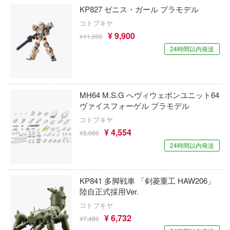
ニー)
KP827 ゼニス・ガール プラモデル
発バーンブレイバーン
MARVEL (マーベル)
コトブキヤ
国際貿易
イディーン
魔法少女まどかマギカ
¥ 9,900
¥11,000
コッパーステートモデル(ビーバーコーポ
24時間以内発送
☆白書
魔法少女にあこがれて
ョン)
処す 懲罰勇者9004隊刑務記録
マクロス
コバアニ模型工房
リーズ
MH64 M.S.G へヴィウェポンユニット64
魔女の旅々
コーギー
ヴァイスフォーゲル プラモデル
ムライトルーパー
負けヒロインが多すぎる！
コトブキヤ
COSMOS SORA STUDIO
ォッチ
¥ 4,554
¥5,060
魔法少女ノ魔女裁判
KOITAKE
24時間以内発送
ARS
魔神英雄伝ワタル
コトブキヤ
ノソラ
KP841 多脚戦車 「剣菱重工 HAW206」
魔動王グランゾート
コータリモデルス(ビーバーコーポレーショ
イブ！
陸自正式採用Ver.
魔弾戦記リュウケンドー
光栄堂
コトブキヤ
/2
¥ 6,732
¥7,480
Machinen Krieger(マシーネンクリーガー)
コラモデルス(ビーバーコーポレーション)
すた