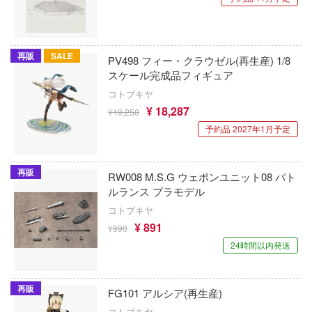
キネティック
ネプテューヌシリーズ
AIL
CatNoodle
ネコぱら
アーカイブ
再販
SALE
PV498 フィー・クラウゼル(再生産) 1/8
T-MODEL(ハセガワ)
ノーゲーム・ノーライフ
シリーズ
スケール完成品フィギュア
キティーホークモデル(ハセガワ)
コトブキヤ
ロック
はたらく細胞
¥ 18,287
¥19,250
キャビコ(cavico)
ナルファンタジー
ハズビン・ホテルへようこそ
予約品 2027年1月予定
キット・ソルジャーズ(バウマン・ビーバ
トレイドッグス
覇王大系リューナイト
ポレーション)
再販
GPXサイバーフォーミュラ
RW008 M.S.G ウェポンユニット08 バト
ハイスクールD×D
Giveme5ive
ルランス プラモデル
ュア
コトブキヤ
バニーガーデン
GIGA GARAGE(ベルファイン)
¥ 891
スコネクト！Re:Dive
¥990
HUNTER×HUNTER
24時間以内発送
キタンクラブ
ナシリーズ
ハリー・ポッターシリーズ
京都フィギュア
バーンズレッド
再販
FG101 アルシア(再生産)
パニシング：グレイレイヴン
キューズQ
ア
コトブキヤ