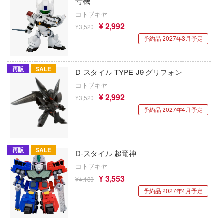
号機
トランスフォーマー
ン・ホテルへようこそ
オレンジホビー(ビーバーコーポレーション
コトブキヤ
系リューナイト
刀剣乱舞ONLINE
¥ 2,992
¥3,520
オーキッドシード
予約品 2027年3月予定
ールD×D
とんがり帽子のアトリエ
オットーモビル
ガーデン
東方Project
再販
SALE
D-スタイル TYPE-J9 グリフォン
オールモストリアル
R×HUNTER
トップをねらえ!
コトブキヤ
オリオンミニアチュアーズ(ビーバーコー
¥ 2,992
・ポッターシリーズ
¥3,520
ション)
トライガン
予約品 2027年4月予定
ング：グレイレイヴン
オランジュ・ルージュ
桃源暗鬼
& STOCKING with GARTERBELT
オックスフォード
盗墓筆記
再販
SALE
ールド
D-スタイル 超竜神
カプコン
ドラゴンボール
コトブキヤ
Dream!(バンドリ！)
¥ 3,553
¥4,180
海洋堂
とらドラ！
金術師
予約品 2027年4月予定
カルチュア・エンタテインメント
時々ボソッとロシア語でデレる隣のアーリ
・コンプレックス