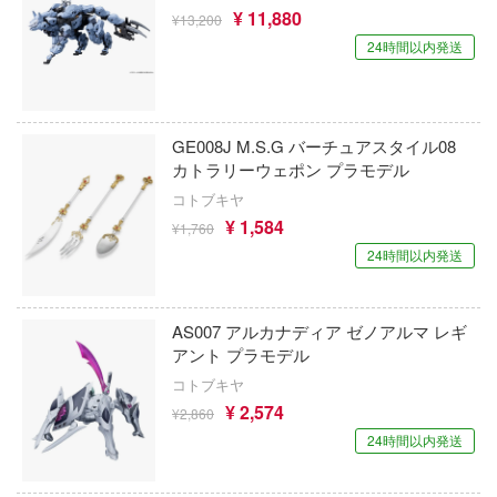
¥ 11,880
ァー:リファンタジオ
¥13,200
星空鉄道とシロの旅
ケンファイ
24時間以内発送
ロウィーゴ
星のカービィ
ケンエレファント
ット
僕の心のヤバイやつ
KEYAKI Hobby
ギアシリーズ
GE008J M.S.G バーチュアスタイル08
鬼灯の冷徹
カトラリーウェポン プラモデル
ゲートウェイ・オートアート・ジャパン
コ100
コトブキヤ
ぼっち・ざ・ろっく!
KEMO
¥ 1,584
デバイス
¥1,760
ポケモン
24時間以内発送
KC JAPAN
ポチっと発明 ピカちんキット
プラッツ×ケンクラフト
ターハンター
AS007 アルカナディア ゼノアルマ レギ
崩壊シリーズ
KKスケール
アント プラモデル
俺の青春ラブコメはまちがっている
コトブキヤ
僕のヒーローアカデミア
ケス
☆王デュエルモンスターズ
¥ 2,574
¥2,860
ボーカロイド
ゴールデンヘッド
ャン△
24時間以内発送
MARUTTOYS(マルットイズ)
ーンオーバーロード
ゴッドブレイブスタジオ(グッドスマイル