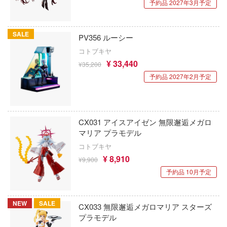
予約品 2027年3月予定
かげきしょうじょ!!
アメリカレベル(ハセガワ)
キャプターさくら
アカウント
艦隊これくしょん -艦これ-
RTディオラマ(ビーバーコーポレーション
SALE
ズバンドクライ
PV356 ルーシー
E公式アカウント
コトブキヤ
彼女、お借りします
鋼鉄浪漫製造所(IRON ROMANCE WORKS
ガンレディ
¥ 33,440
¥35,200
かぐや様は告らせたい？～天才たちの恋愛
ィクラウン
Tok 公式アカウント
アイリス(ビーバーコーポレーション)
予約品 2027年2月予定
～
世記モスピーダ
アベール(バウマン)
家庭教師ヒットマンREBORN!
マン
ABILU Design
CX031 アイスアイゼン 無限邂逅メガロ
ガールズ&パンツァー
キル
マリア プラモデル
アガツマ
賭ケグルイ
コトブキヤ
雄伝説
アニスコル(核誠治造)
¥ 8,910
¥9,900
機甲戦記ドラグナー
流バイファム
予約品 10月予定
アイガーツール(ミネシマ)
ガメラ
急 ミルキー☆サブウェイ
アカデミー(インターアライド)
NEW
SALE
CX033 無限邂逅メガロマリア スターズ
カッコウの許嫁
ティーハニー
プラモデル
UNKNOWN MODEL