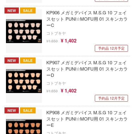
XESRAY STUDIO
チェンソーマン
ect
NEW
SALE
KP906 メガミデバイス M.S.G 10 フェイ
APEX TOYS
月姫 -A piece of blue glass moon-
スセット PUNI☆MOFU用 01 スキンカラ
をねらえ!
ーC
ウクライナ・エース
DC Comics (DCコミックス)
ガン
コトブキヤ
MM考房(プラッツ)
デジモンシリーズ
¥ 1,402
¥1,650
鬼
予約品 12月予定
エクスプラス
ティーンエイジ・ミュータント・ニンジャ
記
トルズ
NEW
SALE
KP907 メガミデバイス M.S.G 10 フェイ
喜玩社(X-PLAY)
ンボール
スセット PUNI☆MOFU用 01 スキンカラ
転生したらスライムだった件
AVIモデル(ビーバーコーポレーション)
ーD
ラ！
D.Gray-man
コトブキヤ
エイビス
ソッとロシア語でデレる隣のアーリャさん
¥ 1,402
¥1,650
転生したら第七王子だったので、気ままに
予約品 12月予定
AZモデル(ビーバーコーポレーション)
極めます
もん
NEW
SALE
MYKデザイン
Dead by Daylight (デッド バイ デイライト
KP908 メガミデバイス M.S.G 10 フェイ
大罪
スセット PUNI☆MOFU用 01 スキンカラ
HMA(エイチエムエー)
人帳
ディズニー
ーE
コトブキヤ