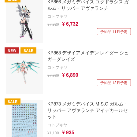
KP866 メガミデバイス ユグドラシス ガ
五等分の花嫁
シャナ
WINGS INC
ルム・リッパー アヴァランチ
コトブキヤ
古見さんは、コミュ症です。
神：NIKKE
ウルティマラティオ(バウマン・ビーバー
¥ 6,732
¥7,920
レーション)
xperiments lain
サイレントヒルシリーズ
予約品 11月予定
ウクライナ・コンドル(バウマン)
エヴァンゲリオン
サクラ大戦
USCP(ウクライニアン・スケール・カー
NEW
SALE
変形ロボ シンカリオン
KP868 デザイアメイデン レイダー シュ
30 MINUTES MISSIONS (サーティ ミニ
ロダクションズ)(ビーバーコーポレーショ
ガーグレイズ
ションズ)
家の子供たち
コトブキヤ
ヴァストモデル(ビーバーコーポレーション
サンダーバード
¥ 6,890
;GATE
¥7,920
ウエムラ塗装店
予約品 12月予定
THE KING OF FIGHTERS
戦
ヴェルテクス
30 MINUTES FANTASY(サーティ ミニッ
アントロボ
SALE
KP873 メガミデバイス M.S.G ガルム・
タジー)
ヴェスパモデルキット(ビーバーコーポレ
ョの奇妙な冒険
リッパー アヴァランチ アイデカールセ
ン)
ット
サイバーパンク: エッジランナーズ
室の人間嫌い教師
コトブキヤ
ヴェスピッドモデル(ビーバーコーポレー
Summer Pockets
¥ 935
ソーマ
¥1,100