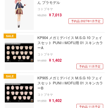
ダイの大冒険
ん プラモデル
号
86TOYS
コトブキヤ
ダーリン・イン・ザ・フランキス
¥ 7,013
¥8,250
破グレンラガン
AMK(ビーバーコーポレーション)
タイムボカンシリーズ
予約品 2027年1月予定
VEる (とらぶる)
ATS-MODELS
ダンガンロンパシリーズ
ィンウェーブ
X-スケールモデルズ(ビーバーコーポレー
SALE
KP904 メガミデバイス M.S.G 10 フェイ
ダンボール戦機
ン・バウマン)
スセット PUNI☆MOFU用 01 スキンカラ
科学の超電磁砲
ーA
ダンダダン
AML(ビーバーコーポレーション)
キ文芸部!
コトブキヤ
¥ 1,402
盾の勇者の成り上がり
MPC(プラッツ)
¥1,650
ベンジャーズ
予約品 11月予定
ダンジョン飯
AMT(プラッツ)
ズフロントライン
SALE
KP905 メガミデバイス M.S.G 10 フェイ
ジェリー
ダイアクロン
XCX
スセット PUNI☆MOFU用 01 スキンカラ
ーB
スフォーマー
MJ STUDIO
超重神グラヴィオン
コトブキヤ
ONLINE
ANYZ(エニーズモデルズ)
超光戦士シャンゼリオン
¥ 1,402
¥1,650
予約品 11月予定
り帽子のアトリエ