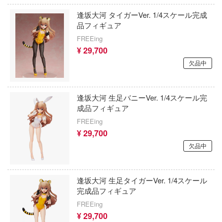
Qシリーズ
工具・素材・他
価格帯
逢坂大河 タイガーVer. 1/4スケール完成
ョンフィギュアシリーズ
総合
溶剤
品フィギュア
・アイテム
て式フィギュアシリーズ
FREEing
ory(ハイ・ストーリー)
ール
ールレーン
¥ 29,700
欠品商品を表示
ーズ(インターアライド)
欠品中
かしトライアングル
化財
メーカー別
ル・シール・ステッカー
ntityV 第五人格 (アイデンティティV)
完成品モデル
逢坂大河 生足バニーVer. 1/4スケール完
ナンス
ドルマスター
成品フィギュア
表示する
ショントイ
素材・部品
FREEing
流星SPTレイズナー
¥ 29,700
るみ
(ディオラマ)
ERTALE
欠品中
カテゴリー
(ページ移動)
プレイ用品
まれ どうぶつの森
クナイツ
プラモデル
逢坂大河 生足タイガーVer. 1/4スケール
完成品フィギュア
ドリッシュセブン
フィギュア
FREEing
プラモデル-アニメ/ゲーム作品別
¥ 29,700
さんぶるスターズ！！