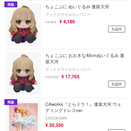
一騎当千
再販
ちょこぷに ぬいぐるみ 逢坂大河
の子
犬夜叉
グッドスマイルカンパニー
香辛料
¥ 4,180
¥4,400
イースシリーズ
妹がこんなに可愛いわけがない
欠品中
宇崎ちゃんは遊びたい!
ランキング
宇宙の騎士テッカマンブレード
の天使様にいつの間にか駄目人間にされ
ちょこぷに おおきな40cmぬいぐるみ 逢
た件
VALKYRIE TUNE
坂大河
ちゃんはおしまい!
グッドスマイルカンパニー
VALORANT
¥ 17,765
¥18,700
ライダー
ウルトラマン (ULTRAMAN)
欠品中
8号
うる星やつら
実力者になりたくて!
再販
CAworks『とらドラ！』逢坂大河 ウェ
ウマ娘 プリティーダービー
ディングドレスver.
きしょうじょ!!
KADOKAWA
宇宙戦艦ヤマト
これくしょん -艦これ-
¥ 20,350