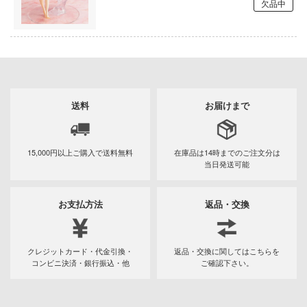
ELDEN RING
欠品中
、お借りします
英雄伝説 軌跡シリーズ
や様は告らせたい？～天才たちの恋愛頭
～
炎炎ノ消防隊
師ヒットマンREBORN!
オーバーロード
ルズ&パンツァー
送料
お届けまで
推しの子
グルイ
狼と香辛料
戦記ドラグナー
15,000円以上ご購入で
送料無料
在庫品は14時までの
ご注文分は
当日発送可能
俺の妹がこんなに可愛いわけがない
ラ
王様ランキング
お支払方法
返品・交換
コウの許嫁
お隣の天使様にいつの間にか駄目人間に
r×Malice
た件
クレジットカード・代金引換・
返品・交換に関してはこちらを
ボーイビバップ
コンビニ決済・銀行振込・他
ご確認下さい。
お兄ちゃんはおしまい!
ダムシリーズ
仮面ライダー