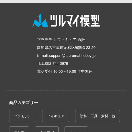
忍者隊ガッチャマン
怪獣8号
ドキャプターさくら
陰の実力者になりたくて!
ルズバンドクライ
かげきしょうじょ!!
ルガンレディ
プラモデル フィギュア 通販
艦隊これくしょん -艦これ-
ティクラウン
愛知県名古屋市昭和区鶴舞3-23-20
E-mail.support@tsurumai-hobby.jp
彼女、お借りします
創世記モスピーダ
TEL.
052-744-0979
かぐや様は告らせたい？～天才たちの恋
肉マン
電話受付 10:00～19:00 年中無休
～
ラキル
家庭教師ヒットマンREBORN!
英雄伝説
ガールズ&パンツァー
漂流バイファム
商品カテゴリー
賭ケグルイ
特急 ミルキー☆サブウェイ
プラモデル
フィギュア
塗料・工具・素材・他
機甲戦記ドラグナー
ーティーハニー