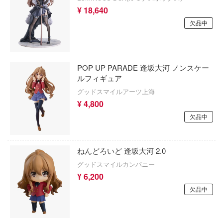
ちゃんは遊びたい!
¥ 18,640
アイドリッシュセブン
欠品中
の騎士テッカマンブレード
あんさんぶるスターズ！！
YRIE TUNE
アオのハコ
ORANT
POP UP PARADE 逢坂大河 ノンスケー
アルカナディア
ルフィギュア
ラマン (ULTRAMAN)
グッドスマイルアーツ上海
AKIRA
星やつら
¥ 4,800
アトリエシリーズ
欠品中
娘 プリティーダービー
アーマード・コア
戦艦ヤマト
ねんどろいど 逢坂大河 2.0
痛いのは嫌なので防御力に極振りしたい
N RING
す。
グッドスマイルカンパニー
¥ 6,200
伝説 軌跡シリーズ
伊藤潤二『マニアック』
欠品中
ノ消防隊
頭文字D (イニシャルD)
バーロード