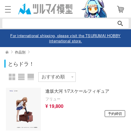
表示商品
電話で注文・問い合わせ
1
052-744-0979
電話受付 10:00～19:00
年中無休
For international shipping, please visit the TSURUMAI HOBBY
international store.
ログイン
会員登録
絞り込む
作品別
メーカー
とらドラ！
商品
閲覧履歴
お気に入り
カテゴリー
作品別
逢坂大河 1/7スケールフィギュア
デル
フリュー
¥ 19,800
デル-アニメ/ゲーム作品別
ュア
スケール
予約締切
デル-シリーズ別
ュア-アニメ/ゲーム作品別
ー・トイ
リー
ュア-シリーズ別