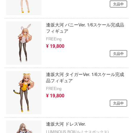
ミニカー・トイ
プラモデル-シリーズ別
フィギュア-アニメ/ゲーム作品別
欠品中
のハコ
塗料・工具・素材・他
ミリタリー
フィギュア-シリーズ別
チョロQシリーズ
カナディア
逢坂大河 バニーVer. 1/6スケール完成品
乗り物
作品別
アクションフィギュアシリーズ
トミカ総合
塗料・溶剤
A
フィギュア
パーツ・アイテム
FREEing
組み立て式フィギュアシリーズ
Hi-Story(ハイ・ストーリー)
塗装ツール
リエシリーズ
アズールレーン
¥ 19,800
恐竜
動物系
モデラーズ(インターアライド)
マード・コア
工具
欠品中
あやかしトライアングル
城・文化財
ドール
のは嫌なので防御力に極振りしたいと思
自動車メーカー別
デカール・シール・ステッカー
IdentityV 第五人格 (アイデンティティV)
す。
逢坂大河 タイガーVer. 1/6スケール完成
美プラ
その他完成品モデル
メンテナンス
アイドルマスター
品フィギュア
潤二『マニアック』
FREEing
コレクショントイ
自作用素材・部品
蒼き流星SPTレイズナー
D (イニシャルD)
¥ 19,800
ぬいぐるみ
ジオラマ(ディオラマ)
UNDERTALE
欠品中
当千
ディスプレイ用品
あつまれ どうぶつの森
叉
逢坂大河 ドレスVer.
スシリーズ
アークナイツ
LUMINOUS BOX(ルミナスボックス)