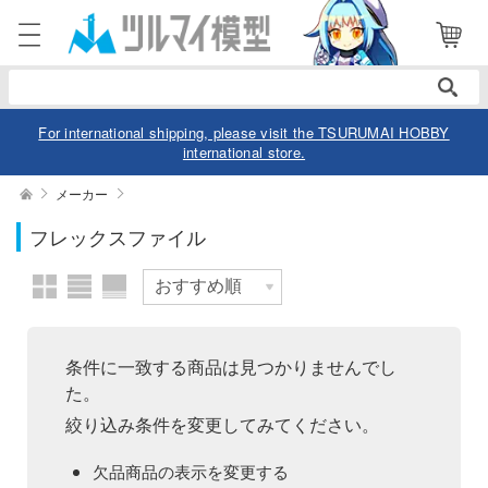
表示商品
電話で注文・問い合わせ
052-744-0979
電話受付 10:00～19:00
年中無休
For international shipping, please visit the TSURUMAI HOBBY
international store.
ログイン
会員登録
絞り込む
メーカー
価格帯
フレックスファイル
商品
閲覧履歴
お気に入り
カテゴリー
欠品商品を表示
デル
条件に一致する商品は見つかりませんでし
た。
デル-アニメ/ゲーム作品別
ュア
絞り込み条件を変更してみてください。
デル-シリーズ別
ュア-アニメ/ゲーム作品別
ー・トイ
表示する
欠品商品の表示を変更する
リー
ュア-シリーズ別