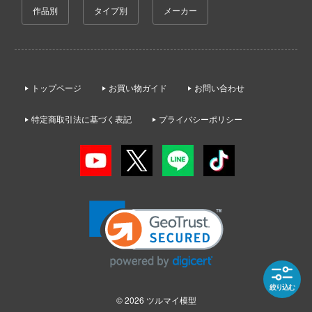
ゃんは遊びたい!
アーマード・コア
作品別
タイプ別
メーカー
アネックスツール
ドスマイルカンパニー
騎士テッカマンブレード
痛いのは嫌なので防御力に極振りしたいと
Amusing Hobby(ビーバーコーポレーション
ブキヤ
す。
IE TUNE
IBGモデルス(バウマン・ビーバーコーポ
ドハンド
伊藤潤二『マニアック』
ョン)
ANT
トップページ
お買い物ガイド
お問い合わせ
頭文字D (イニシャルD)
マン (ULTRAMAN)
アムス(ビーバーコーポレーション)
特定商取引法に基づく表記
プライバシーポリシー
クレオス
やつら
一騎当千
IATOYS(アイエートイズ)
練
 プリティーダービー
犬夜叉
アーモリー(バウマン・ビーバーコーポレ
A
ン)
艦ヤマト
イースシリーズ
ナー色彩株式会社
IOMキット(ビーバーコーポレーション)
 RING
宇崎ちゃんは遊びたい!
ヤ
株式会社 アーテック
説 軌跡シリーズ
宇宙の騎士テッカマンブレード
(ビーバーコーポレーション)
消防隊
アイコニックスタジオ
VALKYRIE TUNE
ラトミー
絞り込む
ーロード
アズール・フロム(ビーバーコーポレーショ
© 2026
ツルマイ模型
VALORANT
ーテック