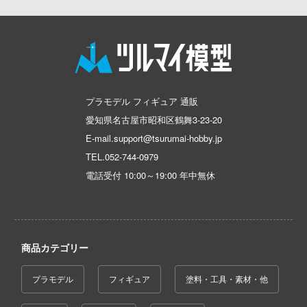
動物
その他完成品モデル
メンテナンス
アイドルマスター
戦車・軍用車両
Armabianca
ハコ
他
コレクショントイ
自作用素材・部品
蒼き流星SPTレイズナー
鉄道
ナディア
アルマホビー(ビーバーコーポレーション)
ぬいぐるみ
ジオラマ(ディオラマ)
カー
UNDERTALE
宇宙
アルゴファイルジャパン
エシリーズ
ディスプレイ用品
あつまれ どうぶつの森
ゴファイルジャパン
船・潜水艦
アルゴ舎
プラモデル フィギュア 通販
ード・コア
愛知県名古屋市昭和区鶴舞3-23-20
アークナイツ
文化教材社
建物・城
ARCADIA
E-mail.support@tsurumai-hobby.jp
は嫌なので防御力に極振りしたいと思いま
ター
アイドリッシュセブン
ロボット
IDAPテクノロジー(バウマン)
TEL.
052-744-0979
 CORPORATION
電話受付 10:00～19:00 年中無休
あんさんぶるスターズ！！
人・動物
AOTORI MODEL(ハセガワ)
二『マニアック』
 TOYS
アオのハコ
その他
青島文化教材社
 (イニシャルD)
デザイン
アルカナディア
千
ICM(ハセガワ)
商品カテゴリー
ンジュ・ルージュ
AKIRA
大漫匠Animester
堂
プラモデル
フィギュア
塗料・工具・素材・他
シリーズ
アトリエシリーズ
AniGame
アノーツ