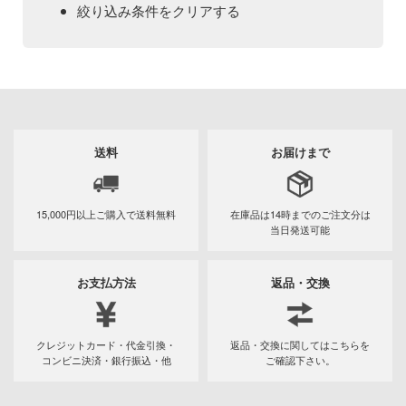
Qシリーズ
工具・素材・他
絞り込み条件をクリアする
ョンフィギュアシリーズ
総合
溶剤
カテゴリー
(ページ移動)
・アイテム
て式フィギュアシリーズ
ory(ハイ・ストーリー)
ール
ルレーン
プ別
プラモデル
ーズ(インターアライド)
しトライアングル
化財
トラック・バイク
メーカー別
フィギュア
ル・シール・ステッカー
プラモデル-アニメ/ゲーム作品別
ityV 第五人格 (アイデンティティV)
送料
お届けまで
機・ヘリ
完成品モデル
ナンス
ミニカー・トイ
ルマスター
プラモデル-シリーズ別
フィギュア-アニメ/ゲーム作品別
・軍用車両
ショントイ
素材・部品
15,000円以上ご購入で
送料無料
在庫品は14時までの
ご注文分は
星SPTレイズナー
塗料・工具・素材・他
ミリタリー
フィギュア-シリーズ別
チョロQシリーズ
当日発送可能
るみ
(ディオラマ)
TALE
乗り物
作品別
アクションフィギュアシリーズ
トミカ総合
塗料・溶剤
プレイ用品
お支払方法
返品・交換
れ どうぶつの森
パーツ・アイテム
組み立て式フィギュアシリーズ
タイプ別
Hi-Story(ハイ・ストーリー)
塗装ツール
潜水艦
アズールレーン
ナイツ
恐竜
動物系
モデラーズ(インターアライド)
メーカー
・城
工具
あやかしトライアングル
車・トラック・バイク
クレジットカード・代金引換・
返品・交換に関してはこちらを
リッシュセブン
コンビニ決済・銀行振込・他
ご確認下さい。
城・文化財
ドール
ット
自動車メーカー別
デカール・シール・ステッカー
IdentityV 第五人格 (アイデンティティV)
飛行機・ヘリ
アワートレジャー
んぶるスターズ！！
美プラ