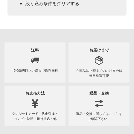
Qシリーズ
工具・素材・他
絞り込み条件をクリアする
ョンフィギュアシリーズ
総合
溶剤
表示する
・アイテム
て式フィギュアシリーズ
ory(ハイ・ストーリー)
ール
ナイツ
プ別
ーズ(インターアライド)
ityV 第五人格 (アイデンティティV)
カテゴリー
(ページ移動)
化財
トラック・バイク
メーカー別
ル・シール・ステッカー
星SPTレイズナー
送料
お届けまで
機・ヘリ
完成品モデル
プラモデル
ナンス
れ どうぶつの森
・軍用車両
ショントイ
素材・部品
15,000円以上ご購入で
送料無料
在庫品は14時までの
ご注文分は
フィギュア
ード・コア
プラモデル-アニメ/ゲーム作品別
当日発送可能
潜水艦
るみ
プレイ用品
しトライアングル
ミニカー・トイ
プラモデル-シリーズ別
フィギュア-アニメ/ゲーム作品別
お支払方法
返品・交換
(ディオラマ)
ルレーン
塗料・工具・素材・他
ミリタリー
フィギュア-シリーズ別
チョロQシリーズ
エシリーズ
乗り物
作品別
アクションフィギュアシリーズ
トミカ総合
・城
塗料・溶剤
クレジットカード・代金引換・
返品・交換に関してはこちらを
TALE
コンビニ決済・銀行振込・他
ご確認下さい。
パーツ・アイテム
組み立て式フィギュアシリーズ
ット
タイプ別
Hi-Story(ハイ・ストーリー)
塗装ツール
アークナイツ
ルマスター