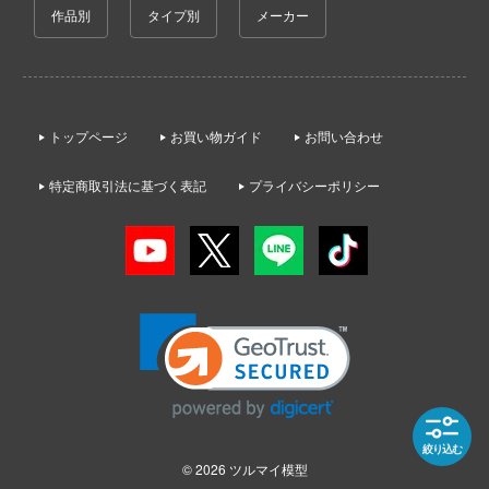
ゃんは遊びたい!
作品別
タイプ別
メーカー
AKIRA
大漫匠Animester
ドスマイルカンパニー
やつら
アオのハコ
AniGame
ブキヤ
IE TUNE
アルカナディア
アネックスツール
ドハンド
ANT
トップページ
お買い物ガイド
お問い合わせ
イースシリーズ
Amusing Hobby(ビーバーコーポレーション
 プリティーダービー
特定商取引法に基づく表記
プライバシーポリシー
伊藤潤二『マニアック』
クレオス
IBGモデルス(バウマン・ビーバーコーポ
艦ヤマト
ョン)
練
犬夜叉
騎士テッカマンブレード
アムス(ビーバーコーポレーション)
A
頭文字D (イニシャルD)
マン (ULTRAMAN)
IATOYS(アイエートイズ)
ナー色彩株式会社
一騎当千
説 軌跡シリーズ
アーモリー(バウマン・ビーバーコーポレ
ヤ
痛いのは嫌なので防御力に極振りしたいと
ン)
 RING
す。
(ビーバーコーポレーション)
消防隊
IOMキット(ビーバーコーポレーション)
宇崎ちゃんは遊びたい!
ラトミー
絞り込む
辛料
株式会社 アーテック
© 2026
ツルマイ模型
うる星やつら
ーテック