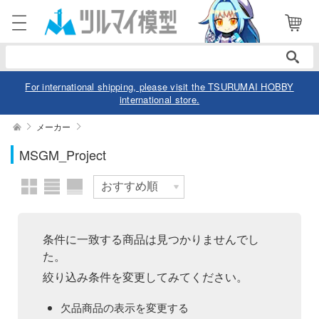
表示商品
電話で注文・問い合わせ
052-744-0979
電話受付 10:00～19:00
年中無休
For international shipping, please visit the TSURUMAI HOBBY
international store.
ログイン
会員登録
絞り込む
メーカー
スケール
MSGM_Project
商品
閲覧履歴
お気に入り
カテゴリー
価格帯
デル
条件に一致する商品は見つかりませんでし
た。
デル-アニメ/ゲーム作品別
ュア
絞り込み条件を変更してみてください。
欠品商品を表示
デル-シリーズ別
ュア-アニメ/ゲーム作品別
ー・トイ
欠品商品の表示を変更する
リー
ュア-シリーズ別