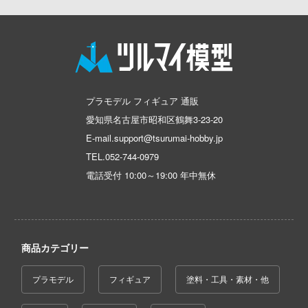
恐竜
動物
動物系
モデラーズ(インターアライド)
メーカー
工具
IdentityV 第五人格 (アイデンティティV)
車・トラック・バイク
リッシュセブン
他
城・文化財
ドール
自動車メーカー別
デカール・シール・ステッカー
蒼き流星SPTレイズナー
んぶるスターズ！！
飛行機・ヘリ
アワートレジャー
美プラ
その他完成品モデル
メンテナンス
カー
あつまれ どうぶつの森
戦車・軍用車両
Armabianca
コレクショントイ
ハコ
自作用素材・部品
アーマード・コア
ゴファイルジャパン
船・潜水艦
アルマホビー(ビーバーコーポレーション)
プラモデル フィギュア 通販
ナディア
ぬいぐるみ
愛知県名古屋市昭和区鶴舞3-23-20
ディスプレイ用品
文化教材社
あやかしトライアングル
宇宙
アルゴファイルジャパン
E-mail.support@tsurumai-hobby.jp
シリーズ
ター
ジオラマ(ディオラマ)
アズールレーン
鉄道
アルゴ舎
TEL.
052-744-0979
二『マニアック』
 CORPORATION
電話受付 10:00～19:00 年中無休
アトリエシリーズ
建物・城
ARCADIA
 TOYS
UNDERTALE
ロボット
IDAPテクノロジー(バウマン)
 (イニシャルD)
デザイン
アイドルマスター
人・動物
AOTORI MODEL(ハセガワ)
商品カテゴリー
千
ンジュ・ルージュ
アイドリッシュセブン
その他
青島文化教材社
は嫌なので防御力に極振りしたいと思いま
堂
プラモデル
フィギュア
塗料・工具・素材・他
あんさんぶるスターズ！！
ICM(ハセガワ)
アノーツ