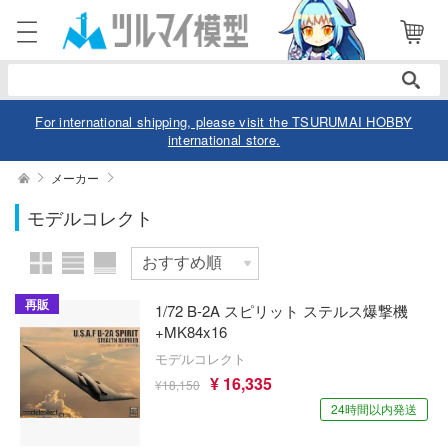
表示商品
電話で注文・問い合わせ
052-744-0979
電話受付 10:00～19:00
年中無休
For international shipping, please visit the TSURUMAI HOBBY
international store.
ログイン
会員登録
絞り込む
メーカー
スケール
モデルコレクト
商品
閲覧履歴
お気に入り
カテゴリー
価格帯
再販
1/72 B-2A スピリット ステルス爆撃機
デル
+MK84x16
モデルコレクト
デル-アニメ/ゲーム作品別
ュア
¥ 16,335
¥18,150
欠品商品を表示
デル-シリーズ別
ュア-アニメ/ゲーム作品別
24時間以内発送
ー・トイ
リー
ュア-シリーズ別