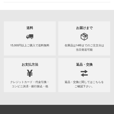
Qシリーズ
工具・素材・他
ョンフィギュアシリーズ
総合
溶剤
表示する
・アイテム
て式フィギュアシリーズ
ory(ハイ・ストーリー)
ール
ルレーン
プ別
送料
お届けまで
ーズ(インターアライド)
しトライアングル
カテゴリー
(ページ移動)
化財
トラック・バイク
メーカー別
ル・シール・ステッカー
ityV 第五人格 (アイデンティティV)
15,000円以上ご購入で
送料無料
在庫品は14時までの
ご注文分は
機・ヘリ
完成品モデル
プラモデル
当日発送可能
ナンス
ルマスター
・軍用車両
ショントイ
素材・部品
フィギュア
星SPTレイズナー
プラモデル-アニメ/ゲーム作品別
お支払方法
返品・交換
るみ
(ディオラマ)
TALE
ミニカー・トイ
プラモデル-シリーズ別
フィギュア-アニメ/ゲーム作品別
プレイ用品
れ どうぶつの森
クレジットカード・代金引換・
返品・交換に関してはこちらを
塗料・工具・素材・他
ミリタリー
フィギュア-シリーズ別
チョロQシリーズ
潜水艦
コンビニ決済・銀行振込・他
ご確認下さい。
ナイツ
乗り物
作品別
アクションフィギュアシリーズ
トミカ総合
・城
塗料・溶剤
リッシュセブン
パーツ・アイテム
組み立て式フィギュアシリーズ
ット
タイプ別
Hi-Story(ハイ・ストーリー)
塗装ツール
アズールレーン
んぶるスターズ！！