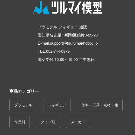
恐竜
動物
動物系
モデラーズ(インターアライド)
メーカー
工具
あやかしトライアングル
車・トラック・バイク
ハコ
他
城・文化財
ドール
自動車メーカー別
デカール・シール・ステッカー
IdentityV 第五人格 (アイデンティティV)
ナディア
飛行機・ヘリ
アワートレジャー
美プラ
プラモデル フィギュア 通販
その他完成品モデル
メンテナンス
カー
アイドルマスター
戦車・軍用車両
Armabianca
愛知県名古屋市昭和区鶴舞3-23-20
コレクショントイ
エシリーズ
自作用素材・部品
蒼き流星SPTレイズナー
ゴファイルジャパン
鉄道
アルマホビー(ビーバーコーポレーション)
E-mail.support@tsurumai-hobby.jp
TEL.
052-744-0979
ード・コア
ぬいぐるみ
ジオラマ(ディオラマ)
文化教材社
UNDERTALE
宇宙
アルゴファイルジャパン
電話受付 10:00～19:00 年中無休
は嫌なので防御力に極振りしたいと思いま
ター
ディスプレイ用品
あつまれ どうぶつの森
船・潜水艦
アルゴ舎
 CORPORATION
アークナイツ
建物・城
ARCADIA
二『マニアック』
 TOYS
アイドリッシュセブン
商品カテゴリー
ロボット
 (イニシャルD)
IDAPテクノロジー(バウマン)
デザイン
あんさんぶるスターズ！！
千
人・動物
AOTORI MODEL(ハセガワ)
プラモデル
フィギュア
塗料・工具・素材・他
ンジュ・ルージュ
アオのハコ
その他
青島文化教材社
堂
作品別
タイプ別
メーカー
シリーズ
アルカナディア
ICM(ハセガワ)
アノーツ