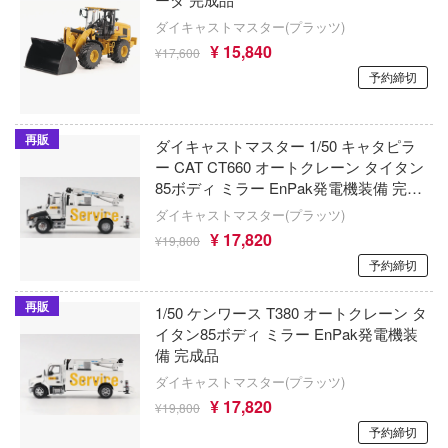
ゴッドハンド
マジンガーシリーズ
ダイキャストマスター(プラッツ)
放
SUNRISEPOP
¥ 15,840
¥17,600
ミニオンズ
戰記
予約締切
SABREモデル
無期迷途
隊07式戦車 なっちん
サイバーホビー
再販
ダイキャストマスター 1/50 キャタピラ
ス・リコイル
無職転生 ～異世界行ったら本気だす～
ー CAT CT660 オートクレーン タイタン
サイバーエージェント
ゼロから始める異世界生活
85ボディ ミラー EnPak発電機装備 完成
無限邂逅メガロマリア
品 塗装済ダイキャストモデル完成品
サルビノスJRモデルズ(プラッツ)
ダイキャストマスター(プラッツ)
アーモリー
DM85785
名探偵コナン
¥ 17,820
¥19,800
SUN QUEEN
：1999
予約締切
メイドインアビス
月見草 SUNDROPS
クマ
再販
1/50 ケンワース T380 オートクレーン タ
メタファー:リファンタジオ
イタン85ボディ ミラー EnPak発電機装
ザ・ボディ(ビーバーコーポレーション)
くシリーズ
備 完成品
メカトロウィーゴ
斎藤塗料株式会社
ンメイデン
ダイキャストマスター(プラッツ)
メダロット
¥ 17,820
¥19,800
(ルビー)
33 INDUSTRY
予約締切
メタルギアシリーズ