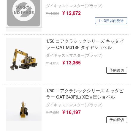
Qシリーズ
工具・素材・他
ダイキャストマスター(プラッツ)
ョンフィギュアシリーズ
総合
¥ 12,672
溶剤
¥14,080
表示する
・アイテム
1～3日以内発送
て式フィギュアシリーズ
ory(ハイ・ストーリー)
ール
ルレーン
プ別
ーズ(インターアライド)
しトライアングル
1/50 コアクラシックシリーズ キャタピ
カテゴリー
(ページ移動)
化財
トラック・バイク
メーカー別
ラー CAT M318F タイヤショベル
ル・シール・ステッカー
ityV 第五人格 (アイデンティティV)
機・ヘリ
ダイキャストマスター(プラッツ)
完成品モデル
プラモデル
ナンス
ルマスター
¥ 13,365
¥14,850
・軍用車両
ショントイ
素材・部品
予約締切
フィギュア
星SPTレイズナー
プラモデル-アニメ/ゲーム作品別
るみ
(ディオラマ)
TALE
ミニカー・トイ
プラモデル-シリーズ別
フィギュア-アニメ/ゲーム作品別
1/50 コアクラシックシリーズ キャタピ
プレイ用品
れ どうぶつの森
ラー CAT 349F(L) XE油圧ショベル
塗料・工具・素材・他
ミリタリー
フィギュア-シリーズ別
チョロQシリーズ
潜水艦
ダイキャストマスター(プラッツ)
ナイツ
乗り物
作品別
アクションフィギュアシリーズ
トミカ総合
・城
¥ 16,197
塗料・溶剤
¥17,050
リッシュセブン
予約締切
パーツ・アイテム
組み立て式フィギュアシリーズ
ット
タイプ別
Hi-Story(ハイ・ストーリー)
塗装ツール
アズールレーン
んぶるスターズ！！