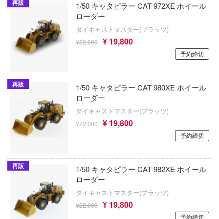
ウクライナ・エース
DC Comics (DCコミックス)
再販
1/50 キャタピラー CAT 972XE ホイール
ローダー
ect
MM考房(プラッツ)
デジモンシリーズ
ダイキャストマスター(プラッツ)
をねらえ!
¥ 19,800
エクスプラス
¥22,000
ティーンエイジ・ミュータント・ニンジャ
トルズ
予約締切
ガン
喜玩社(X-PLAY)
転生したらスライムだった件
鬼
AVIモデル(ビーバーコーポレーション)
再販
1/50 キャタピラー CAT 980XE ホイール
記
D.Gray-man
ローダー
エイビス
ンボール
ダイキャストマスター(プラッツ)
転生したら第七王子だったので、気ままに
AZモデル(ビーバーコーポレーション)
極めます
¥ 19,800
¥22,000
ラ！
予約締切
MYKデザイン
Dead by Daylight (デッド バイ デイライト
ソッとロシア語でデレる隣のアーリャさん
HMA(エイチエムエー)
ディズニー
もん
再販
1/50 キャタピラー CAT 982XE ホイール
ローダー
Hモデルデカール(ビーバーコーポレーショ
DEATH NOTE
大罪
ダイキャストマスター(プラッツ)
ARTOプロダクション(ビーバーコーポレ
デート・ア・ライブ
人帳
¥ 19,800
¥22,000
ン)
予約締切