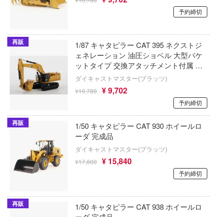
コッパーステートモデル(ビーバーコーポ
魔法少女にあこがれて
予約締切
発バーンブレイバーン
ョン)
イディーン
マクロス
コバアニ模型工房
再販
1/87 キャタピラー CAT 395 ネクストジ
☆白書
魔女の旅々
コーギー
ェネレーション 油圧ショベル 大型バケ
ットタイプ 交換アタッチメント付属 金
処す 懲罰勇者9004隊刑務記録
負けヒロインが多すぎる！
COSMOS SORA STUDIO
属履帯仕様
ダイキャストマスター(プラッツ)
リーズ
¥ 9,702
魔法少女ノ魔女裁判
¥10,780
KOITAKE
予約締切
ムライトルーパー
魔神英雄伝ワタル
コトブキヤ
ォッチ
再販
1/50 キャタピラー CAT 930 ホイールロ
魔動王グランゾート
コータリモデルス(ビーバーコーポレーショ
ーダ 完成品
ARS
ダイキャストマスター(プラッツ)
魔弾戦記リュウケンドー
光栄堂
ノソラ
¥ 15,840
¥17,600
Machinen Krieger(マシーネンクリーガー)
コラモデルス(ビーバーコーポレーション)
予約締切
イブ！
魔法騎士レイアース
コペッキースケールモデルズ(ビーバーコ
/2
ーション)
再販
1/50 キャタピラー CAT 938 ホイールロ
マブラヴ
すた
ーダ 完成品