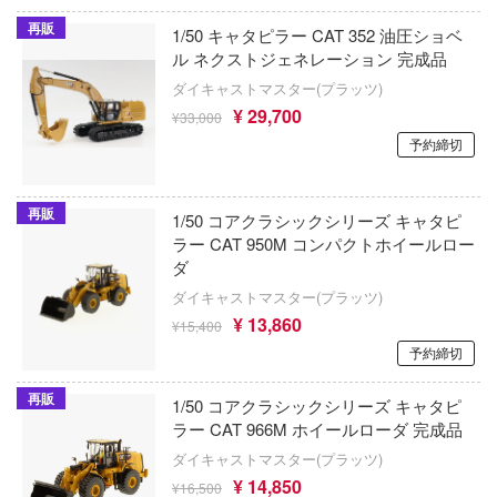
に剣心
サンダーモデル(バウマン/ハセガワ)
再販
モブサイコ100
1/50 キャタピラー CAT 352 油圧ショベ
マン
サルボモデル(VIC)
ル ネクストジェネレーション 完成品
メガミデバイス
ップ
ダイキャストマスター(プラッツ)
サン・ディテール(ビーバーコーポレーショ
¥ 29,700
¥33,000
鳴潮
IECE (ワンピース)
サンスター
予約締切
モンスターハンター
ンマン
新時模型
再販
やはり俺の青春ラブコメはまちがっている
1/50 コアクラシックシリーズ キャタピ
Zimiモデル(ハセガワ)
ラー CAT 950M コンパクトホイールロー
遊☆戯☆王デュエルモンスターズ
ダ
XIAOT(シャオティー)
ダイキャストマスター(プラッツ)
ゆるキャン△
¥ 13,860
シュエンホワスタジオ
¥15,400
ユニコーンオーバーロード
予約締切
ジュウロクホウイ
勇気爆発バーンブレイバーン
再販
1/50 コアクラシックシリーズ キャタピ
ジャダトイズ
ラー CAT 966M ホイールローダ 完成品
勇者ライディーン
ダイキャストマスター(プラッツ)
ジョニーライトニング
¥ 14,850
幽☆遊☆白書
¥16,500