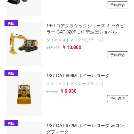
ジェソン(ジェイソン)・スタジオ(バウマ
予約締切
バーコーポレーション))
勇者刑に処す 懲罰勇者9004隊刑務記録
ジュエルケース
勇者シリーズ
再販
1/50 コアクラシックシリーズ キャタピ
ラー CAT 320F L 中型油圧ショベル
C&Craft
鎧伝サムライトルーパー
ダイキャストマスター(プラッツ)
C&A Global Ltd. X CCSTOYS
妖怪ウォッチ
¥ 13,860
¥15,400
予約締切
CCP
幼稚園WARS
JUST TOYS
ヨスガノソラ
再販
1/87 CAT 966M ホイールローダ
JTTツリー(プラッツ)
ラブライブ！
ダイキャストマスター(プラッツ)
¥ 6,930
¥7,700
HOZAN(ホーザン)
らんま1/2
予約締切
JOYTOY
らき☆すた
JYKYS
楽園追放
再販
1/87 CAT 972M ホイールローダ w/ロン
SynQ Lab.
グフォーク
羅小黑戰記