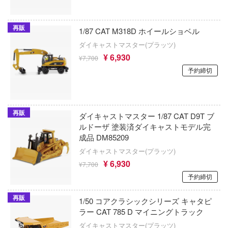
CLANNAD
コトブキ飛行隊
ILIAD DESIGN(ビーバーコーポレーション
SSSS.DYNAZENON/GRIDMAN
再販
んちのメイドラゴン
1/87 CAT M318D ホイールショベル
インペリアルホビープロダクション(ビー
ーポレーション)
クラッシャージョウ
ダイキャストマスター(プラッツ)
¥ 6,930
¥7,700
E-Model(プラッツ/童友社)
クレヨンしんちゃん
晴らしい世界に祝福を！
予約締切
株式会社イクリエ
デンカムイ
くまモン
の花嫁
Eclipse Collectibles
黒子のバスケ
再販
ダイキャストマスター 1/87 CAT D9T ブ
んは、コミュ症です。
ルドーザ 塗装済ダイキャストモデル完
イドラ(ビーバーコーポレーション)
薬屋のひとりごと
成品 DM85209
ントヒルシリーズ
Eclipse Feather
攻殻機動隊
ダイキャストマスター(プラッツ)
¥ 6,930
大戦
¥7,700
E.Monster
ゲッターロボ
予約締切
NUTES MISSIONS (サーティ ミニッツ ミッ
EASTERN EXPRESS(イースタンエクス
原神
)
再販
1/50 コアクラシックシリーズ キャタピ
EUSUN
ラー CAT 785 D マイニングトラック
恋は双子で割り切れない
ーバード
ダイキャストマスター(プラッツ)