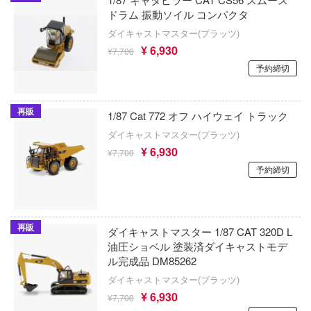
サイレントヒルシリーズ
シャナ
ドラム 振動ソイル コンパクタ
ウクライナ・コンドル(バウマン)
ダイキャストマスター(プラッツ)
サクラ大戦
神：NIKKE
¥ 6,930
¥7,700
USCP(ウクライニアン・スケール・カー
30 MINUTES MISSIONS (サーティ ミニ
xperiments lain
予約締切
ロダクションズ)(ビーバーコーポレーショ
ションズ)
エヴァンゲリオン
ヴァストモデル(ビーバーコーポレーション
サンダーバード
再販
1/87 Cat 772 オフ ハイウェイ トラック
変形ロボ シンカリオン
ウエムラ塗装店
ダイキャストマスター(プラッツ)
THE KING OF FIGHTERS
家の子供たち
¥ 6,930
¥7,700
ヴェルテクス
30 MINUTES FANTASY(サーティ ミニッ
予約締切
;GATE
タジー)
ヴェスパモデルキット(ビーバーコーポレ
戦
ン)
サイバーパンク: エッジランナーズ
アントロボ
ヴェスピッドモデル(ビーバーコーポレー
再販
ダイキャストマスター 1/87 CAT 320D L
Summer Pockets
油圧ショベル 塗装済ダイキャストモデ
ョの奇妙な冒険
VIARGIEY(ヴァイアルギー)
ル完成品 DM85262
30 MINUTES SISTERS (サーティ ミニッ
室の人間嫌い教師
ターズ)
ダイキャストマスター(プラッツ)
VISION
¥ 6,930
¥7,700
ソーマ
終末のハーレム
Vivify