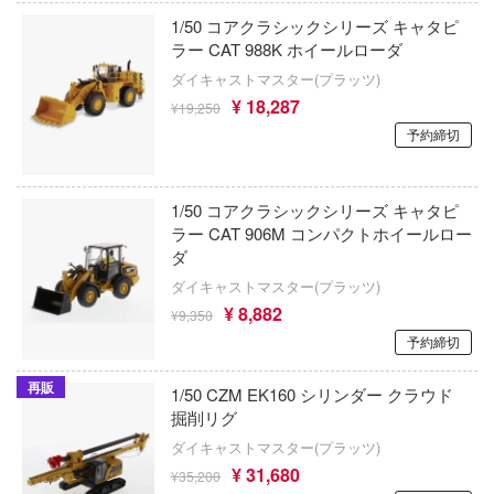
恐竜
動物
動物系
モデラーズ(インターアライド)
メーカー
工具
あやかしトライアングル
車・トラック・バイク
ハコ
1/50 コアクラシックシリーズ キャタピ
他
城・文化財
ラー CAT 988K ホイールローダ
ドール
自動車メーカー別
デカール・シール・ステッカー
IdentityV 第五人格 (アイデンティティV)
ナディア
飛行機・ヘリ
アワートレジャー
ダイキャストマスター(プラッツ)
美プラ
その他完成品モデル
メンテナンス
カー
¥ 18,287
アイドルマスター
¥19,250
戦車・軍用車両
Armabianca
予約締切
コレクショントイ
エシリーズ
自作用素材・部品
蒼き流星SPTレイズナー
ゴファイルジャパン
鉄道
アルマホビー(ビーバーコーポレーション)
ード・コア
ぬいぐるみ
ジオラマ(ディオラマ)
文化教材社
UNDERTALE
宇宙
アルゴファイルジャパン
1/50 コアクラシックシリーズ キャタピ
は嫌なので防御力に極振りしたいと思いま
ラー CAT 906M コンパクトホイールロー
ター
ディスプレイ用品
あつまれ どうぶつの森
船・潜水艦
アルゴ舎
ダ
 CORPORATION
アークナイツ
ダイキャストマスター(プラッツ)
建物・城
ARCADIA
二『マニアック』
¥ 8,882
¥9,350
 TOYS
アイドリッシュセブン
ロボット
 (イニシャルD)
IDAPテクノロジー(バウマン)
予約締切
デザイン
あんさんぶるスターズ！！
千
人・動物
AOTORI MODEL(ハセガワ)
再販
1/50 CZM EK160 シリンダー クラウド
ンジュ・ルージュ
掘削リグ
アオのハコ
その他
青島文化教材社
堂
ダイキャストマスター(プラッツ)
シリーズ
アルカナディア
ICM(ハセガワ)
¥ 31,680
¥35,200
アノーツ