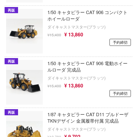
ァー:リファンタジオ
僕の心のヤバイやつ
KEYAKI Hobby
再販
1/50 キャタピラー CAT 906 コンパクト
ロウィーゴ
ホイールローダ
鬼灯の冷徹
ゲートウェイ・オートアート・ジャパン
ダイキャストマスター(プラッツ)
ット
ぼっち・ざ・ろっく!
KEMO
¥ 13,860
¥15,400
ギアシリーズ
予約締切
ポケモン
KC JAPAN
コ100
ポチっと発明 ピカちんキット
プラッツ×ケンクラフト
再販
1/50 キャタピラー CAT 906 電動ホイー
デバイス
崩壊シリーズ
ルローダ 完成品
KKスケール
ダイキャストマスター(プラッツ)
僕のヒーローアカデミア
ケス
¥ 13,860
¥15,400
ターハンター
予約締切
ボーカロイド
ゴールデンヘッド
俺の青春ラブコメはまちがっている
MARUTTOYS(マルットイズ)
ゴッドブレイブスタジオ(グッドスマイル
☆王デュエルモンスターズ
再販
1/87 キャタピラー CAT D11 ブルドーザ
ニー)
MARVEL (マーベル)
TKNデザイン 金属履帯付属 完成品
ャン△
国際貿易
ダイキャストマスター(プラッツ)
魔法少女まどかマギカ
ーンオーバーロード
¥ 9,702
¥10,780