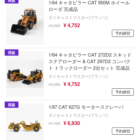
再販
銀河特急 ミルキー☆サブウェイ
1/64 キャタピラー CAT 950M ホイール
ンしんちゃん
インフィニモデル(ピットロード)
ローダ 完成品
キューティーハニー
ン
ダイキャストマスター(プラッツ)
INART(ユニオンクリエイティブ)
¥ 4,752
¥5,280
バスケ
キャプテン翼
ITALERI(プラッツ)
予約締切
ひとりごと
鬼滅の刃
インフィニティスタチュー
動隊
境界戦機
再販
1/64 キャタピラー CAT 272D2 スキッド
インテリジェントシステムズ(グッドスマ
ステアローダー & CAT 297D2 コンパク
ーロボ
ンパニー)
GUILTY GEARシリーズ
ト トラックローダー 2台セット 完成品
ダイキャストマスター(プラッツ)
イクソ
強殖装甲ガイバー
¥ 4,752
¥5,280
子で割り切れない
イェンモデル(ビーバーコーポレーション)
機動警察パトレイバー
予約締切
線
INFOCUS
キャッツ・アイ
再販
1/87 CAT 627G モータースクレーパ
の鬼太郎
ダイキャストマスター(プラッツ)
Infinity Studio
銀魂
!
¥ 6,930
¥7,700
インフィニティモデルズ(ビーバーコーポ
機動戦艦ナデシコ
予約締切
はうさぎですか？
ョン)