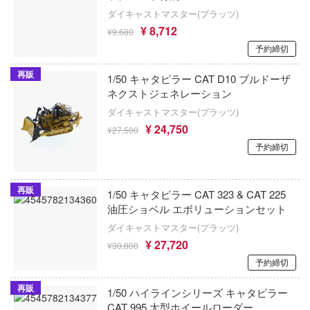
とんがり帽子のアトリエ
ン・ホテルへようこそ
ダイキャストマスター(プラッツ)
オットーモビル
¥ 8,712
¥9,680
東方Project
系リューナイト
オールモストリアル
予約締切
ールD×D
トップをねらえ!
オリオンミニアチュアーズ(ビーバーコー
再販
1/50 キャタピラー CAT D10 ブルドーザ
ガーデン
ション)
トライガン
ネクストジェネレーション
ダイキャストマスター(プラッツ)
R×HUNTER
オランジュ・ルージュ
桃源暗鬼
¥ 24,750
¥27,500
・ポッターシリーズ
オックスフォード
予約締切
盗墓筆記
ング：グレイレイヴン
カプコン
ドラゴンボール
再販
& STOCKING with GARTERBELT
1/50 キャタピラー CAT 323 & CAT 225
海洋堂
とらドラ！
油圧ショベル エボリューションセット
ールド
ダイキャストマスター(プラッツ)
カルチュア・エンタテインメント
時々ボソッとロシア語でデレる隣のアーリ
¥ 27,720
Dream!(バンドリ！)
¥30,800
回天堂
ドラえもん
予約締切
金術師
ガスハンス(ビーバーコーポレーション)
再販
七つの大罪
1/50 ハイラインシリーズ キャタピラー
・コンプレックス
CAT 995 大型ホイールローダー