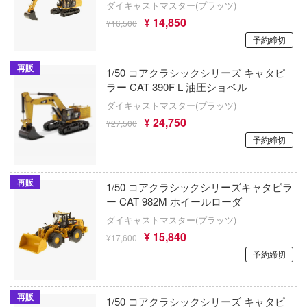
ダイキャストマスター(プラッツ)
¥ 14,850
オジブリ
STEINS;GATE
¥16,500
LFモデル(ビーバーコーポレーション・ハ
予約締切
FAMILY(スパイファミリー)
呪術廻戦
SSR FIGURE(GOODSMILE)
再販
1/50 コアクラシックシリーズ キャタピ
Blade
ジャイアントロボ
S.J.WORKs
ラー CAT 390F L 油圧ショベル
・ウォーズ
ダイキャストマスター(プラッツ)
ジョジョの奇妙な冒険
LQ&Dシップモデルワークス(ビーバーコ
¥ 24,750
¥27,500
ション)
唱シンフォギア
人外教室の人間嫌い教師
予約締切
ヴァルキュリア
SMC
食戟のソーマ
精雪風
MHモデルズ(ビーバーコーポレーション)
再販
1/50 コアクラシックシリーズキャタピラ
弱キャラ友崎くん
ー CAT 982M ホイールローダ
使い魔
エムアイシー(M.i.C.)
しゅごキャラ！
ダイキャストマスター(プラッツ)
の伝説
¥ 15,840
HGW(ビーバーコーポレーション)
¥17,600
終末トレインどこへいく?
予約締切
ダンバイン
MSGM_Project
ストライク・ザ・ブラッド
スゾーンゼロ
AKインタラクティブ(プラッツ)
再販
1/50 コアクラシックシリーズ キャタピ
ストライクウィッチーズ