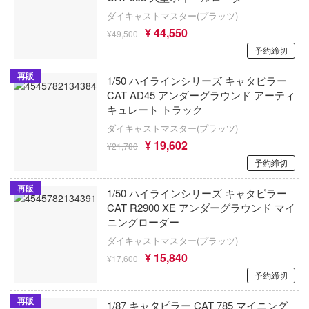
KADOKAWA
夏目友人帳
ー!!
ダイキャストマスター(プラッツ)
¥ 44,550
KAWA DESIGN
¥49,500
ナイツ＆マジック
ESS
予約締切
COME4FREE
BOX
NEEDY GIRL OVERDOSE
再販
1/50 ハイラインシリーズ キャタピラー
GUNPRIMER（ガンプライマー）
ッツ
逃げ上手の若君
CAT AD45 アンダーグラウンド アーティ
キュレート トラック
ン
ガイアノーツ
NieRシリーズ
ダイキャストマスター(プラッツ)
んだ夏
¥ 19,602
ガスパッチモデル(ビーバーコーポレーショ
¥21,780
2.5次元の誘惑
予約締切
しのなく頃に
Calbone
にじさんじ
再販
1/50 ハイラインシリーズ キャタピラー
Qモデル
忍者と殺し屋のふたりぐらし
CAT R2900 XE アンダーグラウンド マイ
ク★ロックシューター
ニングローダー
Q-six
忍たま乱太郎
ダイキャストマスター(プラッツ)
ムアームズ
キネティック
¥ 15,840
¥17,600
ネプテューヌシリーズ
ク・ジャック
予約締切
CatNoodle
ネコぱら
ムアームズ・ガール
再販
1/87 キャタピラー CAT 785 マイニング