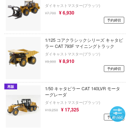
ダイキャストマスター(プラッツ)
秋東精工
陸上自衛隊07式戦車 なっちん
¥ 6,930
¥7,700
シップヤードワークス(VIC)
予約締切
リコリス・リコイル
CMK(バウマン・ビーバーコーポレーショ
Re：ゼロから始める異世界生活
1/125 コアクラシックシリーズ キャタピ
シャルマン
ラー CAT 793F マイニングトラック
リトルアーモリー
ダイキャストマスター(プラッツ)
CCSTOYS
リバース：1999
¥ 8,910
¥9,900
JLC(ビーバーコーポレーション)
予約締切
リラックマ
SIMONTOYS
龍が如くシリーズ
再販
1/50 キャタピラー CAT 140LVR モータ
GMUモデル(バウマン・ビーバーコーポ
ローゼンメイデン
ーグレーダ
ン)
ダイキャストマスター(プラッツ)
RWBY (ルビー)
GM
¥ 17,325
¥19,250
予約締切
るろうに剣心
絞り込む
シモムラアレック(プラッツ)
ロックマン