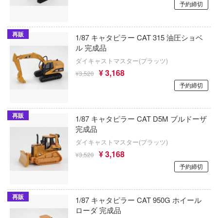
予約締切
ゃんは遊びたい!
AKIRA
大漫匠Animester
ドスマイルカンパニー
騎士テッカマンブレード
アトリエシリーズ
AniGame
ブキヤ
再販
1/87 キャタピラー CAT 315 油圧ショベ
IE TUNE
ル 完成品
アーマード・コア
アネックスツール
ドハンド
ANT
ダイキャストマスター(プラッツ)
痛いのは嫌なので防御力に極振りしたいと
Amusing Hobby(ビーバーコーポレーション
¥ 3,168
¥3,520
す。
マン (ULTRAMAN)
予約締切
クレオス
IBGモデルス(バウマン・ビーバーコーポ
やつら
伊藤潤二『マニアック』
ョン)
練
 プリティーダービー
再販
頭文字D (イニシャルD)
1/87 キャタピラー CAT D5M ブルドーザ
アムス(ビーバーコーポレーション)
A
完成品
艦ヤマト
一騎当千
IATOYS(アイエートイズ)
ダイキャストマスター(プラッツ)
ナー色彩株式会社
 RING
¥ 3,168
¥3,520
犬夜叉
アーモリー(バウマン・ビーバーコーポレ
ヤ
予約締切
ン)
説 軌跡シリーズ
イースシリーズ
(ビーバーコーポレーション)
消防隊
IOMキット(ビーバーコーポレーション)
宇崎ちゃんは遊びたい!
再販
ラトミー
1/87 キャタピラー CAT 950G ホイール
ーロード
株式会社 アーテック
ローダ 完成品
宇宙の騎士テッカマンブレード
ーテック