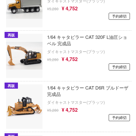
ガンダムシリーズ
ダイキャストマスター(プラッツ)
テン翼
アミ
¥ 4,752
¥5,280
刃
科学忍者隊ガッチャマン
予約締切
American Muscle
機
カードキャプターさくら
ALUMINA
再販
Y GEARシリーズ
1/64 キャタピラー CAT 320F L油圧ショ
ガールズバンドクライ
ベル 完成品
アルター
甲ガイバー
ガールガンレディ
ダイキャストマスター(プラッツ)
アルテコ
¥ 4,752
察パトレイバー
¥5,280
ギルティクラウン
予約締切
アルファマックス
ツ・アイ
機甲創世記モスピーダ
RMZ ホビー(童友社)
再販
1/64 キャタピラー CAT D6R ブルドーザ
キン肉マン
艦ナデシコ
アルクラッドII(プラッツ)
完成品
キルラキル
ダイキャストマスター(プラッツ)
AD
アニュラス
¥ 4,752
¥5,280
銀河英雄伝説
DYNAZENON/GRIDMAN
予約締切
アルビオンアロイズ(ビーバーコーポレー
銀河漂流バイファム
シャージョウ
RPGモデル(ハセガワ)