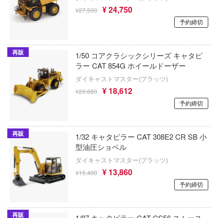
インターアライド
NG OF FIGHTERS
血界戦線
¥ 24,750
¥27,500
イーグルアヴィエーション(ビーバーコー
NUTES FANTASY(サーティ ミニッツ ファン
予約締切
ゲゲゲの鬼太郎
ション)
けいおん!
ーパンク: エッジランナーズ
ウォルターソンズジャパン(プラッツ)
再販
1/50 コアクラシックシリーズ キャタピ
ご注文はうさぎですか？
ラー CAT 854G ホイールドーザー
 Pockets
WAVE CORPORATION
ダイキャストマスター(プラッツ)
荒野のコトブキ飛行隊
NUTES SISTERS (サーティ ミニッツ シス
¥ 18,612
ウィリー
¥20,680
予約締切
小林さんちのメイドラゴン
WETA Workshop
ハーレム
ゴジラ
WHELART
再販
マンキング
1/32 キャタピラー CAT 308E2 CR SB 小
この素晴らしい世界に祝福を！
型油圧ショベル
WIND TOYS
戯で飯を食う。
ダイキャストマスター(プラッツ)
ゴールデンカムイ
ウイング
¥ 13,860
このこのここしたんたん
¥15,400
五等分の花嫁
予約締切
WINGS INC
巨人
古見さんは、コミュ症です。
ウルティマラティオ(バウマン・ビーバー
ーハウス
再販
1/87 キャタピラー CAT CS56 スムース
レーション)