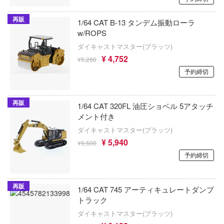
大冒険
ENSOUTOYS
戦姫絶唱シンフォギア
再販
1/64 CAT B-13 タンデム振動ローラ
ン・イン・ザ・フランキス
A&Aモデルズ(ビーバーコーポレーション)
w/ROPS
戦場のヴァルキュリア
ボカンシリーズ
ダイキャストマスター(プラッツ)
Aモデル(バウマン・ビーバーコーポレーシ
¥ 4,752
戦闘妖精雪風
¥5,280
ンロンパシリーズ
エバーグリーン
予約締切
ゼロの使い魔
ール戦機
EVOLUTION・TOY
ダン
ゼルダの伝説
再販
1/64 CAT 320FL 油圧ショベル 5アタッチ
EXO-6(プラッツ)
メント付き
者の成り上がり
聖戦士ダンバイン
ダイキャストマスター(プラッツ)
次元具象(EXSSRION)
ョン飯
¥ 5,940
ゼンレスゾーンゼロ
¥6,600
エフトイズ(プラッツ)
予約締切
クロン
生徒会にも穴はある！
エレキット
グラヴィオン
先輩はおとこのこ
再販
1/64 CAT 745 アーティキュレートダンプ
士シャンゼリオン
A.B.&Kホビーキッツ(ビーバーコーポレー
トラック
閃乱カグラ
ダイキャストマスター(プラッツ)
ソーマン
AIRFIX(エアフィックス)
戦隊シリーズ