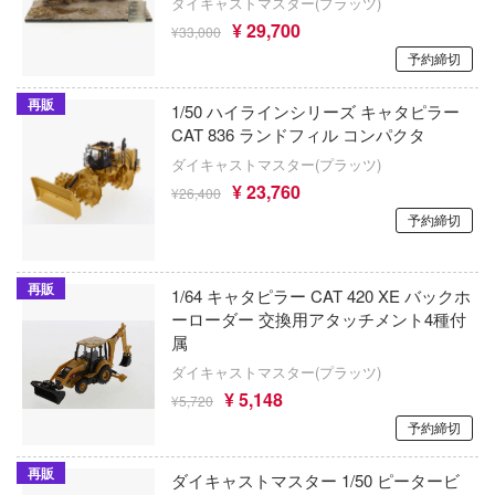
リーズ
ダイキャストマスター(プラッツ)
ブラック★ロックシューター
¥ 29,700
クアンタムメカニクス
¥33,000
ーローアカデミア
予約締切
フレームアームズ
CREOSIS
ロイド
再販
ブラック・ジャック
1/50 ハイラインシリーズ キャタピラー
クアトロポルテ
TTOYS(マルットイズ)
CAT 836 ランドフィル コンパクタ
フレームアームズ・ガール
クリエイティブPR
ダイキャストマスター(プラッツ)
L (マーベル)
¥ 23,760
¥26,400
FAIRY TAIL
クレイジーフィギュア
女まどかマギカ
予約締切
ブルーアーカイブ
女にあこがれて
クラッシーホビー(ビーバーコーポレーショ
Fateシリーズ
再販
1/64 キャタピラー CAT 420 XE バックホ
ス
クレーネル
ーローダー 交換用アタッチメント4種付
ブルーロック
旅々
属
CREATIVE FIELD
ダイキャストマスター(プラッツ)
ファイナルファンタジー
ロインが多すぎる！
雀替建构 Queti Tectonics
¥ 5,148
¥5,720
女ノ魔女裁判
文豪ストレイドッグス
予約締切
ClawsUp
雄伝ワタル
新世紀GPXサイバーフォーミュラ
再販
クラシックモデルレプリカーズ
ダイキャストマスター 1/50 ピータービ