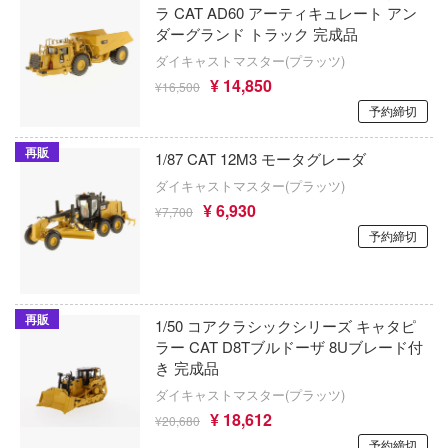
にも穴はある！
ラ CAT AD60 アーティキュレート アン
AJMモデルス(バウマン)
ダーグランド トラック 完成品
すみっコぐらし
おとこのこ
AISNO Games
ダイキャストマスター(プラッツ)
スーパーロボット大戦OG
グラ
¥ 14,850
¥16,500
エスワンフォー
予約締切
リーズ
スマーフ
エレール(プラッツ)
再販
1/87 CAT 12M3 モータグレーダ
涼宮ハルヒシリーズ
ADKEMOTIONS(エーディーケー)
ダイキャストマスター(プラッツ)
フリーレン
ストリートファイターシリーズ
¥ 6,930
¥7,700
SBSモデル(ビーバーコーポレーション)
女庭園
予約締切
スプラトゥーン
エアテックス
ク・ザ・ヘッジホッグ
スター・トレック
アート・オンライン
LZモデル(バウマン)
再販
スタジオジブリ
1/50 コアクラシックシリーズ キャタピ
兵ボトムズ
ラー CAT D8Tブルドーザ 8Uブレード付
エムアンドオー
SPY×FAMILY(スパイファミリー)
き 完成品
せ替え人形(ビスク・ドール)は恋をする
エンバートイズ
ダイキャストマスター(プラッツ)
Stellar Blade
¥ 18,612
牙ダグラム
¥20,680
エイビーシーホビー
スター・ウォーズ
予約締切