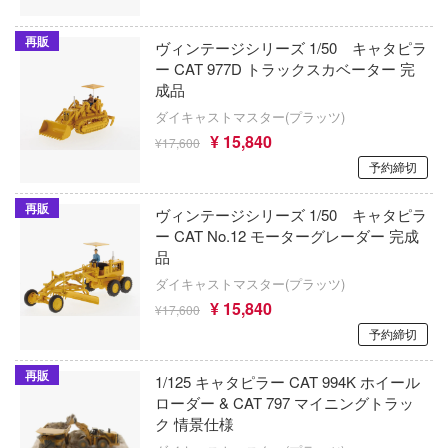
BanG Dream!(バンドリ！)
クロックワークス
ギア
再販
ヴィンテージシリーズ 1/50 キャタピラ
鋼の錬金術師
グリューツィラボ
ー CAT 977D トラックスカベーター 完
ルク
成品
バディ・コンプレックス
拳
グッドスマイルレーシング
ダイキャストマスター(プラッツ)
ハイキュー!!
¥ 15,840
¥17,600
イブ
GoodSmile Moment
予約締切
BEATLESS
道とシロの旅
グッドスマイルカンパニー
再販
ヴィンテージシリーズ 1/50 キャタピラ
BEASTBOX
ービィ
GoodShow
ー CAT No.12 モーターグレーダー 完成
品
ピーナッツ
のヤバイやつ
グレンコモデル(プラッツ)
ダイキャストマスター(プラッツ)
冷徹
ピクミン
¥ 15,840
株式会社クラチ
¥17,600
予約締切
・ざ・ろっく!
光が死んだ夏
グッドスマイルアーツ上海
ン
再販
1/125 キャタピラー CAT 994K ホイール
ひぐらしのなく頃に
グレートウォールホビー
ローダー & CAT 797 マイニングトラッ
と発明 ピカちんキット
彼岸島
ク 情景仕様
クリアープロップ!(ビーバーコーポレーシ