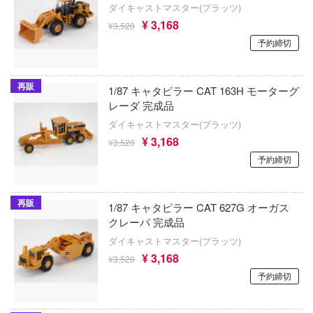
ダイキャストマスター(プラッツ)
子
アイコニックスタジオ
¥ 3,168
ミル
¥3,520
VALKYRIE TUNE
辛料
予約締切
アズール・フロム(ビーバーコーポレーショ
社
VALORANT
がこんなに可愛いわけがない
アゾンインターナショナル
ダイ
ウルトラマン (ULTRAMAN)
再販
ンキング
1/87 キャタピラー CAT 163H モーターグ
AXYTOYS
レーダ 完成品
キューパーツ
うる星やつら
天使様にいつの間にか駄目人間にされてい
ダイキャストマスター(プラッツ)
アイラブキット(ビーバーコーポレーション
ガワ
ウマ娘 プリティーダービー
¥ 3,168
¥3,520
ゃんはおしまい!
エムオフィスエー
アティチュードアビエーション(ビーバー
予約締切
宇宙戦艦ヤマト
レーション)
イダー
トロード
ELDEN RING
アタックホビーキット(ビーバーコーポレ
再販
1/87 キャタピラー CAT 627G オーガス
ミ模型
ン)
クレーパ 完成品
英雄伝説 軌跡シリーズ
力者になりたくて!
モ向上委員会
ダイキャストマスター(プラッツ)
iHCM(ホビージャパン)
炎炎ノ消防隊
¥ 3,168
¥3,520
ょうじょ!!
ム1スタジオ
アトランティスモデル(ビーバーコーポレ
予約締切
オーバーロード
ン・プラッツ)
くしょん -艦これ-
ッツ
推しの子