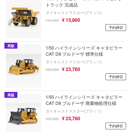
T-MODEL(ハセガワ)
ノーゲーム・ノーライフ
トラック 完成品
AIL
ダイキャストマスター(プラッツ)
キティーホークモデル(ハセガワ)
はたらく細胞
アーカイブ
¥ 13,860
¥15,400
キャビコ(cavico)
予約締切
ハズビン・ホテルへようこそ
シリーズ
キット・ソルジャーズ(バウマン・ビーバ
覇王大系リューナイト
ロック
ポレーション)
再販
1/50 ハイラインシリーズ キャタピラー
ナルファンタジー
ハイスクールD×D
CAT D8 ブルドーザ 標準仕様
Giveme5ive
ダイキャストマスター(プラッツ)
トレイドッグス
バニーガーデン
GIGA GARAGE(ベルファイン)
¥ 23,760
¥26,400
GPXサイバーフォーミュラ
HUNTER×HUNTER
予約締切
キタンクラブ
ュア
ハリー・ポッターシリーズ
京都フィギュア
再販
スコネクト！Re:Dive
1/50 ハイラインシリーズ キャタピラー
パニシング：グレイレイヴン
CAT D8 ブルドーザ 廃棄物処理仕様
キューズQ
ナシリーズ
ダイキャストマスター(プラッツ)
PANTY & STOCKING with GARTERBELT
京商
¥ 23,760
バーンズレッド
¥26,400
パルワールド
予約締切
KEEPGOING Studio
ア