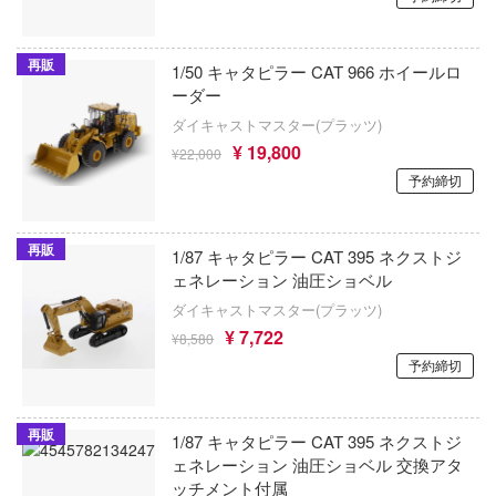
＆マジック
鉄人28号
HSMODELS(モデルアート)
 GIRL OVERDOSE
天元突破グレンラガン
再販
1/50 キャタピラー CAT 966 ホイールロ
銘匠伝(MJZ STUDIO)
手の若君
ーダー
To LOVEる (とらぶる)
OK模型
ダイキャストマスター(プラッツ)
シリーズ
ドルフィンウェーブ
¥ 19,800
¥22,000
橘猫工業
元の誘惑
予約締切
とある科学の超電磁砲
OMAHA
んじ
ドキドキ文芸部!
再販
オートワールド
1/87 キャタピラー CAT 395 ネクストジ
殺し屋のふたりぐらし
東京リベンジャーズ
ェネレーション 油圧ショベル
株式会社OKC
乱太郎
ダイキャストマスター(プラッツ)
ドールズフロントライン
¥ 7,722
¥8,580
ューヌシリーズ
オートカルト
予約締切
トムとジェリー
ら
OTAKU TOYS
トランスフォーマー
ーム・ノーライフ
オレンジホビー(ビーバーコーポレーション
再販
1/87 キャタピラー CAT 395 ネクストジ
刀剣乱舞ONLINE
ェネレーション 油圧ショベル 交換アタ
く細胞
オーキッドシード
ッチメント付属