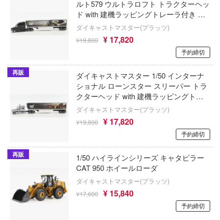
ルト579 ウルトラロフト トラクターヘッ
グランゾート
プリキュア
クールプロップス
ド with 建機ラッピングトレーラ付き 完
記リュウケンドー
成品 塗装済ダイキャストモデル完成品
ダイキャストマスター(プラッツ)
プリンセスコネクト！Re:Dive
KPモデル(ビーバーコーポレーション)
DM85768
¥ 17,820
¥19,800
nen Krieger(マシーネンクリーガー)
ペルソナシリーズ
予約締切
KASLホビー(ビーバーコーポレーション)
士レイアース
ヘブンバーンズレッド
再販
Gecco
ダイキャストマスター 1/50 インターナ
ヴ
ショナル ローンスター スリーパー トラ
ヘタリア
ゲインコーププロダクツ(ホビージャパン)
クターヘッド with 建機ラッピングトレ
ガーシリーズ
ーラ 完成品 塗装済ダイキャストモデル
ヘキサギア
ダイキャストマスター(プラッツ)
ゲッコー・モデル
完成品 DM85769
ンズ
¥ 17,820
¥19,800
ベルセルク
ケーアンドエス(プラッツ)
予約締切
途
北斗の拳
KAモデル(ビーバーコーポレーション)
生 ～異世界行ったら本気だす～
再販
1/50 ハイラインシリーズ キャタピラー
CAT 950 ホイールローダ
ホロライブ
逅メガロマリア
ケンクラフト(プラッツ)
ダイキャストマスター(プラッツ)
星空鉄道とシロの旅
コナン
¥ 15,840
ケンファイ
¥17,600
予約締切
インアビス
星のカービィ
ケンエレファント