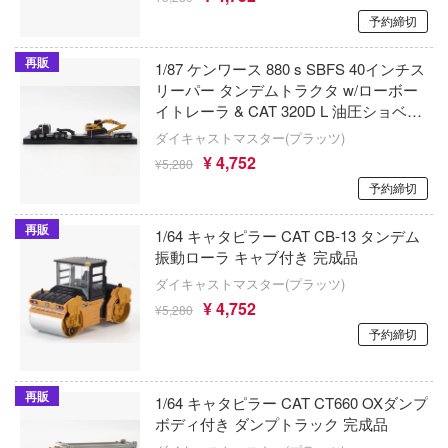
彼女、お借りします
予約締切
鋼鉄浪漫製造所(IRON ROMANCE WORKS
キャプターさくら
アカウント
かぐや様は告らせたい？～天才たちの恋愛
再販
アイリス(ビーバーコーポレーション)
1/87 ケンワース 880 s SBFS 40インチス
ズバンドクライ
～
リーパー タンデムトラクタ w/ローボー
E公式アカウント
アベール(バウマン)
ガンレディ
イトレーラ & CAT 320D L 油圧ショベル
家庭教師ヒットマンREBORN!
付属 完成品
ダイキャストマスター(プラッツ)
ABILU Design
ィクラウン
Tok 公式アカウント
¥ 4,752
ガールズ&パンツァー
¥5,280
世記モスピーダ
アガツマ
予約締切
賭ケグルイ
マン
アニスコル(核誠治造)
再販
1/64 キャタピラー CAT CB-13 タンデム
機甲戦記ドラグナー
振動ローラ キャブ付き 完成品
キル
アイガーツール(ミネシマ)
ダイキャストマスター(プラッツ)
ガメラ
雄伝説
¥ 4,752
アカデミー(インターアライド)
¥5,280
カッコウの許嫁
予約締切
流バイファム
UNKNOWN MODEL
Collar×Malice
急 ミルキー☆サブウェイ
RSモデル(ビーバーコーポレーション・ハ
再販
1/64 キャタピラー CAT CT660 OXダンプ
カウボーイビバップ
ティーハニー
ボディ付き ダンプトラック 完成品
アンリミ・モデル(プラッツ)