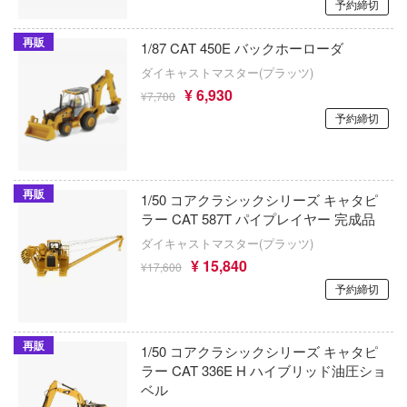
予約締切
ラ友崎くん
シャーマンキング
尤雅(東京フィギュア)
再販
1/87 CAT 450E バックホーローダ
キャラ！
死亡遊戯で飯を食う。
ダイキャストマスター(プラッツ)
ウィングジーキット(ビーバーコーポレー
レインどこへいく?
¥ 6,930
¥7,700
しかのこのこのここしたんたん
Wolfpack Design(ビーバーコーポレーシ
予約締切
イク・ザ・ブラッド
進撃の巨人
ITA3
イクウィッチーズ
シャドーハウス
ウッディジョー
再販
コぐらし
1/50 コアクラシックシリーズ キャタピ
灼眼のシャナ
ラー CAT 587T パイプレイヤー 完成品
AMP(バウマン・ビーバーコーポレーショ
ーロボット大戦OG
ダイキャストマスター(プラッツ)
勝利の女神：NIKKE
MGA Entertainment
フ
¥ 15,840
¥17,600
serial experiments lain
予約締切
エスディートイ
ルヒシリーズ
新世紀エヴァンゲリオン
ートファイターシリーズ
FTF(バウマン)
再販
1/50 コアクラシックシリーズ キャタピ
新幹線変形ロボ シンカリオン
トゥーン
ラー CAT 336E H ハイブリッド油圧ショ
LB★パフォーマンス
ベル
紫雲寺家の子供たち
・トレック
LCDモデルズ(インターアライド)