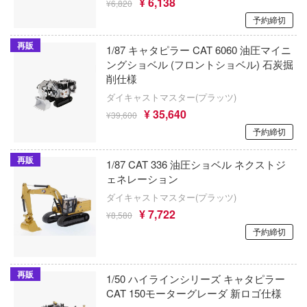
¥ 6,138
¥6,820
iece of blue glass moon-
エアワン・ホビー(ビーバーコーポレーショ
予約締切
ゾイド
mics (DCコミックス)
AIMS(ビーバーコーポレーション)
再販
1/87 キャタピラー CAT 6060 油圧マイニ
葬送のフリーレン
ングショベル (フロントショベル) 石炭掘
ンシリーズ
AIMファンモデル(ビーバーコーポレーショ
削仕様
創彩少女庭園
ンエイジ・ミュータント・ニンジャ・ター
ダイキャストマスター(プラッツ)
AFV CLUB(GSIクレオス)
ソニック・ザ・ヘッジホッグ
¥ 35,640
¥39,600
エブロ
たらスライムだった件
予約締切
ソードアート・オンライン
-man
エコーテック
再販
1/87 CAT 336 油圧ショベル ネクストジ
装甲騎兵ボトムズ
ェネレーション
たら第七王子だったので、気ままに魔術を
AFORCE
す
その着せ替え人形(ビスク・ドール)は恋を
ダイキャストマスター(プラッツ)
エアフォースワン(インターアライド)
¥ 7,722
¥8,580
by Daylight (デッド バイ デイライト)
太陽の牙ダグラム
予約締切
エデュアルド(ビーバーコーポレーション)
ニー
ダイの大冒険
86TOYS
 NOTE
再販
1/50 ハイラインシリーズ キャタピラー
ダーリン・イン・ザ・フランキス
CAT 150モーターグレーダ 新ロゴ仕様
AMK(ビーバーコーポレーション)
・ア・ライブ