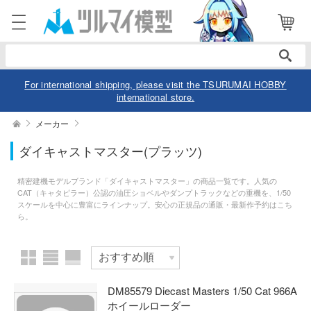
表示商品
電話で注文・問い合わせ
8
052-744-0979
電話受付 10:00～19:00
年中無休
For international shipping, please visit the TSURUMAI HOBBY
international store.
ログイン
会員登録
絞り込む
メーカー
スケール
ダイキャストマスター(プラッツ)
商品
閲覧履歴
お気に入り
精密建機モデルブランド「ダイキャストマスター」の商品一覧です。人気の
カテゴリー
CAT（キャタピラー）公認の油圧ショベルやダンプトラックなどの重機を、1/50
価格帯
スケールを中心に豊富にラインナップ。安心の正規品の通販・最新作予約はこち
ら。
デル
デル-アニメ/ゲーム作品別
ュア
欠品商品を表示
デル-シリーズ別
ュア-アニメ/ゲーム作品別
ー・トイ
DM85579 Diecast Masters 1/50 Cat 966A
ホイールローダー
リー
ュア-シリーズ別