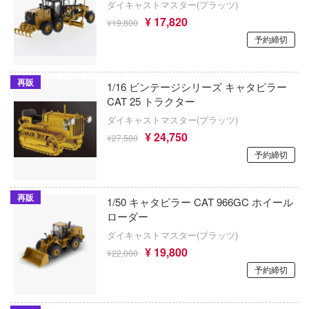
タイムボカンシリーズ
ダイキャストマスター(プラッツ)
ATS-MODELS
号
¥ 17,820
¥19,800
ダンガンロンパシリーズ
予約締切
X-スケールモデルズ(ビーバーコーポレー
破グレンラガン
ダンボール戦機
ン・バウマン)
VEる (とらぶる)
再販
1/16 ビンテージシリーズ キャタピラー
ダンダダン
AML(ビーバーコーポレーション)
ィンウェーブ
CAT 25 トラクター
盾の勇者の成り上がり
MPC(プラッツ)
ダイキャストマスター(プラッツ)
科学の超電磁砲
¥ 24,750
¥27,500
ダンジョン飯
AMT(プラッツ)
キ文芸部!
予約締切
ダイアクロン
XCX
ベンジャーズ
再販
MJ STUDIO
超重神グラヴィオン
1/50 キャタピラー CAT 966GC ホイール
ズフロントライン
ローダー
ANYZ(エニーズモデルズ)
超光戦士シャンゼリオン
ジェリー
ダイキャストマスター(プラッツ)
¥ 19,800
¥22,000
スフォーマー
XESRAY STUDIO
チェンソーマン
予約締切
ONLINE
APEX TOYS
月姫 -A piece of blue glass moon-
り帽子のアトリエ