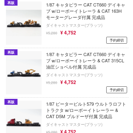
アトランティックケース
お借りします
ージャパン
再販
1/87 キャタピラー CAT CT660 デイキャ
ブ w/ローボーイトレーラ & CAT 163H
狼と香辛料
様は告らせたい？～天才たちの恋愛頭脳戦
アスナロウモデル
ィコム・トイ
モーターグレーダ付属 完成品
俺の妹がこんなに可愛いわけがない
Astrum Design
ダイキャストマスター(プラッツ)
メーカーをすべて見る
ヒットマンREBORN!
¥ 4,752
¥5,280
王様ランキング
アートスケールキット
予約締切
ズ&パンツァー
ップメニュー
お隣の天使様にいつの間にか駄目人間にさ
Art Spirits
再販
ルイ
た件
1/87 キャタピラー CAT CT660 デイキャ
プページ
ブ w/ローボーイトレーラ & CAT 315CL
ART MODEL(バウマン・ビーバーコーポ
記ドラグナー
お兄ちゃんはおしまい!
油圧ショベル付属 完成品
ョン)
い物ガイド
ダイキャストマスター(プラッツ)
仮面ライダー
い合わせ
アーティストホビー(ビーバーコーポレー
¥ 4,752
¥5,280
ウの許嫁
予約締切
概要
怪獣8号
AMMO(ビーバーコーポレーション)
Malice
イバシーポリシー
再販
陰の実力者になりたくて!
i8TOYS
1/87 ピータービルト579 ウルトラロフト
ーイビバップ
トラクタ w/ローボーイトレーラー &
かげきしょうじょ!!
アメリカレベル(ハセガワ)
CAT D5M ブルドーザ付属 完成品
S公式アカウント
ムシリーズ
ダイキャストマスター(プラッツ)
艦隊これくしょん -艦これ-
RTディオラマ(ビーバーコーポレーション
Tube 公式アカウント
¥ 4,752
者隊ガッチャマン
¥5,280