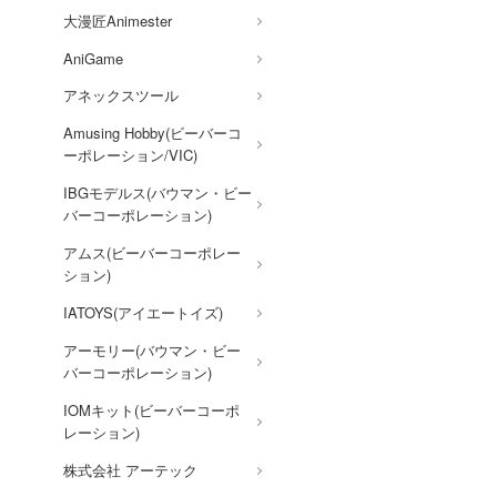
AKIRA
大漫匠Animester
アトリエシリーズ
AniGame
アーマード・コア
アネックスツール
痛いのは嫌なので防御力に極
Amusing Hobby(ビーバーコ
振りしたいと思います。
ーポレーション/VIC)
伊藤潤二『マニアック』
IBGモデルス(バウマン・ビー
バーコーポレーション)
頭文字D (イニシャルD)
アムス(ビーバーコーポレー
一騎当千
ション)
犬夜叉
IATOYS(アイエートイズ)
イースシリーズ
アーモリー(バウマン・ビー
宇崎ちゃんは遊びたい!
バーコーポレーション)
宇宙の騎士テッカマンブレー
IOMキット(ビーバーコーポ
ド
レーション)
VALKYRIE TUNE
株式会社 アーテック