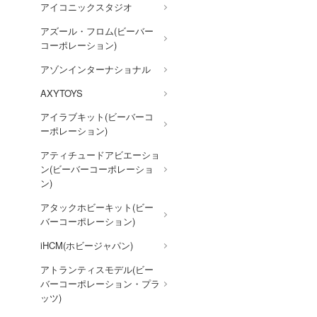
VALORANT
アイコニックスタジオ
ウルトラマン (ULTRAMAN)
アズール・フロム(ビーバー
コーポレーション)
うる星やつら
アゾンインターナショナル
ウマ娘 プリティーダービー
AXYTOYS
宇宙戦艦ヤマト
アイラブキット(ビーバーコ
ELDEN RING
ーポレーション)
英雄伝説 軌跡シリーズ
アティチュードアビエーショ
ン(ビーバーコーポレーショ
炎炎ノ消防隊
ン)
オーバーロード
アタックホビーキット(ビー
推しの子
バーコーポレーション)
狼と香辛料
iHCM(ホビージャパン)
俺の妹がこんなに可愛いわけ
アトランティスモデル(ビー
がない
バーコーポレーション・プラ
ッツ)
王様ランキング