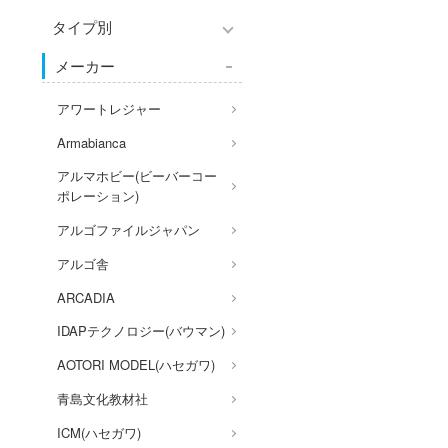
アクションフィギュアシリー
Hi-Story(ハイ・ストーリー)
ズ
タイプ別
塗装ツール
パーツ・アイテム
アズールレーン
モデラーズ(インターアライ
組み立て式フィギュアシリー
工具
メーカー
恐竜
あやかしトライアングル
車・トラック・バイク
ド)
ズ
デカール・シール・ステッカ
城・文化財
IdentityV 第五人格 (アイデン
飛行機・ヘリ
自動車メーカー別
アワートレジャー
動物系
ー
ティティV)
美プラ
戦車・軍用車両
その他完成品モデル
Armabianca
ドール
メンテナンス
アイドルマスター
鉄道
アルマホビー(ビーバーコー
コレクショントイ
自作用素材・部品
蒼き流星SPTレイズナー
ポレーション)
宇宙
ぬいぐるみ
ジオラマ(ディオラマ)
UNDERTALE
アルゴファイルジャパン
船・潜水艦
ディスプレイ用品
あつまれ どうぶつの森
アルゴ舎
建物・城
アークナイツ
ARCADIA
ロボット
アイドリッシュセブン
IDAPテクノロジー(バウマン)
人・動物
あんさんぶるスターズ！！
AOTORI MODEL(ハセガワ)
その他
アオのハコ
青島文化教材社
アルカナディア
ICM(ハセガワ)