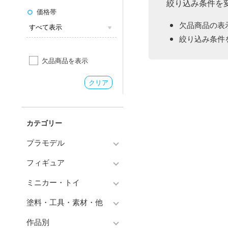
絞り込み条件を
価格帯
欠品商品の表
絞り込み条件
欠品商品を表示
クリア
カテゴリー
プラモデル
フィギュア
プラモデル-アニメ/ゲーム作
品別
ミニカー・トイ
フィギュア-アニメ/ゲーム作
プラモデル-シリーズ別
品別
塗料・工具・素材・他
チョロQシリーズ
ミリタリー
フィギュア-シリーズ別
作品別
トミカ総合
塗料・溶剤
乗り物