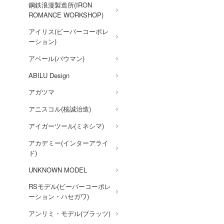
賭ケグルイ
鋼鉄浪漫製造所(IRON
ROMANCE WORKSHOP)
機甲戦記ドラグナー
アイリス(ビーバーコーポレ
ガメラ
ーション)
カッコウの許嫁
アベール(バウマン)
Collar×Malice
ABILU Design
カウボーイビバップ
アガツマ
ガンダムシリーズ
アニスコル(核誠治造)
科学忍者隊ガッチャマン
アイガーツール(ミネシマ)
カードキャプターさくら
アカデミー(インターアライ
ド)
ガールズバンドクライ
UNKNOWN MODEL
ガールガンレディ
RSモデル(ビーバーコーポレ
ギルティクラウン
ーション・ハセガワ)
機甲創世記モスピーダ
アンリミ・モデル(プラッツ)
キン肉マン