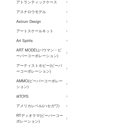
アトランティックケース
お隣の天使様にいつの間にか
駄目人間にされていた件
アスナロウモデル
お兄ちゃんはおしまい!
Astrum Design
仮面ライダー
アートスケールキット
怪獣8号
Art Spirits
ART MODEL(バウマン・ビ
陰の実力者になりたくて!
ーバーコーポレーション)
かげきしょうじょ!!
アーティストホビー(ビーバ
艦隊これくしょん -艦これ-
ーコーポレーション)
彼女、お借りします
AMMO(ビーバーコーポレー
ション)
かぐや様は告らせたい？～天
才たちの恋愛頭脳戦～
i8TOYS
家庭教師ヒットマン
アメリカレベル(ハセガワ)
REBORN!
RTディオラマ(ビーバーコー
ガールズ&パンツァー
ポレーション)