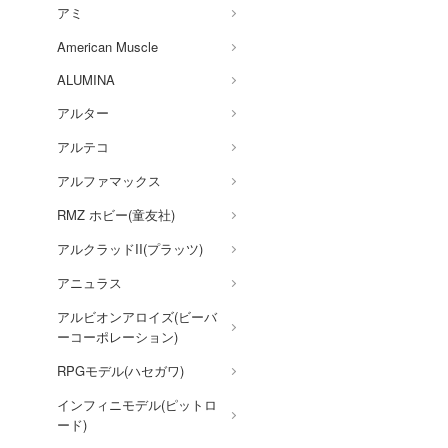
アミ
キルラキル
American Muscle
銀河英雄伝説
ALUMINA
銀河漂流バイファム
アルター
銀河特急 ミルキー☆サブウ
アルテコ
ェイ
アルファマックス
キューティーハニー
RMZ ホビー(童友社)
キャプテン翼
アルクラッドII(プラッツ)
鬼滅の刃
アニュラス
境界戦機
アルビオンアロイズ(ビーバ
GUILTY GEARシリーズ
ーコーポレーション)
強殖装甲ガイバー
RPGモデル(ハセガワ)
機動警察パトレイバー
インフィニモデル(ピットロ
ード)
キャッツ・アイ