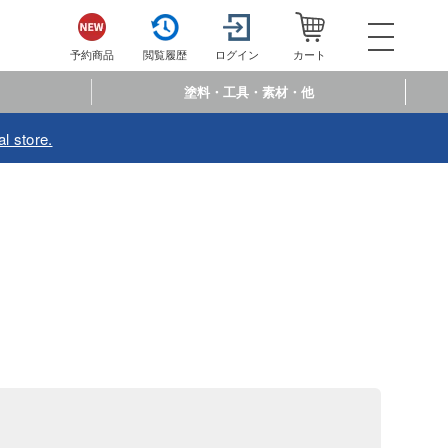
052-744-
電話で注文・問い合わせ
予約商品
閲覧履歴
ログイン
カート
電話受付 10:00～19:00
年中無休
塗料・工具・素材・他
ログイン
会員登
l store.
予約商品
閲覧履歴
お
商品カテゴリー
プラモデル
プラモデル-アニメ/ゲーム作品別
フィギュア
プラモデル-シリーズ別
フィギュア-アニメ/ゲーム作品別
ミニカー・トイ
ミリタリー
フィギュア-シリーズ別
チョロQシリーズ
塗料・工具・素材・他
乗り物
アクションフィギュアシリーズ
トミカ総合
塗料・溶剤
作品別