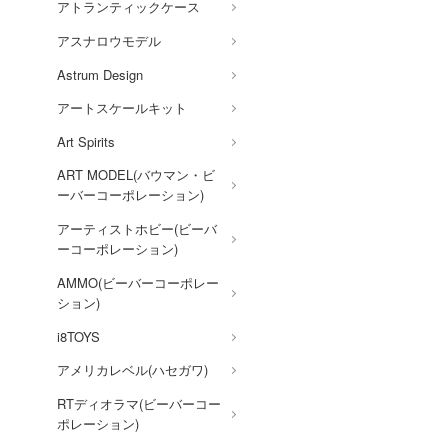
アトランティックケース
お兄ちゃんはおしまい!
アスナロウモデル
俺の妹がこんなに可愛いわけ
がない
Astrum Design
ガンダムシリーズ
アートスケールキット
カウボーイビバップ
Art Spirits
ART MODEL(バウマン・ビ
カッコウの許嫁
ーバーコーポレーション)
陰の実力者になりたくて!
アーティストホビー(ビーバ
Collar×Malice
ーコーポレーション)
科学忍者隊ガッチャマン
AMMO(ビーバーコーポレー
ション)
家庭教師ヒットマン
REBORN!
i8TOYS
怪獣8号
アメリカレベル(ハセガワ)
機甲戦記ドラグナー
RTディオラマ(ビーバーコー
ポレーション)
ガメラ