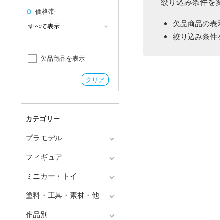
絞り込み条件を
価格帯
欠品商品の表
絞り込み条件
欠品商品を表示
クリア
カテゴリー
プラモデル
フィギュア
プラモデル-アニメ/ゲーム作
品別
ミニカー・トイ
フィギュア-アニメ/ゲーム作
プラモデル-シリーズ別
品別
塗料・工具・素材・他
チョロQシリーズ
ミリタリー
フィギュア-シリーズ別
作品別
トミカ総合
塗料・溶剤
乗り物