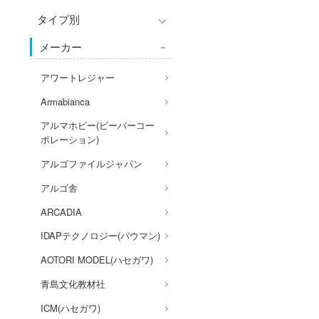
アクションフィギュアシリー
Hi-Story(ハイ・ストーリー)
ズ
タイプ別
塗装ツール
パーツ・アイテム
アークナイツ
モデラーズ(インターアライ
組み立て式フィギュアシリー
工具
メーカー
恐竜
IdentityV 第五人格 (アイデン
車・トラック・バイク
ド)
ズ
ティティV)
デカール・シール・ステッカ
城・文化財
飛行機・ヘリ
自動車メーカー別
アワートレジャー
動物系
ー
蒼き流星SPTレイズナー
美プラ
戦車・軍用車両
その他完成品モデル
Armabianca
ドール
メンテナンス
あつまれ どうぶつの森
船・潜水艦
アルマホビー(ビーバーコー
コレクショントイ
自作用素材・部品
アーマード・コア
ポレーション)
宇宙
ぬいぐるみ
ディスプレイ用品
あやかしトライアングル
アルゴファイルジャパン
鉄道
ジオラマ(ディオラマ)
アズールレーン
アルゴ舎
建物・城
アトリエシリーズ
ARCADIA
ロボット
UNDERTALE
IDAPテクノロジー(バウマン)
人・動物
アイドルマスター
AOTORI MODEL(ハセガワ)
その他
アイドリッシュセブン
青島文化教材社
あんさんぶるスターズ！！
ICM(ハセガワ)