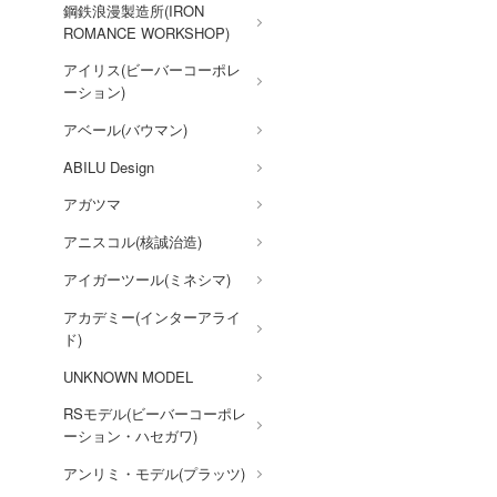
鋼鉄浪漫製造所(IRON
賭ケグルイ
ROMANCE WORKSHOP)
カードキャプターさくら
アイリス(ビーバーコーポレ
ーション)
かげきしょうじょ!!
アベール(バウマン)
ガールズ&パンツァー
ABILU Design
かぐや様は告らせたい？～天
才たちの恋愛頭脳戦～
アガツマ
彼女、お借りします
アニスコル(核誠治造)
艦隊これくしょん -艦これ-
アイガーツール(ミネシマ)
仮面ライダー
アカデミー(インターアライ
ド)
ガールガンレディ
UNKNOWN MODEL
ガールズバンドクライ
RSモデル(ビーバーコーポレ
機甲創世記モスピーダ
ーション・ハセガワ)
キューティーハニー
アンリミ・モデル(プラッツ)
鬼滅の刃