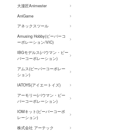
AKIRA
大漫匠Animester
アオのハコ
AniGame
アルカナディア
アネックスツール
イースシリーズ
Amusing Hobby(ビーバーコ
ーポレーション/VIC)
伊藤潤二『マニアック』
IBGモデルス(バウマン・ビー
犬夜叉
バーコーポレーション)
頭文字D (イニシャルD)
アムス(ビーバーコーポレー
一騎当千
ション)
痛いのは嫌なので防御力に極
IATOYS(アイエートイズ)
振りしたいと思います。
アーモリー(バウマン・ビー
宇崎ちゃんは遊びたい!
バーコーポレーション)
うる星やつら
IOMキット(ビーバーコーポ
レーション)
VALKYRIE TUNE
株式会社 アーテック
VALORANT