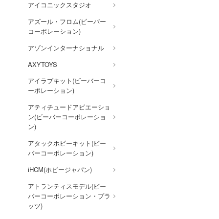
アイコニックスタジオ
ウマ娘 プリティーダービー
アズール・フロム(ビーバー
宇宙戦艦ヤマト
コーポレーション)
宇宙の騎士テッカマンブレー
アゾンインターナショナル
ド
AXYTOYS
ウルトラマン (ULTRAMAN)
アイラブキット(ビーバーコ
英雄伝説 軌跡シリーズ
ーポレーション)
ELDEN RING
アティチュードアビエーショ
ン(ビーバーコーポレーショ
炎炎ノ消防隊
ン)
狼と香辛料
アタックホビーキット(ビー
推しの子
バーコーポレーション)
王様ランキング
iHCM(ホビージャパン)
オーバーロード
アトランティスモデル(ビー
バーコーポレーション・プラ
お隣の天使様にいつの間にか
ッツ)
駄目人間にされていた件