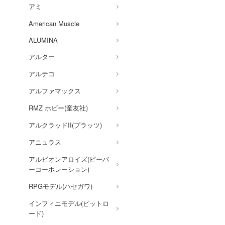
アミ
銀魂
American Muscle
銀河英雄伝説
ALUMINA
キン肉マン
アルター
機動戦艦ナデシコ
アルテコ
境界戦機
アルファマックス
キャッツ・アイ
RMZ ホビー(童友社)
銀河特急 ミルキー☆サブウ
アルクラッドII(プラッツ)
ェイ
アニュラス
銀河漂流バイファム
アルビオンアロイズ(ビーバ
キャプテン翼
ーコーポレーション)
機動警察パトレイバー
RPGモデル(ハセガワ)
強殖装甲ガイバー
インフィニモデル(ピットロ
ード)
GUILTY GEARシリーズ