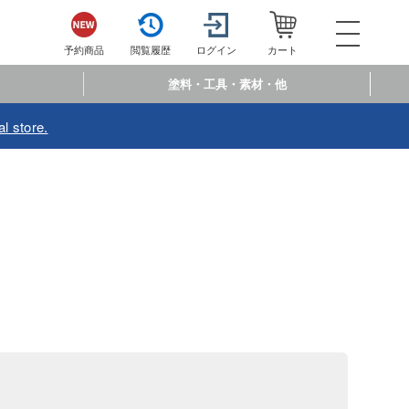
052-744-
電話で注文・問い合わせ
予約商品
閲覧履歴
ログイン
カート
電話受付 10:00～19:00
年中無休
塗料・工具・素材・他
ログイン
会員登
l store.
予約商品
閲覧履歴
お
商品カテゴリー
プラモデル
プラモデル-アニメ/ゲーム作品別
フィギュア
プラモデル-シリーズ別
フィギュア-アニメ/ゲーム作品別
ミニカー・トイ
ミリタリー
フィギュア-シリーズ別
チョロQシリーズ
塗料・工具・素材・他
乗り物
アクションフィギュアシリーズ
トミカ総合
塗料・溶剤
作品別