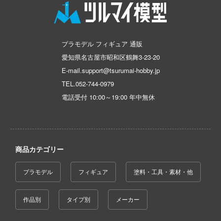
動物
乗り物
作品別
アクションフィギュアシリーズ
トミカ総合
塗料・溶剤
リッシュセブン
他
パーツ・アイテム
組み立て式フィギュアシリーズ
タイプ別
Hi-Story(ハイ・ストーリー)
塗装ツール
んぶるスターズ！！
アークナイツ
恐竜
プラモデル フィギュア 通販
動物系
モデラーズ(インターアライド)
カー
メーカー
工具
IdentityV 第五人格 (アイデンティティV)
車・トラック・バイク
愛知県名古屋市昭和区鶴舞3-23-20
城・文化財
ドール
ハコ
自動車メーカー別
デカール・シール・ステッカー
ゴファイルジャパン
蒼き流星SPTレイズナー
飛行機・ヘリ
E-mail.support@tsurumai-hobby.jp
アワートレジャー
美プラ
TEL.
052-744-0979
ナディア
その他完成品モデル
文化教材社
メンテナンス
あつまれ どうぶつの森
戦車・軍用車両
Armabianca
電話受付 10:00～19:00 年中無休
シリーズ
ター
コレクショントイ
自作用素材・部品
アーマード・コア
船・潜水艦
アルマホビー(ビーバーコーポレーション)
二『マニアック』
 CORPORATION
ぬいぐるみ
ディスプレイ用品
あやかしトライアングル
宇宙
アルゴファイルジャパン
 TOYS
ジオラマ(ディオラマ)
商品カテゴリー
アズールレーン
鉄道
アルゴ舎
 (イニシャルD)
デザイン
アトリエシリーズ
建物・城
プラモデル
フィギュア
塗料・工具・素材・他
ARCADIA
千
ンジュ・ルージュ
UNDERTALE
ロボット
IDAPテクノロジー(バウマン)
は嫌なので防御力に極振りしたいと思いま
堂
作品別
タイプ別
メーカー
アイドルマスター
人・動物
AOTORI MODEL(ハセガワ)
アノーツ