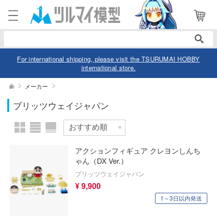
表示商品
電話で注文・問い合わせ
052-744-0979
電話受付 10:00～19:00
年中無休
For international shipping, please visit the TSURUMAI HOBBY
international store.
ログイン
会員登録
絞り込む
メーカー
作品別
ブリッツウェイジャパン
商品
閲覧履歴
お気に入り
カテゴリー
スケール
アクションフィギュア クレヨンしんち
デル
ゃん（DX Ver.）
ブリッツウェイジャパン
デル-アニメ/ゲーム作品別
ュア
価格帯
¥ 9,900
デル-シリーズ別
ュア-アニメ/ゲーム作品別
1～3日以内発送
ー・トイ
リー
ュア-シリーズ別