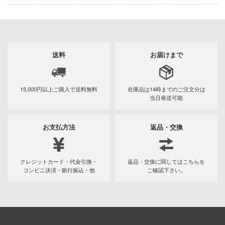
Qシリーズ
工具・素材・他
欠品商品を表示
ョンフィギュアシリーズ
総合
溶剤
・アイテム
て式フィギュアシリーズ
ory(ハイ・ストーリー)
ール
ナイツ
プ別
送料
お届けまで
ーズ(インターアライド)
ityV 第五人格 (アイデンティティV)
表示する
化財
トラック・バイク
メーカー別
ル・シール・ステッカー
星SPTレイズナー
15,000円以上ご購入で
送料無料
在庫品は14時までの
ご注文分は
機・ヘリ
完成品モデル
当日発送可能
ナンス
れ どうぶつの森
カテゴリー
・軍用車両
(ページ移動)
ショントイ
素材・部品
ード・コア
お支払方法
返品・交換
潜水艦
るみ
プレイ用品
しトライアングル
プラモデル
(ディオラマ)
ルレーン
フィギュア
クレジットカード・代金引換・
返品・交換に関してはこちらを
プラモデル-アニメ/ゲーム作品別
コンビニ決済・銀行振込・他
ご確認下さい。
エシリーズ
ミニカー・トイ
プラモデル-シリーズ別
フィギュア-アニメ/ゲーム作品別
・城
TALE
塗料・工具・素材・他
ミリタリー
ット
フィギュア-シリーズ別
チョロQシリーズ
ルマスター