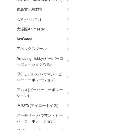
その他
アイドリッシュセブン
青島文化教材社
あんさんぶるスターズ！！
ICM(ハセガワ)
AKIRA
大漫匠Animester
アオのハコ
AniGame
アルカナディア
アネックスツール
イースシリーズ
Amusing Hobby(ビーバーコ
ーポレーション/VIC)
伊藤潤二『マニアック』
IBGモデルス(バウマン・ビー
犬夜叉
バーコーポレーション)
頭文字D (イニシャルD)
アムス(ビーバーコーポレー
一騎当千
ション)
痛いのは嫌なので防御力に極
IATOYS(アイエートイズ)
振りしたいと思います。
アーモリー(バウマン・ビー
宇崎ちゃんは遊びたい!
バーコーポレーション)