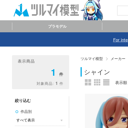
プラモデル
For int
ツルマイ模型
メーカー
表示商品
1
シャイン
1
絞り込む
作品別