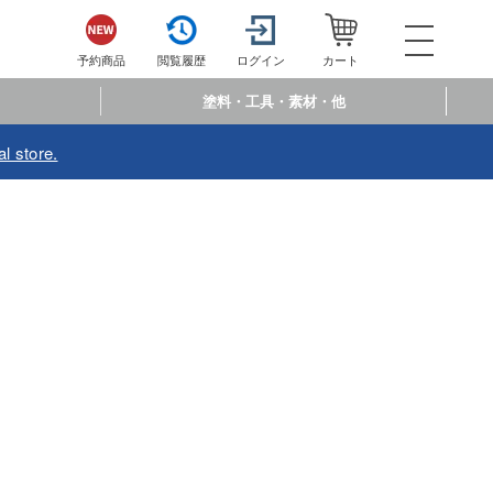
052-744-
電話で注文・問い合わせ
予約商品
閲覧履歴
ログイン
カート
電話受付 10:00～19:00
年中無休
塗料・工具・素材・他
ログイン
会員登
l store.
予約商品
閲覧履歴
お
商品カテゴリー
プラモデル
プラモデル-アニメ/ゲーム作品別
フィギュア
プラモデル-シリーズ別
フィギュア-アニメ/ゲーム作品別
ミニカー・トイ
ミリタリー
フィギュア-シリーズ別
チョロQシリーズ
塗料・工具・素材・他
乗り物
アクションフィギュアシリーズ
トミカ総合
塗料・溶剤
作品別