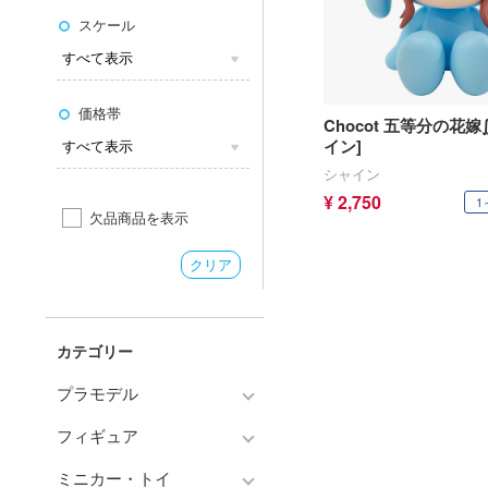
スケール
価格帯
Chocot 五等分の花嫁
イン]
シャイン
¥ 2,750
1
欠品商品を表示
クリア
カテゴリー
プラモデル
フィギュア
プラモデル-アニメ/ゲーム作
品別
ミニカー・トイ
フィギュア-アニメ/ゲーム作