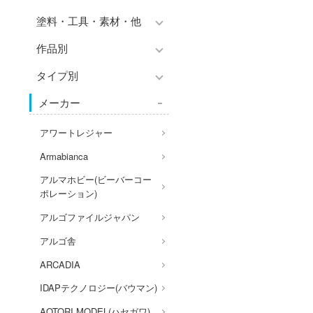
プラモデル-シリーズ別
品別
塗料・工具・素材・他
チョロQシリーズ
ミリタリー
フィギュア-シリーズ別
作品別
トミカ総合
塗料・溶剤
乗り物
アクションフィギュアシリー
Hi-Story(ハイ・ストーリー)
ズ
タイプ別
塗装ツール
パーツ・アイテム
アークナイツ
モデラーズ(インターアライ
組み立て式フィギュアシリー
工具
メーカー
恐竜
IdentityV 第五人格 (アイデン
車・トラック・バイク
ド)
ズ
ティティV)
デカール・シール・ステッカ
城・文化財
飛行機・ヘリ
自動車メーカー別
アワートレジャー
動物系
ー
蒼き流星SPTレイズナー
美プラ
戦車・軍用車両
その他完成品モデル
Armabianca
ドール
メンテナンス
あつまれ どうぶつの森
船・潜水艦
アルマホビー(ビーバーコー
コレクショントイ
自作用素材・部品
アーマード・コア
ポレーション)
宇宙
ぬいぐるみ
ディスプレイ用品
あやかしトライアングル
アルゴファイルジャパン
鉄道
ジオラマ(ディオラマ)
アズールレーン
アルゴ舎
建物・城
アトリエシリーズ
ARCADIA
ロボット
UNDERTALE
IDAPテクノロジー(バウマン)
人・動物
アイドルマスター
AOTORI MODEL(ハセガワ)