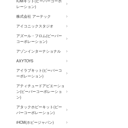
うる星やつら
IOMキット(ビーバーコーポ
レーション)
VALKYRIE TUNE
株式会社 アーテック
VALORANT
アイコニックスタジオ
ウマ娘 プリティーダービー
アズール・フロム(ビーバー
宇宙戦艦ヤマト
コーポレーション)
宇宙の騎士テッカマンブレー
アゾンインターナショナル
ド
AXYTOYS
ウルトラマン (ULTRAMAN)
アイラブキット(ビーバーコ
英雄伝説 軌跡シリーズ
ーポレーション)
ELDEN RING
アティチュードアビエーショ
ン(ビーバーコーポレーショ
炎炎ノ消防隊
ン)
狼と香辛料
アタックホビーキット(ビー
推しの子
バーコーポレーション)
王様ランキング
iHCM(ホビージャパン)