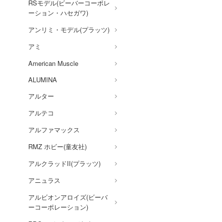
RSモデル(ビーバーコーポレ
機甲創世記モスピーダ
ーション・ハセガワ)
キューティーハニー
アンリミ・モデル(プラッツ)
鬼滅の刃
アミ
銀魂
American Muscle
銀河英雄伝説
ALUMINA
キン肉マン
アルター
機動戦艦ナデシコ
アルテコ
境界戦機
アルファマックス
キャッツ・アイ
RMZ ホビー(童友社)
銀河特急 ミルキー☆サブウ
アルクラッドII(プラッツ)
ェイ
アニュラス
銀河漂流バイファム
アルビオンアロイズ(ビーバ
キャプテン翼
ーコーポレーション)
機動警察パトレイバー