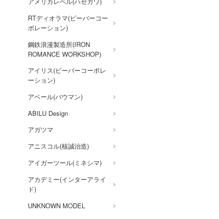
アメリカレベル(ハセガワ)
機甲戦記ドラグナー
RTディオラマ(ビーバーコー
ポレーション)
ガメラ
鋼鉄浪漫製造所(IRON
賭ケグルイ
ROMANCE WORKSHOP)
カードキャプターさくら
アイリス(ビーバーコーポレ
ーション)
かげきしょうじょ!!
アベール(バウマン)
ガールズ&パンツァー
ABILU Design
かぐや様は告らせたい？～天
才たちの恋愛頭脳戦～
アガツマ
彼女、お借りします
アニスコル(核誠治造)
艦隊これくしょん -艦これ-
アイガーツール(ミネシマ)
仮面ライダー
アカデミー(インターアライ
ド)
ガールガンレディ
UNKNOWN MODEL
ガールズバンドクライ