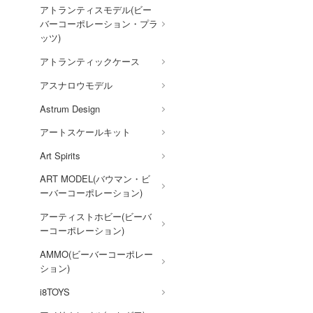
オーバーロード
アトランティスモデル(ビー
バーコーポレーション・プラ
お隣の天使様にいつの間にか
ッツ)
駄目人間にされていた件
アトランティックケース
お兄ちゃんはおしまい!
アスナロウモデル
俺の妹がこんなに可愛いわけ
がない
Astrum Design
ガンダムシリーズ
アートスケールキット
カウボーイビバップ
Art Spirits
ART MODEL(バウマン・ビ
カッコウの許嫁
ーバーコーポレーション)
陰の実力者になりたくて!
アーティストホビー(ビーバ
Collar×Malice
ーコーポレーション)
科学忍者隊ガッチャマン
AMMO(ビーバーコーポレー
ション)
家庭教師ヒットマン
REBORN!
i8TOYS
怪獣8号