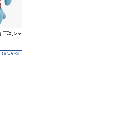
∬ 三玖[シャ
～3日以内発送