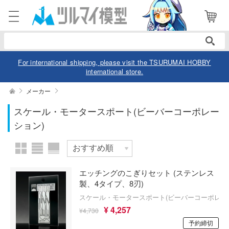
表示商品
電話で注文・問い合わせ
1
052-744-0979
電話受付 10:00～19:00
年中無休
For international shipping, please visit the TSURUMAI HOBBY
international store.
ログイン
会員登録
絞り込む
メーカー
スケール
スケール・モータースポート(ビーバーコーポレー
商品
閲覧履歴
お気に入り
ション)
カテゴリー
価格帯
デル
エッチングのこぎりセット (ステンレス
製、4タイプ、8刃)
デル-アニメ/ゲーム作品別
ュア
スケール・モータースポート(ビーバーコーポレー
欠品商品を表示
デル-シリーズ別
ュア-アニメ/ゲーム作品別
¥ 4,257
ー・トイ
¥4,730
予約締切
リー
ュア-シリーズ別