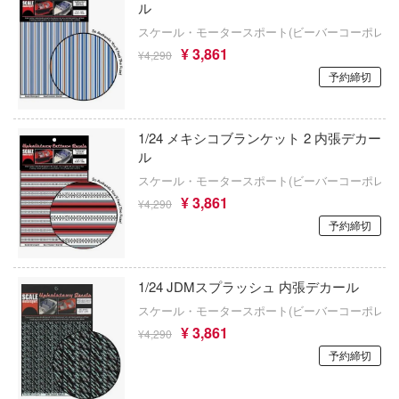
ル
彼女、お借りします
鋼鉄浪漫製造所(IRON ROMANCE WORKS
キャプターさくら
スケール・モータースポート(ビーバーコーポレー
アカウント
¥ 3,861
かぐや様は告らせたい？～天才たちの恋愛
¥4,290
アイリス(ビーバーコーポレーション)
ズバンドクライ
～
予約締切
E公式アカウント
アベール(バウマン)
ガンレディ
家庭教師ヒットマンREBORN!
ABILU Design
ィクラウン
Tok 公式アカウント
1/24 メキシコブランケット 2 内張デカー
ガールズ&パンツァー
ル
世記モスピーダ
アガツマ
スケール・モータースポート(ビーバーコーポレー
賭ケグルイ
マン
¥ 3,861
アニスコル(核誠治造)
¥4,290
機甲戦記ドラグナー
予約締切
キル
アイガーツール(ミネシマ)
ガメラ
雄伝説
アカデミー(インターアライド)
1/24 JDMスプラッシュ 内張デカール
カッコウの許嫁
流バイファム
スケール・モータースポート(ビーバーコーポレー
UNKNOWN MODEL
Collar×Malice
¥ 3,861
急 ミルキー☆サブウェイ
¥4,290
RSモデル(ビーバーコーポレーション・ハ
予約締切
カウボーイビバップ
ティーハニー
アンリミ・モデル(プラッツ)