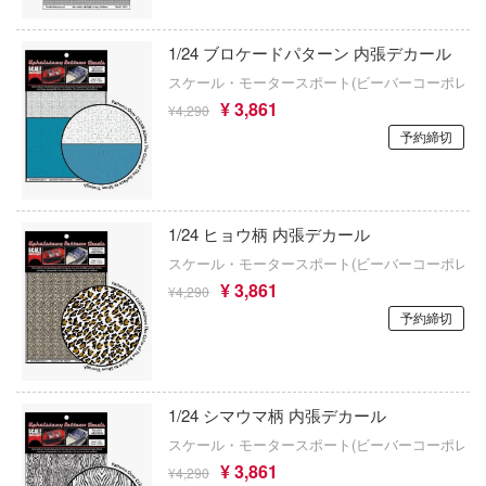
子
アイコニックスタジオ
ミル
VALKYRIE TUNE
1/24 ブロケードパターン 内張デカール
辛料
アズール・フロム(ビーバーコーポレーショ
社
スケール・モータースポート(ビーバーコーポレー
VALORANT
がこんなに可愛いわけがない
¥ 3,861
¥4,290
アゾンインターナショナル
ダイ
ウルトラマン (ULTRAMAN)
予約締切
ンキング
AXYTOYS
キューパーツ
うる星やつら
天使様にいつの間にか駄目人間にされてい
アイラブキット(ビーバーコーポレーション
ガワ
ウマ娘 プリティーダービー
1/24 ヒョウ柄 内張デカール
ゃんはおしまい!
エムオフィスエー
アティチュードアビエーション(ビーバー
宇宙戦艦ヤマト
スケール・モータースポート(ビーバーコーポレー
レーション)
イダー
トロード
¥ 3,861
¥4,290
ELDEN RING
アタックホビーキット(ビーバーコーポレ
予約締切
ミ模型
ン)
英雄伝説 軌跡シリーズ
力者になりたくて!
モ向上委員会
iHCM(ホビージャパン)
炎炎ノ消防隊
ょうじょ!!
ム1スタジオ
1/24 シマウマ柄 内張デカール
アトランティスモデル(ビーバーコーポレ
オーバーロード
ン・プラッツ)
スケール・モータースポート(ビーバーコーポレー
くしょん -艦これ-
ッツ
¥ 3,861
¥4,290
推しの子