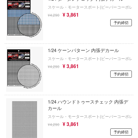
ゃんは遊びたい!
AKIRA
大漫匠Animester
スケール・モータースポート(ビーバーコーポレー
ドスマイルカンパニー
¥ 3,861
騎士テッカマンブレード
¥4,290
アトリエシリーズ
AniGame
ブキヤ
予約締切
IE TUNE
アーマード・コア
アネックスツール
ドハンド
ANT
痛いのは嫌なので防御力に極振りしたいと
Amusing Hobby(ビーバーコーポレーション
す。
マン (ULTRAMAN)
1/24 ケーンパターン 内張デカール
クレオス
IBGモデルス(バウマン・ビーバーコーポ
スケール・モータースポート(ビーバーコーポレー
やつら
伊藤潤二『マニアック』
ョン)
¥ 3,861
¥4,290
練
 プリティーダービー
頭文字D (イニシャルD)
予約締切
アムス(ビーバーコーポレーション)
A
艦ヤマト
一騎当千
IATOYS(アイエートイズ)
ナー色彩株式会社
 RING
犬夜叉
アーモリー(バウマン・ビーバーコーポレ
1/24 ハウンドトゥースチェック 内張デ
ヤ
ン)
説 軌跡シリーズ
カール
イースシリーズ
(ビーバーコーポレーション)
スケール・モータースポート(ビーバーコーポレー
消防隊
IOMキット(ビーバーコーポレーション)
¥ 3,861
宇崎ちゃんは遊びたい!
¥4,290
ラトミー
ーロード
予約締切
株式会社 アーテック
宇宙の騎士テッカマンブレード
ーテック