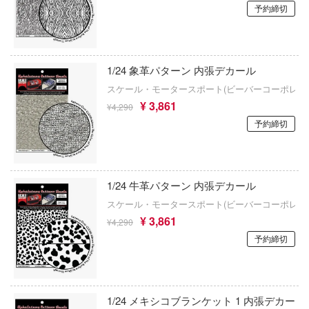
アトランティックケース
お借りします
ージャパン
予約締切
狼と香辛料
様は告らせたい？～天才たちの恋愛頭脳戦
アスナロウモデル
ィコム・トイ
俺の妹がこんなに可愛いわけがない
Astrum Design
メーカーをすべて見る
1/24 象革パターン 内張デカール
ヒットマンREBORN!
王様ランキング
アートスケールキット
スケール・モータースポート(ビーバーコーポレー
ズ&パンツァー
ップメニュー
¥ 3,861
¥4,290
お隣の天使様にいつの間にか駄目人間にさ
Art Spirits
ルイ
予約締切
た件
プページ
ART MODEL(バウマン・ビーバーコーポ
記ドラグナー
お兄ちゃんはおしまい!
ョン)
い物ガイド
仮面ライダー
い合わせ
アーティストホビー(ビーバーコーポレー
1/24 牛革パターン 内張デカール
ウの許嫁
スケール・モータースポート(ビーバーコーポレー
概要
怪獣8号
AMMO(ビーバーコーポレーション)
¥ 3,861
¥4,290
Malice
イバシーポリシー
陰の実力者になりたくて!
予約締切
i8TOYS
ーイビバップ
かげきしょうじょ!!
アメリカレベル(ハセガワ)
S公式アカウント
ムシリーズ
艦隊これくしょん -艦これ-
RTディオラマ(ビーバーコーポレーション
1/24 メキシコブランケット 1 内張デカー
Tube 公式アカウント
者隊ガッチャマン