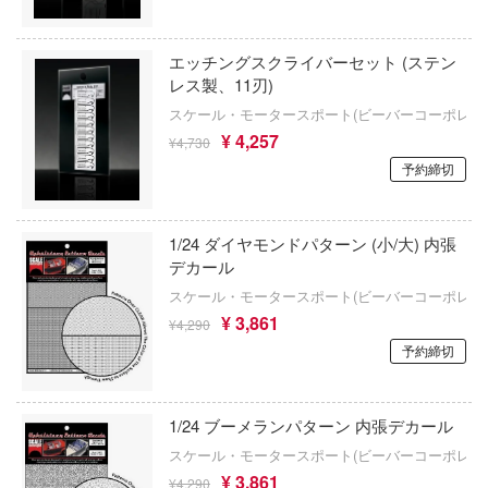
Qシリーズ
工具・素材・他
ョンフィギュアシリーズ
総合
溶剤
表示する
エッチングスクライバーセット (ステン
・アイテム
て式フィギュアシリーズ
レス製、11刃)
ory(ハイ・ストーリー)
ール
ルレーン
プ別
スケール・モータースポート(ビーバーコーポレー
ーズ(インターアライド)
しトライアングル
¥ 4,257
¥4,730
カテゴリー
(ページ移動)
化財
トラック・バイク
メーカー別
予約締切
ル・シール・ステッカー
ityV 第五人格 (アイデンティティV)
機・ヘリ
完成品モデル
プラモデル
ナンス
ルマスター
1/24 ダイヤモンドパターン (小/大) 内張
・軍用車両
ショントイ
素材・部品
フィギュア
星SPTレイズナー
デカール
プラモデル-アニメ/ゲーム作品別
るみ
スケール・モータースポート(ビーバーコーポレー
(ディオラマ)
TALE
ミニカー・トイ
プラモデル-シリーズ別
フィギュア-アニメ/ゲーム作品別
¥ 3,861
¥4,290
プレイ用品
れ どうぶつの森
予約締切
塗料・工具・素材・他
ミリタリー
フィギュア-シリーズ別
チョロQシリーズ
潜水艦
ナイツ
乗り物
作品別
アクションフィギュアシリーズ
トミカ総合
・城
塗料・溶剤
1/24 ブーメランパターン 内張デカール
リッシュセブン
パーツ・アイテム
組み立て式フィギュアシリーズ
ット
タイプ別
Hi-Story(ハイ・ストーリー)
スケール・モータースポート(ビーバーコーポレー
塗装ツール
アズールレーン
んぶるスターズ！！
¥ 3,861
¥4,290