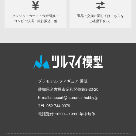
銀河特急 ミルキー☆サブウェイ
ンしんちゃん
インフィニモデル(ピットロード)
キューティーハニー
ン
クレジットカード・代金引換・
返品・交換に関してはこちらを
INART(ユニオンクリエイティブ)
コンビニ決済・銀行振込・他
ご確認下さい。
バスケ
キャプテン翼
ITALERI(プラッツ)
ひとりごと
鬼滅の刃
インフィニティスタチュー
動隊
境界戦機
インテリジェントシステムズ(グッドスマ
ーロボ
ンパニー)
GUILTY GEARシリーズ
イクソ
強殖装甲ガイバー
プラモデル フィギュア 通販
子で割り切れない
イェンモデル(ビーバーコーポレーション)
機動警察パトレイバー
愛知県名古屋市昭和区鶴舞3-23-20
線
E-mail.support@tsurumai-hobby.jp
INFOCUS
キャッツ・アイ
TEL.
052-744-0979
の鬼太郎
Infinity Studio
銀魂
電話受付 10:00～19:00 年中無休
!
インフィニティモデルズ(ビーバーコーポ
機動戦艦ナデシコ
はうさぎですか？
ョン)