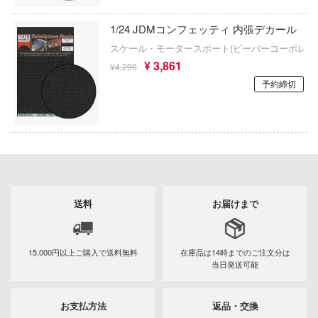
ガンダムシリーズ
テン翼
アミ
1/24 JDMコンフェッティ 内張デカール
刃
科学忍者隊ガッチャマン
American Muscle
スケール・モータースポート(ビーバーコーポレー
機
カードキャプターさくら
¥ 3,861
¥4,290
ALUMINA
Y GEARシリーズ
予約締切
ガールズバンドクライ
アルター
甲ガイバー
ガールガンレディ
アルテコ
察パトレイバー
ギルティクラウン
アルファマックス
ツ・アイ
機甲創世記モスピーダ
RMZ ホビー(童友社)
送料
お届けまで
キン肉マン
艦ナデシコ
アルクラッドII(プラッツ)
キルラキル
AD
アニュラス
15,000円以上ご購入で
送料無料
在庫品は14時までの
ご注文分は
銀河英雄伝説
当日発送可能
DYNAZENON/GRIDMAN
アルビオンアロイズ(ビーバーコーポレー
銀河漂流バイファム
シャージョウ
お支払方法
返品・交換
RPGモデル(ハセガワ)