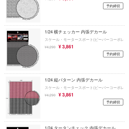
恐竜
動物
動物系
モデラーズ(インターアライド)
メーカー
工具
あやかしトライアングル
車・トラック・バイク
ハコ
予約締切
他
城・文化財
ドール
自動車メーカー別
デカール・シール・ステッカー
IdentityV 第五人格 (アイデンティティV)
ナディア
飛行機・ヘリ
アワートレジャー
美プラ
その他完成品モデル
メンテナンス
カー
アイドルマスター
戦車・軍用車両
Armabianca
1/24 横チェッカー 内張デカール
コレクショントイ
エシリーズ
自作用素材・部品
スケール・モータースポート(ビーバーコーポレー
蒼き流星SPTレイズナー
ゴファイルジャパン
鉄道
アルマホビー(ビーバーコーポレーション)
¥ 3,861
¥4,290
ード・コア
ぬいぐるみ
ジオラマ(ディオラマ)
文化教材社
UNDERTALE
宇宙
アルゴファイルジャパン
予約締切
は嫌なので防御力に極振りしたいと思いま
ター
ディスプレイ用品
あつまれ どうぶつの森
船・潜水艦
アルゴ舎
 CORPORATION
アークナイツ
建物・城
ARCADIA
二『マニアック』
1/24 縦パターン 内張デカール
 TOYS
アイドリッシュセブン
スケール・モータースポート(ビーバーコーポレー
ロボット
 (イニシャルD)
IDAPテクノロジー(バウマン)
デザイン
¥ 3,861
¥4,290
あんさんぶるスターズ！！
千
人・動物
AOTORI MODEL(ハセガワ)
予約締切
ンジュ・ルージュ
アオのハコ
その他
青島文化教材社
堂
シリーズ
アルカナディア
ICM(ハセガワ)
アノーツ
1/24 タータンチェック 内張デカール