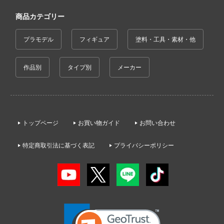
CLANNAD
コトブキ飛行隊
ILIAD DESIGN(ビーバーコーポレーション
商品カテゴリー
SSSS.DYNAZENON/GRIDMAN
んちのメイドラゴン
インペリアルホビープロダクション(ビー
プラモデル
フィギュア
塗料・工具・素材・他
ーポレーション)
クラッシャージョウ
E-Model(プラッツ/童友社)
クレヨンしんちゃん
晴らしい世界に祝福を！
作品別
タイプ別
メーカー
株式会社イクリエ
デンカムイ
くまモン
の花嫁
Eclipse Collectibles
黒子のバスケ
んは、コミュ症です。
トップページ
お買い物ガイド
お問い合わせ
イドラ(ビーバーコーポレーション)
薬屋のひとりごと
ントヒルシリーズ
Eclipse Feather
特定商取引法に基づく表記
プライバシーポリシー
攻殻機動隊
大戦
E.Monster
ゲッターロボ
NUTES MISSIONS (サーティ ミニッツ ミッ
EASTERN EXPRESS(イースタンエクス
原神
)
EUSUN
恋は双子で割り切れない
ーバード