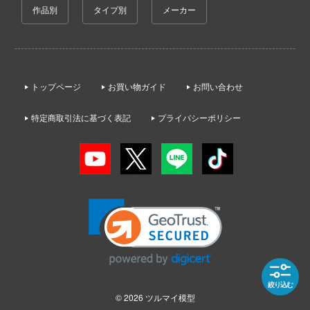
ゃんは遊びたい!
作品別
タイプ別
メーカー
AKIRA
大漫匠Animester
ドスマイルカンパニー
やつら
アオのハコ
AniGame
ブキヤ
IE TUNE
アルカナディア
アネックスツール
ドハンド
ANT
トップページ
お買い物ガイド
お問い合わせ
イースシリーズ
Amusing Hobby(ビーバーコーポレーション
 プリティーダービー
特定商取引法に基づく表記
プライバシーポリシー
伊藤潤二『マニアック』
クレオス
IBGモデルス(バウマン・ビーバーコーポ
艦ヤマト
ョン)
練
犬夜叉
騎士テッカマンブレード
アムス(ビーバーコーポレーション)
A
頭文字D (イニシャルD)
マン (ULTRAMAN)
IATOYS(アイエートイズ)
ナー色彩株式会社
一騎当千
説 軌跡シリーズ
アーモリー(バウマン・ビーバーコーポレ
ヤ
痛いのは嫌なので防御力に極振りしたいと
ン)
 RING
す。
(ビーバーコーポレーション)
消防隊
IOMキット(ビーバーコーポレーション)
宇崎ちゃんは遊びたい!
ラトミー
絞り込む
辛料
株式会社 アーテック
© 2026
ツルマイ模型
うる星やつら
ーテック