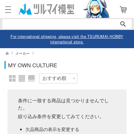
表示商品
電話で注文・問い合わせ
052-744-0979
電話受付 10:00～19:00
年中無休
For international shipping, please visit the TSURUMAI HOBBY
international store.
ログイン
会員登録
絞り込む
メーカー
スケール
MY OWN CULTURE
商品
閲覧履歴
お気に入り
カテゴリー
価格帯
デル
条件に一致する商品は見つかりませんでし
た。
デル-アニメ/ゲーム作品別
ュア
絞り込み条件を変更してみてください。
欠品商品を表示
デル-シリーズ別
ュア-アニメ/ゲーム作品別
ー・トイ
欠品商品の表示を変更する
リー
ュア-シリーズ別