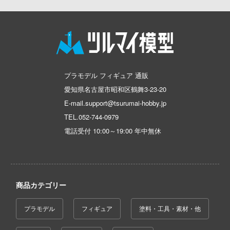
恐竜
動物
動物系
モデラーズ(インターアライド)
メーカー
工具
IdentityV 第五人格 (アイデンティティV)
車・トラック・バイク
リッシュセブン
他
城・文化財
ドール
自動車メーカー別
デカール・シール・ステッカー
蒼き流星SPTレイズナー
んぶるスターズ！！
飛行機・ヘリ
アワートレジャー
美プラ
その他完成品モデル
メンテナンス
カー
あつまれ どうぶつの森
戦車・軍用車両
Armabianca
コレクショントイ
ハコ
自作用素材・部品
アーマード・コア
ゴファイルジャパン
船・潜水艦
アルマホビー(ビーバーコーポレーション)
プラモデル フィギュア 通販
ナディア
ぬいぐるみ
愛知県名古屋市昭和区鶴舞3-23-20
ディスプレイ用品
文化教材社
あやかしトライアングル
宇宙
アルゴファイルジャパン
E-mail.support@tsurumai-hobby.jp
シリーズ
ター
ジオラマ(ディオラマ)
アズールレーン
鉄道
アルゴ舎
TEL.
052-744-0979
二『マニアック』
 CORPORATION
電話受付 10:00～19:00 年中無休
アトリエシリーズ
建物・城
ARCADIA
 TOYS
UNDERTALE
ロボット
IDAPテクノロジー(バウマン)
 (イニシャルD)
デザイン
アイドルマスター
人・動物
AOTORI MODEL(ハセガワ)
商品カテゴリー
千
ンジュ・ルージュ
アイドリッシュセブン
その他
青島文化教材社
は嫌なので防御力に極振りしたいと思いま
堂
プラモデル
フィギュア
塗料・工具・素材・他
あんさんぶるスターズ！！
ICM(ハセガワ)
アノーツ