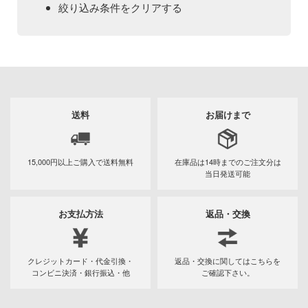
Qシリーズ
工具・素材・他
絞り込み条件をクリアする
ョンフィギュアシリーズ
総合
溶剤
表示する
・アイテム
て式フィギュアシリーズ
ory(ハイ・ストーリー)
ール
ナイツ
プ別
ーズ(インターアライド)
ityV 第五人格 (アイデンティティV)
カテゴリー
(ページ移動)
化財
トラック・バイク
メーカー別
ル・シール・ステッカー
星SPTレイズナー
送料
お届けまで
機・ヘリ
完成品モデル
プラモデル
ナンス
れ どうぶつの森
・軍用車両
ショントイ
素材・部品
15,000円以上ご購入で
送料無料
在庫品は14時までの
ご注文分は
フィギュア
ード・コア
プラモデル-アニメ/ゲーム作品別
当日発送可能
潜水艦
るみ
プレイ用品
しトライアングル
ミニカー・トイ
プラモデル-シリーズ別
フィギュア-アニメ/ゲーム作品別
お支払方法
返品・交換
(ディオラマ)
ルレーン
塗料・工具・素材・他
ミリタリー
フィギュア-シリーズ別
チョロQシリーズ
エシリーズ
乗り物
作品別
アクションフィギュアシリーズ
トミカ総合
・城
塗料・溶剤
クレジットカード・代金引換・
返品・交換に関してはこちらを
TALE
コンビニ決済・銀行振込・他
ご確認下さい。
パーツ・アイテム
組み立て式フィギュアシリーズ
ット
タイプ別
Hi-Story(ハイ・ストーリー)
塗装ツール
アークナイツ
ルマスター