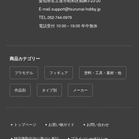
愛知県名古屋市昭和区鶴舞3-23-20
ゃんは遊びたい!
AKIRA
大漫匠Animester
E-mail.support@tsurumai-hobby.jp
ドスマイルカンパニー
騎士テッカマンブレード
TEL.
052-744-0979
アトリエシリーズ
AniGame
ブキヤ
電話受付 10:00～19:00 年中無休
IE TUNE
アーマード・コア
アネックスツール
ドハンド
ANT
痛いのは嫌なので防御力に極振りしたいと
Amusing Hobby(ビーバーコーポレーション
す。
マン (ULTRAMAN)
クレオス
IBGモデルス(バウマン・ビーバーコーポ
商品カテゴリー
やつら
伊藤潤二『マニアック』
ョン)
練
プラモデル
フィギュア
塗料・工具・素材・他
 プリティーダービー
頭文字D (イニシャルD)
アムス(ビーバーコーポレーション)
A
艦ヤマト
一騎当千
IATOYS(アイエートイズ)
作品別
タイプ別
メーカー
ナー色彩株式会社
 RING
犬夜叉
アーモリー(バウマン・ビーバーコーポレ
ヤ
ン)
説 軌跡シリーズ
イースシリーズ
(ビーバーコーポレーション)
消防隊
IOMキット(ビーバーコーポレーション)
トップページ
お買い物ガイド
お問い合わせ
宇崎ちゃんは遊びたい!
ラトミー
ーロード
株式会社 アーテック
宇宙の騎士テッカマンブレード
ーテック
特定商取引法に基づく表記
プライバシーポリシー