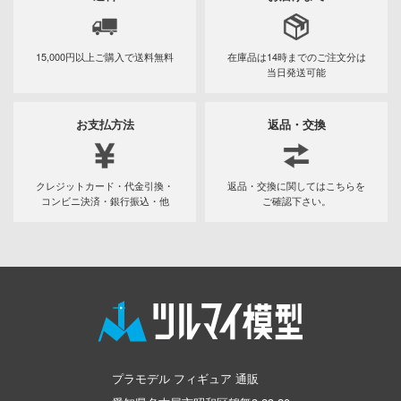
恐竜
動物
動物系
モデラーズ(インターアライド)
メーカー
工具
あやかしトライアングル
車・トラック・バイク
ハコ
他
城・文化財
ドール
自動車メーカー別
デカール・シール・ステッカー
IdentityV 第五人格 (アイデンティティV)
ナディア
飛行機・ヘリ
アワートレジャー
15,000円以上ご購入で
送料無料
在庫品は14時までの
ご注文分は
当日発送可能
美プラ
その他完成品モデル
メンテナンス
カー
アイドルマスター
戦車・軍用車両
Armabianca
コレクショントイ
エシリーズ
自作用素材・部品
蒼き流星SPTレイズナー
ゴファイルジャパン
お支払方法
返品・交換
鉄道
アルマホビー(ビーバーコーポレーション)
ード・コア
ぬいぐるみ
ジオラマ(ディオラマ)
文化教材社
UNDERTALE
宇宙
アルゴファイルジャパン
は嫌なので防御力に極振りしたいと思いま
クレジットカード・代金引換・
返品・交換に関してはこちらを
ター
ディスプレイ用品
あつまれ どうぶつの森
船・潜水艦
アルゴ舎
コンビニ決済・銀行振込・他
ご確認下さい。
 CORPORATION
アークナイツ
建物・城
ARCADIA
二『マニアック』
 TOYS
アイドリッシュセブン
ロボット
 (イニシャルD)
IDAPテクノロジー(バウマン)
デザイン
あんさんぶるスターズ！！
千
人・動物
AOTORI MODEL(ハセガワ)
ンジュ・ルージュ
アオのハコ
その他
青島文化教材社
堂
シリーズ
プラモデル フィギュア 通販
アルカナディア
ICM(ハセガワ)
アノーツ