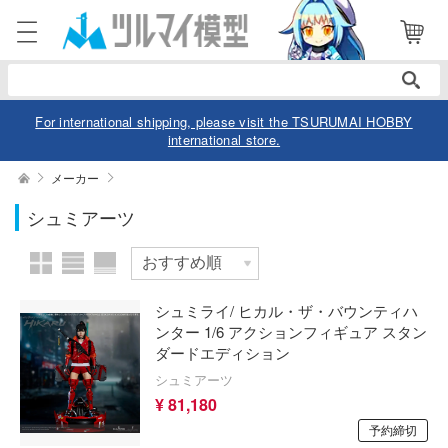
表示商品
電話で注文・問い合わせ
052-744-0979
電話受付 10:00～19:00
年中無休
For international shipping, please visit the TSURUMAI HOBBY
international store.
ログイン
会員登録
絞り込む
メーカー
スケール
シュミアーツ
商品
閲覧履歴
お気に入り
カテゴリー
価格帯
シュミライ/ ヒカル・ザ・バウンティハ
デル
ンター 1/6 アクションフィギュア スタン
ダードエディション
デル-アニメ/ゲーム作品別
ュア
シュミアーツ
欠品商品を表示
デル-シリーズ別
¥ 81,180
ュア-アニメ/ゲーム作品別
ー・トイ
予約締切
リー
ュア-シリーズ別