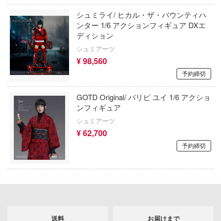
Qシリーズ
工具・素材・他
シュミライ/ ヒカル・ザ・バウンティハ
ョンフィギュアシリーズ
総合
溶剤
表示する
ンター 1/6 アクションフィギュア DXエ
・アイテム
ディション
て式フィギュアシリーズ
ory(ハイ・ストーリー)
ール
ルレーン
シュミアーツ
プ別
ーズ(インターアライド)
¥ 98,560
しトライアングル
カテゴリー
(ページ移動)
化財
トラック・バイク
予約締切
メーカー別
ル・シール・ステッカー
ityV 第五人格 (アイデンティティV)
機・ヘリ
完成品モデル
プラモデル
GOTD Original/ パリピ ユイ 1/6 アクショ
ナンス
ルマスター
ンフィギュア
・軍用車両
ショントイ
素材・部品
フィギュア
星SPTレイズナー
シュミアーツ
プラモデル-アニメ/ゲーム作品別
¥ 62,700
るみ
(ディオラマ)
TALE
ミニカー・トイ
プラモデル-シリーズ別
フィギュア-アニメ/ゲーム作品別
予約締切
プレイ用品
れ どうぶつの森
塗料・工具・素材・他
ミリタリー
フィギュア-シリーズ別
チョロQシリーズ
潜水艦
ナイツ
乗り物
作品別
アクションフィギュアシリーズ
トミカ総合
・城
塗料・溶剤
リッシュセブン
パーツ・アイテム
組み立て式フィギュアシリーズ
ット
タイプ別
Hi-Story(ハイ・ストーリー)
塗装ツール
アズールレーン
んぶるスターズ！！
送料
お届けまで