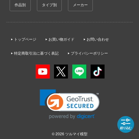
ゃんは遊びたい!
作品別
タイプ別
メーカー
AKIRA
大漫匠Animester
ドスマイルカンパニー
騎士テッカマンブレード
アトリエシリーズ
AniGame
ブキヤ
IE TUNE
アーマード・コア
アネックスツール
ドハンド
ANT
トップページ
お買い物ガイド
お問い合わせ
痛いのは嫌なので防御力に極振りしたいと
Amusing Hobby(ビーバーコーポレーション
す。
マン (ULTRAMAN)
特定商取引法に基づく表記
プライバシーポリシー
クレオス
IBGモデルス(バウマン・ビーバーコーポ
やつら
伊藤潤二『マニアック』
ョン)
練
 プリティーダービー
頭文字D (イニシャルD)
アムス(ビーバーコーポレーション)
A
艦ヤマト
一騎当千
IATOYS(アイエートイズ)
ナー色彩株式会社
 RING
犬夜叉
アーモリー(バウマン・ビーバーコーポレ
ヤ
ン)
説 軌跡シリーズ
イースシリーズ
(ビーバーコーポレーション)
消防隊
IOMキット(ビーバーコーポレーション)
宇崎ちゃんは遊びたい!
ラトミー
絞り込む
ーロード
株式会社 アーテック
© 2026
ツルマイ模型
宇宙の騎士テッカマンブレード
ーテック