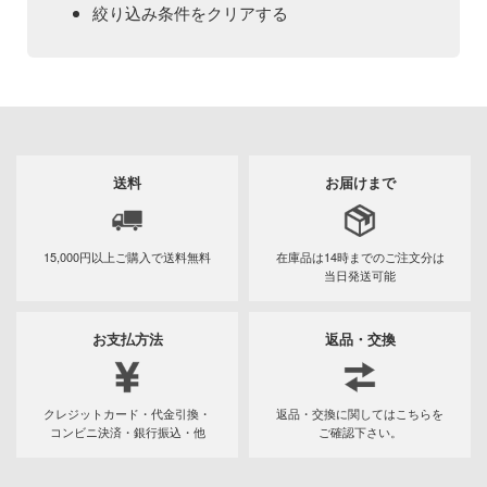
Qシリーズ
工具・素材・他
絞り込み条件をクリアする
ョンフィギュアシリーズ
総合
溶剤
表示する
・アイテム
て式フィギュアシリーズ
ory(ハイ・ストーリー)
ール
ルレーン
プ別
ーズ(インターアライド)
しトライアングル
カテゴリー
(ページ移動)
化財
トラック・バイク
メーカー別
ル・シール・ステッカー
ityV 第五人格 (アイデンティティV)
送料
お届けまで
機・ヘリ
完成品モデル
プラモデル
ナンス
ルマスター
・軍用車両
ショントイ
素材・部品
15,000円以上ご購入で
送料無料
在庫品は14時までの
ご注文分は
フィギュア
星SPTレイズナー
プラモデル-アニメ/ゲーム作品別
当日発送可能
るみ
(ディオラマ)
TALE
ミニカー・トイ
プラモデル-シリーズ別
フィギュア-アニメ/ゲーム作品別
プレイ用品
お支払方法
返品・交換
れ どうぶつの森
塗料・工具・素材・他
ミリタリー
フィギュア-シリーズ別
チョロQシリーズ
潜水艦
ナイツ
乗り物
作品別
アクションフィギュアシリーズ
トミカ総合
・城
塗料・溶剤
クレジットカード・代金引換・
返品・交換に関してはこちらを
リッシュセブン
コンビニ決済・銀行振込・他
ご確認下さい。
パーツ・アイテム
組み立て式フィギュアシリーズ
ット
タイプ別
Hi-Story(ハイ・ストーリー)
塗装ツール
アズールレーン
んぶるスターズ！！