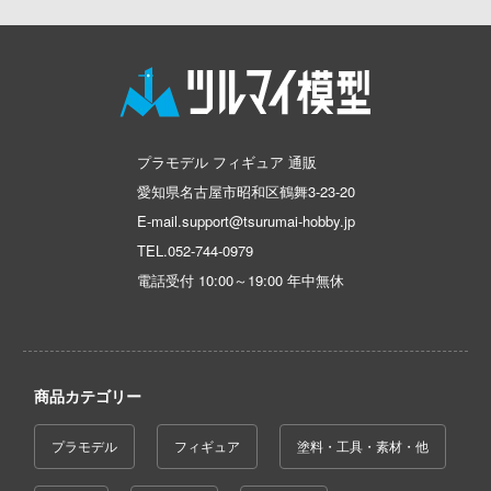
恐竜
動物
動物系
モデラーズ(インターアライド)
メーカー
工具
あやかしトライアングル
車・トラック・バイク
ハコ
他
城・文化財
ドール
自動車メーカー別
デカール・シール・ステッカー
IdentityV 第五人格 (アイデンティティV)
ナディア
飛行機・ヘリ
アワートレジャー
美プラ
その他完成品モデル
メンテナンス
カー
アイドルマスター
戦車・軍用車両
Armabianca
コレクショントイ
エシリーズ
自作用素材・部品
蒼き流星SPTレイズナー
ゴファイルジャパン
鉄道
アルマホビー(ビーバーコーポレーション)
プラモデル フィギュア 通販
ード・コア
ぬいぐるみ
愛知県名古屋市昭和区鶴舞3-23-20
ジオラマ(ディオラマ)
文化教材社
UNDERTALE
宇宙
アルゴファイルジャパン
E-mail.support@tsurumai-hobby.jp
は嫌なので防御力に極振りしたいと思いま
ター
ディスプレイ用品
あつまれ どうぶつの森
船・潜水艦
アルゴ舎
TEL.
052-744-0979
 CORPORATION
電話受付 10:00～19:00 年中無休
アークナイツ
建物・城
ARCADIA
二『マニアック』
 TOYS
アイドリッシュセブン
ロボット
 (イニシャルD)
IDAPテクノロジー(バウマン)
デザイン
あんさんぶるスターズ！！
千
人・動物
AOTORI MODEL(ハセガワ)
商品カテゴリー
ンジュ・ルージュ
アオのハコ
その他
青島文化教材社
堂
プラモデル
フィギュア
塗料・工具・素材・他
シリーズ
アルカナディア
ICM(ハセガワ)
アノーツ