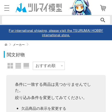
表示商品
電話で注文・問い合わせ
052-744-0979
電話受付 10:00～19:00
年中無休
For international shipping, please visit the TSURUMAI HOBBY
international store.
ログイン
会員登録
絞り込む
メーカー
スケール
閲文好物
商品
閲覧履歴
お気に入り
カテゴリー
価格帯
デル
条件に一致する商品は見つかりませんでし
た。
デル-アニメ/ゲーム作品別
ュア
絞り込み条件を変更してみてください。
欠品商品を表示
デル-シリーズ別
ュア-アニメ/ゲーム作品別
ー・トイ
欠品商品の表示を変更する
リー
ュア-シリーズ別