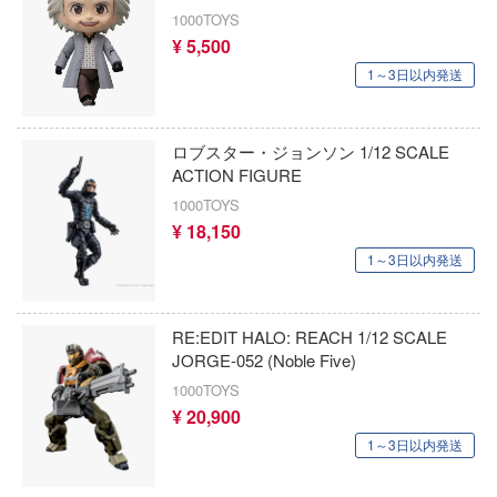
Qシリーズ
工具・素材・他
1000TOYS
ョンフィギュアシリーズ
¥ 5,500
総合
溶剤
表示する
1～3日以内発送
・アイテム
て式フィギュアシリーズ
ory(ハイ・ストーリー)
ール
ナイツ
プ別
ーズ(インターアライド)
ityV 第五人格 (アイデンティティV)
ロブスター・ジョンソン 1/12 SCALE
カテゴリー
(ページ移動)
化財
トラック・バイク
メーカー別
ACTION FIGURE
ル・シール・ステッカー
星SPTレイズナー
1000TOYS
機・ヘリ
完成品モデル
プラモデル
ナンス
れ どうぶつの森
¥ 18,150
・軍用車両
ショントイ
1～3日以内発送
素材・部品
フィギュア
ード・コア
プラモデル-アニメ/ゲーム作品別
潜水艦
るみ
プレイ用品
しトライアングル
ミニカー・トイ
プラモデル-シリーズ別
フィギュア-アニメ/ゲーム作品別
RE:EDIT HALO: REACH 1/12 SCALE
(ディオラマ)
ルレーン
JORGE-052 (Noble Five)
塗料・工具・素材・他
ミリタリー
フィギュア-シリーズ別
チョロQシリーズ
1000TOYS
エシリーズ
乗り物
作品別
アクションフィギュアシリーズ
¥ 20,900
トミカ総合
・城
塗料・溶剤
TALE
1～3日以内発送
パーツ・アイテム
組み立て式フィギュアシリーズ
ット
タイプ別
Hi-Story(ハイ・ストーリー)
塗装ツール
アークナイツ
ルマスター