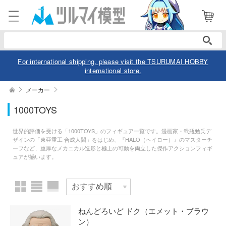
表示商品
電話で注文・問い合わせ
052-744-0979
電話受付 10:00～19:00
年中無休
For international shipping, please visit the TSURUMAI HOBBY
international store.
ログイン
会員登録
絞り込む
メーカー
スケール
1000TOYS
商品
閲覧履歴
お気に入り
世界的評価を受ける「1000TOYS」のフィギュア一覧です。漫画家・弐瓶勉氏デ
カテゴリー
ザインの「東亜重工 合成人間」をはじめ、『HALO（ヘイロー）』のマスターチ
ーフなど、重厚なメカニカル造形と極上の可動を両立した傑作アクションフィギ
価格帯
ュアが揃います。
デル
デル-アニメ/ゲーム作品別
ュア
欠品商品を表示
デル-シリーズ別
ュア-アニメ/ゲーム作品別
ー・トイ
ねんどろいど ドク（エメット・ブラウ
ン）
リー
ュア-シリーズ別