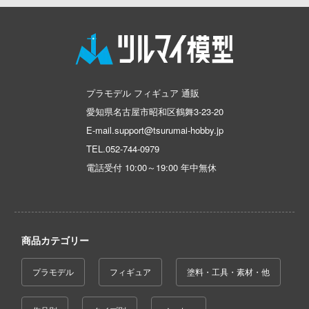
子
アイコニックスタジオ
ミル
VALKYRIE TUNE
ンキング
アズール・フロム(ビーバーコーポレーショ
社
VALORANT
ーロード
アゾンインターナショナル
ダイ
ウマ娘 プリティーダービー
天使様にいつの間にか駄目人間にされてい
プラモデル フィギュア 通販
AXYTOYS
キューパーツ
宇宙戦艦ヤマト
愛知県名古屋市昭和区鶴舞3-23-20
アイラブキット(ビーバーコーポレーション
ゃんはおしまい!
ガワ
E-mail.support@tsurumai-hobby.jp
宇宙の騎士テッカマンブレード
TEL.
052-744-0979
がこんなに可愛いわけがない
エムオフィスエー
アティチュードアビエーション(ビーバー
ウルトラマン (ULTRAMAN)
電話受付 10:00～19:00 年中無休
レーション)
ムシリーズ
トロード
英雄伝説 軌跡シリーズ
アタックホビーキット(ビーバーコーポレ
ーイビバップ
ミ模型
ン)
ELDEN RING
ウの許嫁
モ向上委員会
商品カテゴリー
iHCM(ホビージャパン)
炎炎ノ消防隊
力者になりたくて!
ム1スタジオ
アトランティスモデル(ビーバーコーポレ
プラモデル
フィギュア
塗料・工具・素材・他
狼と香辛料
ン・プラッツ)
Malice
ッツ
推しの子