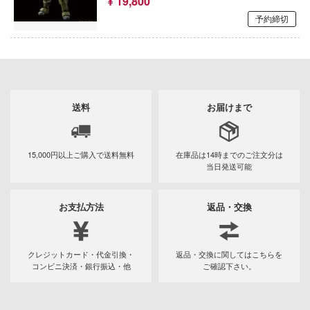
¥ 19,800
ゃんは遊びたい!
AKIRA
大漫匠Animester
予約締切
ドスマイルカンパニー
やつら
アオのハコ
AniGame
ブキヤ
IE TUNE
アルカナディア
アネックスツール
ドハンド
ANT
イースシリーズ
Amusing Hobby(ビーバーコーポレーション
送料
お届けまで
 プリティーダービー
伊藤潤二『マニアック』
クレオス
IBGモデルス(バウマン・ビーバーコーポ
艦ヤマト
ョン)
練
犬夜叉
15,000円以上ご購入で
送料無料
在庫品は14時までの
ご注文分は
騎士テッカマンブレード
当日発送可能
アムス(ビーバーコーポレーション)
A
頭文字D (イニシャルD)
マン (ULTRAMAN)
IATOYS(アイエートイズ)
ナー色彩株式会社
お支払方法
返品・交換
一騎当千
説 軌跡シリーズ
アーモリー(バウマン・ビーバーコーポレ
ヤ
痛いのは嫌なので防御力に極振りしたいと
ン)
 RING
す。
クレジットカード・代金引換・
返品・交換に関してはこちらを
(ビーバーコーポレーション)
コンビニ決済・銀行振込・他
ご確認下さい。
消防隊
IOMキット(ビーバーコーポレーション)
宇崎ちゃんは遊びたい!
ラトミー
辛料
株式会社 アーテック
うる星やつら
ーテック