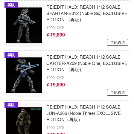
恐竜
動物
動物系
モデラーズ(インターアライド)
メーカー
工具
IdentityV 第五人格 (アイデンティティV)
再販
車・トラック・バイク
リッシュセブン
RE:EDIT HALO: REACH 1/12 SCALE
他
SPARTAN-B312 (Noble Six) EXCLUSIVE
城・文化財
ドール
自動車メーカー別
デカール・シール・ステッカー
蒼き流星SPTレイズナー
んぶるスターズ！！
飛行機・ヘリ
アワートレジャー
EDITION （再販）
美プラ
その他完成品モデル
1000TOYS
メンテナンス
カー
あつまれ どうぶつの森
戦車・軍用車両
Armabianca
¥ 19,800
コレクショントイ
ハコ
自作用素材・部品
アーマード・コア
ゴファイルジャパン
船・潜水艦
予約締切
アルマホビー(ビーバーコーポレーション)
ナディア
ぬいぐるみ
ディスプレイ用品
文化教材社
あやかしトライアングル
宇宙
アルゴファイルジャパン
再販
RE:EDIT HALO: REACH 1/12 SCALE
シリーズ
CARTER-A259 (Noble One) EXCLUSIVE
ター
ジオラマ(ディオラマ)
アズールレーン
鉄道
アルゴ舎
EDITION （再販）
二『マニアック』
 CORPORATION
1000TOYS
アトリエシリーズ
建物・城
ARCADIA
¥ 19,800
 TOYS
UNDERTALE
ロボット
IDAPテクノロジー(バウマン)
予約締切
 (イニシャルD)
デザイン
アイドルマスター
人・動物
AOTORI MODEL(ハセガワ)
再販
RE:EDIT HALO: REACH 1/12 SCALE
千
ンジュ・ルージュ
JUN-A266 (Noble Three) EXCLUSIVE
アイドリッシュセブン
その他
青島文化教材社
EDITION（再販）
は嫌なので防御力に極振りしたいと思いま
堂
あんさんぶるスターズ！！
1000TOYS
ICM(ハセガワ)
アノーツ