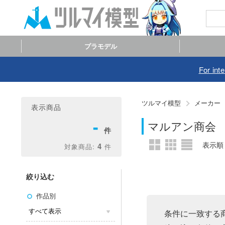
プラモデル
For int
ツルマイ模型
メーカー
表示商品
-
マルアン商会
4
絞り込む
作品別
条件に一致する