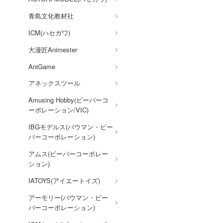
その他
アオのハコ
青島文化教材社
アルカナディア
ICM(ハセガワ)
AKIRA
大漫匠Animester
アトリエシリーズ
AniGame
アーマード・コア
アネックスツール
痛いのは嫌なので防御力に極
Amusing Hobby(ビーバーコ
振りしたいと思います。
ーポレーション/VIC)
伊藤潤二『マニアック』
IBGモデルス(バウマン・ビー
バーコーポレーション)
頭文字D (イニシャルD)
アムス(ビーバーコーポレー
一騎当千
ション)
犬夜叉
IATOYS(アイエートイズ)
イースシリーズ
アーモリー(バウマン・ビー
宇崎ちゃんは遊びたい!
バーコーポレーション)