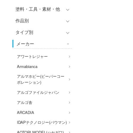
プラモデル-シリーズ別
品別
塗料・工具・素材・他
チョロQシリーズ
ミリタリー
フィギュア-シリーズ別
作品別
トミカ総合
塗料・溶剤
乗り物
アクションフィギュアシリー
Hi-Story(ハイ・ストーリー)
ズ
タイプ別
塗装ツール
パーツ・アイテム
アズールレーン
モデラーズ(インターアライ
組み立て式フィギュアシリー
工具
メーカー
恐竜
あやかしトライアングル
車・トラック・バイク
ド)
ズ
デカール・シール・ステッカ
城・文化財
IdentityV 第五人格 (アイデン
飛行機・ヘリ
自動車メーカー別
アワートレジャー
動物系
ー
ティティV)
美プラ
戦車・軍用車両
その他完成品モデル
Armabianca
ドール
メンテナンス
アイドルマスター
鉄道
アルマホビー(ビーバーコー
コレクショントイ
自作用素材・部品
蒼き流星SPTレイズナー
ポレーション)
宇宙
ぬいぐるみ
ジオラマ(ディオラマ)
UNDERTALE
アルゴファイルジャパン
船・潜水艦
ディスプレイ用品
あつまれ どうぶつの森
アルゴ舎
建物・城
アークナイツ
ARCADIA
ロボット
アイドリッシュセブン
IDAPテクノロジー(バウマン)
人・動物
あんさんぶるスターズ！！
AOTORI MODEL(ハセガワ)