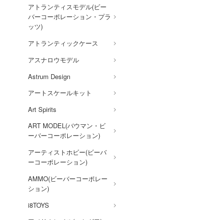
俺の妹がこんなに可愛いわけ
アトランティスモデル(ビー
がない
バーコーポレーション・プラ
ッツ)
王様ランキング
アトランティックケース
お隣の天使様にいつの間にか
駄目人間にされていた件
アスナロウモデル
お兄ちゃんはおしまい!
Astrum Design
仮面ライダー
アートスケールキット
怪獣8号
Art Spirits
ART MODEL(バウマン・ビ
陰の実力者になりたくて!
ーバーコーポレーション)
かげきしょうじょ!!
アーティストホビー(ビーバ
艦隊これくしょん -艦これ-
ーコーポレーション)
彼女、お借りします
AMMO(ビーバーコーポレー
ション)
かぐや様は告らせたい？～天
才たちの恋愛頭脳戦～
i8TOYS
家庭教師ヒットマン