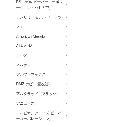
RSモデル(ビーバーコーポレ
ギルティクラウン
ーション・ハセガワ)
機甲創世記モスピーダ
アンリミ・モデル(プラッツ)
キン肉マン
アミ
キルラキル
American Muscle
銀河英雄伝説
ALUMINA
銀河漂流バイファム
アルター
銀河特急 ミルキー☆サブウ
アルテコ
ェイ
アルファマックス
キューティーハニー
RMZ ホビー(童友社)
キャプテン翼
アルクラッドII(プラッツ)
鬼滅の刃
アニュラス
境界戦機
アルビオンアロイズ(ビーバ
GUILTY GEARシリーズ
ーコーポレーション)
強殖装甲ガイバー