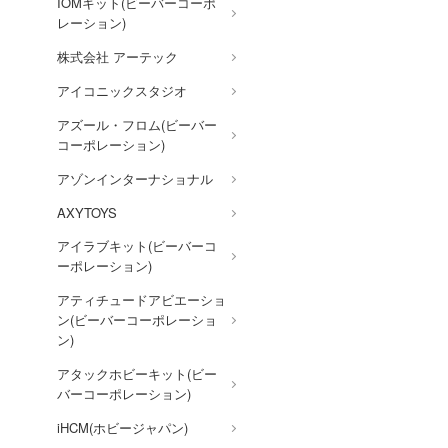
宇宙の騎士テッカマンブレー
IOMキット(ビーバーコーポ
ド
レーション)
VALKYRIE TUNE
株式会社 アーテック
VALORANT
アイコニックスタジオ
ウルトラマン (ULTRAMAN)
アズール・フロム(ビーバー
コーポレーション)
うる星やつら
アゾンインターナショナル
ウマ娘 プリティーダービー
AXYTOYS
宇宙戦艦ヤマト
アイラブキット(ビーバーコ
ELDEN RING
ーポレーション)
英雄伝説 軌跡シリーズ
アティチュードアビエーショ
ン(ビーバーコーポレーショ
炎炎ノ消防隊
ン)
オーバーロード
アタックホビーキット(ビー
推しの子
バーコーポレーション)
狼と香辛料
iHCM(ホビージャパン)