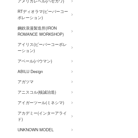
アメリカレベル(ハセガワ)
REBORN!
RTディオラマ(ビーバーコー
ガールズ&パンツァー
ポレーション)
賭ケグルイ
鋼鉄浪漫製造所(IRON
ROMANCE WORKSHOP)
機甲戦記ドラグナー
アイリス(ビーバーコーポレ
ガメラ
ーション)
カッコウの許嫁
アベール(バウマン)
Collar×Malice
ABILU Design
カウボーイビバップ
アガツマ
ガンダムシリーズ
アニスコル(核誠治造)
科学忍者隊ガッチャマン
アイガーツール(ミネシマ)
カードキャプターさくら
アカデミー(インターアライ
ド)
ガールズバンドクライ
UNKNOWN MODEL
ガールガンレディ