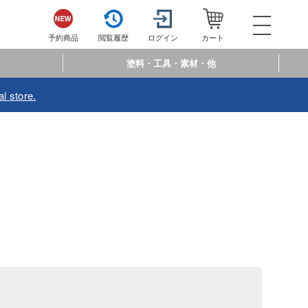
052-744-
電話で注文・問い合わせ
予約商品
閲覧履歴
ログイン
カート
電話受付 10:00～19:00
年中無休
塗料・工具・素材・他
ログイン
会員登
l store.
予約商品
閲覧履歴
お
商品カテゴリー
プラモデル
プラモデル-アニメ/ゲーム作品別
フィギュア
プラモデル-シリーズ別
フィギュア-アニメ/ゲーム作品別
ミニカー・トイ
ミリタリー
フィギュア-シリーズ別
チョロQシリーズ
塗料・工具・素材・他
乗り物
アクションフィギュアシリーズ
トミカ総合
塗料・溶剤
作品別