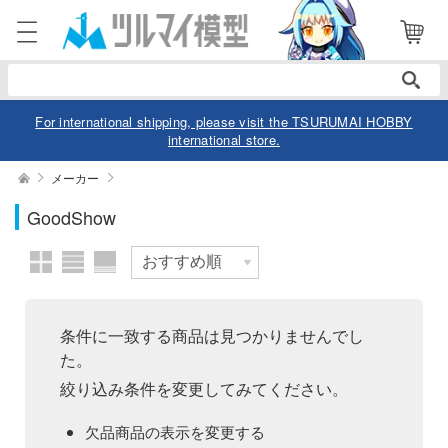
表示商品
電話で注文・問い合わせ
052-744-0979
電話受付 10:00～19:00
年中無休
For international shipping, please visit the TSURUMAI HOBBY
international store.
ログイン
会員登録
絞り込む
メーカー
作品別
GoodShow
商品
閲覧履歴
お気に入り
カテゴリー
スケール
デル
条件に一致する商品は見つかりませんでし
た。
デル-アニメ/ゲーム作品別
ュア
価格帯
絞り込み条件を変更してみてください。
デル-シリーズ別
ュア-アニメ/ゲーム作品別
ー・トイ
欠品商品の表示を変更する
リー
ュア-シリーズ別