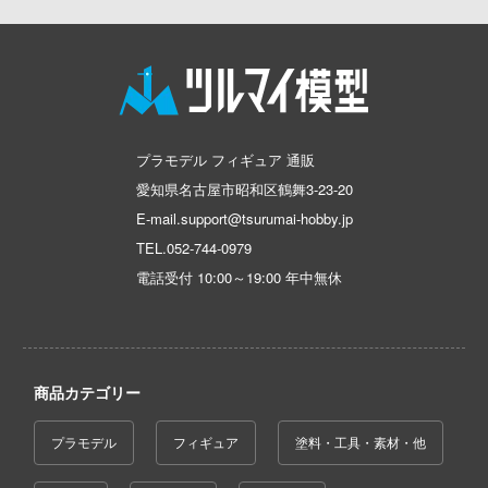
動物
乗り物
作品別
アクションフィギュアシリーズ
トミカ総合
塗料・溶剤
ハコ
他
パーツ・アイテム
組み立て式フィギュアシリーズ
タイプ別
Hi-Story(ハイ・ストーリー)
塗装ツール
ナディア
アズールレーン
恐竜
動物系
モデラーズ(インターアライド)
カー
メーカー
工具
あやかしトライアングル
車・トラック・バイク
城・文化財
ドール
エシリーズ
自動車メーカー別
デカール・シール・ステッカー
ゴファイルジャパン
IdentityV 第五人格 (アイデンティティV)
飛行機・ヘリ
アワートレジャー
プラモデル フィギュア 通販
美プラ
ード・コア
愛知県名古屋市昭和区鶴舞3-23-20
その他完成品モデル
文化教材社
メンテナンス
アイドルマスター
戦車・軍用車両
Armabianca
E-mail.support@tsurumai-hobby.jp
は嫌なので防御力に極振りしたいと思いま
ター
コレクショントイ
自作用素材・部品
蒼き流星SPTレイズナー
鉄道
アルマホビー(ビーバーコーポレーション)
TEL.
052-744-0979
 CORPORATION
電話受付 10:00～19:00 年中無休
ぬいぐるみ
ジオラマ(ディオラマ)
UNDERTALE
宇宙
二『マニアック』
アルゴファイルジャパン
 TOYS
ディスプレイ用品
あつまれ どうぶつの森
 (イニシャルD)
船・潜水艦
アルゴ舎
デザイン
千
アークナイツ
建物・城
ARCADIA
商品カテゴリー
ンジュ・ルージュ
アイドリッシュセブン
ロボット
IDAPテクノロジー(バウマン)
堂
プラモデル
フィギュア
塗料・工具・素材・他
シリーズ
あんさんぶるスターズ！！
人・動物
AOTORI MODEL(ハセガワ)
アノーツ