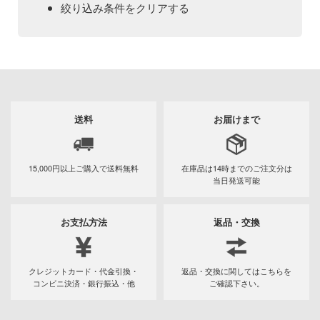
Qシリーズ
工具・素材・他
絞り込み条件をクリアする
欠品商品を表示
ョンフィギュアシリーズ
総合
溶剤
・アイテム
て式フィギュアシリーズ
ory(ハイ・ストーリー)
ール
ルレーン
プ別
ーズ(インターアライド)
しトライアングル
表示する
化財
トラック・バイク
メーカー別
ル・シール・ステッカー
ityV 第五人格 (アイデンティティV)
送料
お届けまで
機・ヘリ
完成品モデル
ナンス
ルマスター
カテゴリー
・軍用車両
(ページ移動)
ショントイ
素材・部品
15,000円以上ご購入で
送料無料
在庫品は14時までの
ご注文分は
星SPTレイズナー
当日発送可能
るみ
(ディオラマ)
TALE
プラモデル
お支払方法
返品・交換
プレイ用品
れ どうぶつの森
フィギュア
プラモデル-アニメ/ゲーム作品別
潜水艦
ナイツ
ミニカー・トイ
プラモデル-シリーズ別
フィギュア-アニメ/ゲーム作品別
・城
クレジットカード・代金引換・
返品・交換に関してはこちらを
リッシュセブン
コンビニ決済・銀行振込・他
ご確認下さい。
塗料・工具・素材・他
ミリタリー
ット
フィギュア-シリーズ別
チョロQシリーズ
んぶるスターズ！！