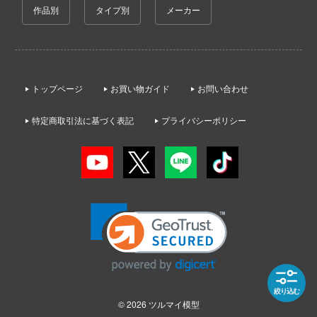
ゃんは遊びたい!
作品別
タイプ別
メーカー
アオのハコ
その他
青島文化教材社
ドスマイルカンパニー
騎士テッカマンブレード
アルカナディア
ICM(ハセガワ)
ブキヤ
IE TUNE
AKIRA
大漫匠Animester
ドハンド
ANT
トップページ
お買い物ガイド
お問い合わせ
アトリエシリーズ
AniGame
マン (ULTRAMAN)
特定商取引法に基づく表記
プライバシーポリシー
クレオス
アーマード・コア
アネックスツール
やつら
練
痛いのは嫌なので防御力に極振りしたいと
Amusing Hobby(ビーバーコーポレーション
 プリティーダービー
す。
A
IBGモデルス(バウマン・ビーバーコーポ
艦ヤマト
伊藤潤二『マニアック』
ョン)
ナー色彩株式会社
 RING
頭文字D (イニシャルD)
アムス(ビーバーコーポレーション)
ヤ
説 軌跡シリーズ
一騎当千
(ビーバーコーポレーション)
IATOYS(アイエートイズ)
消防隊
犬夜叉
ラトミー
アーモリー(バウマン・ビーバーコーポレ
絞り込む
ーロード
© 2026
ツルマイ模型
ン)
ーテック
イースシリーズ