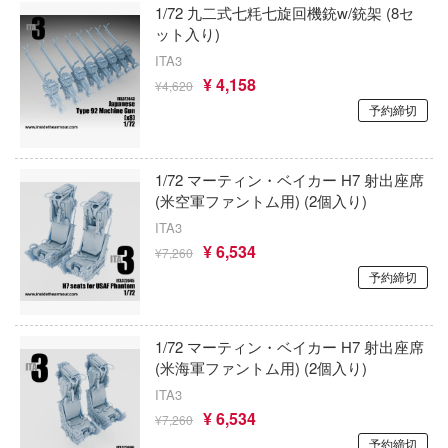
ガンダムシリーズ
テン翼
1/72 九二式七粍七旋回機銃w/銃架 (8セ
アミ
ット入り)
刃
科学忍者隊ガッチャマン
ITA3
American Muscle
機
¥ 4,158
カードキャプターさくら
¥4,620
ALUMINA
予約締切
Y GEARシリーズ
ガールズバンドクライ
アルター
甲ガイバー
ガールガンレディ
1/72 マーティン・ベイカー H7 射出座席
アルテコ
察パトレイバー
(米空軍ファントム用) (2個入り)
ギルティクラウン
アルファマックス
ITA3
ツ・アイ
機甲創世記モスピーダ
¥ 6,534
¥7,260
RMZ ホビー(童友社)
予約締切
キン肉マン
艦ナデシコ
アルクラッドII(プラッツ)
キルラキル
AD
1/72 マーティン・ベイカー H7 射出座席
アニュラス
(米海軍ファントム用) (2個入り)
銀河英雄伝説
DYNAZENON/GRIDMAN
アルビオンアロイズ(ビーバーコーポレー
ITA3
銀河漂流バイファム
¥ 6,534
シャージョウ
¥7,260
RPGモデル(ハセガワ)
予約締切