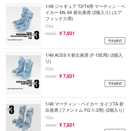
子
1/48 ジャギュア T2/T4用 マーティン・ベ
アイコニックスタジオ
ミル
VALKYRIE TUNE
イカー Mk.9A 射出座席 (2個入り) (エア
辛料
フィックス用)
アズール・フロム(ビーバーコーポレーショ
社
VALORANT
ITA3
がこんなに可愛いわけがない
アゾンインターナショナル
¥ 7,821
ダイ
¥8,690
ウルトラマン (ULTRAMAN)
ンキング
予約締切
AXYTOYS
キューパーツ
うる星やつら
天使様にいつの間にか駄目人間にされてい
アイラブキット(ビーバーコーポレーション
1/48 ACES II 射出座席 (F-15E用) (2個入
ガワ
ウマ娘 プリティーダービー
り)
ゃんはおしまい!
エムオフィスエー
アティチュードアビエーション(ビーバー
ITA3
宇宙戦艦ヤマト
レーション)
¥ 7,821
¥8,690
イダー
トロード
ELDEN RING
予約締切
アタックホビーキット(ビーバーコーポレ
ミ模型
ン)
英雄伝説 軌跡シリーズ
力者になりたくて!
モ向上委員会
iHCM(ホビージャパン)
1/48 マーティン・ベイカー タイプ7A 射
炎炎ノ消防隊
出座席 (ファントム FG.1/.2用) (2個入り)
ょうじょ!!
ム1スタジオ
アトランティスモデル(ビーバーコーポレ
ITA3
オーバーロード
ン・プラッツ)
くしょん -艦これ-
ッツ
¥ 7,821
¥8,690
推しの子