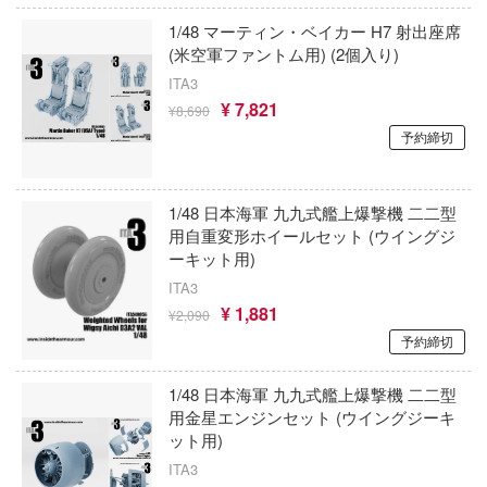
Qシリーズ
工具・素材・他
1/48 マーティン・ベイカー H7 射出座席
ョンフィギュアシリーズ
総合
溶剤
(米空軍ファントム用) (2個入り)
表示する
・アイテム
て式フィギュアシリーズ
ITA3
ory(ハイ・ストーリー)
ール
ルレーン
¥ 7,821
¥8,690
プ別
ーズ(インターアライド)
しトライアングル
予約締切
カテゴリー
(ページ移動)
化財
トラック・バイク
メーカー別
ル・シール・ステッカー
ityV 第五人格 (アイデンティティV)
機・ヘリ
完成品モデル
プラモデル
1/48 日本海軍 九九式艦上爆撃機 二二型
ナンス
ルマスター
用自重変形ホイールセット (ウイングジ
・軍用車両
ショントイ
素材・部品
ーキット用)
フィギュア
星SPTレイズナー
プラモデル-アニメ/ゲーム作品別
ITA3
るみ
(ディオラマ)
TALE
ミニカー・トイ
プラモデル-シリーズ別
¥ 1,881
フィギュア-アニメ/ゲーム作品別
¥2,090
プレイ用品
予約締切
れ どうぶつの森
塗料・工具・素材・他
ミリタリー
フィギュア-シリーズ別
チョロQシリーズ
潜水艦
ナイツ
1/48 日本海軍 九九式艦上爆撃機 二二型
乗り物
作品別
アクションフィギュアシリーズ
トミカ総合
・城
塗料・溶剤
用金星エンジンセット (ウイングジーキ
リッシュセブン
ット用)
パーツ・アイテム
組み立て式フィギュアシリーズ
ット
タイプ別
Hi-Story(ハイ・ストーリー)
塗装ツール
アズールレーン
んぶるスターズ！！
ITA3