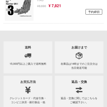
CLANNAD
コトブキ飛行隊
¥ 7,821
ILIAD DESIGN(ビーバーコーポレーション
¥8,690
SSSS.DYNAZENON/GRIDMAN
予約締切
んちのメイドラゴン
インペリアルホビープロダクション(ビー
ーポレーション)
クラッシャージョウ
E-Model(プラッツ/童友社)
クレヨンしんちゃん
晴らしい世界に祝福を！
株式会社イクリエ
デンカムイ
くまモン
送料
お届けまで
の花嫁
Eclipse Collectibles
黒子のバスケ
んは、コミュ症です。
イドラ(ビーバーコーポレーション)
薬屋のひとりごと
15,000円以上ご購入で
送料無料
在庫品は14時までの
ご注文分は
ントヒルシリーズ
当日発送可能
Eclipse Feather
攻殻機動隊
大戦
E.Monster
ゲッターロボ
お支払方法
返品・交換
NUTES MISSIONS (サーティ ミニッツ ミッ
EASTERN EXPRESS(イースタンエクス
原神
)
EUSUN
クレジットカード・代金引換・
返品・交換に関してはこちらを
恋は双子で割り切れない
ーバード
コンビニ決済・銀行振込・他
ご確認下さい。