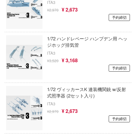
ITA3
彼女、お借りします
鋼鉄浪漫製造所(IRON ROMANCE WORKS
¥ 2,673
キャプターさくら
¥2,970
アカウント
予約締切
かぐや様は告らせたい？～天才たちの恋愛
アイリス(ビーバーコーポレーション)
ズバンドクライ
～
E公式アカウント
アベール(バウマン)
ガンレディ
家庭教師ヒットマンREBORN!
1/72 ハンドレページ ハンプデン用 ヘッ
ABILU Design
ジホッグ排気管
ィクラウン
Tok 公式アカウント
ガールズ&パンツァー
ITA3
世記モスピーダ
アガツマ
¥ 3,168
¥3,520
賭ケグルイ
マン
予約締切
アニスコル(核誠治造)
機甲戦記ドラグナー
キル
アイガーツール(ミネシマ)
ガメラ
1/72 ヴィッカースK 連装機関銃 w/反射
雄伝説
アカデミー(インターアライド)
式照準器 (2セット入り)
カッコウの許嫁
流バイファム
ITA3
UNKNOWN MODEL
¥ 2,673
¥2,970
Collar×Malice
急 ミルキー☆サブウェイ
RSモデル(ビーバーコーポレーション・ハ
予約締切
カウボーイビバップ
ティーハニー
アンリミ・モデル(プラッツ)