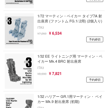
銀河特急 ミルキー☆サブウェイ
ンしんちゃん
インフィニモデル(ピットロード)
キューティーハニー
ン
1/72 マーティン・ベイカー タイプ7A 射
INART(ユニオンクリエイティブ)
バスケ
出座席 (ファントム FG.1/.2用) (2個入り)
キャプテン翼
ITALERI(プラッツ)
ITA3
ひとりごと
鬼滅の刃
¥ 6,534
¥7,260
インフィニティスタチュー
動隊
予約締切
境界戦機
インテリジェントシステムズ(グッドスマ
ーロボ
ンパニー)
GUILTY GEARシリーズ
1/32 EE ライトニング用 マーティン・ベ
イクソ
強殖装甲ガイバー
イカー Mk.4 BRC 射出座席
子で割り切れない
ITA3
イェンモデル(ビーバーコーポレーション)
機動警察パトレイバー
¥ 7,821
¥8,690
線
予約締切
INFOCUS
キャッツ・アイ
の鬼太郎
Infinity Studio
銀魂
!
1/32 ハリアー GR.1用マーティン・ ベイ
インフィニティモデルズ(ビーバーコーポ
機動戦艦ナデシコ
カー Mk.9 射出座席 (初期)
はうさぎですか？
ョン)
ITA3