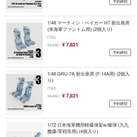
アトランティックケース
予約締切
お借りします
ージャパン
狼と香辛料
様は告らせたい？～天才たちの恋愛頭脳戦
アスナロウモデル
ィコム・トイ
1/48 マーティン・ベイカー H7 射出座席
俺の妹がこんなに可愛いわけがない
Astrum Design
(米海軍ファントム用) (2個入り)
メーカーをすべて見る
ヒットマンREBORN!
王様ランキング
ITA3
アートスケールキット
ズ&パンツァー
¥ 7,821
ップメニュー
¥8,690
お隣の天使様にいつの間にか駄目人間にさ
Art Spirits
予約締切
ルイ
た件
プページ
ART MODEL(バウマン・ビーバーコーポ
記ドラグナー
お兄ちゃんはおしまい!
ョン)
い物ガイド
1/48 GRU-7A 射出座席 (F-14A用) (2個入
り)
仮面ライダー
い合わせ
アーティストホビー(ビーバーコーポレー
ITA3
ウの許嫁
概要
怪獣8号
AMMO(ビーバーコーポレーション)
¥ 7,821
¥8,690
Malice
予約締切
イバシーポリシー
陰の実力者になりたくて!
i8TOYS
ーイビバップ
かげきしょうじょ!!
アメリカレベル(ハセガワ)
S公式アカウント
ムシリーズ
1/72 日本海軍機用軽爆弾架w/爆弾 (九九
艦隊これくしょん -艦これ-
艦爆/零戦等用) (4個入り)
RTディオラマ(ビーバーコーポレーション
Tube 公式アカウント
者隊ガッチャマン