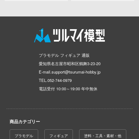
インターアライド
NG OF FIGHTERS
血界戦線
イーグルアヴィエーション(ビーバーコー
NUTES FANTASY(サーティ ミニッツ ファン
ゲゲゲの鬼太郎
ション)
けいおん!
ーパンク: エッジランナーズ
ウォルターソンズジャパン(プラッツ)
ご注文はうさぎですか？
 Pockets
WAVE CORPORATION
荒野のコトブキ飛行隊
プラモデル フィギュア 通販
NUTES SISTERS (サーティ ミニッツ シス
ウィリー
愛知県名古屋市昭和区鶴舞3-23-20
小林さんちのメイドラゴン
WETA Workshop
E-mail.support@tsurumai-hobby.jp
ハーレム
ゴジラ
TEL.
052-744-0979
WHELART
マンキング
電話受付 10:00～19:00 年中無休
この素晴らしい世界に祝福を！
WIND TOYS
戯で飯を食う。
ゴールデンカムイ
ウイング
このこのここしたんたん
五等分の花嫁
WINGS INC
巨人
商品カテゴリー
古見さんは、コミュ症です。
ウルティマラティオ(バウマン・ビーバー
ーハウス
プラモデル
フィギュア
塗料・工具・素材・他
レーション)