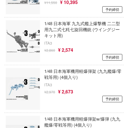
恐竜
動物
動物系
¥ 10,395
モデラーズ(インターアライド)
¥11,550
メーカー
工具
あやかしトライアングル
車・トラック・バイク
ハコ
予約締切
他
城・文化財
ドール
自動車メーカー別
デカール・シール・ステッカー
IdentityV 第五人格 (アイデンティティV)
ナディア
飛行機・ヘリ
アワートレジャー
1/48 日本海軍 九九式艦上爆撃機 二二型
美プラ
その他完成品モデル
メンテナンス
カー
アイドルマスター
戦車・軍用車両
用九二式七粍七旋回機銃 (ウイングジー
Armabianca
キット用)
コレクショントイ
エシリーズ
自作用素材・部品
蒼き流星SPTレイズナー
ゴファイルジャパン
鉄道
アルマホビー(ビーバーコーポレーション)
ITA3
ード・コア
ぬいぐるみ
¥ 2,574
ジオラマ(ディオラマ)
文化教材社
¥2,860
UNDERTALE
宇宙
アルゴファイルジャパン
予約締切
は嫌なので防御力に極振りしたいと思いま
ター
ディスプレイ用品
あつまれ どうぶつの森
船・潜水艦
アルゴ舎
1/48 日本海軍機用軽爆弾架 (九九艦爆/零
 CORPORATION
アークナイツ
建物・城
ARCADIA
二『マニアック』
戦等用) (4個入り)
 TOYS
ITA3
アイドリッシュセブン
ロボット
 (イニシャルD)
IDAPテクノロジー(バウマン)
¥ 2,673
¥2,970
デザイン
あんさんぶるスターズ！！
千
人・動物
AOTORI MODEL(ハセガワ)
予約締切
ンジュ・ルージュ
アオのハコ
その他
青島文化教材社
堂
1/48 日本海軍機用軽爆弾架w/爆弾 (九九
シリーズ
アルカナディア
ICM(ハセガワ)
艦爆/零戦等用) (4個入り)
アノーツ