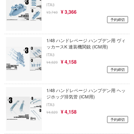
ゃんは遊びたい!
ITA3
AKIRA
大漫匠Animester
ドスマイルカンパニー
¥ 3,366
¥3,740
騎士テッカマンブレード
アトリエシリーズ
AniGame
予約締切
ブキヤ
IE TUNE
アーマード・コア
アネックスツール
ドハンド
ANT
1/48 ハンドレページ ハンプデン用 ヴィ
痛いのは嫌なので防御力に極振りしたいと
Amusing Hobby(ビーバーコーポレーション
ッカースK 連装機関銃 (ICM用)
す。
マン (ULTRAMAN)
クレオス
ITA3
IBGモデルス(バウマン・ビーバーコーポ
やつら
伊藤潤二『マニアック』
ョン)
¥ 4,158
¥4,620
練
予約締切
 プリティーダービー
頭文字D (イニシャルD)
アムス(ビーバーコーポレーション)
A
艦ヤマト
一騎当千
IATOYS(アイエートイズ)
ナー色彩株式会社
1/48 ハンドレページ ハンプデン用 ヘッ
 RING
ジホッグ排気管 (ICM用)
犬夜叉
アーモリー(バウマン・ビーバーコーポレ
ヤ
ン)
説 軌跡シリーズ
ITA3
イースシリーズ
(ビーバーコーポレーション)
¥ 4,158
¥4,620
消防隊
IOMキット(ビーバーコーポレーション)
予約締切
宇崎ちゃんは遊びたい!
ラトミー
ーロード
株式会社 アーテック
宇宙の騎士テッカマンブレード
ーテック