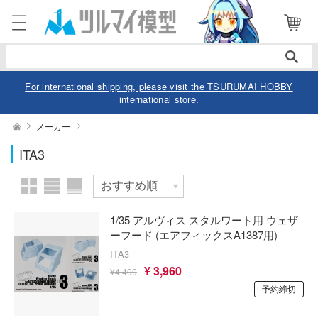
表示商品
電話で注文・問い合わせ
2
052-744-0979
電話受付 10:00～19:00
年中無休
For international shipping, please visit the TSURUMAI HOBBY
international store.
ログイン
会員登録
絞り込む
メーカー
スケール
ITA3
商品
閲覧履歴
お気に入り
カテゴリー
価格帯
1/35 アルヴィス スタルワート用 ウェザ
デル
ーフード (エアフィックスA1387用)
ITA3
デル-アニメ/ゲーム作品別
ュア
¥ 3,960
¥4,400
欠品商品を表示
デル-シリーズ別
ュア-アニメ/ゲーム作品別
予約締切
ー・トイ
リー
ュア-シリーズ別