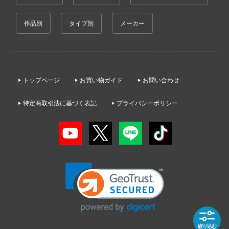
サイレントヒルシリーズ
シャナ
ウクライナ・コンドル(バウマン)
作品別
タイプ別
メーカー
サクラ大戦
神：NIKKE
USCP(ウクライニアン・スケール・カー
30 MINUTES MISSIONS (サーティ ミニ
xperiments lain
ロダクションズ)(ビーバーコーポレーショ
ションズ)
エヴァンゲリオン
ヴァストモデル(ビーバーコーポレーション
サンダーバード
トップページ
お買い物ガイド
お問い合わせ
変形ロボ シンカリオン
ウエムラ塗装店
THE KING OF FIGHTERS
特定商取引法に基づく表記
プライバシーポリシー
家の子供たち
ヴェルテクス
30 MINUTES FANTASY(サーティ ミニッ
;GATE
タジー)
ヴェスパモデルキット(ビーバーコーポレ
戦
ン)
サイバーパンク: エッジランナーズ
アントロボ
ヴェスピッドモデル(ビーバーコーポレー
Summer Pockets
ョの奇妙な冒険
VIARGIEY(ヴァイアルギー)
30 MINUTES SISTERS (サーティ ミニッ
室の人間嫌い教師
ターズ)
VISION
ソーマ
終末のハーレム
絞り込む
Vivify