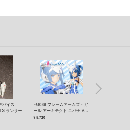
機甲創世記モスピーダ
LINE公式アカウント
キューティーハニー
TikTok 公式アカウント
鬼滅の刃
銀魂
銀河英雄伝説
キン肉マン
機動戦艦ナデシコ
境界戦機
キャッツ・アイ
ミデバイス
FG089 フレームアームズ・ガ
FG058X フレー
銀河特急 ミルキー☆サブウェイ
GHTS ランサー
ール アーキテクト ニパ子 Ver.
ガール フレズヴェルク
プラモデル
Armor Ver.
¥ 5,720
¥ 5,148
銀河漂流バイファム