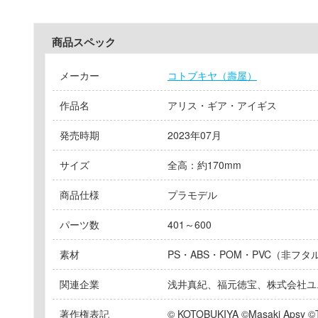
商品スペック
メーカー
コトブキヤ（壽屋）
作品名
アリス・ギア・アイギス
発売時期
2023年07月
サイズ
全高：約170mm
商品仕様
プラモデル
パーツ数
401～600
素材
PS・ABS・POM・PVC（非フ
関連企業
浅井真紀、福元徳宝、株式会社ユ
著作権表記
© KOTOBUKIYA ©Masaki Apsy ©T