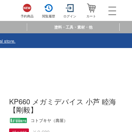
052-744-
電話で注文・問い合わせ
予約商品
閲覧履歴
ログイン
カート
電話受付 10:00～19:00
年中無休
塗料・工具・素材・他
ログイン
会員登
l store.
予約商品
閲覧履歴
お
商品カテゴリー
プラモデル
プラモデル-アニメ/ゲーム作品別
フィギュア
KP660 メガミデバイス 小芦 睦海
プラモデル-シリーズ別
フィギュア-アニメ/ゲーム作品別
ミニカー・トイ
【剛毅】
ミリタリー
フィギュア-シリーズ別
チョロQシリーズ
塗料・工具・素材・他
コトブキヤ（壽屋）
乗り物
アクションフィギュアシリーズ
トミカ総合
塗料・溶剤
作品別
¥ 9,680
10