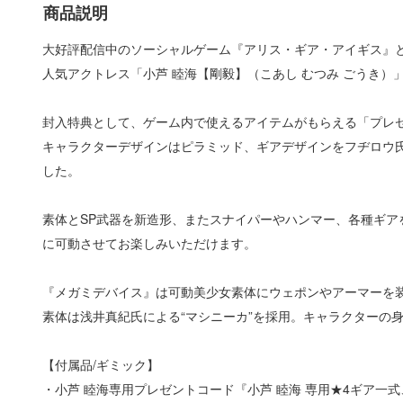
商品説明
大好評配信中のソーシャルゲーム『アリス・ギア・アイギス』
人気アクトレス「小芦 睦海【剛毅】（こあし むつみ ごうき
封入特典として、ゲーム内で使えるアイテムがもらえる「プレ
キャラクターデザインはピラミッド、ギアデザインをフヂロウ
した。
素体とSP武器を新造形、またスナイパーやハンマー、各種ギ
に可動させてお楽しみいただけます。
『メガミデバイス』は可動美少女素体にウェポンやアーマーを
素体は浅井真紀氏による“マシニーカ”を採用。キャラクターの
【付属品/ギミック】
・小芦 睦海専用プレゼントコード『小芦 睦海 専用★4ギア一