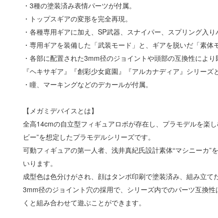
・3種の塗装済み表情パーツが付属。
・トップスギアの変形を完全再現。
・各種専用ギアに加え、SP武器、スナイパー、スプリング入
・専用ギアを装備した「武装モード」と、ギアを脱いだ「素体
・各部に配置された3mm径のジョイントや頭部の互換性により既
『ヘキサギア』『創彩少女庭園』『アルカナディア』シリーズ
・瞳、マーキングなどのデカールが付属。
【メガミデバイスとは】
全高14cmの自立型フィギュアロボが存在し、プラモデルを楽
ビー”を想定したプラモデルシリーズです。
可動フィギュアの第一人者、浅井真紀氏設計素体“マシニーカ”
いります。
成型色は色分けがされ、顔はタンポ印刷で塗装済み、組み立て
3mm径のジョイント穴の採用で、シリーズ内でのパーツ互換
くと組み合わせて遊ぶことができます。