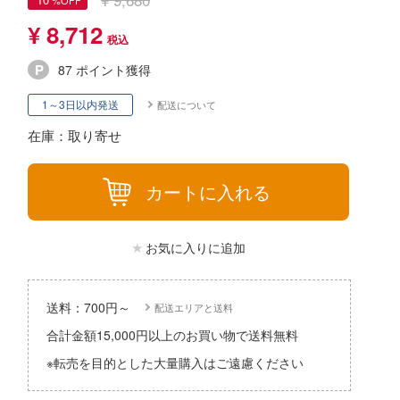
パーツ・アイテム
組み立て式フィギュアシリーズ
Hi-Story(ハイ・ストーリー)
塗装ツール
¥ 8,712
アークナイツ
タイプ別
恐竜
動物系
モデラーズ(インターアライド)
工具
IdentityV 第五人格 (アイデンティティV)
87 ポイント獲得
城・文化財
車・トラック・バイク
ドール
自動車メーカー別
デカール・シール・ステッカー
蒼き流星SPTレイズナー
1～3日以内発送
配送について
美プラ
飛行機・ヘリ
その他完成品モデル
メンテナンス
あつまれ どうぶつの森
在庫：取り寄せ
戦車・軍用車両
コレクショントイ
自作用素材・部品
アーマード・コア
船・潜水艦
カートに入れる
ぬいぐるみ
ディスプレイ用品
あやかしトライアングル
宇宙
ジオラマ(ディオラマ)
アズールレーン
お気に入りに追加
鉄道
アトリエシリーズ
建物・城
UNDERTALE
送料：700円～
配送エリアと送料
ロボット
合計金額15,000円以上のお買い物で送料無料
アイドルマスター
人・動物
※転売を目的とした大量購入はご遠慮ください
アイドリッシュセブン
その他