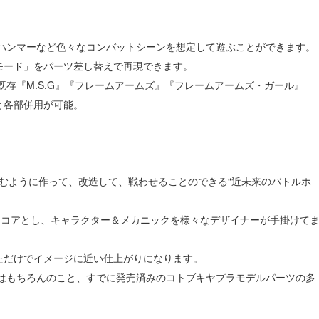
りハンマーなど色々なコンバットシーンを想定して遊ぶことができます。
モード」をパーツ差し替えで再現できます。
存『M.S.G』『フレームアームズ』『フレームアームズ・ガール』
と各部併用が可能。
しむように作って、改造して、戦わせることのできる“近未来のバトルホ
をコアとし、キャラクター＆メカニックを様々なデザイナーが手掛けて
ただけでイメージに近い仕上がりになります。
性はもちろんのこと、すでに発売済みのコトブキヤプラモデルパーツの多