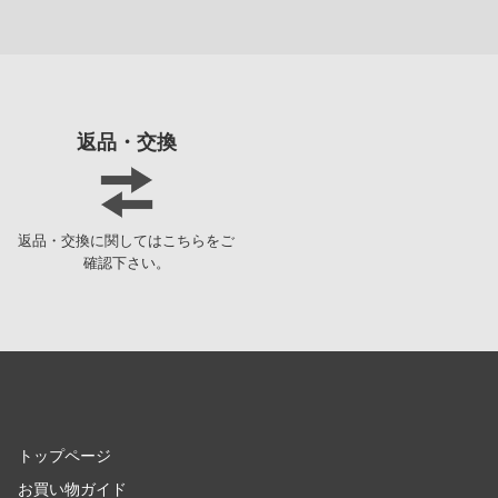
キャプテン翼
機動警察パトレイバー
強殖装甲ガイバー
GUILTY GEARシリーズ
返品・交換
ギルティクラウン
キルラキル
返品・交換に関してはこちらをご
黒子のバスケ
確認下さい。
クラッシャージョウ
薬屋のひとりごと
CLANNAD
くまモン
トップページ
クレヨンしんちゃん
お買い物ガイド