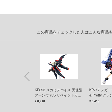
この商品をチェックした人はこんな商品
-M00 イルシャナ[カ
KP693 メガミデバイス 天使型
KP717 メガミ
アーンヴァル リペイントカラ
& Pretty グ
ーバージョン
¥ 8,910
¥ 8,415