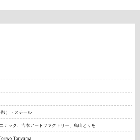
タル酸）・スチール
ニテック、吉本アートファクトリー、鳥山とりを
oriwo Toriyama