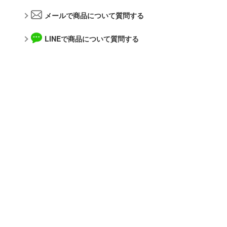
あんさんぶるスターズ！！
メールで商品について質問する
メーカー
AKIRA
LINEで商品について質問する
アオのハコ
アルゴファイルジャパン
アルカナディア
青島文化教材社
イースシリーズ
アルター
伊藤潤二『マニアック』
WAVE CORPORATION
犬夜叉
APEX TOYS
頭文字D (イニシャルD)
MYKデザイン
一騎当千
オランジュ・ルージュ
痛いのは嫌なので防御力に極振りしたいと思います。
海洋堂
宇崎ちゃんは遊びたい!
ガイアノーツ
うる星やつら
グッドスマイルカンパニー