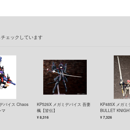
もチェックしています
デバイス Chaos
KP526X メガミデバイス 吾妻
KP485X メガ
ランマ
楓【皆伝】
BULLET KNI
¥ 8,316
¥ 7,326