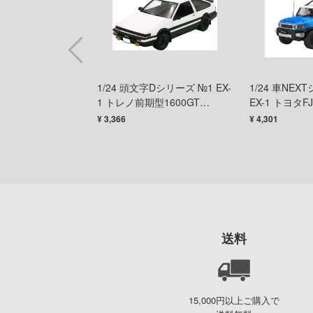
ー GSR エボリュ
1/24 頭文字Dシリーズ №1 EX-
1/24 車NEX
1 トレノ前期型1600GT
EX-1 トヨタ
APEXAE86藤原拓海 特別仕様
トーンブルー/2
¥ 3,366
¥ 4,301
(キャラクターアクリルスタン
様/アウトド
ド付き)
送料
15,000円以上ご購入で