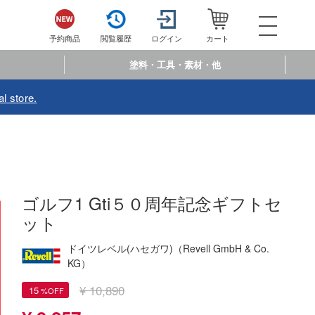
052-744-
電話で注文・問い合わせ
予約商品
閲覧履歴
ログイン
カート
電話受付 10:00～19:00
年中無休
塗料・工具・素材・他
ログイン
会員登
l store.
予約商品
閲覧履歴
お
商品カテゴリー
プラモデル
ゴルフ1 Gti５０周年記念ギフトセ
ット
プラモデル-アニメ/ゲーム作品別
フィギュア
プラモデル-シリーズ別
ドイツレベル(ハセガワ)（Revell GmbH & Co.
フィギュア-アニメ/ゲーム作品別
ミニカー・トイ
KG）
ミリタリー
フィギュア-シリーズ別
チョロQシリーズ
塗料・工具・素材・他
¥ 10,890
15
乗り物
アクションフィギュアシリーズ
トミカ総合
塗料・溶剤
作品別