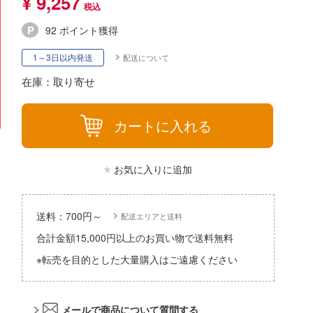
¥ 9,257
パーツ・アイテム
組み立て式フィギュアシリーズ
Hi-Story(ハイ・ストーリー)
塗装ツール
アークナイツ
92 ポイント獲得
タイプ別
恐竜
動物系
モデラーズ(インターアライド)
工具
IdentityV 第五人格 (アイデンティティV)
1～3日以内発送
配送について
城・文化財
車・トラック・バイク
ドール
自動車メーカー別
デカール・シール・ステッカー
蒼き流星SPTレイズナー
在庫：取り寄せ
美プラ
飛行機・ヘリ
その他完成品モデル
メンテナンス
あつまれ どうぶつの森
戦車・軍用車両
カートに入れる
コレクショントイ
自作用素材・部品
アーマード・コア
船・潜水艦
ぬいぐるみ
ディスプレイ用品
あやかしトライアングル
お気に入りに追加
宇宙
ジオラマ(ディオラマ)
アズールレーン
鉄道
アトリエシリーズ
送料：700円～
配送エリアと送料
建物・城
UNDERTALE
合計金額15,000円以上のお買い物で送料無料
ロボット
※転売を目的とした大量購入はご遠慮ください
アイドルマスター
人・動物
アイドリッシュセブン
その他
メールで商品について質問する