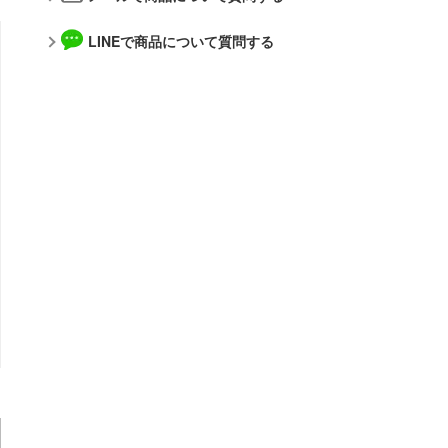
あんさんぶるスターズ！！
メーカー
LINEで商品について質問する
AKIRA
アオのハコ
アルゴファイルジャパン
アルカナディア
青島文化教材社
イースシリーズ
アルター
伊藤潤二『マニアック』
WAVE CORPORATION
犬夜叉
APEX TOYS
頭文字D (イニシャルD)
MYKデザイン
一騎当千
オランジュ・ルージュ
痛いのは嫌なので防御力に極振りしたいと思います。
海洋堂
宇崎ちゃんは遊びたい!
ガイアノーツ
うる星やつら
グッドスマイルカンパニー