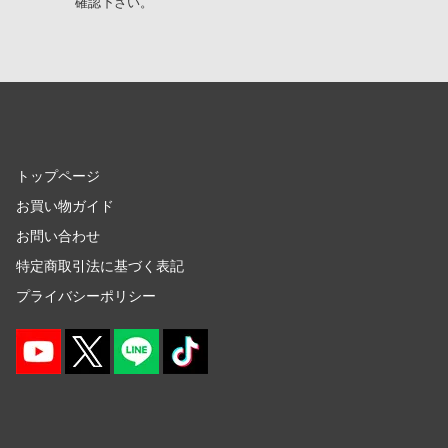
確認下さい。
機甲戦記ドラグナー
メーカーをす
ガメラ
ショップメニュー
賭ケグルイ
カードキャプターさくら
トップページ
かげきしょうじょ!!
お買い物ガイド
トップページ
お買い物ガイド
ガールズ&パンツァー
お問い合わせ
お問い合わせ
かぐや様は告らせたい？～天才たちの恋愛頭脳戦～
会社概要
特定商取引法に基づく表記
彼女、お借りします
プライバシーポリシー
プライバシーポリシー
艦隊これくしょん -艦これ-
SNS公式アカウント
仮面ライダー
YouTube 公式アカウント
ガールガンレディ
X公式アカウント
ガールズバンドクライ