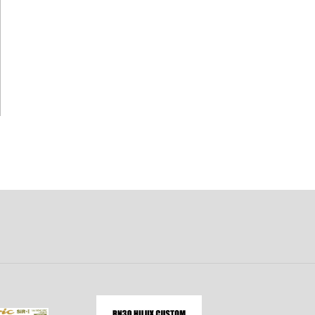
VALKYRIE TUNE
コトブキヤ
VALORANT
ゴッドハンド
ウマ娘 プリティーダービー
CCP
宇宙戦艦ヤマト
GSIクレオス
宇宙の騎士テッカマンブレード
千値練
ウルトラマン (ULTRAMAN)
SO-TA
英雄伝説 軌跡シリーズ
ターナー色彩株式会社
ELDEN RING
タミヤ
炎炎ノ消防隊
タコム(ビーバーコーポレーション)
狼と香辛料
タカラトミー
推しの子
トミーテック
王様ランキング
トアミル