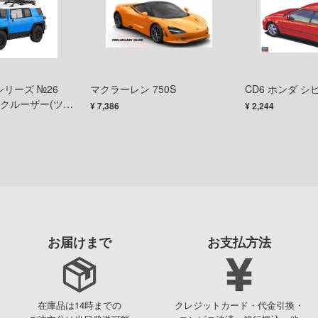
Tシリーズ №26
マクラーレン 750S
CD6 ホンダ シビ
FJクルーザー(ツー
¥ 7,386
¥ 2,244
011)（特別仕
アパーツ付き）
お届けまで
お支払方法
在庫品は14時までの
クレジットカード・代金引換・