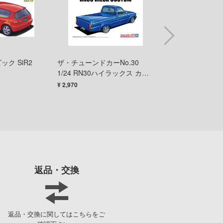
オーバーロード
童友社
お隣の天使様にいつの間にか駄目人間にされていた件
バンダイ
お兄ちゃんはおしまい!
ハイキューパーツ
ック SiR2
ザ・チューンドカーNo.30
24133 1/24 セリ
俺の妹がこんなに可愛いわけがない
ハセガワ
1/24 RN30ハイラックス カス
¥ 2,750
タム '78（トヨタ）
ガンダムシリーズ
¥ 2,970
ピーエムオフィスエー
カウボーイビバップ
ピットロード
カッコウの許嫁
フジミ模型
陰の実力者になりたくて!
プラモ向上委員会
Collar×Malice
プライム1スタジオ
返品・交換
科学忍者隊ガッチャマン
プラッツ
家庭教師ヒットマンREBORN!
ホビージャパン
返品・交換に関してはこちらをご
怪獣8号
メディコム・トイ