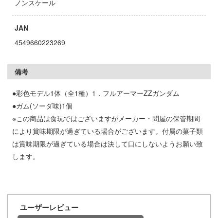
お借りします
ノンスケール
ージャパン
様は告らせたい？～天才たちの恋愛頭脳戦
ィコム・トイ
JAN
4549660223269
メーカーをすべて見る
ヒットマンREBORN!
ズ&パンツァー
ップメニュー
備考
ルイ
プページ
●彩色モデル1体（全1種）1．フルアーマーZZガンダム
記ドラグナー
●ガム(ソーダ味)1個
い物ガイド
※この商品は食玩ではございますがメーカー・問屋の保管期間
い合わせ
により賞味期限が過ぎている場合がございます。付属の菓子類
ウの許嫁
は賞味期限が過ぎている場合は決して口にしないようお願い致
概要
します。
Malice
イバシーポリシー
ーイビバップ
S公式アカウント
ムシリーズ
ユーザーレビュー
Tube 公式アカウント
者隊ガッチャマン