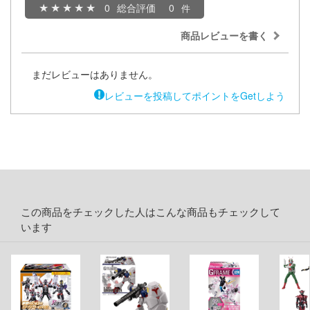
0
総合評価
0
キャプターさくら
アカウント
商品レビューを書く
ズバンドクライ
E公式アカウント
まだレビューはありません。
ガンレディ
レビューを投稿してポイントをGetしよう
ィクラウン
Tok 公式アカウント
世記モスピーダ
マン
キル
雄伝説
この商品をチェックした人はこんな商品もチェックして
います
流バイファム
急 ミルキー☆サブウェイ
ティーハニー