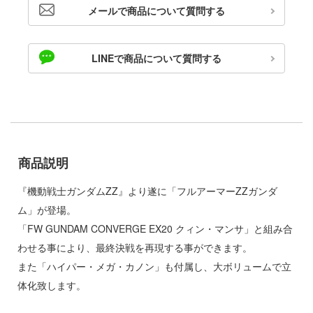
ゃんは遊びたい!
メールで商品について質問する
ドスマイルカンパニー
騎士テッカマンブレード
ブキヤ
LINEで商品について質問する
IE TUNE
ドハンド
ANT
マン (ULTRAMAN)
クレオス
やつら
練
商品説明
 プリティーダービー
A
艦ヤマト
『機動戦士ガンダムZZ』より遂に「フルアーマーZZガンダ
ナー色彩株式会社
ム」が登場。
 RING
「FW GUNDAM CONVERGE EX20 クィン・マンサ」と組み合
ヤ
説 軌跡シリーズ
わせる事により、最終決戦を再現する事ができます。
(ビーバーコーポレーション)
また「ハイパー・メガ・カノン」も付属し、大ボリュームで立
消防隊
ラトミー
体化致します。
ーロード
ーテック