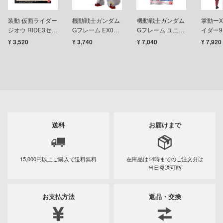
テン翼
刃
装動 仮面ライダー
機動戦士ガンダム
機動戦士ガンダム
掌動ーX
ジオウ RIDE3セッ
Gフレーム EX02
Gフレーム ユニコ
イダー9
機
ト
ガンダム試作2号
ーンガンダム（デ
10個入
¥ 3,520
¥ 3,740
¥ 7,040
¥ 7,920
機
ストロイモード）
Y GEARシリーズ
パールメタリック
ver. （1BOX 4個
甲ガイバー
入）
察パトレイバー
ツ・アイ
送料
お届けまで
艦ナデシコ
15,000円以上ご購入で
送料無料
在庫品は14時までの
ご注文分は
当日発送可能
AD
DYNAZENON/GRIDMAN
お支払方法
返品・交換
シャージョウ