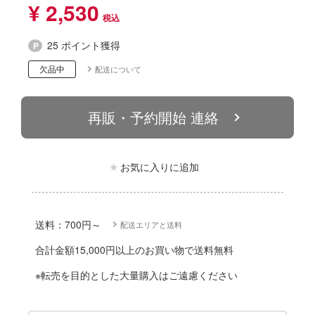
動物
¥ 2,530
ハコ
他
ナディア
25 ポイント獲得
カー
欠品中
配送について
エシリーズ
ゴファイルジャパン
再販・予約開始 連絡
ード・コア
文化教材社
は嫌なので防御力に極振りしたいと思いま
ター
お気に入りに追加
 CORPORATION
二『マニアック』
 TOYS
 (イニシャルD)
送料：700円～
配送エリアと送料
デザイン
千
合計金額15,000円以上のお買い物で送料無料
ンジュ・ルージュ
※転売を目的とした大量購入はご遠慮ください
堂
シリーズ
アノーツ