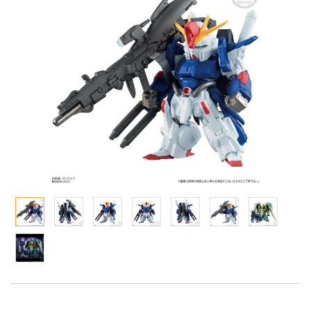
Qシリーズ
工具・素材・他
ョンフィギュアシリーズ
総合
溶剤
・アイテム
て式フィギュアシリーズ
ory(ハイ・ストーリー)
ール
ルレーン
プ別
ーズ(インターアライド)
しトライアングル
化財
トラック・バイク
メーカー別
ル・シール・ステッカー
ityV 第五人格 (アイデンティティV)
機・ヘリ
完成品モデル
ナンス
ルマスター
・軍用車両
ショントイ
素材・部品
星SPTレイズナー
るみ
(ディオラマ)
TALE
プレイ用品
れ どうぶつの森
潜水艦
ナイツ
・城
リッシュセブン
ット
んぶるスターズ！！