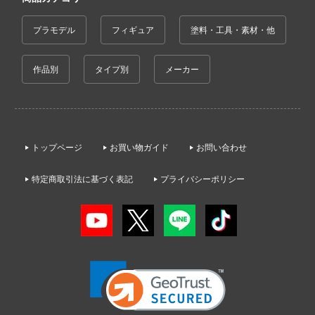
コトブキ飛行隊
プラモデル
フィギュア
塗料・工具・素材・他
んちのメイドラゴン
作品別
タイプ別
メーカー
晴らしい世界に祝福を！
デンカムイ
の花嫁
トップページ
お買い物ガイド
お問い合わせ
んは、コミュ症です。
特定商取引法に基づく表記
プライバシーポリシー
ントヒルシリーズ
大戦
NUTES MISSIONS (サーティ ミニッツ ミッ
)
ーバード