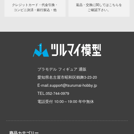
ンしんちゃん
クレジットカード・代金引換・
返品・交換に関してはこちらを
コンビニ決済・銀行振込・他
ご確認下さい。
ン
バスケ
ひとりごと
動隊
ーロボ
プラモデル フィギュア 通販
愛知県名古屋市昭和区鶴舞3-23-20
子で割り切れない
E-mail.support@tsurumai-hobby.jp
TEL.
052-744-0979
線
電話受付 10:00～19:00 年中無休
の鬼太郎
!
はうさぎですか？
商品カテゴリー