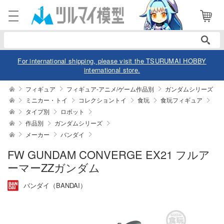
電話で注文・問い合わせ
052-744-0979
電話受付 10:00～19:00
年中無休
For international shipping, please visit the TSURUMAI HOBBY
international store.
ログイン
会員登録
フィギュア
フィギュア-アニメ/ゲーム作品別
ガンダムシリーズ
ミニカー・トイ
コレクショントイ
食玩
食玩フィギュア
タイプ別
ロボット
商品
閲覧履歴
お気に入り
作品別
ガンダムシリーズ
メーカー
バンダイ
カテゴリー
FW GUNDAM CONVERGE EX21 フルア
デル
ーマーZZガンダム
デル-アニメ/ゲーム作品別
ュア
バンダイ（BANDAI）
デル-シリーズ別
ュア-アニメ/ゲーム作品別
ー・トイ
リー
ュア-シリーズ別