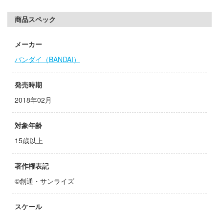
子
ミル
商品スペック
辛料
社
がこんなに可愛いわけがない
メーカー
ダイ
バンダイ（BANDAI）
ンキング
キューパーツ
天使様にいつの間にか駄目人間にされてい
発売時期
ガワ
2018年02月
ゃんはおしまい!
エムオフィスエー
対象年齢
イダー
トロード
15歳以上
ミ模型
力者になりたくて!
著作権表記
モ向上委員会
©創通・サンライズ
ょうじょ!!
ム1スタジオ
くしょん -艦これ-
ッツ
スケール