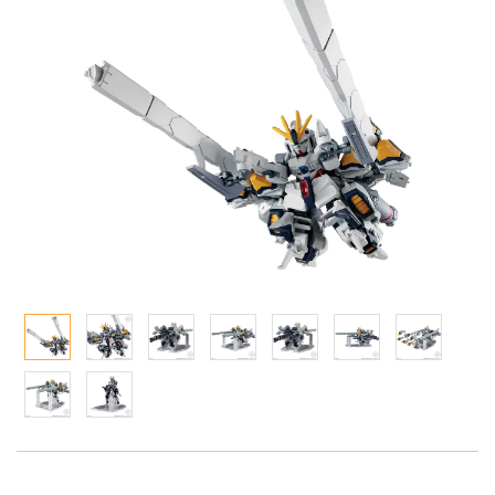
Qシリーズ
工具・素材・他
ョンフィギュアシリーズ
総合
溶剤
・アイテム
て式フィギュアシリーズ
ory(ハイ・ストーリー)
ール
ルレーン
プ別
ーズ(インターアライド)
しトライアングル
化財
トラック・バイク
メーカー別
ル・シール・ステッカー
ityV 第五人格 (アイデンティティV)
機・ヘリ
完成品モデル
ナンス
ルマスター
・軍用車両
ショントイ
素材・部品
星SPTレイズナー
るみ
(ディオラマ)
TALE
プレイ用品
れ どうぶつの森
潜水艦
ナイツ
・城
リッシュセブン
ット
んぶるスターズ！！