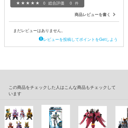
0
総合評価
0
キャプターさくら
アカウント
商品レビューを書く
ズバンドクライ
E公式アカウント
まだレビューはありません。
ガンレディ
レビューを投稿してポイントをGetしよう
ィクラウン
Tok 公式アカウント
世記モスピーダ
マン
キル
雄伝説
この商品をチェックした人はこんな商品もチェックして
います
流バイファム
急 ミルキー☆サブウェイ
ティーハニー