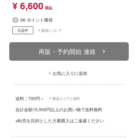
動物
¥ 6,600
ハコ
他
ナディア
66 ポイント獲得
カー
欠品中
配送について
エシリーズ
ゴファイルジャパン
再販・予約開始 連絡
ード・コア
文化教材社
は嫌なので防御力に極振りしたいと思いま
ター
お気に入りに追加
 CORPORATION
二『マニアック』
 TOYS
 (イニシャルD)
送料：700円～
配送エリアと送料
デザイン
千
合計金額15,000円以上のお買い物で送料無料
ンジュ・ルージュ
※転売を目的とした大量購入はご遠慮ください
堂
シリーズ
アノーツ