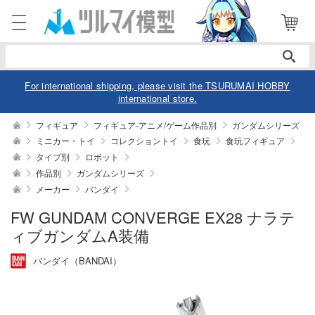
電話で注文・問い合わせ
052-744-0979
電話受付 10:00～19:00
年中無休
For international shipping, please visit the TSURUMAI HOBBY
international store.
ログイン
会員登録
フィギュア
フィギュア-アニメ/ゲーム作品別
ガンダムシリーズ
ミニカー・トイ
コレクショントイ
食玩
食玩フィギュア
タイプ別
ロボット
商品
閲覧履歴
お気に入り
作品別
ガンダムシリーズ
メーカー
バンダイ
カテゴリー
FW GUNDAM CONVERGE EX28 ナラテ
デル
ィブガンダムA装備
デル-アニメ/ゲーム作品別
ュア
バンダイ（BANDAI）
デル-シリーズ別
ュア-アニメ/ゲーム作品別
ー・トイ
リー
ュア-シリーズ別