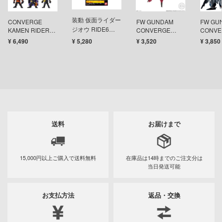
テン翼
刃
装動 仮面ライダー
CONVERGE
FW GUNDAM
FW GU
ジオウ RIDE6
KAMEN RIDER
CONVERGE
CONVE
機
28 【1BOX10個入
Feat.創動 仮面ラ
EX24 ラフレシア
EX34
¥ 6,490
¥ 5,280
¥ 3,520
¥ 3,850
り】
イダービルド 12
Y GEARシリーズ
個入1BOX
甲ガイバー
察パトレイバー
ツ・アイ
送料
お届けまで
艦ナデシコ
15,000円以上ご購入で
送料無料
在庫品は14時までの
ご注文分は
当日発送可能
AD
DYNAZENON/GRIDMAN
お支払方法
返品・交換
シャージョウ