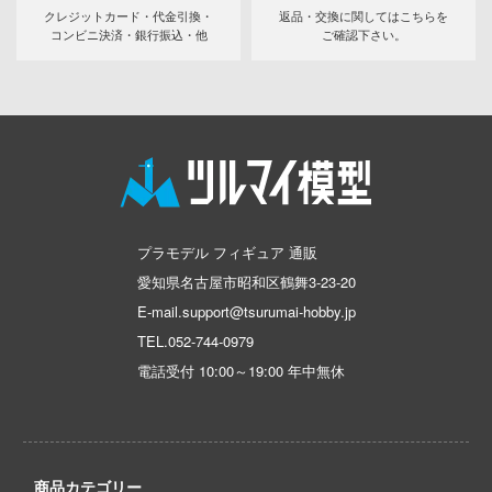
ンしんちゃん
クレジットカード・代金引換・
返品・交換に関してはこちらを
コンビニ決済・銀行振込・他
ご確認下さい。
ン
バスケ
ひとりごと
動隊
ーロボ
プラモデル フィギュア 通販
愛知県名古屋市昭和区鶴舞3-23-20
子で割り切れない
E-mail.support@tsurumai-hobby.jp
TEL.
052-744-0979
線
電話受付 10:00～19:00 年中無休
の鬼太郎
!
はうさぎですか？
商品カテゴリー