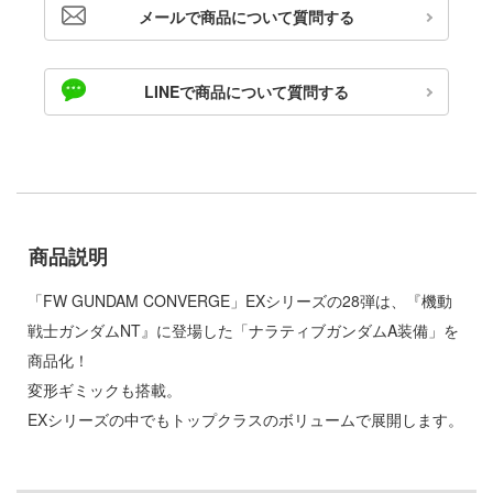
ゃんは遊びたい!
メールで商品について質問する
ドスマイルカンパニー
騎士テッカマンブレード
ブキヤ
LINEで商品について質問する
IE TUNE
ドハンド
ANT
マン (ULTRAMAN)
クレオス
やつら
練
商品説明
 プリティーダービー
A
艦ヤマト
「FW GUNDAM CONVERGE」EXシリーズの28弾は、『機動
ナー色彩株式会社
戦士ガンダムNT』に登場した「ナラティブガンダムA装備」を
 RING
商品化！
ヤ
説 軌跡シリーズ
変形ギミックも搭載。
(ビーバーコーポレーション)
EXシリーズの中でもトップクラスのボリュームで展開します。
消防隊
ラトミー
ーロード
ーテック