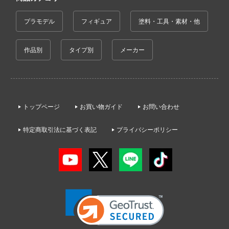
コトブキ飛行隊
プラモデル
フィギュア
塗料・工具・素材・他
んちのメイドラゴン
作品別
タイプ別
メーカー
晴らしい世界に祝福を！
デンカムイ
の花嫁
トップページ
お買い物ガイド
お問い合わせ
んは、コミュ症です。
特定商取引法に基づく表記
プライバシーポリシー
ントヒルシリーズ
大戦
NUTES MISSIONS (サーティ ミニッツ ミッ
)
ーバード