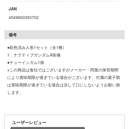
お借りします
ージャパン
JAN
様は告らせたい？～天才たちの恋愛頭脳戦
ィコム・トイ
4549660393702
メーカーをすべて見る
ヒットマンREBORN!
備考
ズ&パンツァー
ップメニュー
●彩色済み人形1セット（全1種）
ルイ
プページ
1．ナラティブガンダムA装備
記ドラグナー
●チューインガム1個
い物ガイド
※この商品は食玩ではございますがメーカー・問屋の保管期間
い合わせ
により賞味期限が過ぎている場合がございます。付属の菓子類
ウの許嫁
は賞味期限が過ぎている場合は決して口にしないようお願い致
概要
します。
Malice
イバシーポリシー
ーイビバップ
S公式アカウント
ムシリーズ
ユーザーレビュー
Tube 公式アカウント
者隊ガッチャマン