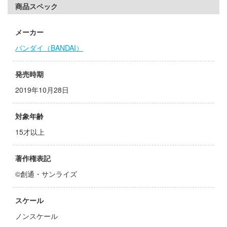
商品スペック
子
ミル
辛料
メーカー
社
がこんなに可愛いわけがない
バンダイ（BANDAI）
ダイ
ンキング
発売時期
キューパーツ
天使様にいつの間にか駄目人間にされてい
2019年10月28日
ガワ
ゃんはおしまい!
エムオフィスエー
対象年齢
15才以上
イダー
トロード
ミ模型
著作権表記
力者になりたくて!
モ向上委員会
©創通・サンライズ
ょうじょ!!
ム1スタジオ
スケール
くしょん -艦これ-
ッツ
ノンスケール