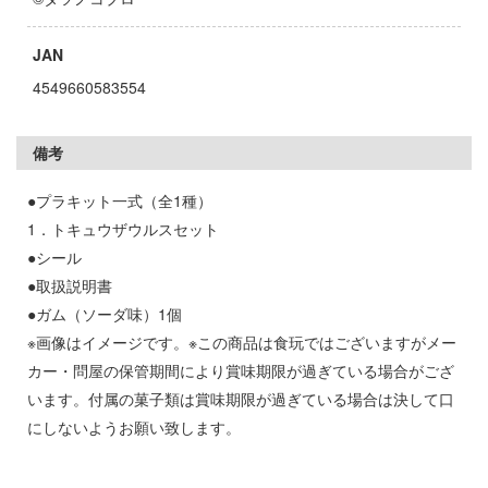
お借りします
ージャパン
様は告らせたい？～天才たちの恋愛頭脳戦
ィコム・トイ
JAN
4549660583554
メーカーをすべて見る
ヒットマンREBORN!
備考
ズ&パンツァー
ップメニュー
ルイ
●プラキット一式（全1種）
プページ
1．トキュウザウルスセット
記ドラグナー
い物ガイド
●シール
●取扱説明書
い合わせ
●ガム（ソーダ味）1個
ウの許嫁
概要
※画像はイメージです。※この商品は食玩ではございますがメー
Malice
カー・問屋の保管期間により賞味期限が過ぎている場合がござ
イバシーポリシー
います。付属の菓子類は賞味期限が過ぎている場合は決して口
ーイビバップ
にしないようお願い致します。
S公式アカウント
ムシリーズ
Tube 公式アカウント
者隊ガッチャマン