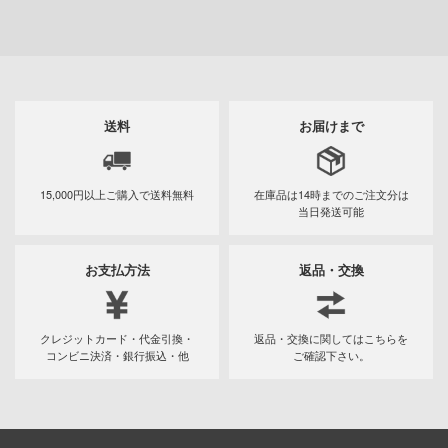
ンしんちゃん
タツノコ合体タイ
転イッパツマン 逆
OG R-1
ムボカンロボ
転王 1BOX2個入
GUN(1
ン
り
り)
バスケ
ひとりごと
送料
お届けまで
動隊
15,000円以上ご購入で
送料無料
在庫品は14時までの
ご注文分は
ーロボ
当日発送可能
お支払方法
返品・交換
子で割り切れない
線
クレジットカード・代金引換・
返品・交換に関してはこちらを
の鬼太郎
コンビニ決済・銀行振込・他
ご確認下さい。
!
はうさぎですか？