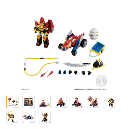
Qシリーズ
工具・素材・他
ョンフィギュアシリーズ
総合
溶剤
・アイテム
て式フィギュアシリーズ
ory(ハイ・ストーリー)
ール
ルレーン
プ別
ーズ(インターアライド)
しトライアングル
化財
トラック・バイク
メーカー別
ル・シール・ステッカー
ityV 第五人格 (アイデンティティV)
機・ヘリ
完成品モデル
ナンス
ルマスター
・軍用車両
ショントイ
素材・部品
星SPTレイズナー
るみ
(ディオラマ)
TALE
プレイ用品
れ どうぶつの森
潜水艦
ナイツ
・城
リッシュセブン
ット
んぶるスターズ！！