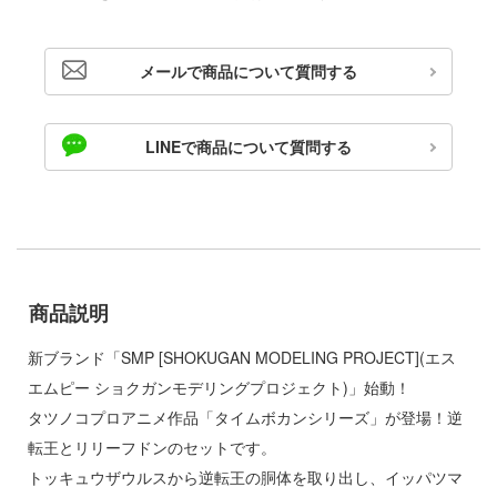
ゃんは遊びたい!
ドスマイルカンパニー
騎士テッカマンブレード
メールで商品について質問する
ブキヤ
IE TUNE
ドハンド
ANT
LINEで商品について質問する
マン (ULTRAMAN)
クレオス
やつら
練
 プリティーダービー
A
艦ヤマト
商品説明
ナー色彩株式会社
 RING
新ブランド「SMP [SHOKUGAN MODELING PROJECT](エス
ヤ
説 軌跡シリーズ
エムピー ショクガンモデリングプロジェクト)」始動！
(ビーバーコーポレーション)
タツノコプロアニメ作品「タイムボカンシリーズ」が登場！逆
消防隊
転王とリリーフドンのセットです。
ラトミー
ーロード
トッキュウザウルスから逆転王の胴体を取り出し、イッパツマ
ーテック