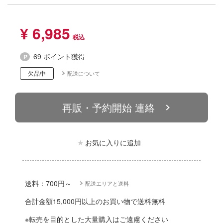
動物
ハコ
他
¥ 6,985
ナディア
カー
69 ポイント獲得
エシリーズ
ゴファイルジャパン
欠品中
配送について
ード・コア
文化教材社
は嫌なので防御力に極振りしたいと思いま
再販・予約開始 連絡
ター
 CORPORATION
二『マニアック』
お気に入りに追加
 TOYS
 (イニシャルD)
デザイン
千
ンジュ・ルージュ
送料：700円～
配送エリアと送料
堂
合計金額15,000円以上のお買い物で送料無料
シリーズ
※転売を目的とした大量購入はご遠慮ください
アノーツ