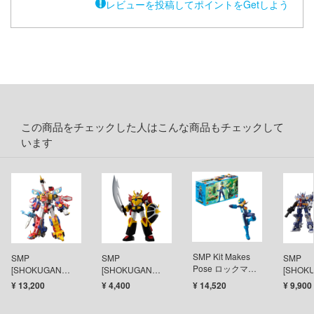
テン翼
レビューを投稿してポイントをGetしよう
刃
機
Y GEARシリーズ
甲ガイバー
この商品をチェックした人はこんな商品もチェックして
察パトレイバー
います
ツ・アイ
艦ナデシコ
AD
SMP Kit Makes
SMP
SMP
SMP
DYNAZENON/GRIDMAN
Pose ロックマン
[SHOKUGAN
[SHOKUGAN
[SHOK
MODELING
MODELING
エグゼ 01【1BOX
MODEL
¥ 13,200
¥ 4,400
¥ 14,520
¥ 9,900
シャージョウ
PROJECT]タツノ
PROJECT] タイム
PROJE
4個入】
コプロ60周年記念
ボカンシリーズ 逆
ーロボ