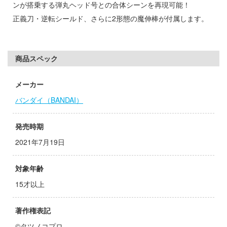
ンが搭乗する弾丸ヘッド号との合体シーンを再現可能！
子
正義刀・逆転シールド、さらに2形態の魔伸棒が付属します。
ミル
辛料
社
がこんなに可愛いわけがない
ダイ
商品スペック
ンキング
キューパーツ
メーカー
天使様にいつの間にか駄目人間にされてい
ガワ
バンダイ（BANDAI）
ゃんはおしまい!
エムオフィスエー
発売時期
イダー
トロード
2021年7月19日
ミ模型
対象年齢
力者になりたくて!
モ向上委員会
15才以上
ょうじょ!!
ム1スタジオ
著作権表記
くしょん -艦これ-
ッツ
©タツノコプロ