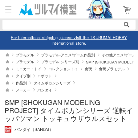
電話で注文・問い合わせ
052-744-0979
電話受付 10:00～19:00
年中無休
For international shipping, please visit the TSURUMAI HOBBY
international store.
ログイン
会員登録
プラモデル
プラモデル-アニメ/ゲーム作品別
その他アニメ/ゲーム
プラモデル
プラモデル-シリーズ別
SMP (SHOKUGAN MODELING
ミニカー・トイ
コレクショントイ
食玩
食玩プラモデル
商品
閲覧履歴
お気に入り
タイプ別
ロボット
作品別
タイムボカンシリーズ
カテゴリー
メーカー
バンダイ
デル
SMP [SHOKUGAN MODELING
PROJECT] タイムボカンシリーズ 逆転イ
デル-アニメ/ゲーム作品別
ュア
ッパツマン トッキュウザウルスセット
デル-シリーズ別
ュア-アニメ/ゲーム作品別
ー・トイ
バンダイ（BANDAI）
リー
ュア-シリーズ別