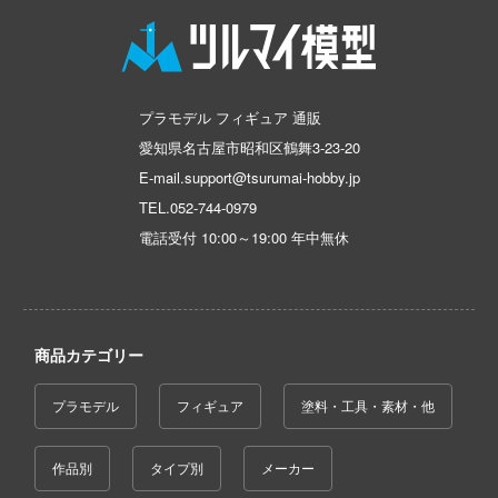
コトブキ飛行隊
んちのメイドラゴン
プラモデル フィギュア 通販
晴らしい世界に祝福を！
愛知県名古屋市昭和区鶴舞3-23-20
E-mail.support@tsurumai-hobby.jp
デンカムイ
TEL.
052-744-0979
の花嫁
電話受付 10:00～19:00 年中無休
んは、コミュ症です。
ントヒルシリーズ
商品カテゴリー
大戦
NUTES MISSIONS (サーティ ミニッツ ミッ
プラモデル
フィギュア
塗料・工具・素材・他
)
ーバード
作品別
タイプ別
メーカー