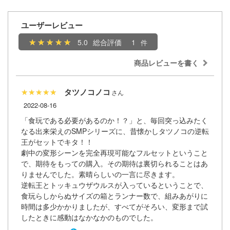
キャプターさくら
アカウント
ユーザーレビュー
ズバンドクライ
5.0
総合評価
1
E公式アカウント
ガンレディ
商品レビューを書く
ィクラウン
Tok 公式アカウント
タツノコノコ
世記モスピーダ
2022-08-16
マン
「食玩である必要があるのか！？」と、毎回突っ込みたく
なる出来栄えのSMPシリーズに、昔懐かしタツノコの逆転
キル
王がセットでキタ！！
劇中の変形シーンを完全再現可能なフルセットということ
雄伝説
で、期待をもっての購入。その期待は裏切られることはあ
流バイファム
りませんでした。素晴らしいの一言に尽きます。
逆転王とトッキュウザウルスが入っているということで、
急 ミルキー☆サブウェイ
食玩らしからぬサイズの箱とランナー数で、組みあがりに
時間は多少かかりましたが、すべてがそろい、変形まで試
ティーハニー
したときに感動はなかなかのものでした。