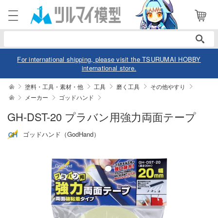
電話で注文・問い合わせ
052-744-0979
電話受付 10:00～19:00
年中無休
For international shipping, please visit the TSURUMAI HOBBY
international store.
ログイン
会員登録
塗料・工具・素材・他
工具
磨く工具
その他やすり
メーカー
ゴッドハンド
商品
閲覧履歴
お気に入り
GH-DST-20 プラバン用強力両面テープ
ゴッドハンド（GodHand）
カテゴリー
デル
デル-アニメ/ゲーム作品別
ュア
デル-シリーズ別
ュア-アニメ/ゲーム作品別
ー・トイ
リー
ュア-シリーズ別