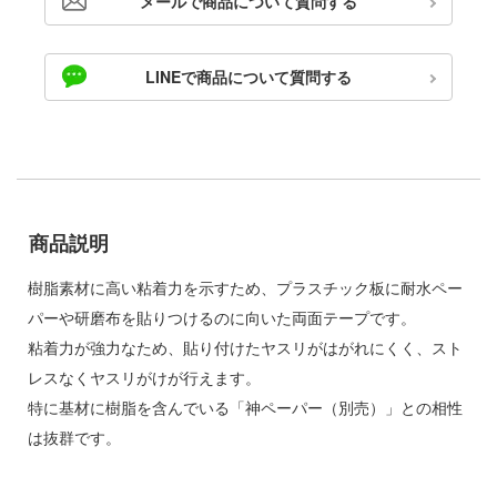
メールで商品について質問する
ゃんは遊びたい!
ドスマイルカンパニー
やつら
ブキヤ
LINEで商品について質問する
IE TUNE
ドハンド
ANT
 プリティーダービー
クレオス
艦ヤマト
商品説明
練
騎士テッカマンブレード
A
樹脂素材に高い粘着力を示すため、プラスチック板に耐水ペー
マン (ULTRAMAN)
パーや研磨布を貼りつけるのに向いた両面テープです。
ナー色彩株式会社
説 軌跡シリーズ
粘着力が強力なため、貼り付けたヤスリがはがれにくく、スト
ヤ
レスなくヤスリがけが行えます。
 RING
特に基材に樹脂を含んでいる「神ペーパー（別売）」との相性
(ビーバーコーポレーション)
消防隊
は抜群です。
ラトミー
辛料
ーテック