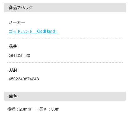
子
商品スペック
ミル
ンキング
社
メーカー
ーロード
ゴッドハンド（GodHand）
ダイ
天使様にいつの間にか駄目人間にされてい
キューパーツ
品番
ゃんはおしまい!
ガワ
GH-DST-20
がこんなに可愛いわけがない
エムオフィスエー
JAN
ムシリーズ
トロード
4562349874248
ーイビバップ
ミ模型
備考
ウの許嫁
モ向上委員会
横幅：20mm ・長さ：30m
力者になりたくて!
ム1スタジオ
Malice
ッツ