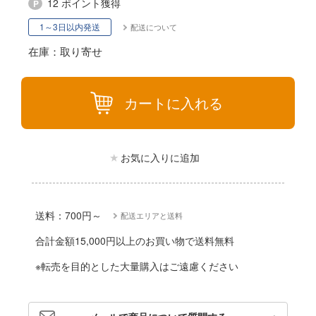
動物
12 ポイント獲得
リッシュセブン
1～3日以内発送
配送について
他
んぶるスターズ！！
在庫：取り寄せ
カー
ハコ
ゴファイルジャパン
カートに入れる
ナディア
文化教材社
シリーズ
ター
お気に入りに追加
二『マニアック』
 CORPORATION
 TOYS
送料：700円～
配送エリアと送料
 (イニシャルD)
デザイン
合計金額15,000円以上のお買い物で送料無料
千
ンジュ・ルージュ
※転売を目的とした大量購入はご遠慮ください
は嫌なので防御力に極振りしたいと思いま
堂
アノーツ