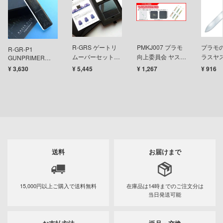
イダー
アカウント
ガンレディ
E公式アカウント
R-GRS ゲートリ
PMKJ007 プラモ
プラモ
R-GR-P1
ズバンドクライ
ムーバーセット
向上委員会 ヤスリ
ラスヤ
GUNPRIMER
RASER PLUS
（初級以上向）
カスZERO
¥ 3,630
¥ 5,445
¥ 1,267
¥ 916
世記モスピーダ
Tok 公式アカウント
ティーハニー
刃
雄伝説
送料
お届けまで
マン
艦ナデシコ
15,000円以上ご購入で
送料無料
在庫品は14時までの
ご注文分は
当日発送可能
機