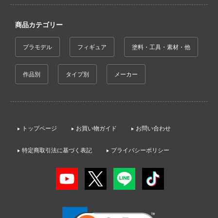
AD
ン
商品カテゴリー
ンしんちゃん
プラモデル
フィギュア
塗料・工具・素材・他
DYNAZENON/GRIDMAN
作品別
タイプ別
メーカー
ーロボ
!
子で割り切れない
トップページ
お買い物ガイド
お問い合わせ
特定商取引法に基づく表記
プライバシーポリシー
の鬼太郎
動隊
線
んちのメイドラゴン