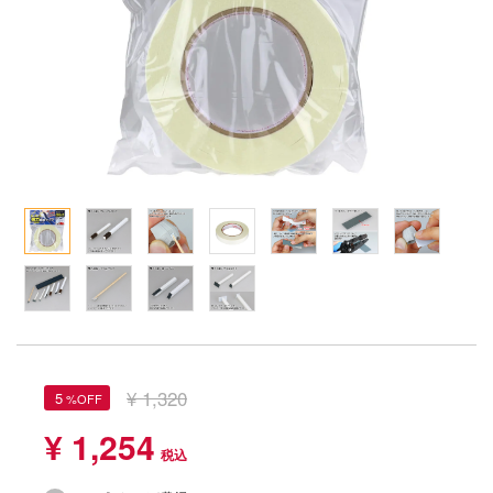
Qシリーズ
工具・素材・他
ョンフィギュアシリーズ
総合
溶剤
・アイテム
て式フィギュアシリーズ
ory(ハイ・ストーリー)
ール
ナイツ
プ別
ーズ(インターアライド)
ityV 第五人格 (アイデンティティV)
化財
トラック・バイク
メーカー別
ル・シール・ステッカー
星SPTレイズナー
機・ヘリ
完成品モデル
ナンス
れ どうぶつの森
・軍用車両
ショントイ
素材・部品
ード・コア
潜水艦
るみ
プレイ用品
しトライアングル
(ディオラマ)
ルレーン
エシリーズ
¥ 1,320
5
・城
TALE
¥ 1,254
ット
ルマスター