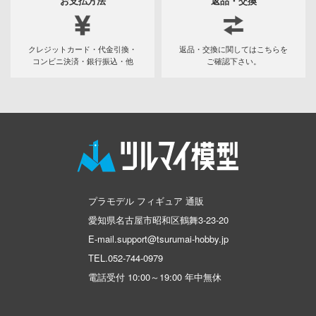
お支払方法
返品・交換
ツ・アイ
急 ミルキー☆サブウェイ
クレジットカード・代金引換・
返品・交換に関してはこちらを
流バイファム
コンビニ決済・銀行振込・他
ご確認下さい。
テン翼
察パトレイバー
甲ガイバー
Y GEARシリーズ
ィクラウン
プラモデル フィギュア 通販
キル
愛知県名古屋市昭和区鶴舞3-23-20
E-mail.support@tsurumai-hobby.jp
バスケ
TEL.
052-744-0979
シャージョウ
電話受付 10:00～19:00 年中無休
ひとりごと