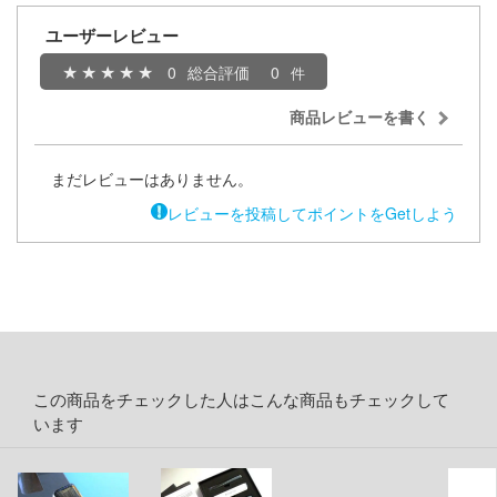
者隊ガッチャマン
ージャパン
ユーザーレビュー
ヒットマンREBORN!
ィコム・トイ
0
総合評価
0
メーカーをすべて見る
商品レビューを書く
記ドラグナー
ップメニュー
まだレビューはありません。
プページ
レビューを投稿してポイントをGetしよう
ルイ
い物ガイド
キャプターさくら
い合わせ
ょうじょ!!
概要
ズ&パンツァー
イバシーポリシー
様は告らせたい？～天才たちの恋愛頭脳戦
この商品をチェックした人はこんな商品もチェックして
います
S公式アカウント
お借りします
Tube 公式アカウント
くしょん -艦これ-