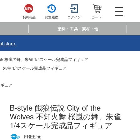
052-744-
電話で注文・問い合わせ
予約商品
閲覧履歴
ログイン
カート
電話受付 10:00～19:00
年中無休
塗料・工具・素材・他
ログイン
会員登
l store.
予約商品
閲覧履歴
お
ves 不知火舞 桜嵐の舞、朱雀 1/4スケール完成品フィギュア
 桜嵐の舞、朱雀 1/4スケール完成品フィギュア
商品カテゴリー
プラモデル
フィギュア
プラモデル-アニメ/ゲーム作品別
フィギュア
B-style 餓狼伝説 City of the
プラモデル-シリーズ別
フィギュア-アニメ/ゲーム作品別
ミニカー・トイ
Wolves 不知火舞 桜嵐の舞、朱雀
ミリタリー
フィギュア-シリーズ別
1/4スケール完成品フィギュア
チョロQシリーズ
塗料・工具・素材・他
乗り物
アクションフィギュアシリーズ
トミカ総合
FREEing
塗料・溶剤
作品別