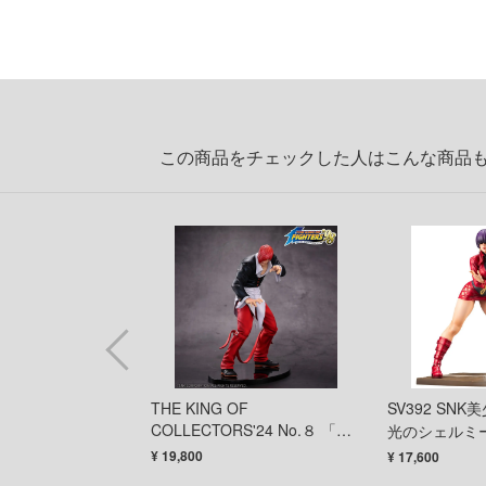
この商品をチェックした人はこんな商品
OF
THE KING OF
SV392 SN
RS'24 No.４「ビ
COLLECTORS'24 No.８ 「八
光のシェルミー
ン」（通常カラ
神庵」（通常カラー）
品フィギュア
¥ 19,800
¥ 17,600