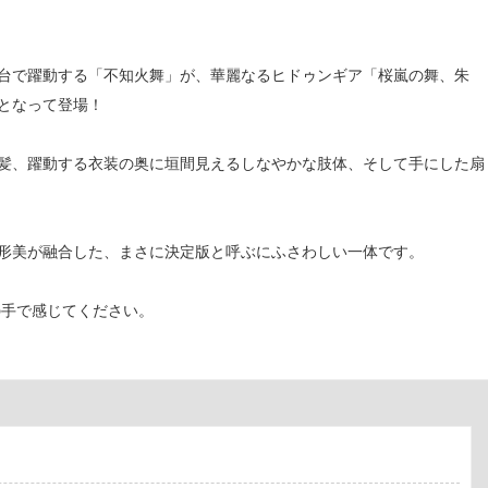
り、新たな舞台で躍動する「不知火舞」が、華麗なるヒドゥンギア「桜嵐の舞、朱
アとなって登場！
な髪、躍動する衣装の奥に垣間見えるしなやかな肢体、そして手にした扇
造形美が融合した、まさに決定版と呼ぶにふさわしい一体です。
の手で感じてください。