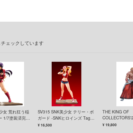
もチェックしています
K美少女 荒れ狂う稲
SV315 SNK美少女 テリー・ボ
THE KING OF
COLLECTORS'
 1/7塗装済完成
ガード ​-SNKヒロインズ Tag
ス・ハワード」
Team Frenzy- 1/7スケール 完
¥ 19,800
¥ 16,500
Ver.）
成品フィギュア