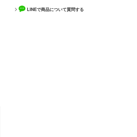
アルカナディア
LINEで商品について質問する
メーカー
AKIRA
アトリエシリーズ
アルゴファイルジャパン
アーマード・コア
青島文化教材社
痛いのは嫌なので防御力に極振りしたいと思います。
アルター
伊藤潤二『マニアック』
WAVE CORPORATION
頭文字D (イニシャルD)
APEX TOYS
一騎当千
MYKデザイン
犬夜叉
オランジュ・ルージュ
イースシリーズ
海洋堂
宇崎ちゃんは遊びたい!
ガイアノーツ
宇宙の騎士テッカマンブレード
グッドスマイルカンパニー