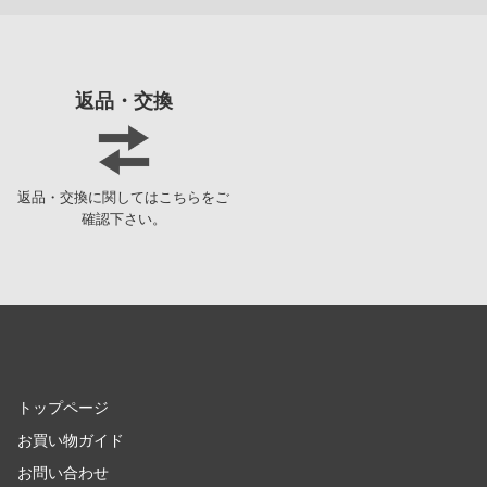
ガールズ&パンツァー
メーカーをす
賭ケグルイ
返品・交換
ショップメニュー
機甲戦記ドラグナー
トップページ
ガメラ
お買い物ガイド
カッコウの許嫁
返品・交換に関してはこちらをご
確認下さい。
お問い合わせ
Collar×Malice
カウボーイビバップ
会社概要
ガンダムシリーズ
プライバシーポリシー
科学忍者隊ガッチャマン
SNS公式アカウント
カードキャプターさくら
トップページ
YouTube 公式アカウント
ガールズバンドクライ
お買い物ガイド
お問い合わせ
X公式アカウント
ガールガンレディ