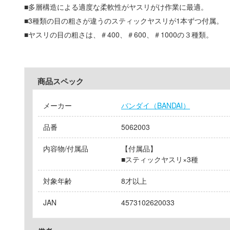
■多層構造による適度な柔軟性がヤスリがけ作業に最適。
■3種類の目の粗さが違うのスティックヤスリが1本ずつ付属。
■ヤスリの目の粗さは、＃400、＃600、＃1000の３種類。
商品スペック
メーカー
バンダイ（BANDAI）
品番
5062003
内容物/付属品
【付属品】
■スティックヤスリ×3種
対象年齢
8才以上
JAN
4573102620033