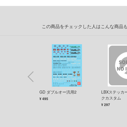
この商品をチェックした人はこんな商品
ラモコレクション
GD ダブルオー汎用2
LBXステッカー
ーブイ
クカスタム
¥ 495
¥ 297