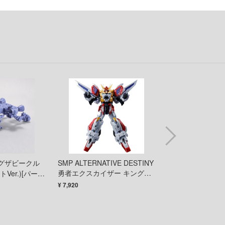
俺の妹がこんなに可愛いわけがない
童友社
王様ランキング
バンダイ
お隣の天使様にいつの間にか駄目人間にされていた件
ハイキューパーツ
お兄ちゃんはおしまい!
ハセガワ
仮面ライダー
ピーエムオフィスエー
怪獣8号
ピットロード
陰の実力者になりたくて!
フジミ模型
かげきしょうじょ!!
プラモ向上委員会
艦隊これくしょん -艦これ-
 エグザビークル
SMP ALTERNATIVE DESTINY
HG 1/72 ビッグ
プライム1スタジオ
勇者エクスカイザー キングエ
Ver.)[パープ
バー・メメンプー
彼女、お借りします
プラッツ
クスカイザー
¥ 7,920
¥ 5,148
かぐや様は告らせたい？～天才たちの恋愛頭脳戦～
ホビージャパン
家庭教師ヒットマンREBORN!
メディコム・トイ