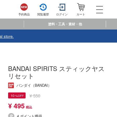
052-744-
電話で注文・問い合わせ
予約商品
閲覧履歴
ログイン
カート
電話受付 10:00～19:00
年中無休
塗料・工具・素材・他
ログイン
会員登
l store.
予約商品
閲覧履歴
お
商品カテゴリー
BANDAI SPIRITS スティックヤス
プラモデル
リセット
プラモデル-アニメ/ゲーム作品別
フィギュア
バンダイ（BANDAI）
プラモデル-シリーズ別
フィギュア-アニメ/ゲーム作品別
ミニカー・トイ
¥ 550
10
ミリタリー
フィギュア-シリーズ別
¥ 495
チョロQシリーズ
塗料・工具・素材・他
乗り物
アクションフィギュアシリーズ
トミカ総合
塗料・溶剤
作品別
4 ポイント獲得