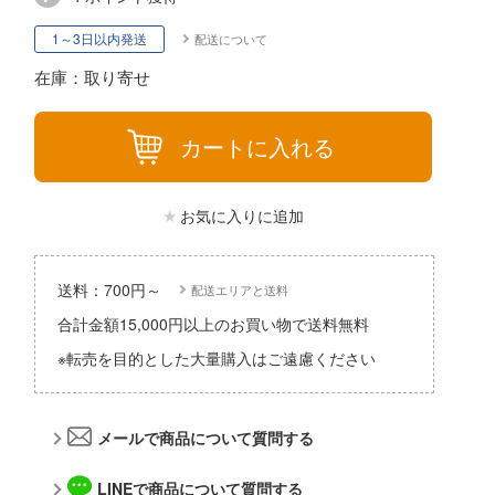
パーツ・アイテム
組み立て式フィギュアシリーズ
Hi-Story(ハイ・ストーリー)
塗装ツール
アズールレーン
1～3日以内発送
配送について
タイプ別
恐竜
動物系
モデラーズ(インターアライド)
工具
在庫：取り寄せ
あやかしトライアングル
城・文化財
車・トラック・バイク
ドール
自動車メーカー別
デカール・シール・ステッカー
IdentityV 第五人格 (アイデンティティV)
カートに入れる
美プラ
飛行機・ヘリ
その他完成品モデル
メンテナンス
アイドルマスター
戦車・軍用車両
コレクショントイ
自作用素材・部品
蒼き流星SPTレイズナー
お気に入りに追加
鉄道
ぬいぐるみ
ジオラマ(ディオラマ)
UNDERTALE
宇宙
ディスプレイ用品
あつまれ どうぶつの森
送料：700円～
配送エリアと送料
船・潜水艦
合計金額15,000円以上のお買い物で送料無料
アークナイツ
建物・城
※転売を目的とした大量購入はご遠慮ください
アイドリッシュセブン
ロボット
あんさんぶるスターズ！！
メールで商品について質問する
人・動物
アオのハコ
その他
LINEで商品について質問する