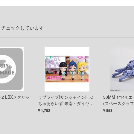
もチェックしています
2 LBXメタリッ
ラブライブ!サンシャイン!! ぷ
30MM 1/144
ちゅあらいず 果南・ダイヤ・
(スペースクラフト
鞠莉
ル]
¥ 1,782
¥ 858