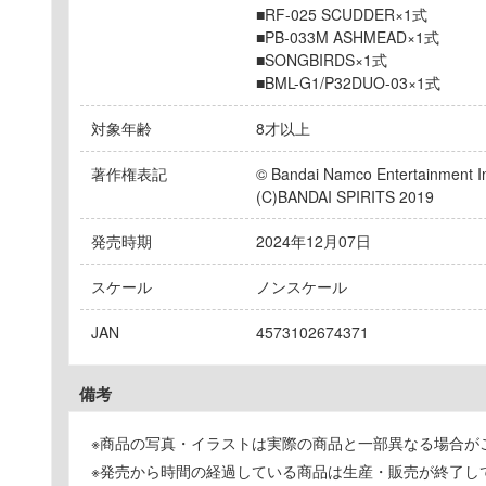
■RF-025 SCUDDER×1式
■PB-033M ASHMEAD×1式
■SONGBIRDS×1式
■BML-G1/P32DUO-03×1式
対象年齢
8才以上
著作権表記
© Bandai Namco Entertainment In
(C)BANDAI SPIRITS 2019
発売時期
2024年12月07日
スケール
ノンスケール
JAN
4573102674371
備考
※商品の写真・イラストは実際の商品と一部異なる場合が
※発売から時間の経過している商品は生産・販売が終了し