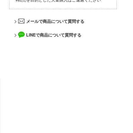
アルカナディア
メーカー
AKIRA
メールで商品について質問する
アトリエシリーズ
アルゴファイルジャパン
アーマード・コア
LINEで商品について質問する
青島文化教材社
痛いのは嫌なので防御力に極振りしたいと思います。
アルター
伊藤潤二『マニアック』
WAVE CORPORATION
頭文字D (イニシャルD)
APEX TOYS
一騎当千
MYKデザイン
犬夜叉
オランジュ・ルージュ
イースシリーズ
海洋堂
宇崎ちゃんは遊びたい!
ガイアノーツ
宇宙の騎士テッカマンブレード
グッドスマイルカンパニー