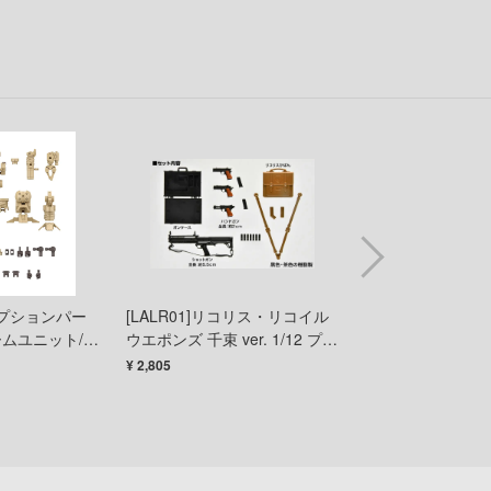
ガールズ&パンツァー
メーカーをす
賭ケグルイ
ショップメニュー
機甲戦記ドラグナー
トップページ
ガメラ
お買い物ガイド
カッコウの許嫁
お問い合わせ
Collar×Malice
カウボーイビバップ
会社概要
 オプションパー
[LALR01]リコリス・リコイル
LD020 ガンズア
ガンダムシリーズ
プライバシーポリシー
ームユニット/レ
ウエポンズ 千束 ver. 1/12 プラ
1/12 プラモデル
科学忍者隊ガッチャマン
モデル
¥ 2,805
¥ 1,683
SNS公式アカウント
カードキャプターさくら
YouTube 公式アカウント
ガールズバンドクライ
X公式アカウント
ガールガンレディ