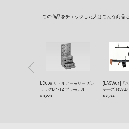
この商品をチェックした人はこんな商品
870タイプ ハードウ
LD006 リトルアーモリー ガン
[LASW01]
 プラモデル
ラックB 1/12 プラモデル
チーズ ROAD 
九式二号二型改 
¥ 3,273
¥ 2,244
ル