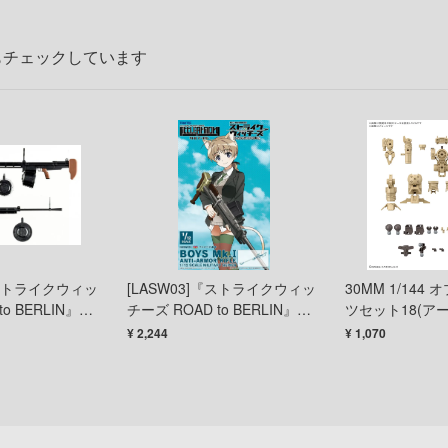
もチェックしています
『ストライクウィッ
[LASW03]『ストライクウィッ
30MM 1/144
to BERLIN』九
チーズ ROAD to BERLIN』ボ
ツセット18(ア
1/12 プラモデ
ーイズMk.1対装甲ライフル
ッグユニット2)
¥ 2,244
¥ 1,070
1/12 プラモデル