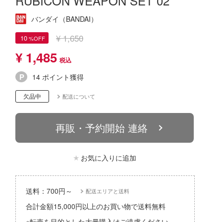
RUBICON WEAPON SET 02
パーツ・アイテム
組み立て式フィギュアシリーズ
Hi-Story(ハイ・ストーリー)
塗装ツール
アズールレーン
バンダイ（BANDAI）
タイプ別
恐竜
動物系
モデラーズ(インターアライド)
工具
あやかしトライアングル
¥ 1,650
10
城・文化財
車・トラック・バイク
ドール
自動車メーカー別
デカール・シール・ステッカー
¥ 1,485
IdentityV 第五人格 (アイデンティティV)
美プラ
飛行機・ヘリ
その他完成品モデル
メンテナンス
アイドルマスター
14 ポイント獲得
戦車・軍用車両
コレクショントイ
自作用素材・部品
蒼き流星SPTレイズナー
欠品中
配送について
鉄道
ぬいぐるみ
ジオラマ(ディオラマ)
UNDERTALE
宇宙
再販・予約開始 連絡
ディスプレイ用品
あつまれ どうぶつの森
船・潜水艦
アークナイツ
お気に入りに追加
建物・城
アイドリッシュセブン
ロボット
あんさんぶるスターズ！！
送料：700円～
配送エリアと送料
人・動物
アオのハコ
合計金額15,000円以上のお買い物で送料無料
その他
※転売を目的とした大量購入はご遠慮ください