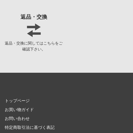
ギルティクラウン
LINE公式アカウント
返品・交換
機甲創世記モスピーダ
TikTok 公式アカウント
キン肉マン
キルラキル
返品・交換に関してはこちらをご
確認下さい。
銀河英雄伝説
銀河漂流バイファム
銀河特急 ミルキー☆サブウェイ
キューティーハニー
キャプテン翼
トップページ
お買い物ガイド
鬼滅の刃
お問い合わせ
境界戦機
特定商取引法に基づく表記