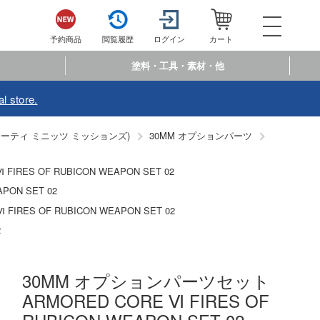
052-744-
電話で注文・問い合わせ
予約商品
閲覧履歴
ログイン
カート
電話受付 10:00～19:00
年中無休
塗料・工具・素材・他
ログイン
会員登
l store.
予約商品
閲覧履歴
お
S (サーティ ミニッツ ミッションズ)
30MM オプションパーツ
商品カテゴリー
RES OF RUBICON WEAPON SET 02
PON SET 02
プラモデル
RES OF RUBICON WEAPON SET 02
プラモデル-アニメ/ゲーム作品別
フィギュア
2
プラモデル-シリーズ別
フィギュア-アニメ/ゲーム作品別
ミニカー・トイ
30MM オプションパーツセット
ミリタリー
フィギュア-シリーズ別
チョロQシリーズ
塗料・工具・素材・他
ARMORED CORE Ⅵ FIRES OF
乗り物
アクションフィギュアシリーズ
トミカ総合
塗料・溶剤
作品別