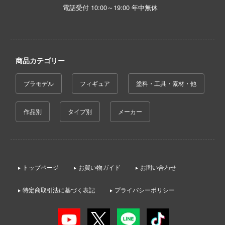
ンしんちゃん
電話受付 10:00～19:00 年中無休
ン
バスケ
商品カテゴリー
ひとりごと
動隊
プラモデル
フィギュア
塗料・工具・素材・他
ーロボ
作品別
タイプ別
メーカー
子で割り切れない
線
トップページ
お買い物ガイド
お問い合わせ
の鬼太郎
特定商取引法に基づく表記
プライバシーポリシー
!
はうさぎですか？