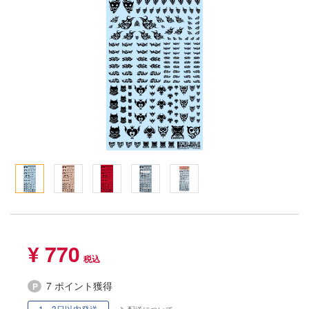
Qシリーズ
工具・素材・他
ョンフィギュアシリーズ
総合
溶剤
・アイテム
て式フィギュアシリーズ
ory(ハイ・ストーリー)
ール
ルレーン
プ別
ーズ(インターアライド)
しトライアングル
化財
トラック・バイク
メーカー別
ル・シール・ステッカー
ityV 第五人格 (アイデンティティV)
機・ヘリ
完成品モデル
ナンス
ルマスター
・軍用車両
ショントイ
素材・部品
星SPTレイズナー
るみ
(ディオラマ)
TALE
プレイ用品
れ どうぶつの森
潜水艦
ナイツ
¥ 770
・城
リッシュセブン
ット
7 ポイント獲得
んぶるスターズ！！
1～3日以内発送