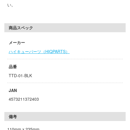
子
い。
ミル
辛料
社
がこんなに可愛いわけがない
商品スペック
ダイ
ンキング
メーカー
キューパーツ
天使様にいつの間にか駄目人間にされてい
ハイキューパーツ（HIQPARTS）
ガワ
ゃんはおしまい!
エムオフィスエー
品番
TTD-01-BLK
イダー
トロード
ミ模型
JAN
力者になりたくて!
モ向上委員会
4573211372403
ょうじょ!!
ム1スタジオ
備考
くしょん -艦これ-
ッツ
110mm x 235mm