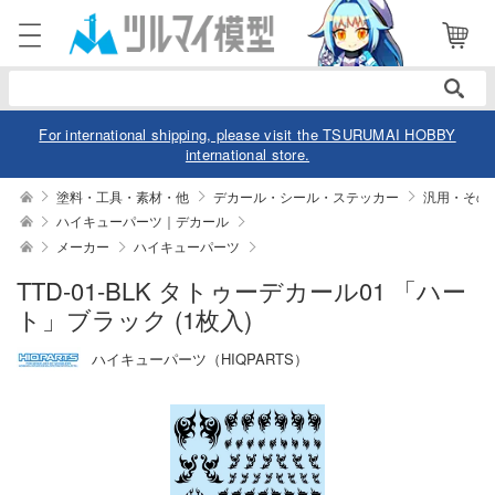
電話で注文・問い合わせ
052-744-0979
電話受付 10:00～19:00
年中無休
For international shipping, please visit the TSURUMAI HOBBY
international store.
ログイン
会員登録
塗料・工具・素材・他
デカール・シール・ステッカー
汎用・その
ハイキューパーツ｜デカール
メーカー
ハイキューパーツ
商品
閲覧履歴
お気に入り
TTD-01-BLK タトゥーデカール01 「ハー
カテゴリー
ト」ブラック (1枚入)
デル
ハイキューパーツ（HIQPARTS）
デル-アニメ/ゲーム作品別
ュア
デル-シリーズ別
ュア-アニメ/ゲーム作品別
ー・トイ
リー
ュア-シリーズ別