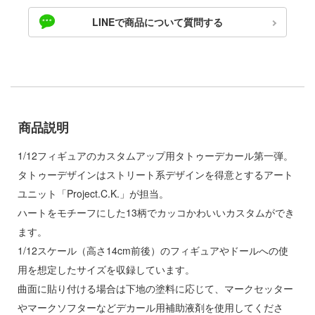
ゃんは遊びたい!
ドスマイルカンパニー
LINEで商品について質問する
騎士テッカマンブレード
ブキヤ
IE TUNE
ドハンド
ANT
マン (ULTRAMAN)
商品説明
クレオス
やつら
練
1/12フィギュアのカスタムアップ用タトゥーデカール第一弾。
 プリティーダービー
タトゥーデザインはストリート系デザインを得意とするアート
A
艦ヤマト
ユニット「Project.C.K.」が担当。
ナー色彩株式会社
ハートをモチーフにした13柄でカッコかわいいカスタムができ
 RING
ます。
ヤ
説 軌跡シリーズ
1/12スケール（高さ14cm前後）のフィギュアやドールへの使
(ビーバーコーポレーション)
用を想定したサイズを収録しています。
消防隊
ラトミー
曲面に貼り付ける場合は下地の塗料に応じて、マークセッター
ーロード
やマークソフターなどデカール用補助液剤を使用してくださ
ーテック