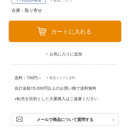
配送について
動物
ハコ
在庫：取り寄せ
他
ナディア
カー
カートに入れる
エシリーズ
ゴファイルジャパン
ード・コア
文化教材社
お気に入りに追加
は嫌なので防御力に極振りしたいと思いま
ター
 CORPORATION
二『マニアック』
送料：700円～
配送エリアと送料
 TOYS
合計金額15,000円以上のお買い物で送料無料
 (イニシャルD)
デザイン
※転売を目的とした大量購入はご遠慮ください
千
ンジュ・ルージュ
堂
メールで商品について質問する
シリーズ
アノーツ