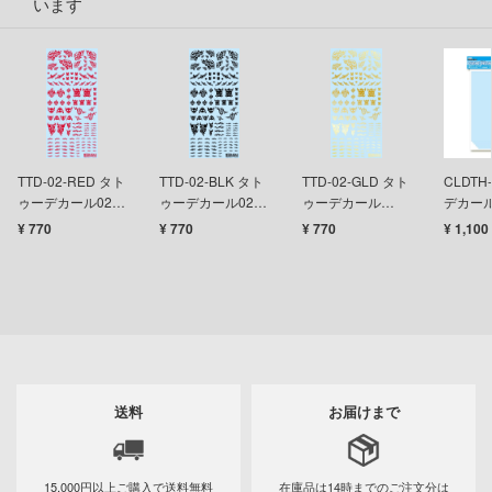
います
キャプターさくら
アカウント
ズバンドクライ
E公式アカウント
ガンレディ
ィクラウン
Tok 公式アカウント
TTD-02-RED タト
TTD-02-BLK タト
TTD-02-GLD タト
CLDTH
世記モスピーダ
ゥーデカール02
ゥーデカール02
ゥーデカール
デカール
「スカル」レッド
「スカル」ブラッ
02「スカル」ゴー
イズ(6
¥ 770
¥ 770
¥ 770
¥ 1,100
マン
(1枚入)
ク (1枚入)
ルド(1枚入)
キル
雄伝説
流バイファム
急 ミルキー☆サブウェイ
送料
お届けまで
ティーハニー
15,000円以上ご購入で
送料無料
在庫品は14時までの
ご注文分は