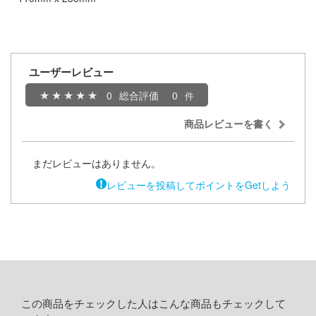
お借りします
ージャパン
様は告らせたい？～天才たちの恋愛頭脳戦
ィコム・トイ
メーカーをすべて見る
ユーザーレビュー
ヒットマンREBORN!
0
総合評価
0
ズ&パンツァー
ップメニュー
商品レビューを書く
ルイ
プページ
記ドラグナー
い物ガイド
まだレビューはありません。
レビューを投稿してポイントをGetしよう
い合わせ
ウの許嫁
概要
Malice
イバシーポリシー
ーイビバップ
S公式アカウント
ムシリーズ
この商品をチェックした人はこんな商品もチェックして
Tube 公式アカウント
者隊ガッチャマン