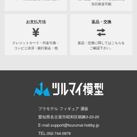
テン翼
当日発送可能
刃
お支払方法
返品・交換
機
Y GEARシリーズ
クレジットカード・代金引換・
返品・交換に関してはこちらを
甲ガイバー
コンビニ決済・銀行振込・他
ご確認下さい。
察パトレイバー
ツ・アイ
艦ナデシコ
AD
プラモデル フィギュア 通販
DYNAZENON/GRIDMAN
愛知県名古屋市昭和区鶴舞3-23-20
E-mail.support@tsurumai-hobby.jp
シャージョウ
TEL.
052-744-0979