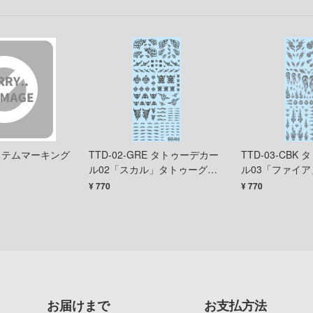
システムマーキング
TTD-02-GRE タトゥーデカー
TTD-03-CBK
ル02「スカル」タトゥーグレ
ル03「ファイ
ー(1枚入)
ック(1枚入)
¥ 770
¥ 770
お届けまで
お支払方法