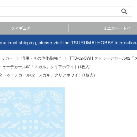
フィギュア
ミニカー・トイ
ernational shipping, please visit the TSURUMAI HOBBY internationa
テッカー
汎用・その他作品向け
TTD-02-CWH タトゥーデカール02
H タトゥーデカール02「スカル」クリアホワイト(1枚入)
WH タトゥーデカール02「スカル」クリアホワイト(1枚入)