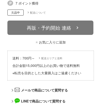
7 ポイント獲得
パーツ・アイテム
組み立て式フィギュアシリーズ
Hi-Story(ハイ・ストーリー)
塗装ツール
アークナイツ
タイプ別
恐竜
欠品中
配送について
動物系
モデラーズ(インターアライド)
工具
IdentityV 第五人格 (アイデンティティV)
城・文化財
車・トラック・バイク
ドール
自動車メーカー別
デカール・シール・ステッカー
蒼き流星SPTレイズナー
再販・予約開始 連絡
美プラ
飛行機・ヘリ
その他完成品モデル
メンテナンス
あつまれ どうぶつの森
戦車・軍用車両
お気に入りに追加
コレクショントイ
自作用素材・部品
アーマード・コア
船・潜水艦
ぬいぐるみ
ディスプレイ用品
あやかしトライアングル
送料：700円～
配送エリアと送料
宇宙
ジオラマ(ディオラマ)
アズールレーン
合計金額15,000円以上のお買い物で送料無料
鉄道
アトリエシリーズ
※転売を目的とした大量購入はご遠慮ください
建物・城
UNDERTALE
ロボット
アイドルマスター
メールで商品について質問する
人・動物
アイドリッシュセブン
LINEで商品について質問する
その他