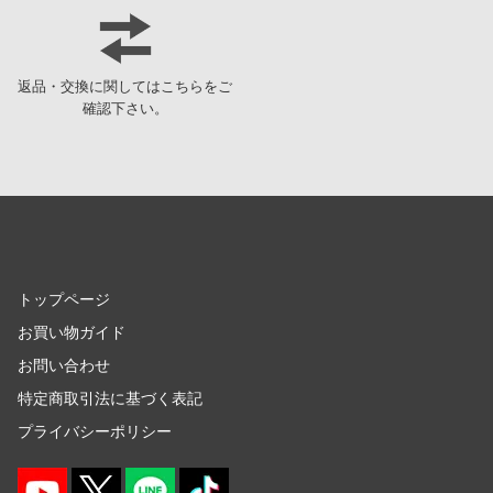
機甲戦記ドラグナー
メーカーをす
ガメラ
返品・交換に関してはこちらをご
ショップメニュー
確認下さい。
賭ケグルイ
カードキャプターさくら
トップページ
かげきしょうじょ!!
お買い物ガイド
ガールズ&パンツァー
お問い合わせ
かぐや様は告らせたい？～天才たちの恋愛頭脳戦～
会社概要
トップページ
彼女、お借りします
プライバシーポリシー
お買い物ガイド
艦隊これくしょん -艦これ-
お問い合わせ
SNS公式アカウント
特定商取引法に基づく表記
仮面ライダー
YouTube 公式アカウント
プライバシーポリシー
ガールガンレディ
X公式アカウント
ガールズバンドクライ