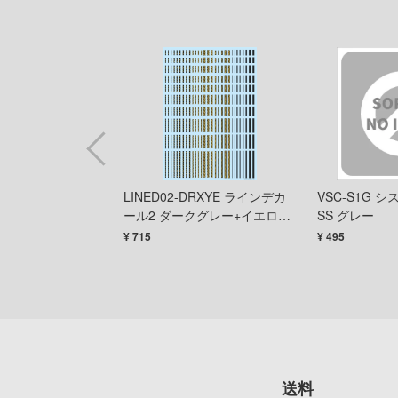
G アクセントデカー
LINED02-DRXYE ラインデカ
VSC-S1G 
 ダークグレー
ール2 ダークグレー+イエロー
SS グレー
(1枚入)
¥ 715
¥ 495
送料