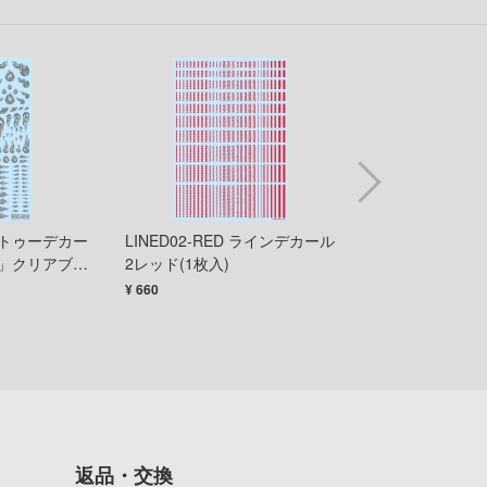
オーバーロード
童友社
お隣の天使様にいつの間にか駄目人間にされていた件
バンダイ
お兄ちゃんはおしまい!
ハイキューパーツ
俺の妹がこんなに可愛いわけがない
ハセガワ
ガンダムシリーズ
ピーエムオフィスエー
カウボーイビバップ
ピットロード
 タトゥーデカー
LINED02-RED ラインデカール
TTD-01-GRE 
ア」クリアブラ
2レッド(1枚入)
ル01「ハート」
カッコウの許嫁
フジミ模型
ー(1枚入)
¥ 660
¥ 770
陰の実力者になりたくて!
プラモ向上委員会
Collar×Malice
プライム1スタジオ
科学忍者隊ガッチャマン
プラッツ
家庭教師ヒットマンREBORN!
ホビージャパン
怪獣8号
返品・交換
メディコム・トイ