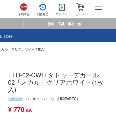
052-744-
電話で注文・問い合わせ
予約商品
閲覧履歴
ログイン
カート
電話受付 10:00～19:00
年中無休
塗料・工具・素材・他
ログイン
会員登
l store.
予約商品
閲覧履歴
お
「スカル」クリアホワイト(1枚入)
商品カテゴリー
プラモデル
TTD-02-CWH タトゥーデカール
02「スカル」クリアホワイト(1枚
プラモデル-アニメ/ゲーム作品別
フィギュア
入)
プラモデル-シリーズ別
フィギュア-アニメ/ゲーム作品別
ミニカー・トイ
ハイキューパーツ（HIQPARTS）
ミリタリー
フィギュア-シリーズ別
チョロQシリーズ
塗料・工具・素材・他
¥ 770
乗り物
アクションフィギュアシリーズ
トミカ総合
塗料・溶剤
作品別