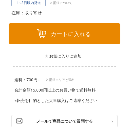
動物
1～3日以内発送
配送について
ハコ
他
在庫：取り寄せ
ナディア
カー
カートに入れる
エシリーズ
ゴファイルジャパン
ード・コア
文化教材社
お気に入りに追加
は嫌なので防御力に極振りしたいと思いま
ター
 CORPORATION
二『マニアック』
送料：700円～
配送エリアと送料
 TOYS
 (イニシャルD)
合計金額15,000円以上のお買い物で送料無料
デザイン
千
※転売を目的とした大量購入はご遠慮ください
ンジュ・ルージュ
堂
シリーズ
メールで商品について質問する
アノーツ