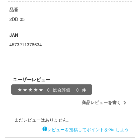
品番
キャプターさくら
アカウント
2DD-05
ズバンドクライ
E公式アカウント
ガンレディ
JAN
4573211378634
ィクラウン
Tok 公式アカウント
世記モスピーダ
マン
ユーザーレビュー
キル
0
総合評価
0
雄伝説
商品レビューを書く
流バイファム
急 ミルキー☆サブウェイ
まだレビューはありません。
ティーハニー
レビューを投稿してポイントをGetしよう