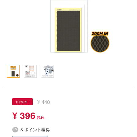
Qシリーズ
工具・素材・他
ョンフィギュアシリーズ
総合
溶剤
・アイテム
て式フィギュアシリーズ
ory(ハイ・ストーリー)
ール
ルレーン
プ別
ーズ(インターアライド)
しトライアングル
化財
トラック・バイク
メーカー別
ル・シール・ステッカー
ityV 第五人格 (アイデンティティV)
機・ヘリ
完成品モデル
ナンス
ルマスター
・軍用車両
ショントイ
素材・部品
星SPTレイズナー
るみ
(ディオラマ)
TALE
プレイ用品
れ どうぶつの森
¥ 440
10
潜水艦
ナイツ
¥ 396
・城
リッシュセブン
ット
3 ポイント獲得
んぶるスターズ！！