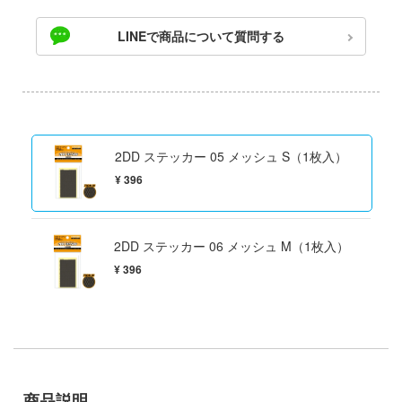
ゃんは遊びたい!
ドスマイルカンパニー
LINEで商品について質問する
騎士テッカマンブレード
ブキヤ
IE TUNE
ドハンド
ANT
マン (ULTRAMAN)
2DD ステッカー 05 メッシュ S（1枚入）
クレオス
やつら
¥ 396
練
 プリティーダービー
A
艦ヤマト
2DD ステッカー 06 メッシュ M（1枚入）
ナー色彩株式会社
¥ 396
 RING
ヤ
説 軌跡シリーズ
(ビーバーコーポレーション)
消防隊
ラトミー
ーロード
商品説明
ーテック