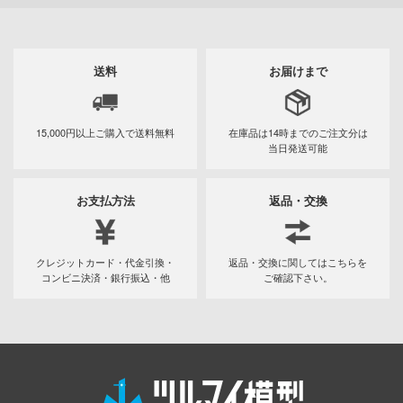
ンしんちゃん
ン
送料
お届けまで
バスケ
ひとりごと
15,000円以上ご購入で
送料無料
在庫品は14時までの
ご注文分は
動隊
当日発送可能
ーロボ
お支払方法
返品・交換
子で割り切れない
クレジットカード・代金引換・
返品・交換に関してはこちらを
コンビニ決済・銀行振込・他
ご確認下さい。
線
の鬼太郎
!
はうさぎですか？