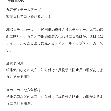
子
ミル
丸穴ディテールアップ
辛料
塗装なしでコレを貼るだけ！
社
がこんなに可愛いわけがない
ダイ
2DDステッカーは、小径円形の模様入りステッカー。丸穴の底
ンキング
面に貼り付けることで細部塗装の代わりになるほか、遠目には
キューパーツ
天使様にいつの間にか駄目人間にされてい
ディテールがあるように見えるディテールアップステッカーで
ガワ
す。
ゃんはおしまい!
エムオフィスエー
金網表現用
イダー
トロード
給排気口などの丸穴に貼り付けて異物侵入防止用の網があるよ
ミ模型
うに見せる用途。
力者になりたくて!
モ向上委員会
メカニカルな六角模様
ょうじょ!!
ム1スタジオ
給排気口などの丸穴に貼り付けて異物侵入防止用の網があるよ
くしょん -艦これ-
ッツ
うに見せる用途。