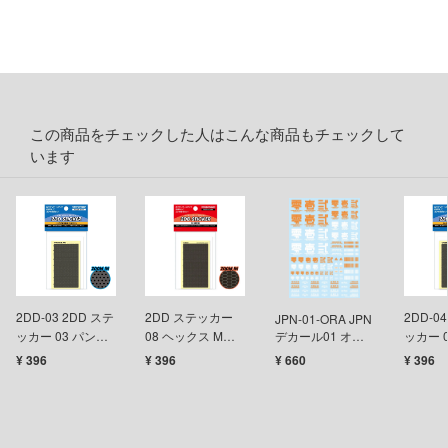
テン翼
刃
機
Y GEARシリーズ
この商品をチェックした人はこんな商品もチェックして
甲ガイバー
います
察パトレイバー
ツ・アイ
艦ナデシコ
2DD-03 2DD ステ
2DD ステッカー
2DD-0
JPN-01-ORA JPN
ッカー 03 パンチ
08 ヘックス M（1
デカール01 オレ
ッカー 
AD
ングプレート
枚入）
ンジ(1枚入)
ングプ
¥ 396
¥ 396
¥ 660
¥ 396
S（1枚入）
M（1枚
DYNAZENON/GRIDMAN
シャージョウ