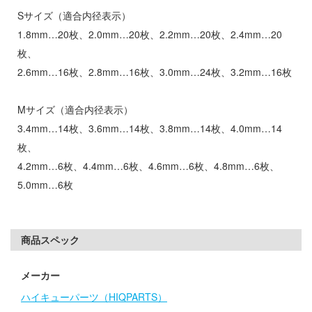
お借りします
ージャパン
Sサイズ（適合内径表示）
様は告らせたい？～天才たちの恋愛頭脳戦
ィコム・トイ
1.8mm…20枚、2.0mm…20枚、2.2mm…20枚、2.4mm…20
枚、
メーカーをすべて見る
ヒットマンREBORN!
2.6mm…16枚、2.8mm…16枚、3.0mm…24枚、3.2mm…16枚
ズ&パンツァー
ップメニュー
Mサイズ（適合内径表示）
ルイ
3.4mm…14枚、3.6mm…14枚、3.8mm…14枚、4.0mm…14
プページ
枚、
記ドラグナー
い物ガイド
4.2mm…6枚、4.4mm…6枚、4.6mm…6枚、4.8mm…6枚、
5.0mm…6枚
い合わせ
ウの許嫁
概要
Malice
イバシーポリシー
商品スペック
ーイビバップ
S公式アカウント
メーカー
ムシリーズ
ハイキューパーツ（HIQPARTS）
Tube 公式アカウント
者隊ガッチャマン