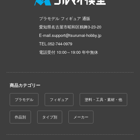
コトブキ飛行隊
んちのメイドラゴン
プラモデル フィギュア 通販
愛知県名古屋市昭和区鶴舞3-23-20
E-mail.support@tsurumai-hobby.jp
晴らしい世界に祝福を！
TEL.
052-744-0979
電話受付 10:00～19:00 年中無休
デンカムイ
の花嫁
んは、コミュ症です。
商品カテゴリー
ントヒルシリーズ
プラモデル
フィギュア
塗料・工具・素材・他
大戦
NUTES MISSIONS (サーティ ミニッツ ミッ
作品別
タイプ別
メーカー
)
ーバード