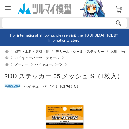
電話で注文・問い合わせ
052-744-0979
電話受付 10:00～19:00
年中無休
For international shipping, please visit the TSURUMAI HOBBY
international store.
ログイン
会員登録
塗料・工具・素材・他
デカール・シール・ステッカー
汎用・その
ハイキューパーツ｜デカール
メーカー
ハイキューパーツ
商品
閲覧履歴
お気に入り
2DD ステッカー 05 メッシュ S（1枚入）
カテゴリー
ハイキューパーツ（HIQPARTS）
デル
デル-アニメ/ゲーム作品別
ュア
デル-シリーズ別
ュア-アニメ/ゲーム作品別
ー・トイ
リー
ュア-シリーズ別