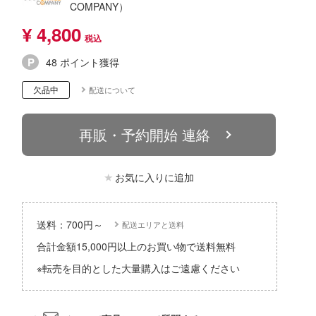
COMPANY）
パーツ・アイテム
組み立て式フィギュアシリーズ
Hi-Story(ハイ・ストーリー)
塗装ツール
アイドルマスター
¥ 4,800
タイプ別
恐竜
動物系
モデラーズ(インターアライド)
工具
蒼き流星SPTレイズナー
48 ポイント獲得
城・文化財
車・トラック・バイク
ドール
自動車メーカー別
デカール・シール・ステッカー
あんさんぶるスターズ！！
欠品中
美プラ
配送について
飛行機・ヘリ
その他完成品モデル
メンテナンス
アルカナディア
戦車・軍用車両
コレクショントイ
自作用素材・部品
再販・予約開始 連絡
あつまれ どうぶつの森
船・潜水艦
ぬいぐるみ
ジオラマ(ディオラマ)
アオのハコ
鉄道
お気に入りに追加
ディスプレイ用品
AKIRA
宇宙
アイドリッシュセブン
送料：700円～
配送エリアと送料
建物・城
UNDERTALE
合計金額15,000円以上のお買い物で送料無料
ロボット
アークナイツ
※転売を目的とした大量購入はご遠慮ください
人・動物
アーマード・コア
その他