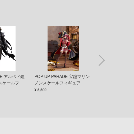
科学忍者隊ガッチャマン
メーカーをす
ガメラ
ショップメニュー
家庭教師ヒットマンREBORN!
トップページ
Collar×Malice
彼女、お借りします
お買い物ガイド
艦隊これくしょん -艦これ-
お問い合わせ
仮面ライダー
会社概要
ADE アルベド鎧
POP UP PARADE 宝鐘マリン
POP UP PARAD
 ノンスケールフィ
ノンスケールフィギュア
ズラ☆ストレート V
陰の実力者になりたくて!
プライバシーポリシー
ケールフィギュア
¥ 5,500
¥ 5,500
カードキャプターさくら
SNS公式アカウント
機甲戦記ドラグナー
YouTube 公式アカウント
ガンダムシリーズ
X公式アカウント
カッコウの許嫁