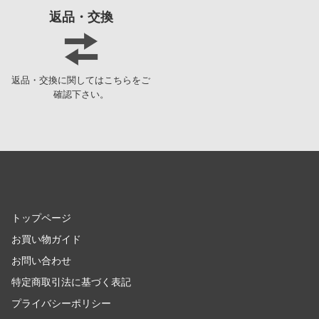
返品・交換
機動戦艦ナデシコ
LINE公式アカウント
ギルティクラウン
TikTok 公式アカウント
GUILTY GEARシリーズ
返品・交換に関してはこちらをご
確認下さい。
キューティーハニー
境界戦機
キャッツ・アイ
機動警察パトレイバー
強殖装甲ガイバー
トップページ
キン肉マン
お買い物ガイド
お問い合わせ
キルラキル
特定商取引法に基づく表記
銀河特急 ミルキー☆サブウェイ
プライバシーポリシー