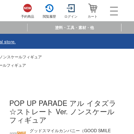
052-744-
電話で注文・問い合わせ
予約商品
閲覧履歴
ログイン
カート
電話受付 10:00～19:00
年中無休
塗料・工具・素材・他
ログイン
会員登
l store.
予約商品
閲覧履歴
お
r. ノンスケールフィギュア
スケールフィギュア
商品カテゴリー
プラモデル
プラモデル-アニメ/ゲーム作品別
フィギュア
POP UP PARADE アル イタズラ
プラモデル-シリーズ別
フィギュア-アニメ/ゲーム作品別
ミニカー・トイ
☆ストレート Ver. ノンスケール
ミリタリー
フィギュア-シリーズ別
フィギュア
チョロQシリーズ
塗料・工具・素材・他
乗り物
アクションフィギュアシリーズ
トミカ総合
グッドスマイルカンパニー（GOOD SMILE
塗料・溶剤
作品別