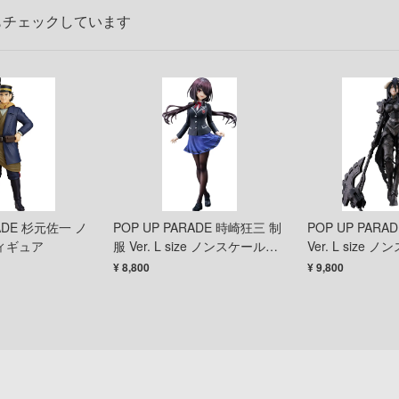
もチェックしています
RADE 杉元佐一 ノ
POP UP PARADE 時崎狂三 制
POP UP PAR
ィギュア
服 Ver. L size ノンスケールフ
Ver. L size
ィギュア
ギュア
¥ 8,800
¥ 9,800