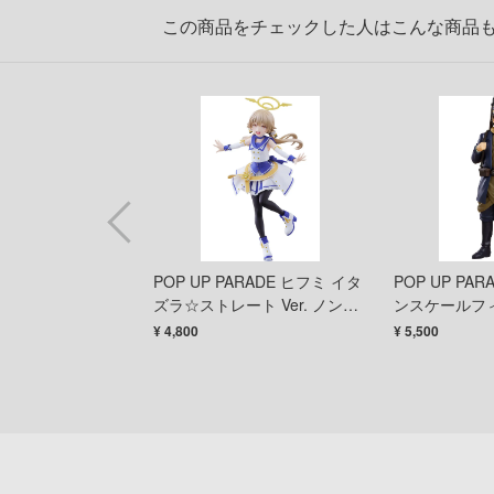
この商品をチェックした人はこんな商品
ARADE セイバー/モ
POP UP PARADE ヒフミ イタ
POP UP PA
 ノンスケールフィ
ズラ☆ストレート Ver. ノンス
ンスケールフ
ケールフィギュア
¥ 4,800
¥ 5,500