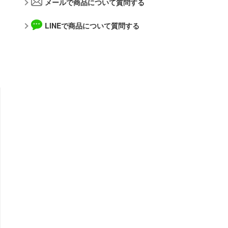
アズールレーン
メールで商品について質問する
あやかしトライアングル
メーカー
LINEで商品について質問する
IdentityV 第五人格 (アイデンティティV)
アルゴファイルジャパン
アトリエシリーズ
青島文化教材社
伊藤潤二『マニアック』
アルター
イースシリーズ
WAVE CORPORATION
頭文字D (イニシャルD)
APEX TOYS
一騎当千
MYKデザイン
痛いのは嫌なので防御力に極振りしたいと思います。
オランジュ・ルージュ
犬夜叉
海洋堂
ウマ娘 プリティーダービー
ガイアノーツ
宇宙戦艦ヤマト
グッドスマイルカンパニー