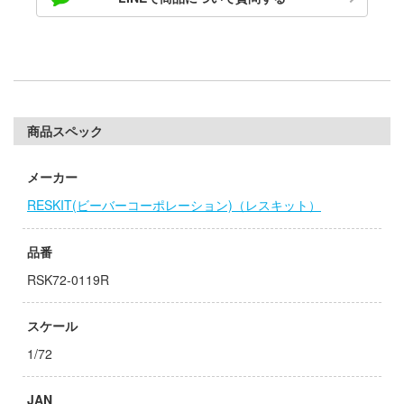
ゃんは遊びたい!
ドスマイルカンパニー
騎士テッカマンブレード
ブキヤ
IE TUNE
ドハンド
ANT
商品スペック
マン (ULTRAMAN)
クレオス
メーカー
やつら
練
RESKIT(ビーバーコーポレーション)（レスキット）
 プリティーダービー
A
艦ヤマト
品番
ナー色彩株式会社
RSK72-0119R
 RING
ヤ
説 軌跡シリーズ
スケール
(ビーバーコーポレーション)
消防隊
1/72
ラトミー
ーロード
JAN
ーテック