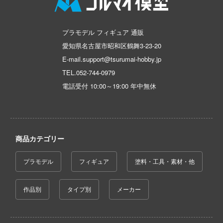
テン翼
刃
プラモデル フィギュア 通販
機
愛知県名古屋市昭和区鶴舞3-23-20
Y GEARシリーズ
E-mail.support@tsurumai-hobby.jp
TEL.
052-744-0979
甲ガイバー
電話受付 10:00～19:00 年中無休
察パトレイバー
ツ・アイ
商品カテゴリー
艦ナデシコ
プラモデル
フィギュア
塗料・工具・素材・他
AD
作品別
タイプ別
メーカー
DYNAZENON/GRIDMAN
シャージョウ