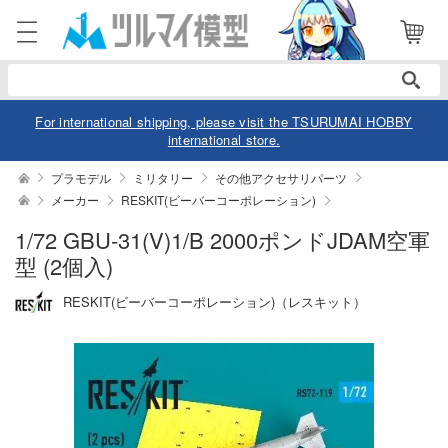
電話で注文・問い合わせ
052-744-0979
電話受付 10:00～19:00
年中無休
For international shipping, please visit the TSURUMAI HOBBY
international store.
ログイン
会員登録
プラモデル
ミリタリー
その他アクセサリパーツ
メーカー
RESKIT(ビーバーコーポレーション)
商品
閲覧履歴
お気に入り
1/72 GBU-31(V)1/B 2000ポンドJDAM空軍
型 (2個入)
カテゴリー
RESKIT(ビーバーコーポレーション)（レスキット）
デル
デル-アニメ/ゲーム作品別
ュア
デル-シリーズ別
ュア-アニメ/ゲーム作品別
ー・トイ
リー
ュア-シリーズ別