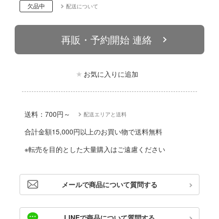
動物
欠品中
配送について
ハコ
他
ナディア
再販・予約開始 連絡
カー
エシリーズ
ゴファイルジャパン
お気に入りに追加
ード・コア
文化教材社
は嫌なので防御力に極振りしたいと思いま
ター
送料：700円～
配送エリアと送料
 CORPORATION
二『マニアック』
合計金額15,000円以上のお買い物で送料無料
 TOYS
 (イニシャルD)
※転売を目的とした大量購入はご遠慮ください
デザイン
千
ンジュ・ルージュ
メールで商品について質問する
堂
シリーズ
アノーツ
LINEで商品について質問する