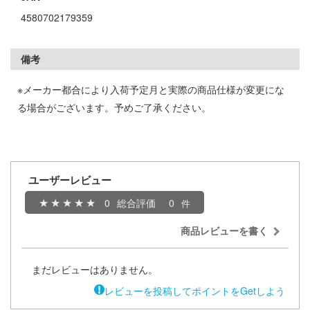
子
4580702179359
ミル
辛料
社
備考
がこんなに可愛いわけがない
ダイ
ンキング
※メーカー都合により入荷予定月と実際の商品仕様が変更にな
キューパーツ
る場合がございます。予めご了承ください。
天使様にいつの間にか駄目人間にされてい
ガワ
ゃんはおしまい!
エムオフィスエー
ユーザーレビュー
イダー
トロード
0
総合評価
0
ミ模型
商品レビューを書く
力者になりたくて!
モ向上委員会
ょうじょ!!
ム1スタジオ
まだレビューはありません。
くしょん -艦これ-
ッツ
レビューを投稿してポイントをGetしよう