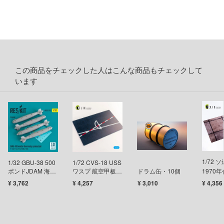
お借りします
ージャパン
様は告らせたい？～天才たちの恋愛頭脳戦
ィコム・トイ
メーカーをすべて見る
ヒットマンREBORN!
この商品をチェックした人はこんな商品もチェックして
ズ&パンツァー
ップメニュー
います
ルイ
プページ
記ドラグナー
い物ガイド
い合わせ
ウの許嫁
概要
1/72 
1/32 GBU-38 500
1/72 CVS-18 USS
Malice
イバシーポリシー
ポンドJDAM 海軍
ワスプ 航空甲板
ドラム缶・10個
1970年代
型 (4個入)
1964年～1970年
180mm
ーイビバップ
¥ 3,762
¥ 4,257
¥ 3,010
¥ 4,356
タイプ2 (280 x
S公式アカウント
180mm)
ムシリーズ
Tube 公式アカウント
者隊ガッチャマン