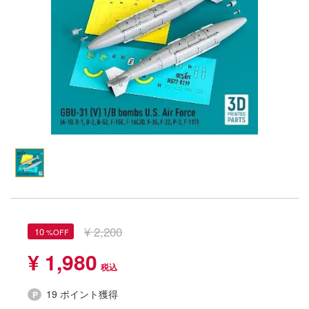
Qシリーズ
工具・素材・他
ョンフィギュアシリーズ
総合
溶剤
・アイテム
て式フィギュアシリーズ
ory(ハイ・ストーリー)
ール
ルレーン
プ別
ーズ(インターアライド)
しトライアングル
化財
トラック・バイク
メーカー別
ル・シール・ステッカー
ityV 第五人格 (アイデンティティV)
機・ヘリ
完成品モデル
ナンス
ルマスター
・軍用車両
ショントイ
素材・部品
星SPTレイズナー
るみ
(ディオラマ)
TALE
プレイ用品
れ どうぶつの森
¥ 2,200
10
潜水艦
ナイツ
¥ 1,980
・城
リッシュセブン
ット
19 ポイント獲得
んぶるスターズ！！