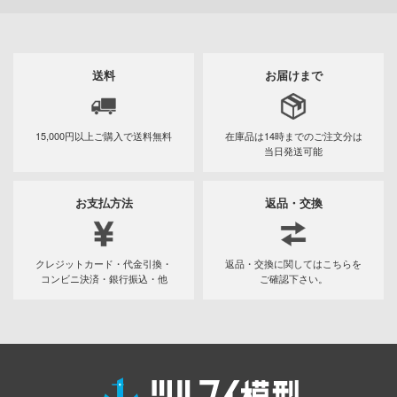
キャプターさくら
アカウント
ズバンドクライ
送料
お届けまで
E公式アカウント
ガンレディ
ィクラウン
Tok 公式アカウント
15,000円以上ご購入で
送料無料
在庫品は14時までの
ご注文分は
当日発送可能
世記モスピーダ
マン
お支払方法
返品・交換
キル
雄伝説
クレジットカード・代金引換・
返品・交換に関してはこちらを
コンビニ決済・銀行振込・他
ご確認下さい。
流バイファム
急 ミルキー☆サブウェイ
ティーハニー