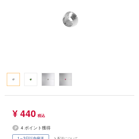
Qシリーズ
工具・素材・他
ョンフィギュアシリーズ
総合
溶剤
・アイテム
て式フィギュアシリーズ
ory(ハイ・ストーリー)
ール
ルレーン
プ別
ーズ(インターアライド)
しトライアングル
化財
トラック・バイク
メーカー別
ル・シール・ステッカー
ityV 第五人格 (アイデンティティV)
機・ヘリ
完成品モデル
ナンス
ルマスター
・軍用車両
ショントイ
素材・部品
星SPTレイズナー
るみ
(ディオラマ)
TALE
プレイ用品
れ どうぶつの森
潜水艦
ナイツ
¥ 440
・城
リッシュセブン
4 ポイント獲得
ット
んぶるスターズ！！
1～3日以内発送
配送について