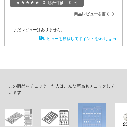
お借りします
ージャパン
0
総合評価
0
様は告らせたい？～天才たちの恋愛頭脳戦
ィコム・トイ
商品レビューを書く
メーカーをすべて見る
ヒットマンREBORN!
まだレビューはありません。
レビューを投稿してポイントをGetしよう
ズ&パンツァー
ップメニュー
ルイ
プページ
記ドラグナー
い物ガイド
い合わせ
ウの許嫁
この商品をチェックした人はこんな商品もチェックして
概要
います
Malice
イバシーポリシー
ーイビバップ
S公式アカウント
ムシリーズ
Tube 公式アカウント
者隊ガッチャマン