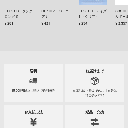
キャプターさくら
OP321 G・タンク
OP710 Z・バーニ
OP251 H・アイズ
SBS10
アカウント
ロング S
ア 3
1 （クリア）
ルボー
ズバンドクライ
1.0mm
¥ 281
¥ 421
¥ 234
¥ 2,357
E公式アカウント
ガンレディ
ィクラウン
Tok 公式アカウント
世記モスピーダ
マン
送料
お届けまで
キル
雄伝説
15,000円以上ご購入で
送料無料
在庫品は14時までの
ご注文分は
当日発送可能
流バイファム
急 ミルキー☆サブウェイ
お支払方法
返品・交換
ティーハニー