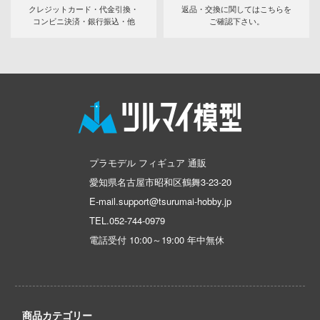
テン翼
クレジットカード・代金引換・
返品・交換に関してはこちらを
コンビニ決済・銀行振込・他
ご確認下さい。
刃
機
Y GEARシリーズ
甲ガイバー
察パトレイバー
プラモデル フィギュア 通販
ツ・アイ
愛知県名古屋市昭和区鶴舞3-23-20
E-mail.support@tsurumai-hobby.jp
艦ナデシコ
TEL.
052-744-0979
電話受付 10:00～19:00 年中無休
AD
DYNAZENON/GRIDMAN
シャージョウ
商品カテゴリー