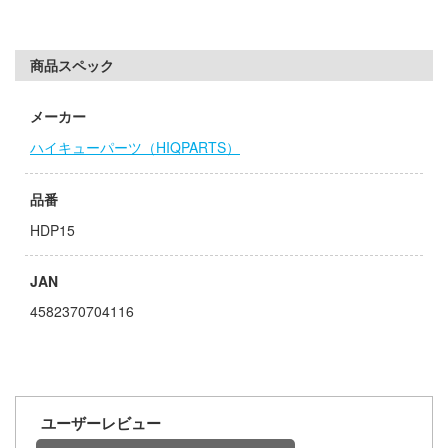
子
ミル
辛料
商品スペック
社
がこんなに可愛いわけがない
ダイ
メーカー
ンキング
ハイキューパーツ（HIQPARTS）
キューパーツ
天使様にいつの間にか駄目人間にされてい
ガワ
品番
ゃんはおしまい!
エムオフィスエー
HDP15
イダー
トロード
JAN
ミ模型
4582370704116
力者になりたくて!
モ向上委員会
ょうじょ!!
ム1スタジオ
くしょん -艦これ-
ッツ
ユーザーレビュー