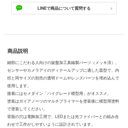
ゃんは遊びたい!
LINEで商品について質問する
ドスマイルカンパニー
騎士テッカマンブレード
ブキヤ
IE TUNE
ドハンド
ANT
マン (ULTRAMAN)
商品説明
クレオス
やつら
細部にこだわる人向けの旋盤加工真鍮製パーツ（メッキ済）。
練
 プリティーダービー
センサーやカメラアイのディテールアップに適した皿型で、内
A
径と同サイズの別売の透明ドームやレンズパーツを埋め込んで
艦ヤマト
ナー色彩株式会社
使用します。
 RING
接着にはセメダイン「ハイグレード模型用」がオススメ。
ヤ
説 軌跡シリーズ
塗装はガイアノーツのマルチプライマーを塗装後に模型用塗料
(ビーバーコーポレーション)
で塗装してください。
消防隊
背面の穴は電飾加工用で、LEDまたは光ファイバーとの組み合
ラトミー
ーロード
わせで工作がしやすいように設計されています。
ーテック