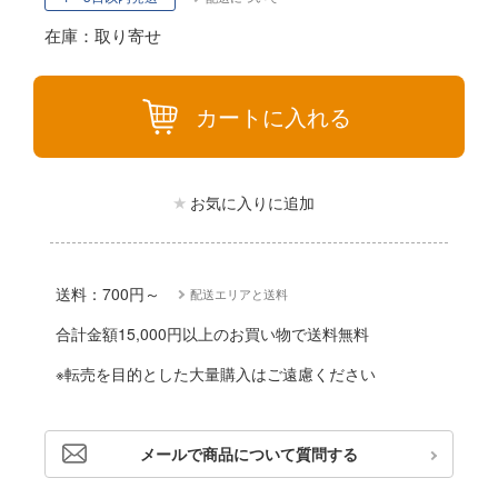
動物
ハコ
在庫：取り寄せ
他
ナディア
カー
カートに入れる
エシリーズ
ゴファイルジャパン
ード・コア
文化教材社
お気に入りに追加
は嫌なので防御力に極振りしたいと思いま
ター
 CORPORATION
送料：700円～
配送エリアと送料
二『マニアック』
 TOYS
合計金額15,000円以上のお買い物で送料無料
 (イニシャルD)
デザイン
※転売を目的とした大量購入はご遠慮ください
千
ンジュ・ルージュ
堂
メールで商品について質問する
シリーズ
アノーツ