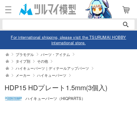
電話で注文・問い合わせ
052-744-0979
電話受付 10:00～19:00
年中無休
For international shipping, please visit the TSURUMAI HOBBY
international store.
ログイン
会員登録
プラモデル
パーツ・アイテム
タイプ別
その他
ハイキューパーツ｜ディテールアップパーツ
商品
閲覧履歴
お気に入り
メーカー
ハイキューパーツ
カテゴリー
HDP15 HDプレート1.5mm(3個入)
ハイキューパーツ（HIQPARTS）
デル
デル-アニメ/ゲーム作品別
ュア
デル-シリーズ別
ュア-アニメ/ゲーム作品別
ー・トイ
リー
ュア-シリーズ別