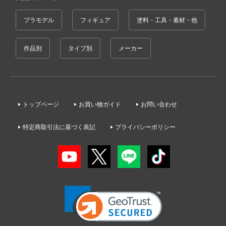
ンしんちゃん
プラモデル
フィギュア
塗料・工具・素材・他
ン
バスケ
作品別
タイプ別
メーカー
ひとりごと
動隊
ーロボ
トップページ
お買い物ガイド
お問い合わせ
特定商取引法に基づく表記
プライバシーポリシー
子で割り切れない
線
の鬼太郎
!
はうさぎですか？